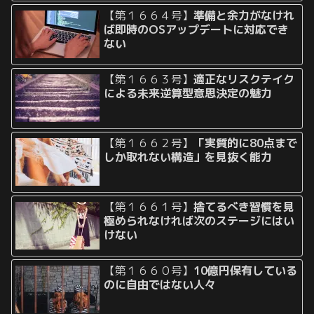
【第１６６４号】
準備と余力がなけれ
ば即時のOSアップデートに対応でき
ない
【第１６６３号】
適正なリスクテイク
による未来逆算型意思決定の魅力
【第１６６２号】
「実質的に80点まで
しか取れない構造」を見抜く能力
【第１６６１号】
捨てるべき習慣を見
極められなければ次のステージにはい
けない
【第１６６０号】
10億円保有している
のに自由ではない人々