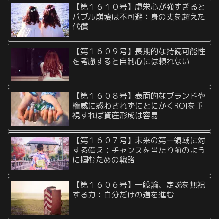
【第１６１０号】虚栄心が強すぎると
バブル崩壊は不可避：身の丈を超えた
代償
【第１６０９号】長期的な持続可能性
を考慮すると自制心には頼れない
【第１６０８号】表面的なブランドや
権威に惑わされずにとにかくROIを重
視すれば資産形成は容易
【第１６０７号】未来の第一領域に対
する備え：チャンスを当たり前のよう
に掴むための戦略
【第１６０６号】一般論、定説を無視
する力：自分だけの道を進む