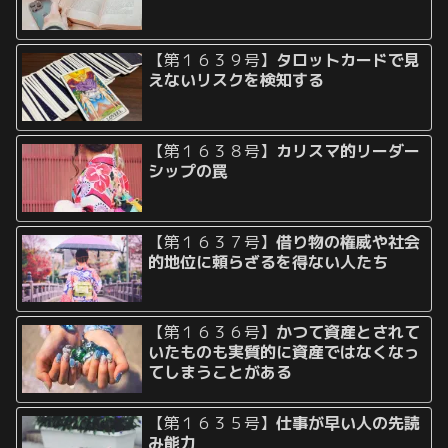
【第１６３９号】
タロットカードで見
えないリスクを検知する
【第１６３８号】
カリスマ的リーダー
シップの罠
【第１６３７号】
借り物の権威や社会
的地位に頼らざるを得ない人たち
【第１６３６号】
かつて資産とされて
いたものも実質的に資産ではなくなっ
てしまうことがある
【第１６３５号】
仕事が早い人の先読
み能力