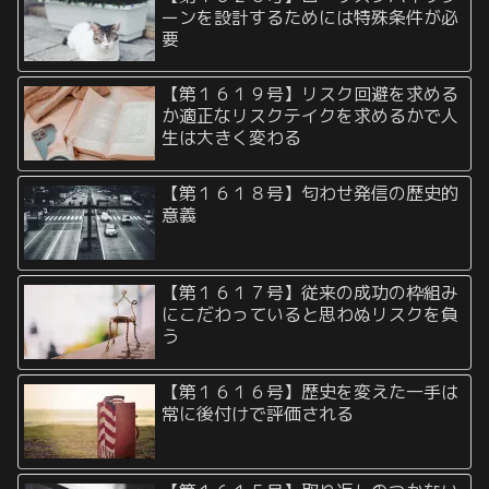
ーンを設計するためには特殊条件が必
要
【第１６１９号】リスク回避を求める
か適正なリスクテイクを求めるかで人
生は大きく変わる
【第１６１８号】匂わせ発信の歴史的
意義
【第１６１７号】従来の成功の枠組み
にこだわっていると思わぬリスクを負
う
【第１６１６号】歴史を変えた一手は
常に後付けで評価される