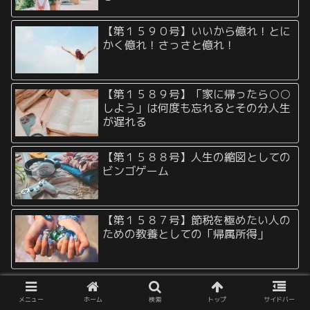
【第１５９０号】いいから億れ！とに
かく億れ！さっさと億れ！
【第１５８９号】「家に帰ったら○○
しよう」は何度も忘れるとその分人生
が遅れる
【第１５８８号】人生の縮図としての
ビンゴゲーム
【第１５８７号】節税を極めたい人の
ための教養としての「帰属所得」
メニュー
ホーム
検索
トップ
サイドバー