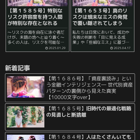
【第１５８５号】特別な
【第１６５３号】
真のリ
リスク許容度を持つ人間
スクは瑣末なミスの発覚
が特別な存在となれる
で覆い隠されてしまう
～リスクの海を自在に泳ぐ者だ
私たちは日常において、成功や
けが、未踏の地へと辿り着く～
失敗の判断を「目に見える成
多くの人は、リスクを可能な限
果」や「些細なミス」に基づい
り避け、安全で確実な道を選ぼ
て下しがちです。しかし、目に
2025.01.29
2025.04.17
うとします。 それは、損失や失
見える現象の背後には、それと
敗への恐怖から生まれる、自然
は比較にならないほど深く静か
な反応と言えるでしょう。 ゼロ
に進行するリスクが潜んでいる
新着記事
リスクを志向し、安...
ことがあります。特に、ちょっ...
【第１６８６号】「資産裏読み」とい
う金融インテリジェンス― 世代別資産
パターンの裏側から見えた真実
【10000文字over】
【第１６８５号】
旧時代の最適化戦略
の見直しと断捨離
【第１６８４号】
人はたくさんいても