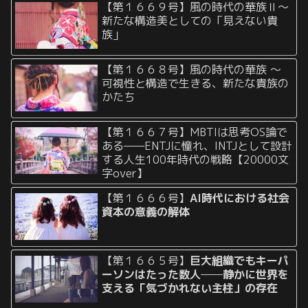
【第１６６９号】風の時代の華族Ⅱ〜
新たな構造美としての「見えない貴
族」
【第１６６８号】風の時代の華族 〜
可視性と構造で生きる、新たな貴族の
かたち
【第１６６７号】MBTIは思考OS論で
ある——ENTJに憧れ、INTJとして設計
する人生100年時代の戦略【20000文
字over】
【第１６６６号】
AI時代における社会
資本の意義の解体
【第１６６５号】
巨大組織でもキーパ
ーソンはたった数人──静かに世界を
支える「気づかれない主柱」の存在