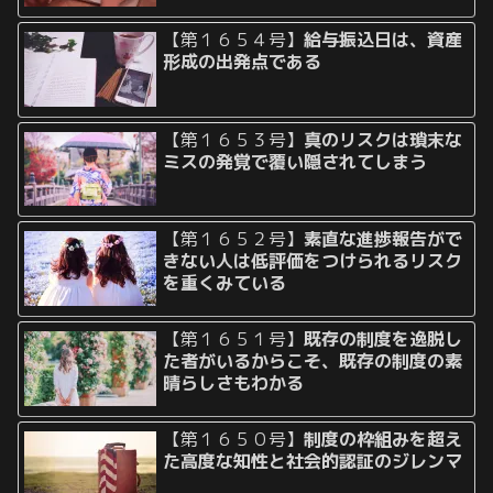
【第１６５４号】
給与振込日は、資産
形成の出発点である
【第１６５３号】
真のリスクは瑣末な
ミスの発覚で覆い隠されてしまう
【第１６５２号】
素直な進捗報告がで
きない人は低評価をつけられるリスク
を重くみている
【第１６５１号】
既存の制度を逸脱し
た者がいるからこそ、既存の制度の素
晴らしさもわかる
【第１６５０号】
制度の枠組みを超え
た高度な知性と社会的認証のジレンマ