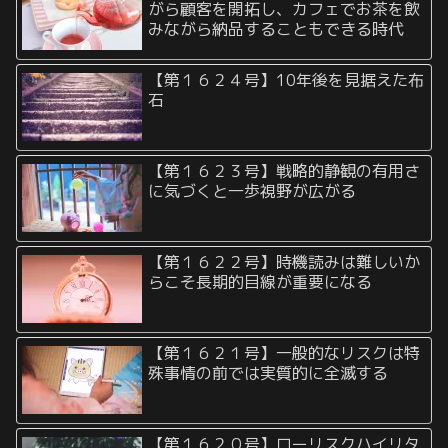
がら顧客を開拓し、カフェでお茶を飲
みながら納品することもできる時代
【第１６２４号】10年後を見据えた布
石
【第１６２３号】戦略的静観の有用さ
に気づくと一歩視野が広がる
【第１６２２号】時機読みは難しいか
らこそ長期的目線が重要になる
【第１６２１号】一般的なリスクは特
殊事情の前では実質的に全滅する
【第１６２０号】ローリスクハイリタ