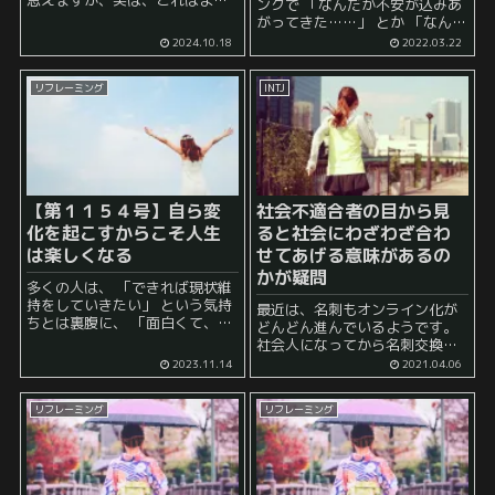
思えますが、実は、これはより
ングで 「なんだか不安が込みあ
今から遠くへ行くための秘訣が
がってきた……」 とか 「なんだ
隠されています。 なぜ「無難＋
か無性にイライラしてしま
2024.10.18
2022.03.22
α」がより遠くへ行く秘訣なの
う……」 という状態に陥ること
か？ 1. 失敗のリスクを最小限に
があります。 このようなネガテ
抑えながら、成長でき...
リフレーミング
INTJ
ィブな感情はふとした時に湧い
てきて...
【第１１５４号】自ら変
社会不適合者の目から見
化を起こすからこそ人生
ると社会にわざわざ合わ
は楽しくなる
せてあげる意味があるの
かが疑問
多くの人は、 「できれば現状維
持をしていきたい」 という気持
最近は、名刺もオンライン化が
ちとは裏腹に、 「面白くて、刺
どんどん進んでいるようです。
激のあることが起こってほし
社会人になってから名刺交換を
い」 という感情を持っていたり
経験した人はたくさんいると思
2023.11.14
2021.04.06
します。 後者については、 変化
われますが、名刺交換の際には
が起こること を暗...
細かい点までさまざまなマナー
リフレーミング
リフレーミング
というのがあるようです。 正直
覚えきれません。 ベ...