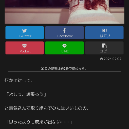
Twitter
Facebook
はてブ
Pocket
LINE
コピー
2024.02.07
この記事は
約2分
で読めます。
何かに対して、
「よしっ、頑張ろう」
と意気込んで取り組んでみたはいいものの、
「思ったよりも成果が出ない……」