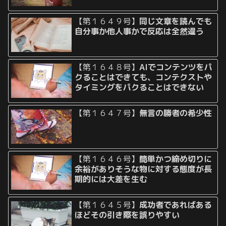
【第１６４９号】
同じ文章を読んでも
自分事か他人事かで反応は全然違う
【第１６４８号】
AIでコンテンツをパ
クることはできても、コンテクストや
タイミングをパクることはできない
【第１６４７号】
無言の勝者の希少性
【第１６４６号】
簡単かつ締め切りに
余裕がありそうな物に対する態度が長
期的には大差を生む
【第１６４５号】
成功者であればある
ほどその引き際を誤りやすい