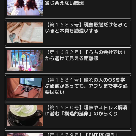
通じ合えない職場
【第１６８３号】
現象形態だけをみて
いると本質を勘違いする
【第１６８２号】
「うちの会社では」
から透けて見える距離感
【第１６８１号】
憧れの人のOSを学
ぶ価値があっても、アプリまで学ぶ必
要はない
【第１６８０号】
趣味やストレス解消
に潜む「構造的延命」のからくり
【第１６７９号】
「ENTJを使う」