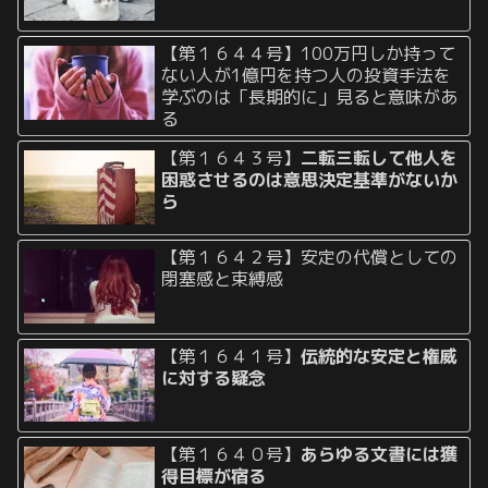
【第１６４４号】100万円しか持って
ない人が1億円を持つ人の投資手法を
学ぶのは「長期的に」見ると意味があ
る
【第１６４３号】
二転三転して他人を
困惑させるのは意思決定基準がないか
ら
【第１６４２号】安定の代償としての
閉塞感と束縛感
【第１６４１号】
伝統的な安定と権威
に対する疑念
【第１６４０号】
あらゆる文書には獲
得目標が宿る