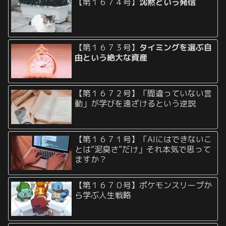
【第１６７４号】
沈黙という発信
【第１６７３号】
タイミングを選ぶ自
由という絶大な資産
【第１６７２号】「間違っていない言
動」が学びを遠ざけるという逆説
【第１６７１号】「AIにはできないこ
とは“泥臭さ”だけ」それ本気で思って
ますか？
【第１６７０号】ポケモンスリープか
ら学ぶ人生戦略