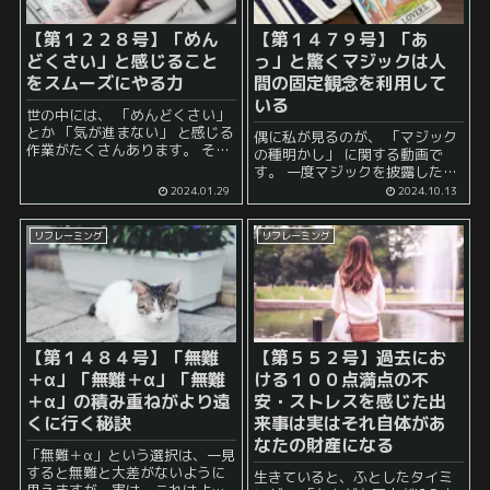
【第１２２８号】「めん
【第１４７９号】「あ
どくさい」と感じること
っ」と驚くマジックは人
をスムーズにやる力
間の固定観念を利用して
いる
世の中には、 「めんどくさい」
とか 「気が進まない」 と感じる
偶に私が見るのが、 「マジック
作業がたくさんあります。 それ
の種明かし」 に関する動画で
は、 ゴミ袋を集積所まで捨てる
す。 一度マジックを披露した後
こと かもしれませんし、 やらな
に、どのようなタネや仕掛けが
2024.01.29
2024.10.13
ければいけない仕事 かもしれ...
あるのかを披露してくれるタイ
プの動画ですね。 これを見てい
リフレーミング
リフレーミング
ると、 「人間は思っている以上
に固...
【第１４８４号】「無難
【第５５２号】過去にお
＋α」「無難＋α」「無難
ける１００点満点の不
＋α」の積み重ねがより遠
安・ストレスを感じた出
くに行く秘訣
来事は実はそれ自体があ
なたの財産になる
「無難＋α」という選択は、一見
すると無難と大差がないように
生きていると、ふとしたタイミ