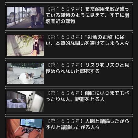
【第１６５９号】
まだ耐用年数が残っ
ている建物のように見えて、すでに崩
壊間近の建物
【第１６５８号】
“社会の正解”に従
い、本質的な問いを避けてしまう人々
【第１６５７号】
リスクをリスクと見
極められないと即死する
【第１６５６号】
師匠にいつまでもべ
ったりな人、距離をとる人
【第１６５５号】
人間と議論したがら
ずAIと議論したがる人々