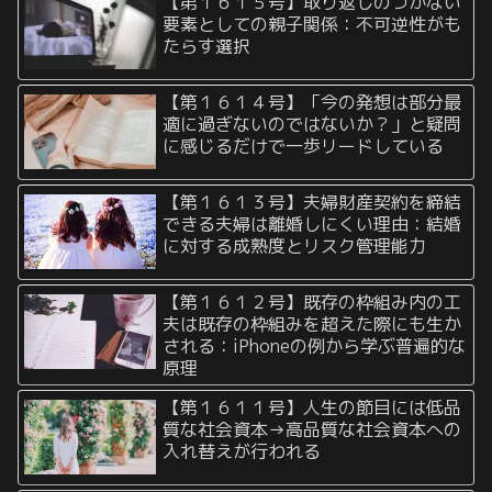
【第１６１５号】取り返しのつかない
要素としての親子関係：不可逆性がも
たらす選択
【第１６１４号】「今の発想は部分最
適に過ぎないのではないか？」と疑問
に感じるだけで一歩リードしている
【第１６１３号】夫婦財産契約を締結
できる夫婦は離婚しにくい理由：結婚
に対する成熟度とリスク管理能力
【第１６１２号】既存の枠組み内の工
夫は既存の枠組みを超えた際にも生か
される：iPhoneの例から学ぶ普遍的な
原理
【第１６１１号】人生の節目には低品
質な社会資本→高品質な社会資本への
入れ替えが行われる