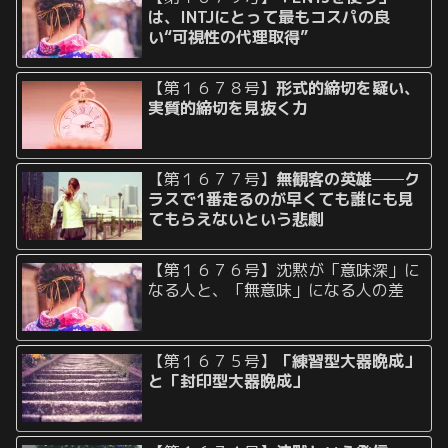
は、INTJにとって最もコスパの良
い“可視性の代理取得”
【第１６７８号】
形式的締切を疑い、
実質的締切を見抜く力
【第１６７７号】
無観客の英雄──ク
ラスで1番走るのが早くても誰にも見
てもらえないという悲劇
【第１６７６号】沈黙が「意味深」に
なる人と、「無意味」になる人の差
【第１６７５号】
「練習型大器晩成」
と「封印型大器晩成」