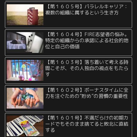
【第１６０５号】パラレルキャリア：
複数の組織に属するという生き方
【第１６０４号】FIRE志望者の悩み。
特定の組織からの承認による社会的地
位と自己の価値
【第１６０３号】落ち着いて考える時
間こそが、その人独自の視点をもたら
す
【第１６０２号】ボーナスタイムに全
力を注ぐための”貯め”の習慣の重要性
【第１６０１号】不満だらけの初期カ
ードでもそのまま捨てると敗北に直結
する