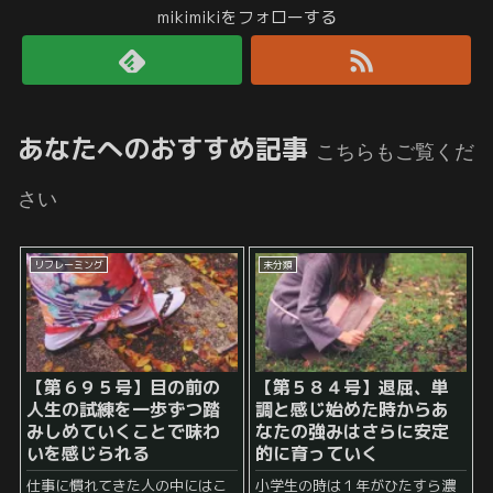
mikimikiをフォローする
あなたへのおすすめ記事
こちらもご覧くだ
さい
リフレーミング
未分類
【第６９５号】目の前の
【第５８４号】退屈、単
人生の試練を一歩ずつ踏
調と感じ始めた時からあ
みしめていくことで味わ
なたの強みはさらに安定
いを感じられる
的に育っていく
仕事に慣れてきた人の中にはこ
小学生の時は１年がひたすら濃