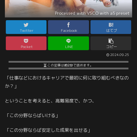
Processed with VSCO with a5 preset
Twitter
Facebook
はてブ
Pocket
LINE
コピー
2024.09.25
この記事は
約2分
で読めます。
「仕事などにおけるキャリアで最初に何に取り組むべきなの
か？」
ということを考えると、高難易度で、かつ、
「この分野ならばいける」
「この分野ならば安定した成果を出せる」