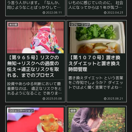
う言う人がいます。 「なんか、
いものに感じていたのに、 社会
同じようなことばっかりしてい
人になってからは１年が気づい
て退屈だなあ」 と。 このような
たらあっという間に過ぎていく
2022.08.11
2022.04.23
ことを言いたくなってしまった
上に特に思い出らしきものが思
人は、 大抵の場合、勤め先など
いつかない…… そういった感覚
未分類
リフレーミング
から似たような仕事が降ってき
になる方が多数派のようです。
たり、 ...
傾向としては、 ...
【第９６５号】リスクの
【第１０７０号】
置き換
無知→リスクへの過度の
えダイエットと置き換え
怯え→適正なリスクを取
時間管理
れる、までのプロセス
置き換えダイエット という言葉
をご存知でしょうか？ ダイエッ
投資やあらゆる判断において最
トではよく聞く言葉ですよね。
重要なのは、 適正なリスクをと
一言で言えば、 置き換えダイエ
れるようになること でありま
ットは、特定の食品を健康的な
す。 私たちは、幼い頃から、
2023.05.08
2023.08.21
代替品で置き換えることでカロ
「危ないことはやらないで！」
リー摂取をコントロールし、体
「リスクを取らないで！」 と周
重を減少さ...
コミュニケーション
健康
りの人から言われたかと思え
ば、 ...