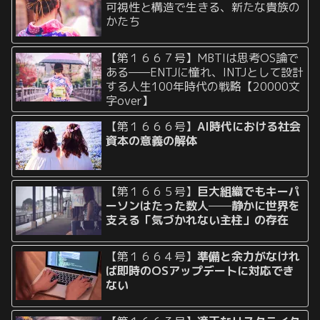
可視性と構造で生きる、新たな貴族の
かたち
【第１６６７号】MBTIは思考OS論で
ある——ENTJに憧れ、INTJとして設計
する人生100年時代の戦略【20000文
字over】
【第１６６６号】
AI時代における社会
資本の意義の解体
【第１６６５号】
巨大組織でもキーパ
ーソンはたった数人──静かに世界を
支える「気づかれない主柱」の存在
【第１６６４号】
準備と余力がなけれ
ば即時のOSアップデートに対応でき
ない