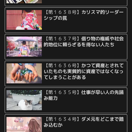
【第１６３８号】
カリスマ的リーダー
シップの罠
【第１６３７号】
借り物の権威や社会
的地位に頼らざるを得ない人たち
【第１６３６号】
かつて資産とされて
いたものも実質的に資産ではなくなっ
てしまうことがある
【第１６３５号】
仕事が早い人の先読
み能力
【第１６３４号】
ダメ元をどこまで踏
み込むか