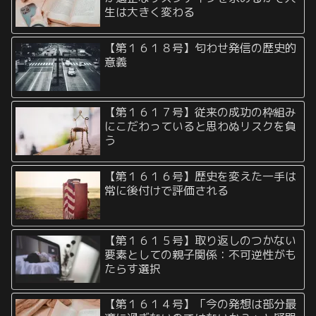
生は大きく変わる
【第１６１８号】匂わせ発信の歴史的
意義
【第１６１７号】従来の成功の枠組み
にこだわっていると思わぬリスクを負
う
【第１６１６号】歴史を変えた一手は
常に後付けで評価される
【第１６１５号】取り返しのつかない
要素としての親子関係：不可逆性がも
たらす選択
【第１６１４号】「今の発想は部分最