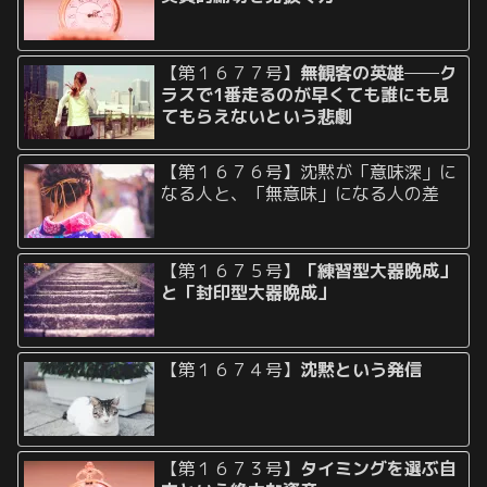
【第１６７７号】
無観客の英雄──ク
ラスで1番走るのが早くても誰にも見
てもらえないという悲劇
【第１６７６号】沈黙が「意味深」に
なる人と、「無意味」になる人の差
【第１６７５号】
「練習型大器晩成」
と「封印型大器晩成」
【第１６７４号】
沈黙という発信
【第１６７３号】
タイミングを選ぶ自