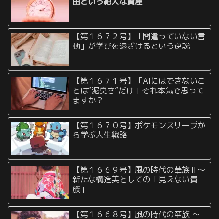
由という絶大な資産
【第１６７２号】「間違っていない言
動」が学びを遠ざけるという逆説
【第１６７１号】「AIにはできないこ
とは“泥臭さ”だけ」それ本気で思って
ますか？
【第１６７０号】ポケモンスリープか
ら学ぶ人生戦略
【第１６６９号】風の時代の華族Ⅱ〜
新たな構造美としての「見えない貴
族」
【第１６６８号】風の時代の華族 〜