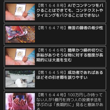
【第１６４８号】
AIでコンテンツをパ
クることはできても、コンテクストや
タイミングをパクることはできない
【第１６４７号】
無言の勝者の希少性
【第１６４６号】
簡単かつ締め切りに
余裕がありそうな物に対する態度が長
期的には大差を生む
【第１６４５号】
成功者であればある
ほどその引き際を誤りやすい
【第１６４４号】100万円しか持って
ない人が1億円を持つ人の投資手法を
学ぶのは「長期的に」見ると意味があ
る