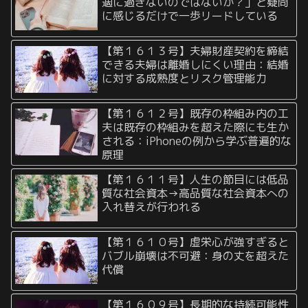
適に過ぎないのではないか？」と疑問
に感じるだけで一歩リードしている
【第１６１３号】夫婦財産契約を締結
できる夫婦は離婚しにくい理由：結婚
に対する成熟度とリスク管理能力
【第１６１２号】既存の枠組み内の工
夫は既存の枠組みを超えた際にも生か
される：iPhoneの例から学ぶ普遍的な
原理
【第１６１１号】人生の節目には低品
質な社会資本→高品質な社会資本への
入れ替えが行われる
【第１６１０号】虚栄心が強すぎると
バブル崩壊は不可避：身の丈を超えた
代償
【第１６０９号】長期的な持続可能性