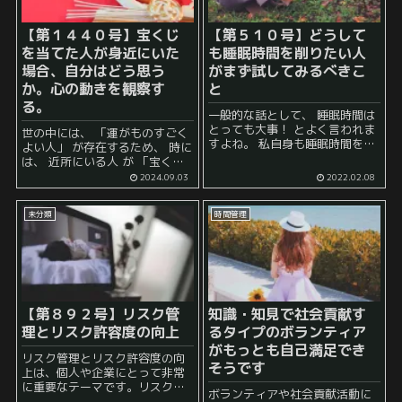
【第１４４０号】宝くじ
【第５１０号】どうして
を当てた人が身近にいた
も睡眠時間を削りたい人
場合、自分はどう思う
がまず試してみるべきこ
か。心の動きを観察す
と
る。
一般的な話として、 睡眠時間は
とっても大事！ とよく言われま
世の中には、 「運がものすごく
すよね。 私自身も睡眠時間を確
よい人」 が存在するため、 時に
保し、しっかりと睡眠時間をと
は、 近所にいる人 が 「宝くじ
ることが確かな健康に繋がる第
で○○円分当たった！」 となる
2024.09.03
2022.02.08
一歩だと考えています。 しか
場合もあることでしょう。 その
し、人によっては それでも今日
ような事態に直面した時、人は
の睡...
未分類
時間管理
色々なこ...
【第８９２号】リスク管
知識・知見で社会貢献す
理とリスク許容度の向上
るタイプのボランティア
がもっとも自己満足でき
リスク管理とリスク許容度の向
そうです
上は、個人や企業にとって非常
に重要なテーマです。リスクを
ボランティアや社会貢献活動に
正しく認識し、管理すること