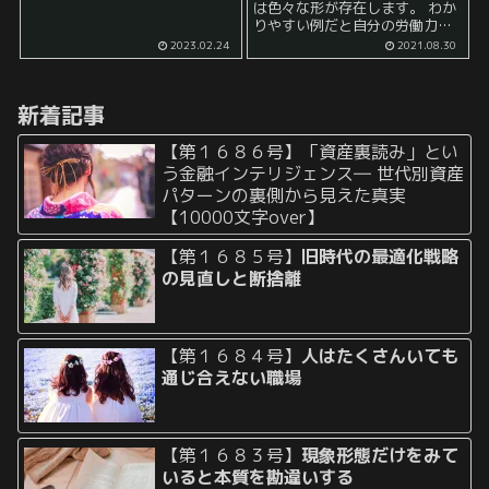
は色々な形が存在します。 わか
で、リスクに対する打ち手を準
りやすい例だと自分の労働力を
備し、自己防衛のための知識や
与える例ですね。 これは自分の
2023.02.24
2021.08.30
スキルを身につけることができ
時間を投下して社会貢献をする
ます。また、リスク許容度を高
ことになります。 震災の際に、
めることで、新た...
現地に行ってボランティア活動
新着記事
をする人もいますよ...
【第１６８６号】「資産裏読み」とい
う金融インテリジェンス― 世代別資産
パターンの裏側から見えた真実
【10000文字over】
【第１６８５号】
旧時代の最適化戦略
の見直しと断捨離
【第１６８４号】
人はたくさんいても
通じ合えない職場
【第１６８３号】
現象形態だけをみて
いると本質を勘違いする