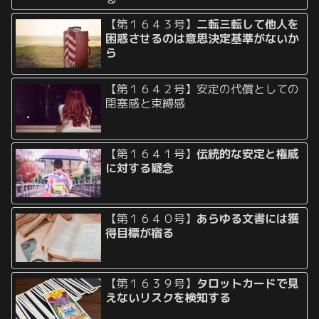
【第１６４３号】
二転三転して他人を
困惑させるのは意思決定基準がないか
ら
【第１６４２号】安定の代償としての
閉塞感と束縛感
【第１６４１号】
伝統的な安定と権威
に対する疑念
【第１６４０号】
あらゆる文書には獲
得目標が宿る
【第１６３９号】
タロットカードで見
えないリスクを検知する