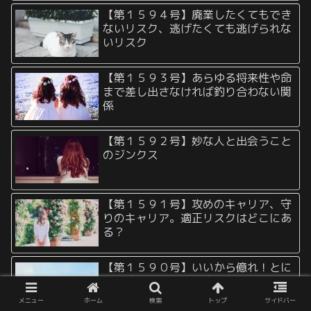
【第１５９４号】廃業したくてもでき
ないリスク、逃げたくても逃げられな
いリスク
【第１５９３号】あらゆる将来性や命
まで差し出さなければ釣り合わない関
係
【第１５９２号】妙な人と出会うこと
のジンクス
【第１５９１号】攻めのキャリア、守
りのキャリア。適正リスクはどこにあ
る？
【第１５９０号】いいから億れ！とに
かく億れ！さっさと億れ！
メニュー
ホーム
検索
トップ
サイドバー