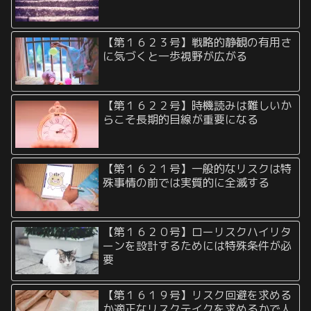
【第１６２３号】戦略的静観の有用さ
に気づくと一歩視野が広がる
【第１６２２号】時機読みは難しいか
らこそ長期的目線が重要になる
【第１６２１号】一般的なリスクは特
殊事情の前では実質的に全滅する
【第１６２０号】ローリスクハイリタ
ーンを設計するためには特殊条件が必
要
【第１６１９号】リスク回避を求める
か適正なリスクテイクを求めるかで人