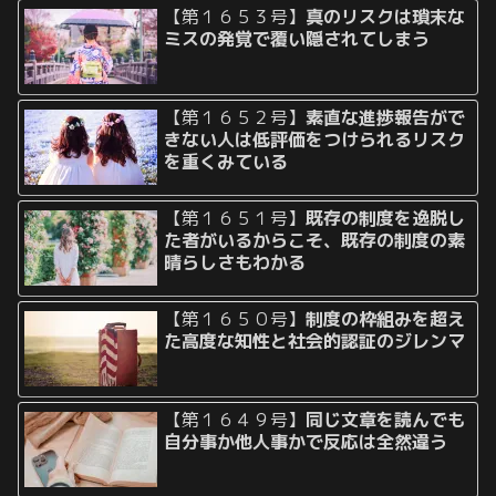
【第１６５３号】
真のリスクは瑣末な
ミスの発覚で覆い隠されてしまう
【第１６５２号】
素直な進捗報告がで
きない人は低評価をつけられるリスク
を重くみている
【第１６５１号】
既存の制度を逸脱し
た者がいるからこそ、既存の制度の素
晴らしさもわかる
【第１６５０号】
制度の枠組みを超え
た高度な知性と社会的認証のジレンマ
【第１６４９号】
同じ文章を読んでも
自分事か他人事かで反応は全然違う