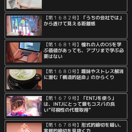
【第１６８２号】
「うちの会社では」
から透けて見える距離感
【第１６８１号】
憧れの人のOSを学
ぶ価値があっても、アプリまで学ぶ必
要はない
【第１６８０号】
趣味やストレス解消
に潜む「構造的延命」のからくり
【第１６７９号】
「ENTJを使う」
は、INTJにとって最もコスパの良
い“可視性の代理取得”
【第１６７８号】
形式的締切を疑い、
実質的締切を見抜く力