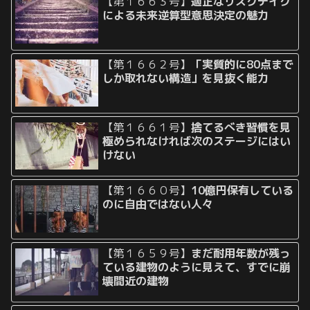
【第１６６３号】
適正なリスクテイク
による未来逆算型意思決定の魅力
【第１６６２号】
「実質的に80点まで
しか取れない構造」を見抜く能力
【第１６６１号】
捨てるべき習慣を見
極められなければ次のステージにはい
けない
【第１６６０号】
10億円保有している
のに自由ではない人々
【第１６５９号】
まだ耐用年数が残っ
ている建物のように見えて、すでに崩
壊間近の建物