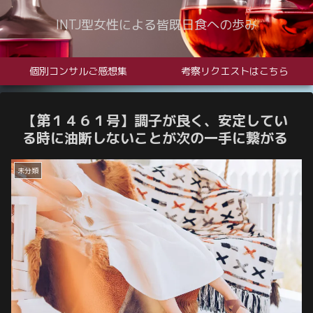
INTJ型女性による皆既日食への歩み
個別コンサルご感想集
考察リクエストはこちら
【第１４６１号】調子が良く、安定してい
る時に油断しないことが次の一手に繋がる
未分類