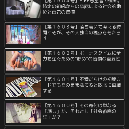
【第１６０４号】FIRE志望者の悩み。
特定の組織からの承認による社会的地
位と自己の価値
【第１６０３号】落ち着いて考える時
間こそが、その人独自の視点をもたら
す
【第１６０２号】ボーナスタイムに全
力を注ぐための”貯め”の習慣の重要性
【第１６０１号】不満だらけの初期カ
ードでもそのまま捨てると敗北に直結
する
【第１６００号】その寄付は単なる
「施し」か、それとも「社会参画の
証」か？