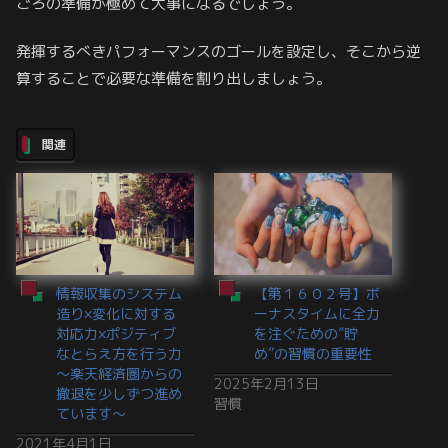
ごろの準備が極めて大事になるでしょう。
発揮するべきパフォーマンスのゴールを設定し、そこから逆
算することで必要な準備を割り出しましょう。
関連
情報収集のシステム
【第１６０２号】ボ
造り×変化に対する
ーナスタイムに全力
対応力×ポジティブ
を注ぐための”貯
なとらえ方を行う力
め”の習慣の重要性
～楽天経済圏からの
2025年2月13日
撤退を少しずつ進め
習慣
ています～
2021年4月1日