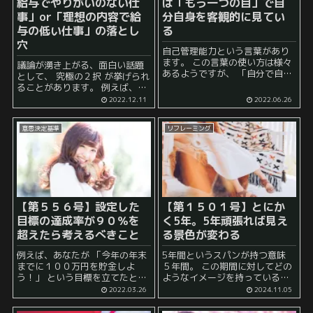
給与でやりがいのない仕
は「もう一つの目」で自
事」or「理想の内容で給
分自身を客観的に見てい
与の低い仕事」の落とし
る
穴
自己管理能力という言葉があり
ます。 この言葉の使い方は様々
議論が湧き上がる、面白い話題
あるようですが、 「自分で自分
として、 究極の２択 が挙げられ
のことを管理しなさい」 という
ることがあります。 例えば、
ニュアンスや 「他人に頼るな」
「理想の給与でやりがいのない
2022.12.11
2022.06.26
といったニュアンスを感じます
仕事」or「理想の内容で給与の
ね。 また、傍から見て ...
低い仕事」 などは頻繁に話題が
意思決定基準
リフレーミング
上がる印象です。 この手...
【第５５６号】設定した
【第１５０１号】とにか
目標の達成率が９０％を
く5年。5年頑張れば見え
超えたら考えるべきこと
る景色が変わる
例えば、あなたが 「今年の年末
5年間というスパンが持つ意味
までに１００万円を貯金しよ
５年間。 この期間に対してどの
う！」 という目標を立てたとし
ようなイメージを持っているで
ましょう。 実際には、このよう
しょうか？ この期間は、 「この
2022.03.26
2024.11.05
な目標を達成するのは難しいと
前までは中学生だったのにいつ
感じる人と極めて簡単だと感じ
の間にか大学生になっていた」