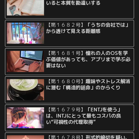
いると本質を勘違いする
【第１６８２号】
「うちの会社では」
から透けて見える距離感
【第１６８１号】
憧れの人のOSを学
ぶ価値があっても、アプリまで学ぶ必
要はない
【第１６８０号】
趣味やストレス解消
に潜む「構造的延命」のからくり
【第１６７９号】
「ENTJを使う」
は、INTJにとって最もコスパの良
い“可視性の代理取得”
【第１６７８号】
形式的締切を疑い、