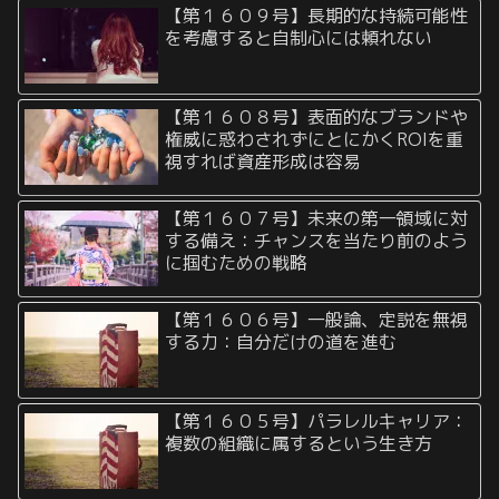
【第１６０９号】長期的な持続可能性
を考慮すると自制心には頼れない
【第１６０８号】表面的なブランドや
権威に惑わされずにとにかくROIを重
視すれば資産形成は容易
【第１６０７号】未来の第一領域に対
する備え：チャンスを当たり前のよう
に掴むための戦略
【第１６０６号】一般論、定説を無視
する力：自分だけの道を進む
【第１６０５号】パラレルキャリア：
複数の組織に属するという生き方