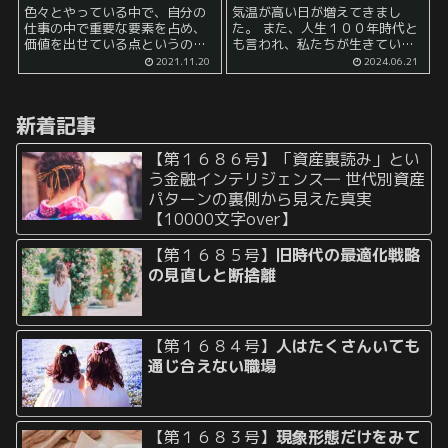
色々とやっている中で、自分の
気温が高い日が増えてきまし
仕事の中で重要な要素を占め、
た。 また、人生１００年時代と
価値を出せている点というの
も言われ、私たちが生きている
は、 相手自身が持つ固定観念を
期間が長くなる傾向はまだまだ
2021.11.20
2024.06.21
解除すること なのではないかと
続きそうです。 そうなってくる
感じることがあります。 固定観
と、 １０年 ２０年 ３０年 と生
念というとなんとも難しい表現
きていくうちに段々、 ...
新着記事
ですが、 もっ...
【第１６８６号】「資産裏読み」とい
う金融インテリジェンス― 世代別資産
パターンの裏側から見えた真実
【10000文字over】
【第１６８５号】
旧時代の最適化戦略
の見直しと断捨離
【第１６８４号】
人はたくさんいても
通じ合えない職場
【第１６８３号】
現象形態だけをみて