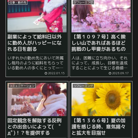
仕事・勤め先
リフレーミング
る人に分かれると感じると思い
というのと同じぐらい質的変化
ます。 そして...
の...
副業によって給料日以外
【第１０９７号】高く険
に勤め人がハッピーにな
しい山であればあるほど
れる日を創る
挑戦のし甲斐があるもの
いずれかの勤め先において所属
人は、困難に立ち向かい、それ
し毎月のように給料をもらって
によって、成長し、目標を達成
いる勤め人の多くにとって一番
することによって生じる価値と
楽しみが待っていると言える日
充実感に喜びを感じるもので
2022.01.15
2023.09.17
は 毎月における給料日 ではない
す。 ある人は、ゲームでそれを
でしょうか？ 今やっている勤め
楽しみ、 ある人は、現実世界で
コミュニケーション
リフレーミング
先の仕事が本当に楽しいと心か
それを楽しむのでしょう。 例え
ら思えている人はそ...
ば、山登りは、人生の...
固定観念を解除する反例
【第１３６６号】夏の加
との出会いによって( ﾟ
護を感じる時、意気揚々
дﾟ)！？を提供する
と拡大を目指せ