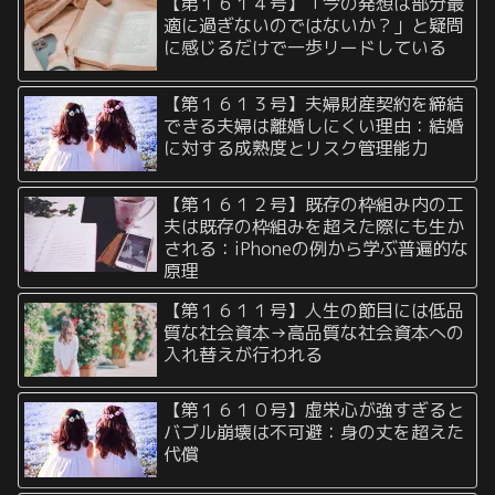
【第１６１４号】「今の発想は部分最
適に過ぎないのではないか？」と疑問
に感じるだけで一歩リードしている
【第１６１３号】夫婦財産契約を締結
できる夫婦は離婚しにくい理由：結婚
に対する成熟度とリスク管理能力
【第１６１２号】既存の枠組み内の工
夫は既存の枠組みを超えた際にも生か
される：iPhoneの例から学ぶ普遍的な
原理
【第１６１１号】人生の節目には低品
質な社会資本→高品質な社会資本への
入れ替えが行われる
【第１６１０号】虚栄心が強すぎると
バブル崩壊は不可避：身の丈を超えた
代償