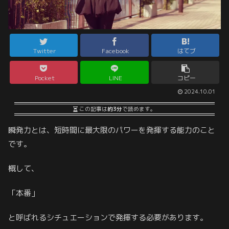
Twitter
Facebook
はてブ
Pocket
LINE
コピー
2024.10.01
この記事は
約3分
で読めます。
瞬発力とは、短時間に最大限のパワーを発揮する能力のこと
です。
概して、
「本番」
と呼ばれるシチュエーションで発揮する必要があります。