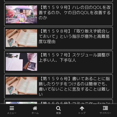
【第１５９９号】ハレの日のQOLを改
善するのか、ケの日のQOLを改善する
のか
【第１５９８号】「取り敢えず統合し
ておいて」という指示が意外と高難易
度な理由
【第１５９７号】スケジュール調整が
上手い人、下手な人
【第１５９６号】書いてあることに指
摘したりケチをつけるのは簡単でも、
書いてないことに言及することは難し
い
【第１５９５号】コミュニケーション
の相性が合わない、スピード感が合わ
メニュー
ホーム
検索
トップ
サイドバー
ない相手