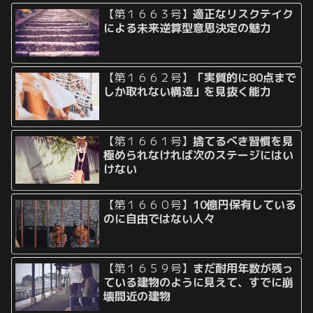
【第１６６３号】
適正なリスクテイク
による未来逆算型意思決定の魅力
【第１６６２号】
「実質的に80点まで
しか取れない構造」を見抜く能力
【第１６６１号】
捨てるべき習慣を見
極められなければ次のステージにはい
けない
【第１６６０号】
10億円保有している
のに自由ではない人々
【第１６５９号】
まだ耐用年数が残っ
ている建物のように見えて、すでに崩
壊間近の建物