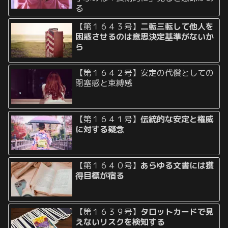
る
【第１６４３号】
二転三転して他人を
困惑させるのは意思決定基準がないか
ら
【第１６４２号】安定の代償としての
閉塞感と束縛感
【第１６４１号】
伝統的な安定と権威
に対する疑念
【第１６４０号】
あらゆる文書には獲
得目標が宿る
【第１６３９号】
タロットカードで見
えないリスクを検知する