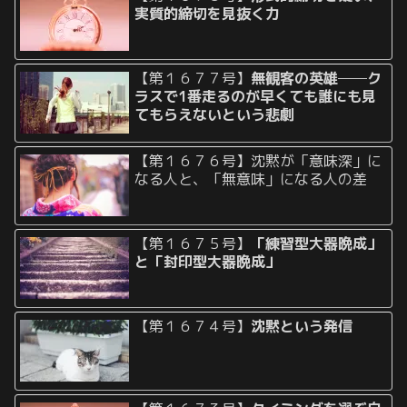
実質的締切を見抜く力
【第１６７７号】
無観客の英雄──ク
ラスで1番走るのが早くても誰にも見
てもらえないという悲劇
【第１６７６号】沈黙が「意味深」に
なる人と、「無意味」になる人の差
【第１６７５号】
「練習型大器晩成」
と「封印型大器晩成」
【第１６７４号】
沈黙という発信