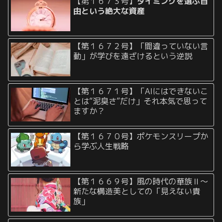
【第１６７３号】
タイミングを選ぶ自
由という絶大な資産
【第１６７２号】「間違っていない言
動」が学びを遠ざけるという逆説
【第１６７１号】「AIにはできないこ
とは“泥臭さ”だけ」それ本気で思って
ますか？
【第１６７０号】ポケモンスリープか
ら学ぶ人生戦略
【第１６６９号】風の時代の華族Ⅱ〜
新たな構造美としての「見えない貴
族」