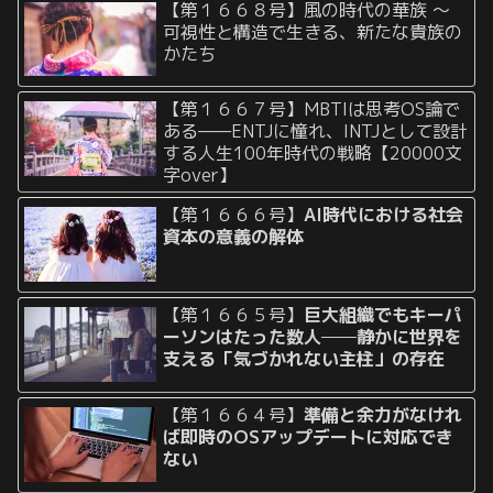
【第１６６８号】風の時代の華族 〜
可視性と構造で生きる、新たな貴族の
かたち
【第１６６７号】MBTIは思考OS論で
ある——ENTJに憧れ、INTJとして設計
する人生100年時代の戦略【20000文
字over】
【第１６６６号】
AI時代における社会
資本の意義の解体
【第１６６５号】
巨大組織でもキーパ
ーソンはたった数人──静かに世界を
支える「気づかれない主柱」の存在
【第１６６４号】
準備と余力がなけれ
ば即時のOSアップデートに対応でき
ない