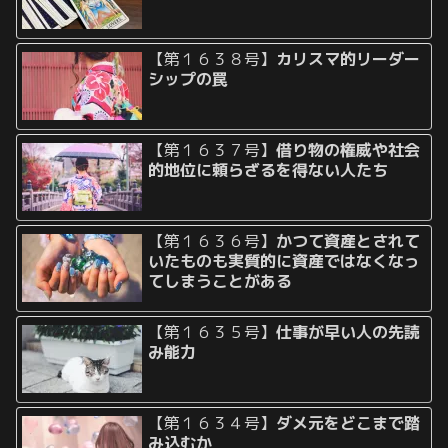
【第１６３８号】
カリスマ的リーダー
シップの罠
【第１６３７号】
借り物の権威や社会
的地位に頼らざるを得ない人たち
【第１６３６号】
かつて資産とされて
いたものも実質的に資産ではなくなっ
てしまうことがある
【第１６３５号】
仕事が早い人の先読
み能力
【第１６３４号】
ダメ元をどこまで踏
み込むか