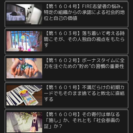
【第１６０４号】FIRE志望者の悩み。
特定の組織からの承認による社会的地
位と自己の価値
【第１６０３号】落ち着いて考える時
間こそが、その人独自の視点をもたら
す
【第１６０２号】ボーナスタイムに全
力を注ぐための”貯め”の習慣の重要性
【第１６０１号】不満だらけの初期カ
ードでもそのまま捨てると敗北に直結
する
【第１６００号】その寄付は単なる
「施し」か、それとも「社会参画の
証」か？