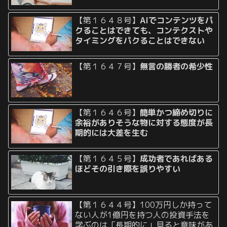
【第１６４８号】
AIでコンテンツをパ
クることはできても、コンテクストや
タイミングをパクることはできない
【第１６４７号】
無言の勝者の希少性
【第１６４６号】
簡単かつ締め切りに
余裕がありそうな物に対する態度が長
期的には大差を生む
【第１６４５号】
成功者であればある
ほどその引き際を誤りやすい
【第１６４４号】100万円しか持って
ない人が1億円を持つ人の投資手法を
学ぶのは「長期的に」見ると意味があ