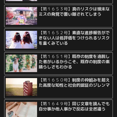
【第１６５３号】
真のリスクは瑣末な
ミスの発覚で覆い隠されてしまう
【第１６５２号】
素直な進捗報告がで
きない人は低評価をつけられるリスク
を重くみている
【第１６５１号】
既存の制度を逸脱し
た者がいるからこそ、既存の制度の素
晴らしさもわかる
【第１６５０号】
制度の枠組みを超え
た高度な知性と社会的認証のジレンマ
【第１６４９号】
同じ文章を読んでも
自分事か他人事かで反応は全然違う