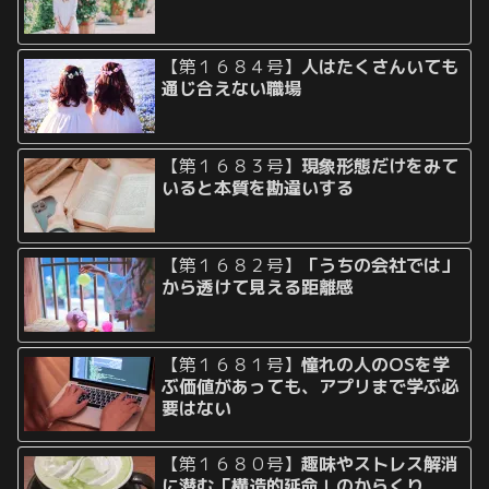
【第１６８４号】
人はたくさんいても
通じ合えない職場
【第１６８３号】
現象形態だけをみて
いると本質を勘違いする
【第１６８２号】
「うちの会社では」
から透けて見える距離感
【第１６８１号】
憧れの人のOSを学
ぶ価値があっても、アプリまで学ぶ必
要はない
【第１６８０号】
趣味やストレス解消
に潜む「構造的延命」のからくり