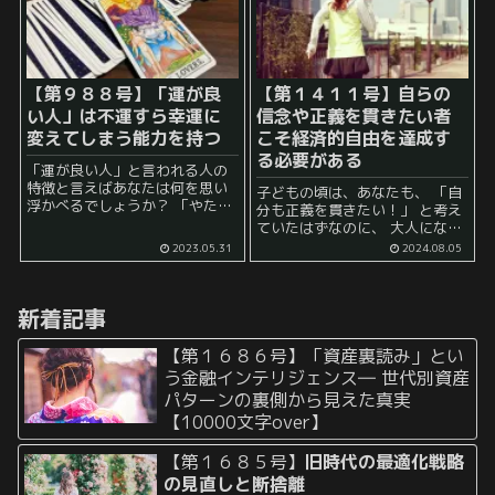
【第９８８号】「運が良
【第１４１１号】自らの
い人」は不運すら幸運に
信念や正義を貫きたい者
変えてしまう能力を持つ
こそ経済的自由を達成す
る必要がある
「運が良い人」と言われる人の
特徴と言えばあなたは何を思い
子どもの頃は、あなたも、 「自
浮かべるでしょうか？ 「やたら
分も正義を貫きたい！」 と考え
と幸運に恵まれる人」 「なんか
ていたはずなのに、 大人になっ
よくわからないけど、次々にチ
てから、いつの間にか、 「ま
2023.05.31
2024.08.05
ャンスに恵まれる人」 とボヤっ
あ、ちょっと良くないとは思う
としたことを思いついた人もい
けど、今のままでも仕方がない
るかもしれません。...
か……自分とか家族の生活とか
新着記事
も考えないと...
【第１６８６号】「資産裏読み」とい
う金融インテリジェンス― 世代別資産
パターンの裏側から見えた真実
【10000文字over】
【第１６８５号】
旧時代の最適化戦略
の見直しと断捨離