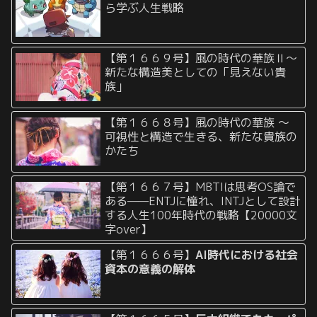
ら学ぶ人生戦略
【第１６６９号】風の時代の華族Ⅱ〜
新たな構造美としての「見えない貴
族」
【第１６６８号】風の時代の華族 〜
可視性と構造で生きる、新たな貴族の
かたち
【第１６６７号】MBTIは思考OS論で
ある——ENTJに憧れ、INTJとして設計
する人生100年時代の戦略【20000文
字over】
【第１６６６号】
AI時代における社会
資本の意義の解体