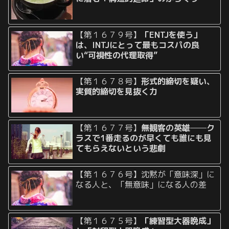
【第１６７９号】
「ENTJを使う」
は、INTJにとって最もコスパの良
い“可視性の代理取得”
【第１６７８号】
形式的締切を疑い、
実質的締切を見抜く力
【第１６７７号】
無観客の英雄──ク
ラスで1番走るのが早くても誰にも見
てもらえないという悲劇
【第１６７６号】沈黙が「意味深」に
なる人と、「無意味」になる人の差
【第１６７５号】
「練習型大器晩成」