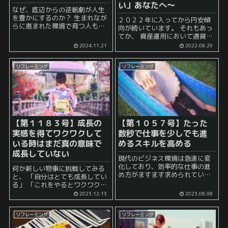
い」あなたへ～
なぜ、底辺からの逆転劇が人生
を豊かにするのか？ 生まれなが
２０２２年に入ってから円安傾
らに恵まれた環境で育つ人もい
向が続いています。 それもあっ
れば、そうではない人もいま
てか、 資産運用において通貨分
す。 もしかしたら、あなたの場
散しよう といった話や 日本円だ
2024.11.21
2022.08.29
合も、 「大富豪の息子や娘に生
けでは価値が目減りしてしまう
まれたら今頃は……」 などとあ
のでドルでも運用しよう といっ
りも...
リフレーミング
リフレーミング
た話をよく耳にするようになり
ま...
【第１１８３号】成長の
【第１０５７号】たった
実感を得てワクワクして
数秒で仕事を少しでも進
いる時はまだ真の意味で
めるスキルを高める
成長していない
現代のビジネス環境は急速に変
化しており、効率的な仕事の進
何か新しい物事に挑戦してみる
め方がますます求められていま
と、 「自分はとても成長してい
す。 仕事の進行をわずか数秒で
る」 「これをやるとワクワクす
効果的に改善するスキルは、生
る」 といった感覚になり、非常
2023.12.13
2023.08.08
産性を向上させる上で重要な要
にポジティブな感情が湧き上が
素です。 本来であれば、 「時間
りやすいです。 しかし、このよ
に余裕を持って取り...
リフレーミング
リフレーミング
うな感情が続いているうちは真
の意味では...