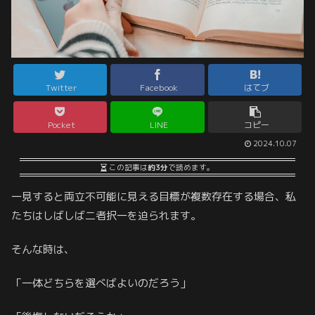
Twitter
Facebook
はてブ
Pocket
LINE
コピー
2024.10.07
この記事は
約3分
で読めます。
一見すると両立不可能に見える目標が複数存在する場合、私
たちはしばしば二者択一を迫られます。
そんな時は、
「一体どちらを選べばよいのだろう」