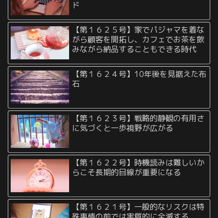
ド
【第１６２５号】家でパジャマを着な
がら顧客を開拓し、カフェでお茶を飲
みながら納品することもできる時代
【第１６２４号】10年後を見据えた布
石
【第１６２３号】戦略的静観の有用さ
に気づくと一歩視野が広がる
【第１６２２号】時機読みは難しいか
らこそ長期的目線が重要になる
【第１６２１号】一般的なリスクは特
殊事情の前では実質的に全滅する