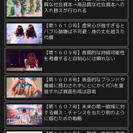
質な社会資本→高品質な社会資本への
入れ替えが行われる
【第１６１０号】虚栄心が強すぎると
バブル崩壊は不可避：身の丈を超えた
代償
【第１６０９号】長期的な持続可能性
を考慮すると自制心には頼れない
【第１６０８号】表面的なブランドや
権威に惑わされずにとにかくROIを重
視すれば資産形成は容易
【第１６０７号】未来の第一領域に対
する備え：チャンスを当たり前のよう
に掴むための戦略