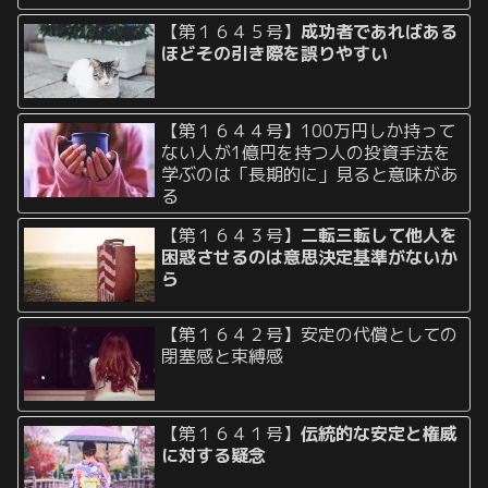
【第１６４５号】
成功者であればある
ほどその引き際を誤りやすい
【第１６４４号】100万円しか持って
ない人が1億円を持つ人の投資手法を
学ぶのは「長期的に」見ると意味があ
る
【第１６４３号】
二転三転して他人を
困惑させるのは意思決定基準がないか
ら
【第１６４２号】安定の代償としての
閉塞感と束縛感
【第１６４１号】
伝統的な安定と権威
に対する疑念