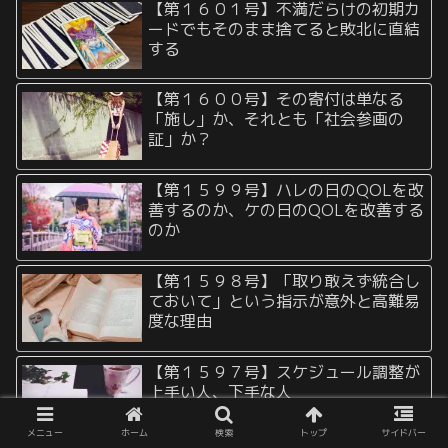
【第１６０１号】不満だらけの初期カ
ードでもそのまま捨てると敗北に直結
する
【第１６００号】その寄付は単なる
「施し」か、それとも「社会参画の
証」か？
【第１５９９号】ハレの日のQOLを改
善するのか、ケの日のQOLを改善する
のか
【第１５９８号】「取り敢えず統合し
ておいて」という指示が意外と高難易
度な理由
【第１５９７号】スケジュール調整が
上手い人、下手な人
メニュー
ホーム
検索
トップ
サイドバー