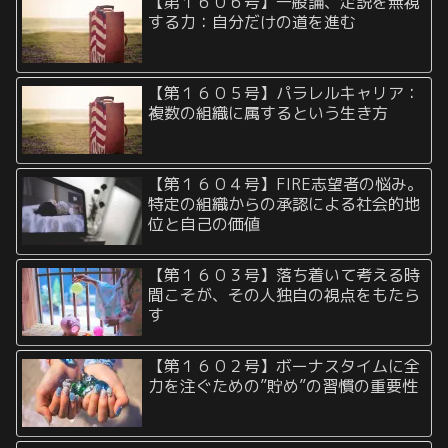
【第１６０６号】一般論、定説を無視
する力：自分だけの道を進む
【第１６０５号】パラレルキャリア：
複数の組織に属するという生き方
【第１６０４号】FIRE志望者の悩み。
特定の組織からの承認による社会的地
位と自己の価値
【第１６０３号】落ち着いて考える時
間こそが、その人独自の視点をもたら
す
【第１６０２号】ボーナスタイムに全
力を注ぐための”貯め”の習慣の重要性