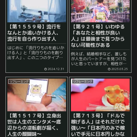
【第１５５９号】流行を
【第９２１号】いわゆる
なんとか追いかける人、
「あなたと相性が良い
流行を自ら作り出す人
人」は最後まで見つから
ない可能性がある
はじめに 「流行りものを追いか
ける人」と「流行りものを創り
例えば、結婚相手など、誰しも
出す人」、この二つのタイプ
が人生のパートナーを見つけた
は、社会の中で異なる役割を果
いと思っていますが、相性がよ
たしています。 前者は、周囲の
く、理想的な人を見つけること
2024.12.31
2023.03.25
意見やトレンドに影響されやす
はそう簡単ではありません。 ま
く、それに合わせて行動する傾
た、たとえ相性が良さそうだと
向があります。 一方、...
リフレーミング
リフレーミング
感じた人がいたとしても、結婚
しても離婚して孤独になってし
まう人...
【第１５１７号】立身出
【第７１３号】「ドルで
世は人生のエンタメ～底
稼げる人」はそれだけで
辺からの逆転劇が描く、
強い～「日本円のみで稼
人生の醍醐味～
いで手元に日本円しかな