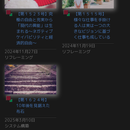
【第１５２３号】究
【第１５１５号】
極の自由と充実から
様々な仕事を手掛け
「現代の異能」は生
る人は実は一つの大
まれる〜ネガティブ
きなビジョンに基づ
ケイパビリティと経
く仕事も成している
済的自由〜
2024年11月19日
2024年11月27日
リフレーミング
リフレーミング
【第１６２４号】
10年後を見据えた
布石
2025年3月10日
システム構築