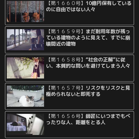
【第１６６０号】
10億円保有している
のに自由ではない人々
【第１６５９号】
まだ耐用年数が残っ
ている建物のように見えて、すでに崩
壊間近の建物
【第１６５８号】
“社会の正解”に従
い、本質的な問いを避けてしまう人々
【第１６５７号】
リスクをリスクと見
極められないと即死する
【第１６５６号】
師匠にいつまでもべ
ったりな人、距離をとる人