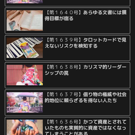
【第１６４０号】
あらゆる文書には獲
得目標が宿る
【第１６３９号】
タロットカードで見
えないリスクを検知する
【第１６３８号】
カリスマ的リーダー
シップの罠
【第１６３７号】
借り物の権威や社会
的地位に頼らざるを得ない人たち
【第１６３６号】
かつて資産とされて
いたものも実質的に資産ではなくなっ
てしまうことがある