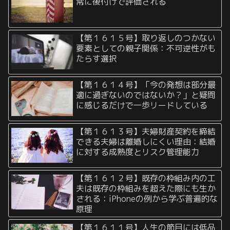
常に後付けで評価される
【第１６１５号】取り返しのつかない
要素としての親子関係：不可逆性がも
たらす選択
【第１６１４号】「今の発想は部分最
適に過ぎないのではないか？」と疑問
に感じるだけで一歩リードしている
【第１６１３号】夫婦財産契約を締結
できる夫婦は離婚しにくい理由：結婚
に対する成熟度とリスク管理能力
【第１６１２号】既存の枠組み内の工
夫は既存の枠組みを超えた際にも生か
される：iPhoneの例から学ぶ普遍的な
原理
【第１６１１号】人生の節目には低品