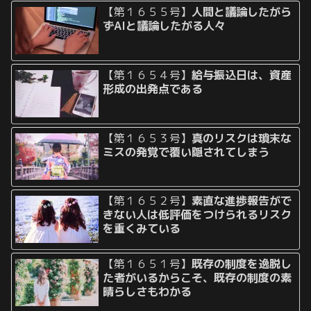
【第１６５５号】
人間と議論したがら
ずAIと議論したがる人々
【第１６５４号】
給与振込日は、資産
形成の出発点である
【第１６５３号】
真のリスクは瑣末な
ミスの発覚で覆い隠されてしまう
【第１６５２号】
素直な進捗報告がで
きない人は低評価をつけられるリスク
を重くみている
【第１６５１号】
既存の制度を逸脱し
た者がいるからこそ、既存の制度の素
晴らしさもわかる