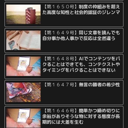
【第１６５０号】
制度の枠組みを超え
た高度な知性と社会的認証のジレンマ
【第１６４９号】
同じ文章を読んでも
自分事か他人事かで反応は全然違う
【第１６４８号】
AIでコンテンツをパ
クることはできても、コンテクストや
タイミングをパクることはできない
【第１６４７号】
無言の勝者の希少性
【第１６４６号】
簡単かつ締め切りに
余裕がありそうな物に対する態度が長
期的には大差を生む