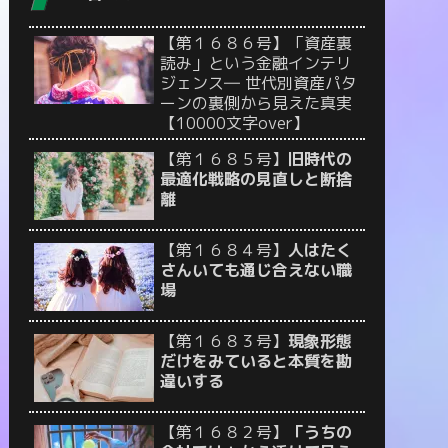
【第１６８６号】「資産裏
読み」という金融インテリ
ジェンス― 世代別資産パタ
ーンの裏側から見えた真実
【10000文字over】
【第１６８５号】
旧時代の
最適化戦略の見直しと断捨
離
【第１６８４号】
人はたく
さんいても通じ合えない職
場
【第１６８３号】
現象形態
だけをみていると本質を勘
違いする
【第１６８２号】
「うちの