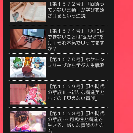
【第１６７２号】「間違っ
ていない言動」が学びを遠
ざけるという逆説
【第１６７１号】「AIには
できないことは“泥臭さ”だ
け」それ本気で思ってます
か？
【第１６７０号】ポケモン
スリープから学ぶ人生戦略
【第１６６９号】風の時代
の華族Ⅱ〜新たな構造美と
しての「見えない貴族」
【第１６６８号】風の時代
の華族 〜 可視性と構造で
生きる、新たな貴族のかた
ち