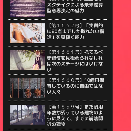
スクテイクによる未来逆算
型意思決定の魅力
【第１６６２号】
「実質的
に80点までしか取れない構
造」を見抜く能力
【第１６６１号】
捨てるべ
き習慣を見極められなけれ
ば次のステージにはいけな
い
【第１６６０号】
10億円保
有しているのに自由ではな
い人々
【第１６５９号】
まだ耐用
年数が残っている建物のよ
うに見えて、すでに崩壊間
近の建物