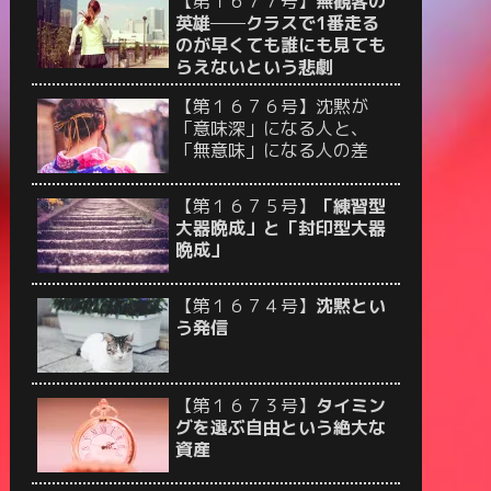
【第１６７７号】
無観客の
英雄──クラスで1番走る
のが早くても誰にも見ても
らえないという悲劇
【第１６７６号】沈黙が
「意味深」になる人と、
「無意味」になる人の差
【第１６７５号】
「練習型
大器晩成」と「封印型大器
晩成」
【第１６７４号】
沈黙とい
う発信
【第１６７３号】
タイミン
グを選ぶ自由という絶大な
資産