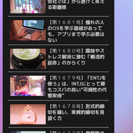
会社では」から透けて見え
る距離感
【第１６８１号】
憧れの人
のOSを学ぶ価値があって
も、アプリまで学ぶ必要は
ない
【第１６８０号】
趣味やス
トレス解消に潜む「構造的
延命」のからくり
【第１６７９号】
「ENTJを
使う」は、INTJにとって最
もコスパの良い“可視性の代
理取得”
【第１６７８号】
形式的締
切を疑い、実質的締切を見
抜く力