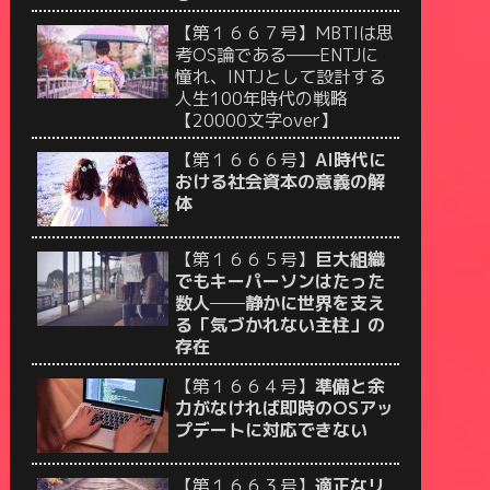
【第１６６７号】MBTIは思
考OS論である——ENTJに
憧れ、INTJとして設計する
人生100年時代の戦略
【20000文字over】
【第１６６６号】
AI時代に
おける社会資本の意義の解
体
【第１６６５号】
巨大組織
でもキーパーソンはたった
数人──静かに世界を支え
る「気づかれない主柱」の
存在
【第１６６４号】
準備と余
力がなければ即時のOSアッ
プデートに対応できない
【第１６６３号】
適正なリ