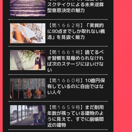
スクテイクによる未来逆算
型意思決定の魅力
【第１６６２号】
「実質的
に80点までしか取れない構
造」を見抜く能力
【第１６６１号】
捨てるべ
き習慣を見極められなけれ
ば次のステージにはいけな
い
【第１６６０号】
10億円保
有しているのに自由ではな
い人々
【第１６５９号】
まだ耐用
年数が残っている建物のよ
うに見えて、すでに崩壊間
近の建物