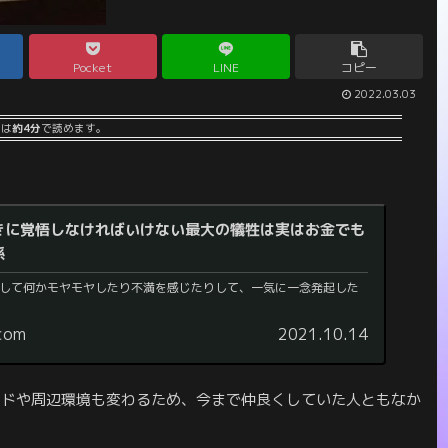
Pocket
LINE
コピー
2022.03.03
事は
約4分
で読めます。
きに覚悟しなければいけない最大の犠牲は実はお金でも
係
して何かモヤモヤしたり不満を感じたりして、一気に一念発起した
.com
2021.10.14
ンドや周辺環境も変わるため、今まで仲良くしていた人ともなか