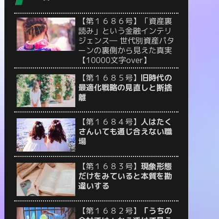
【第１６８６号】「資産裏
読み」という金融インテリ
ジェンス― 世代別資産パタ
ーンの裏側から見えた真実
【10000文字over】
【第１６８５号】
旧時代の
最適化戦略の見直しと断捨
離
【第１６８４号】
人はたく
さんいても通じ合えない職
場
【第１６８３号】
現象形態
だけをみていると本質を勘
違いする
【第１６８２号】
「うちの