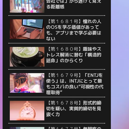
会社では」から透けて見え
る距離感
【第１６８１号】
憧れの人
のOSを学ぶ価値があって
も、アプリまで学ぶ必要は
ない
【第１６８０号】
趣味やス
トレス解消に潜む「構造的
延命」のからくり
【第１６７９号】
「ENTJを
使う」は、INTJにとって最
もコスパの良い“可視性の代
理取得”
【第１６７８号】
形式的締
切を疑い、実質的締切を見
抜く力