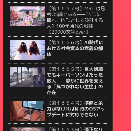
【第１６６７号】MBTIは思
考OS論である——ENTJに
憧れ、INTJとして設計する
人生100年時代の戦略
【20000文字over】
【第１６６６号】
AI時代に
おける社会資本の意義の解
体
【第１６６５号】
巨大組織
でもキーパーソンはたった
数人──静かに世界を支え
る「気づかれない主柱」の
存在
【第１６６４号】
準備と余
力がなければ即時のOSアッ
プデートに対応できない
【第１６６３号】
適正なリ