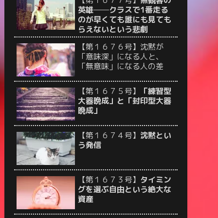
【第１６７７号】
無観客の
英雄──クラスで1番走る
のが早くても誰にも見ても
らえないという悲劇
【第１６７６号】沈黙が
「意味深」になる人と、
「無意味」になる人の差
【第１６７５号】
「練習型
大器晩成」と「封印型大器
晩成」
【第１６７４号】
沈黙とい
う発信
【第１６７３号】
タイミン
グを選ぶ自由という絶大な
資産