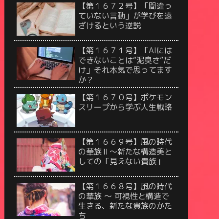
【第１６７２号】「間違っ
ていない言動」が学びを遠
ざけるという逆説
【第１６７１号】「AIには
できないことは“泥臭さ”だ
け」それ本気で思ってます
か？
【第１６７０号】ポケモン
スリープから学ぶ人生戦略
【第１６６９号】風の時代
の華族Ⅱ〜新たな構造美と
しての「見えない貴族」
【第１６６８号】風の時代
の華族 〜 可視性と構造で
生きる、新たな貴族のかた
ち