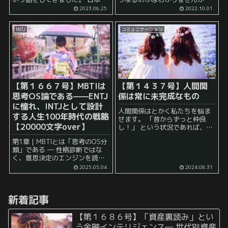
いると、 「〇円の支払をお願い
急激に円高に戻るというシナリ
2023.06.25
2022.10.01
いたします」 という形で日本円
オは想定しにくい状況なのでは
をベースとした請求を行う人が
ないか、と個人的には感じてい
INTJ
コミュニケーション
大半な...
ます。 また、円安の進行ととも
に様々な商品の値段が上がっ...
【第１６６７号】MBTIは
【第１４３７号】人間関
思考OS論である——ENTJ
係は常に未完成なもの
に憧れ、INTJとして設計
人間関係はとかく私たちを悩ま
する人生100年時代の戦略
せます。 「昔からずっと仲良
【20000文字over】
し！」 という状況であれば、悩
みなどないのかもしれません
第1章｜MBTIとは「思考のOS分
が、 そういう関係はあまり正直
類」である ― 性格診断ではな
なところ多くはなく、 一時期と
く、意思決定のエンジンを読み
ても仲が良かったが、 ライフイ
解く MBTI（Myers-Briggs
ベント...
2025.05.04
2024.08.31
Type Indicator）は、一般的に
は「性格診断ツール」として広
く知られていま...
新着記事
【第１６８６号】「資産裏読み」とい
う金融インテリジェンス― 世代別資産