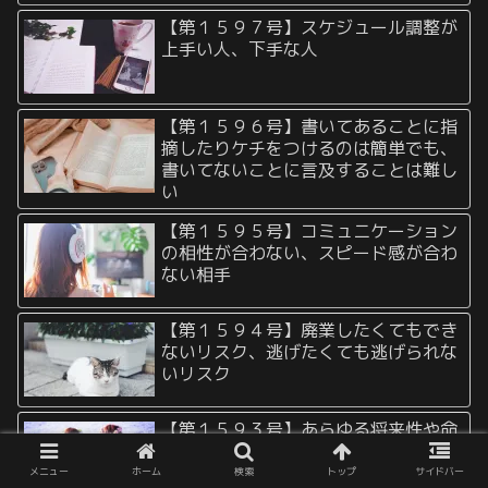
【第１５９７号】スケジュール調整が
上手い人、下手な人
【第１５９６号】書いてあることに指
摘したりケチをつけるのは簡単でも、
書いてないことに言及することは難し
い
【第１５９５号】コミュニケーション
の相性が合わない、スピード感が合わ
ない相手
【第１５９４号】廃業したくてもでき
ないリスク、逃げたくても逃げられな
いリスク
【第１５９３号】あらゆる将来性や命
まで差し出さなければ釣り合わない関
係
メニュー
ホーム
検索
トップ
サイドバー