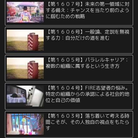
【第１６０７号】未来の第一領域に対
する備え：チャンスを当たり前のよう
に掴むための戦略
【第１６０６号】一般論、定説を無視
する力：自分だけの道を進む
【第１６０５号】パラレルキャリア：
複数の組織に属するという生き方
【第１６０４号】FIRE志望者の悩み。
特定の組織からの承認による社会的地
位と自己の価値
【第１６０３号】落ち着いて考える時
間こそが、その人独自の視点をもたら
す