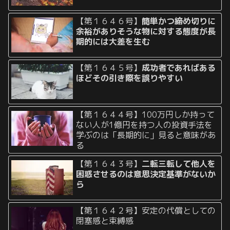
【第１６４６号】
簡単かつ締め切りに
余裕がありそうな物に対する態度が長
期的には大差を生む
【第１６４５号】
成功者であればある
ほどその引き際を誤りやすい
【第１６４４号】100万円しか持って
ない人が1億円を持つ人の投資手法を
学ぶのは「長期的に」見ると意味があ
る
【第１６４３号】
二転三転して他人を
困惑させるのは意思決定基準がないか
ら
【第１６４２号】安定の代償としての
閉塞感と束縛感