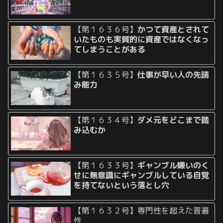
【第１６３６号】
かつて資産とされて
いたものも実質的に資産ではなくなっ
てしまうことがある
【第１６３５号】
仕事が早い人の先読
み能力
【第１６３４号】
ダメ元をどこまで踏
み込むか
【第１６３３号】
ギャンブル嫌いのく
せに無意識にギャンブルしている自覚
を持てないという落とし穴
【第１６３２号】専門性を超えた普遍
性