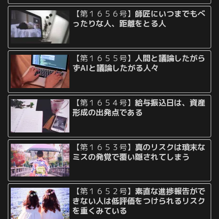
【第１６５６号】
師匠にいつまでもべ
ったりな人、距離をとる人
【第１６５５号】
人間と議論したがら
ずAIと議論したがる人々
【第１６５４号】
給与振込日は、資産
形成の出発点である
【第１６５３号】
真のリスクは瑣末な
ミスの発覚で覆い隠されてしまう
【第１６５２号】
素直な進捗報告がで
きない人は低評価をつけられるリスク
を重くみている