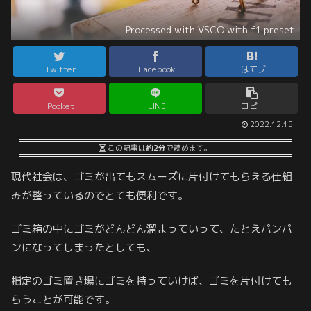
Processed with VSCO with f1 preset
Twitter
Facebook
はてブ
Pocket
LINE
コピー
2022.12.15
この記事は
約2分
で読めます。
現代社会は、ゴミが出てもスムーズに片付けてもらえる仕組
みが整っているのでとても便利です。
ゴミ箱の中にゴミがどんどん溜まっていって、たとえパンパ
ンになってしまったとしても、
指定のゴミ置き場にゴミを持っていけば、ゴミを片付けても
らうことが可能です。