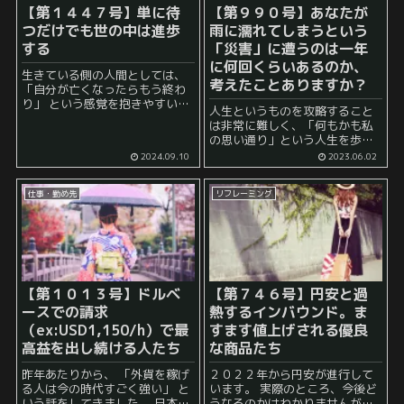
【第１４４７号】単に待
【第９９０号】あなたが
つだけでも世の中は進歩
雨に濡れてしまうという
する
「災害」に遭うのは一年
に何回くらいあるのか、
生きている側の人間としては、
考えたことありますか？
「自分が亡くなったらもう終わ
り」 という感覚を抱きやすいも
人生というものを攻略すること
のの、 実際には、その後も世の
は非常に難しく、「何もかも私
中は普通に動いていきます。 世
の思い通り」という人生を歩ん
の中にいる人間の数は多く、 自
でいる人はごくごく少数でしょ
2024.09.10
2023.06.02
分一人よりも、彼らによって少
う。 それゆえに、 あなたが人生
し...
のどこかで何らかの災害に遭っ
仕事・勤め先
リフレーミング
てしまう可能性 というのは常に
想定しておいた方が...
【第１０１３号】ドルベ
【第７４６号】円安と過
ースでの請求
熱するインバウンド。ま
（ex:USD1,150/h）で最
すます値上げされる優良
高益を出し続ける人たち
な商品たち
昨年あたりから、 「外貨を稼げ
２０２２年から円安が進行して
る人は今の時代すごく強い」 と
います。 実際のところ、今後ど
いう話をしてきました。 日本に
うなるのかはわかりませんが、