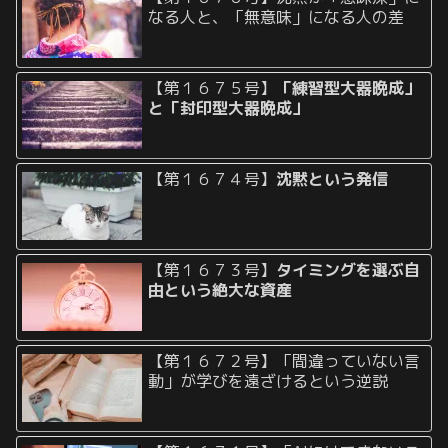
なる人と、「無意味」になる人の差
【第１６７５号】
「練習型大器晩成」
と「封印型大器晩成」
【第１６７４号】
沈黙という発信
【第１６７３号】
タイミングを選ぶ自
由という絶大な資産
【第１６７２号】「間違っていない言
動」が学びを遠ざけるという逆説