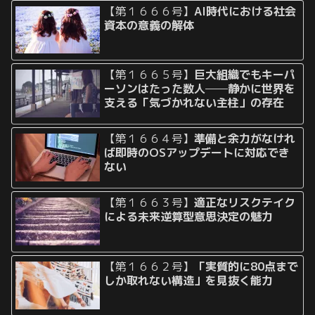
【第１６６６号】
AI時代における社会
資本の意義の解体
【第１６６５号】
巨大組織でもキーパ
ーソンはたった数人──静かに世界を
支える「気づかれない主柱」の存在
【第１６６４号】
準備と余力がなけれ
ば即時のOSアップデートに対応でき
ない
【第１６６３号】
適正なリスクテイク
による未来逆算型意思決定の魅力
【第１６６２号】
「実質的に80点まで
しか取れない構造」を見抜く能力