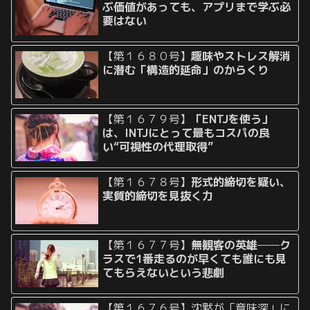
ぶ価値があっても、アプリまで学ぶ必
要はない
【第１６８０号】
趣味やストレス解消
に潜む「構造的延命」のからくり
【第１６７９号】
「ENTJを使う」
は、INTJにとって最もコスパの良
い“可視性の代理取得”
【第１６７８号】
形式的締切を疑い、
実質的締切を見抜く力
【第１６７７号】
無観客の英雄──ク
ラスで1番走るのが早くても誰にも見
てもらえないという悲劇
【第１６７６号】沈黙が「意味深」に