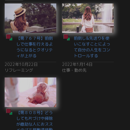
【第７６７号】前倒
前倒し&先送りを使
しで仕事を行えるよ
いこなすことによっ
うになるとクオリテ
て自分の人生をコン
ィが上がる
トロールする
2022年10月22日
2022年1月14日
リフレーミング
仕事・勤め先
【第８０８号】どう
しても片づけや掃除
が億劫な人におスス
メのゴミ屋敷清掃動