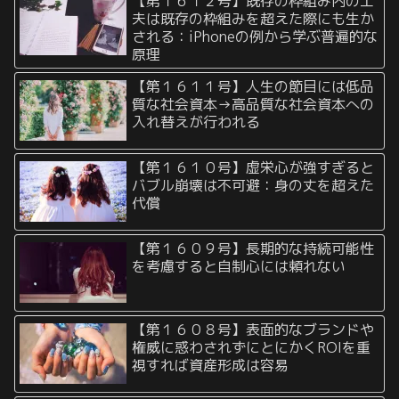
【第１６１２号】既存の枠組み内の工
夫は既存の枠組みを超えた際にも生か
される：iPhoneの例から学ぶ普遍的な
原理
【第１６１１号】人生の節目には低品
質な社会資本→高品質な社会資本への
入れ替えが行われる
【第１６１０号】虚栄心が強すぎると
バブル崩壊は不可避：身の丈を超えた
代償
【第１６０９号】長期的な持続可能性
を考慮すると自制心には頼れない
【第１６０８号】表面的なブランドや
権威に惑わされずにとにかくROIを重
視すれば資産形成は容易