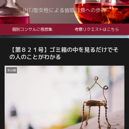
INTJ型女性による皆既日食への歩み
個別コンサルご感想集
考察リクエストはこちら
【第８２１号】ゴミ箱の中を見るだけでそ
の人のことがわかる
未分類