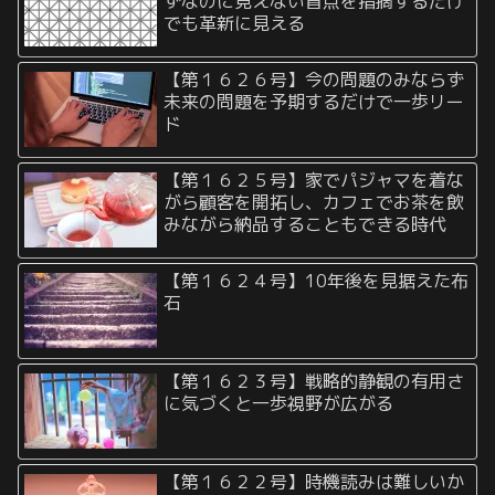
ずなのに見えない盲点を指摘するだけ
でも革新に見える
【第１６２６号】今の問題のみならず
未来の問題を予期するだけで一歩リー
ド
【第１６２５号】家でパジャマを着な
がら顧客を開拓し、カフェでお茶を飲
みながら納品することもできる時代
【第１６２４号】10年後を見据えた布
石
【第１６２３号】戦略的静観の有用さ
に気づくと一歩視野が広がる
【第１６２２号】時機読みは難しいか