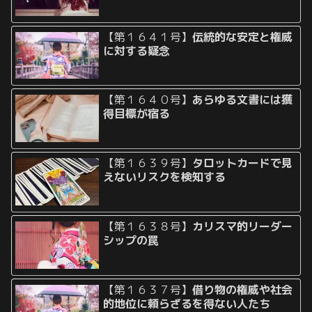
【第１６４１号】
伝統的な安定と権威
に対する疑念
【第１６４０号】
あらゆる文書には獲
得目標が宿る
【第１６３９号】
タロットカードで見
えないリスクを検知する
【第１６３８号】
カリスマ的リーダー
シップの罠
【第１６３７号】
借り物の権威や社会
的地位に頼らざるを得ない人たち