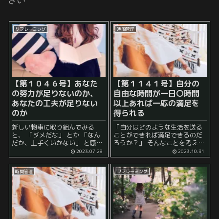
リフレーミング
時間管理
【第１０４６号】あなた
【第１１４１号】自分の
の努力が足りないのか、
自由な時間が一日〇時間
あなたの工夫が足りない
以上あれば一応の満足を
のか
得られる
新しい物事に取り組んでみる
「自分はどのような生活を送る
と、 「ダメだな」 とか 「なん
ことができれば満足できるのだ
だか、上手くいかない」 と感じ
ろうか？」 そんなことを考えた
るものです。 例えば、英語の勉
ことがありませんか？ 私自身、
2023.07.28
2023.10.31
強をすることを決意したとして
終日休む暇もなく働いていたこ
も、３日目には忘れてしまい、
ろは 「自分の自由な時間が欲し
時間管理
リフレーミング
そのまま続かなかったという経
いな」 と考えることもよくあり
験を持...
ました。 ...