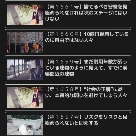
【第１６６１号】
捨てるべき習慣を見
極められなければ次のステージにはい
けない
【第１６６０号】
10億円保有している
のに自由ではない人々
【第１６５９号】
まだ耐用年数が残っ
ている建物のように見えて、すでに崩
壊間近の建物
【第１６５８号】
“社会の正解”に従
い、本質的な問いを避けてしまう人々
【第１６５７号】
リスクをリスクと見
極められないと即死する