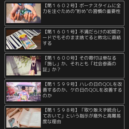
【第１６０２号】ボーナスタイムに全
力を注ぐための”貯め”の習慣の重要性
【第１６０１号】不満だらけの初期カ
ードでもそのまま捨てると敗北に直結
する
【第１６００号】その寄付は単なる
「施し」か、それとも「社会参画の
証」か？
【第１５９９号】ハレの日のQOLを改
善するのか、ケの日のQOLを改善する
のか
【第１５９８号】「取り敢えず統合し
ておいて」という指示が意外と高難易
度な理由