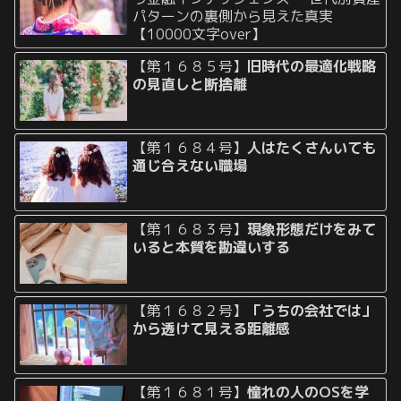
パターンの裏側から見えた真実
【10000文字over】
【第１６８５号】
旧時代の最適化戦略
の見直しと断捨離
【第１６８４号】
人はたくさんいても
通じ合えない職場
【第１６８３号】
現象形態だけをみて
いると本質を勘違いする
【第１６８２号】
「うちの会社では」
から透けて見える距離感
【第１６８１号】
憧れの人のOSを学