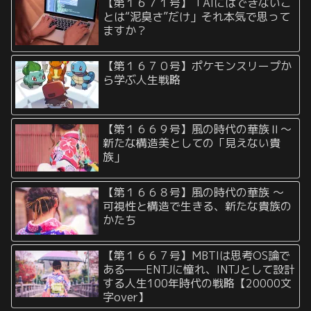
【第１６７１号】「AIにはできないこ
とは“泥臭さ”だけ」それ本気で思って
ますか？
【第１６７０号】ポケモンスリープか
ら学ぶ人生戦略
【第１６６９号】風の時代の華族Ⅱ〜
新たな構造美としての「見えない貴
族」
【第１６６８号】風の時代の華族 〜
可視性と構造で生きる、新たな貴族の
かたち
【第１６６７号】MBTIは思考OS論で
ある——ENTJに憧れ、INTJとして設計
する人生100年時代の戦略【20000文
字over】