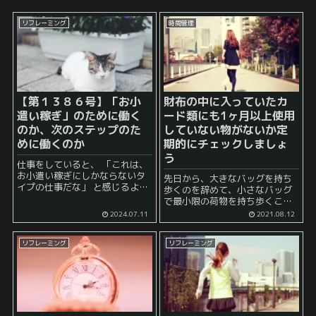
リフレーミング
時間管理
【第１３８６号】「お小
財布の中に入っていたカ
遣い稼ぎ」のために働く
ード類にも1ヶ月以上使用
のか、次のステップのた
していない物がないか定
めに働くのか
期的にチェックしましょ
う
仕事をしていると、 「これは、
お小遣い稼ぎにしかならないタ
先日から、大きなバッグを持ち
イプの仕事だな」 と感じるよう
歩くのを辞めて、小さなバッグ
な仕事に遭遇することがありま
で最小限の荷物を持ち歩くこと
す。 要するに、 一応取り組めば
にしています。 かなり軽やかな
2024.07.11
2021.08.12
報酬はそれなりにもらえるが、
気持ちで日常生活を送ることが
それ以上の物が手に入りそうな
可能になりました。 やはり、大
予感がしな...
リフレーミング
リフレーミング
きなバッグというのは日常的に
使用してしまう...