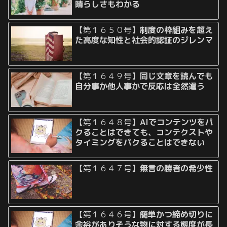
晴らしさもわかる
【第１６５０号】
制度の枠組みを超え
た高度な知性と社会的認証のジレンマ
【第１６４９号】
同じ文章を読んでも
自分事か他人事かで反応は全然違う
【第１６４８号】
AIでコンテンツをパ
クることはできても、コンテクストや
タイミングをパクることはできない
【第１６４７号】
無言の勝者の希少性
【第１６４６号】
簡単かつ締め切りに
余裕がありそうな物に対する態度が長