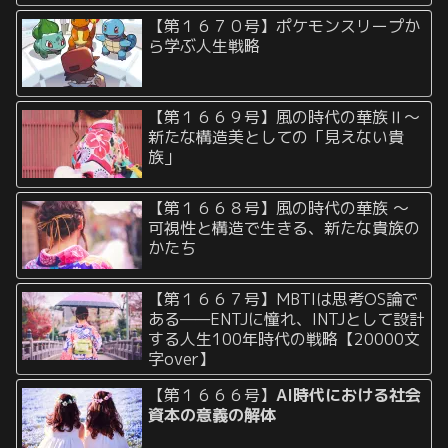
【第１６７０号】ポケモンスリープか
ら学ぶ人生戦略
【第１６６９号】風の時代の華族Ⅱ〜
新たな構造美としての「見えない貴
族」
【第１６６８号】風の時代の華族 〜
可視性と構造で生きる、新たな貴族の
かたち
【第１６６７号】MBTIは思考OS論で
ある——ENTJに憧れ、INTJとして設計
する人生100年時代の戦略【20000文
字over】
【第１６６６号】
AI時代における社会
資本の意義の解体