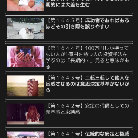
期的には大差を生む
【第１６４５号】
成功者であればある
ほどその引き際を誤りやすい
【第１６４４号】100万円しか持って
ない人が1億円を持つ人の投資手法を
学ぶのは「長期的に」見ると意味があ
る
【第１６４３号】
二転三転して他人を
困惑させるのは意思決定基準がないか
ら
【第１６４２号】安定の代償としての
閉塞感と束縛感
【第１６４１号】
伝統的な安定と権威