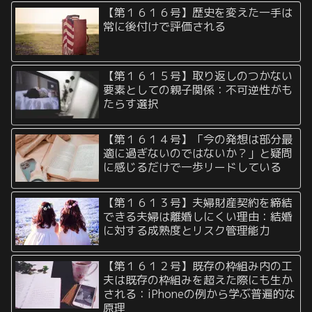
【第１６１６号】歴史を変えた一手は
常に後付けで評価される
【第１６１５号】取り返しのつかない
要素としての親子関係：不可逆性がも
たらす選択
【第１６１４号】「今の発想は部分最
適に過ぎないのではないか？」と疑問
に感じるだけで一歩リードしている
【第１６１３号】夫婦財産契約を締結
できる夫婦は離婚しにくい理由：結婚
に対する成熟度とリスク管理能力
【第１６１２号】既存の枠組み内の工
夫は既存の枠組みを超えた際にも生か
される：iPhoneの例から学ぶ普遍的な
原理