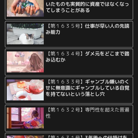
いたものも実質的に資産ではなくなっ
てしまうことがある
【第１６３５号】
仕事が早い人の先読
み能力
【第１６３４号】
ダメ元をどこまで踏
み込むか
【第１６３３号】
ギャンブル嫌いのく
せに無意識にギャンブルしている自覚
を持てないという落とし穴
【第１６３２号】専門性を超えた普遍
性
【第１６３１号】
3年後への仕掛けを