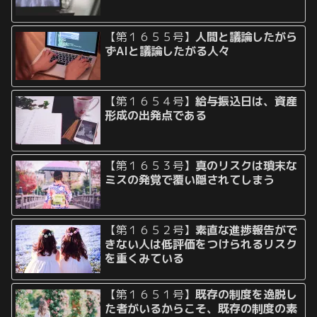
【第１６５５号】
人間と議論したがら
ずAIと議論したがる人々
【第１６５４号】
給与振込日は、資産
形成の出発点である
【第１６５３号】
真のリスクは瑣末な
ミスの発覚で覆い隠されてしまう
【第１６５２号】
素直な進捗報告がで
きない人は低評価をつけられるリスク
を重くみている
【第１６５１号】
既存の制度を逸脱し
た者がいるからこそ、既存の制度の素