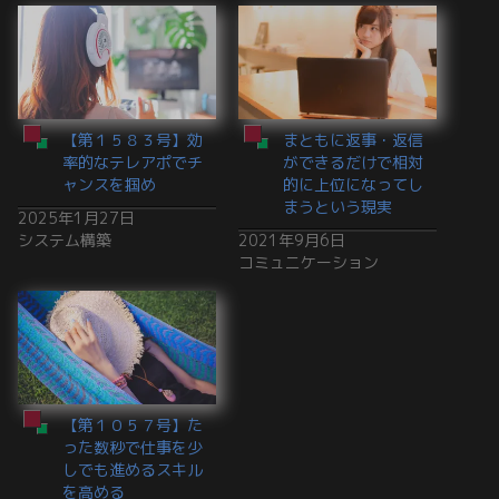
【第１５８３号】効
まともに返事・返信
率的なテレアポでチ
ができるだけで相対
ャンスを掴め
的に上位になってし
まうという現実
2025年1月27日
システム構築
2021年9月6日
コミュニケーション
【第１０５７号】た
った数秒で仕事を少
しでも進めるスキル
を高める