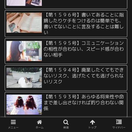
【第１５９６号】書いてあることに指
摘したりケチをつけるのは簡単でも、
書いてないことに言及することは難し
い
【第１５９５号】コミュニケーション
の相性が合わない、スピード感が合わ
ない相手
【第１５９４号】廃業したくてもでき
ないリスク、逃げたくても逃げられな
いリスク
【第１５９３号】あらゆる将来性や命
まで差し出さなければ釣り合わない関
係
【第１５９２号】妙な人と出会うこと
メニュー
ホーム
検索
トップ
サイドバー
のジンクス