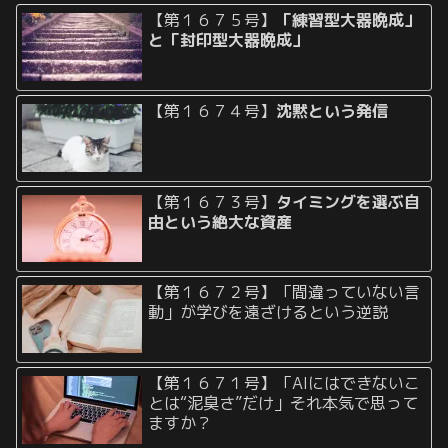
【第１６７５号】
「練習型大器晩成」
と「封印型大器晩成」
【第１６７４号】
沈黙という発信
【第１６７３号】
タイミングを選ぶ自
由という絶大な資産
【第１６７２号】「間違っていない言
動」が学びを遠ざけるという逆説
【第１６７１号】「AIにはできないこ
とは“泥臭さ”だけ」それ本気で思って
ますか？