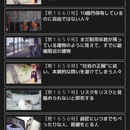
【第１６６０号】
10億円保有している
のに自由ではない人々
【第１６５９号】
まだ耐用年数が残っ
ている建物のように見えて、すでに崩
壊間近の建物
【第１６５８号】
“社会の正解”に従
い、本質的な問いを避けてしまう人々
【第１６５７号】
リスクをリスクと見
極められないと即死する
【第１６５６号】
師匠にいつまでもべ
ったりな人、距離をとる人