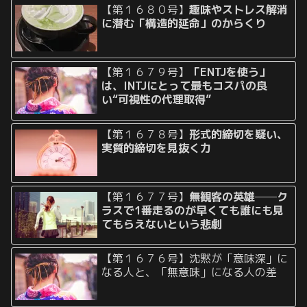
【第１６８０号】
趣味やストレス解消
に潜む「構造的延命」のからくり
【第１６７９号】
「ENTJを使う」
は、INTJにとって最もコスパの良
い“可視性の代理取得”
【第１６７８号】
形式的締切を疑い、
実質的締切を見抜く力
【第１６７７号】
無観客の英雄──ク
ラスで1番走るのが早くても誰にも見
てもらえないという悲劇
【第１６７６号】沈黙が「意味深」に
なる人と、「無意味」になる人の差