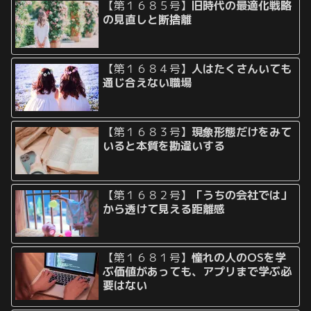
【第１６８５号】
旧時代の最適化戦略
の見直しと断捨離
【第１６８４号】
人はたくさんいても
通じ合えない職場
【第１６８３号】
現象形態だけをみて
いると本質を勘違いする
【第１６８２号】
「うちの会社では」
から透けて見える距離感
【第１６８１号】
憧れの人のOSを学
ぶ価値があっても、アプリまで学ぶ必
要はない