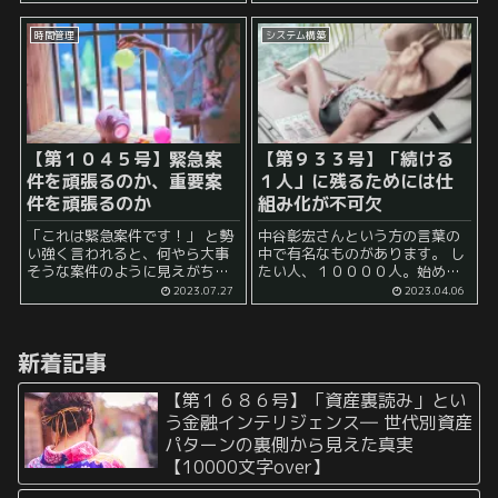
か、とか。。。 その中でも最近
間もかかることを問題視してい
気になっているのが、 個人事業
なかったっけ？ということに気
主としての所得を...
時間管理
システム構築
づく人もいるかもしれません。
確かに...
【第１０４５号】緊急案
【第９３３号】「続ける
件を頑張るのか、重要案
１人」に残るためには仕
件を頑張るのか
組み化が不可欠
「これは緊急案件です！」 と勢
中谷彰宏さんという方の言葉の
い強く言われると、何やら大事
中で有名なものがあります。 し
そうな案件のように見えがちで
たい人、１００００人。始める
す。 そして、あなたが早急に対
人、１００人。続ける人、１
2023.07.27
2023.04.06
応しなければいけない案件のよ
人。 この言葉は、かなり有名な
うに見えると思います。 しか
のではないでしょうか。 そし
し、本当にそうなのでしょう
て、ここからは当然 「すなわ
新着記事
か？ 多くの日常...
ち、続ける人...
【第１６８６号】「資産裏読み」とい
う金融インテリジェンス― 世代別資産
パターンの裏側から見えた真実
【10000文字over】