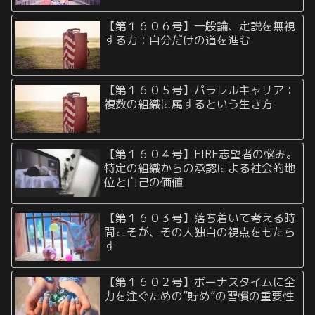
【第１６０６号】一般論、定説を無視
する力：自分だけの道を進む
【第１６０５号】パラレルキャリア：
複数の組織に属するという生き方
【第１６０４号】FIRE志望者の悩み。
特定の組織からの承認による社会的地
位と自己の価値
【第１６０３号】落ち着いて考える時
間こそが、その人独自の視点をもたら
す
【第１６０２号】ボーナスタイムに全
力を注ぐための”貯め”の習慣の重要性