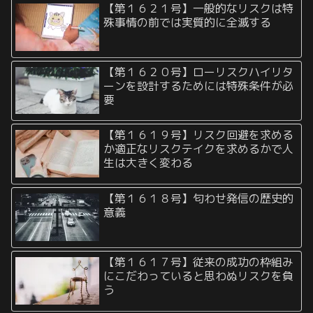
【第１６２１号】一般的なリスクは特
殊事情の前では実質的に全滅する
【第１６２０号】ローリスクハイリタ
ーンを設計するためには特殊条件が必
要
【第１６１９号】リスク回避を求める
か適正なリスクテイクを求めるかで人
生は大きく変わる
【第１６１８号】匂わせ発信の歴史的
意義
【第１６１７号】従来の成功の枠組み
にこだわっていると思わぬリスクを負
う