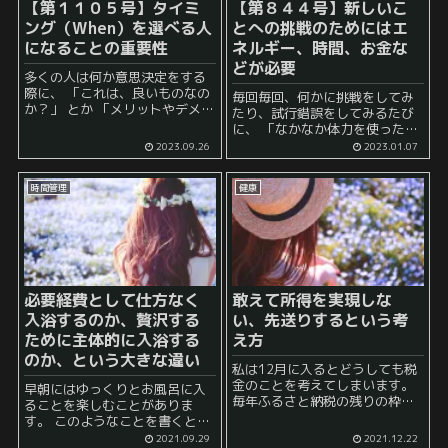
【第１１０５号】タイミ
【第８４４号】新しいこ
ング（When）を選べる人
とへの挑戦のためにはエ
になることの重要性
ネルギー、時間、お金な
どが必要
多くの人は何か意思決定をする
際に、 「これは、良いものなの
毎回毎回、何かに挑戦をしてみ
か？」 とか 「メリットやデメリ
たり、試行錯誤をしてみるたび
ットは？」 といった Whatの要
に、 「なかなか体力を使った
素に注目しがちです。 これは投
な……」 と感じることが多いで
2023.09.26
2023.01.07
資などでも同様でしょう。
す。 やはり、新しいことという
「こ...
物に対する慣れがないことが原
時間管理
健康
因でしょう。 普段の生活よりも
自ずと体力を...
必要経費として仕方なく
敢えて所得を実現しな
入浴するのか、贅沢する
い、先送りするという考
ために主体的に入浴する
え方
のか、という大きな違い
私は12月に入るとどうしても税
金のことを考えてしまいます。
早朝にはゆっくりとお風呂に入
毎年ふるさと納税の残りの枠を
ることを楽しむことがありま
どうしようだとか、医療費控除
す。 このようなことを書くと、
は来年に使う方が良いのだろう
以前、髪の毛を維持するのに1時
2021.09.29
2021.12.22