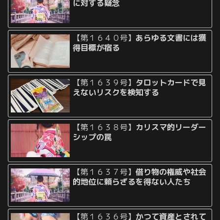
に対する疑念
【第１６４０号】
あらゆる文書には獲
得目標が宿る
【第１６３９号】
タロットカードで見
えないリスクを検知する
【第１６３８号】
カリスマ的リーダー
シップの罠
【第１６３７号】
借り物の権威や社会
的地位に頼らざるを得ない人たち
【第１６３６号】
かつて資産とされて