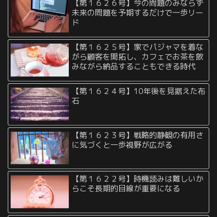
【第１６２６号】今の問題のみならず
未来の問題を予期するだけで一歩リー
ド
【第１６２５号】家でパジャマを着な
がら顧客を開拓し、カフェでお茶を飲
みながら納品することもできる時代
【第１６２４号】10年後を見据えた布
石
【第１６２３号】戦略的静観の有用さ
に気づくと一歩視野が広がる
【第１６２２号】時機読みは難しいか
らこそ長期的目線が重要になる