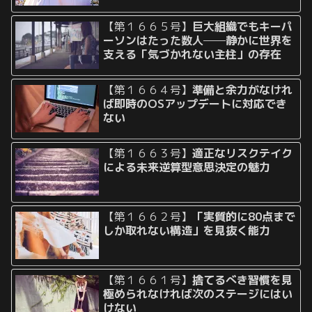
【第１６６５号】
巨大組織でもキーパ
ーソンはたった数人──静かに世界を
支える「気づかれない主柱」の存在
【第１６６４号】
準備と余力がなけれ
ば即時のOSアップデートに対応でき
ない
【第１６６３号】
適正なリスクテイク
による未来逆算型意思決定の魅力
【第１６６２号】
「実質的に80点まで
しか取れない構造」を見抜く能力
【第１６６１号】
捨てるべき習慣を見
極められなければ次のステージにはい
けない