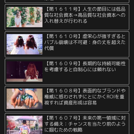
【第１６１１号】人生の節目には低品
質な社会資本→高品質な社会資本への
入れ替えが行われる
【第１６１０号】虚栄心が強すぎると
バブル崩壊は不可避：身の丈を超えた
代償
【第１６０９号】長期的な持続可能性
を考慮すると自制心には頼れない
【第１６０８号】表面的なブランドや
権威に惑わされずにとにかくROIを重
視すれば資産形成は容易
【第１６０７号】未来の第一領域に対
する備え：チャンスを当たり前のよう
に掴むための戦略