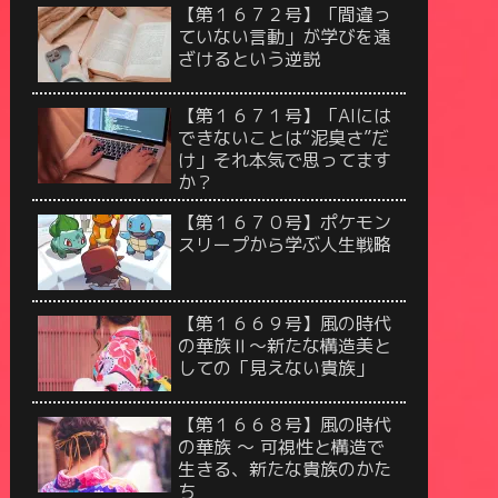
【第１６７２号】「間違っ
ていない言動」が学びを遠
ざけるという逆説
【第１６７１号】「AIには
できないことは“泥臭さ”だ
け」それ本気で思ってます
か？
【第１６７０号】ポケモン
スリープから学ぶ人生戦略
【第１６６９号】風の時代
の華族Ⅱ〜新たな構造美と
しての「見えない貴族」
【第１６６８号】風の時代
の華族 〜 可視性と構造で
生きる、新たな貴族のかた
ち