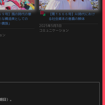
６９号】風の時代の華
【第１６６６号】AI時代におけ
たな構造美としての
る社会資本の意義の解体
い貴族」
2025年5月3日
コミュニケーション
ョン
期目）。