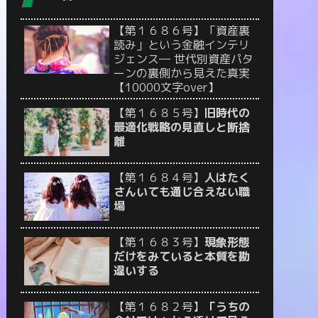
【第１６８６号】「資産裏
読み」という金融インテリ
ジェンス― 世代別資産パタ
ーンの裏側から見えた真実
【10000文字over】
【第１６８５号】
旧時代の
最適化戦略の見直しと断捨
離
【第１６８４号】
人はたく
さんいても通じ合えない職
場
【第１６８３号】
現象形態
だけをみていると本質を勘
違いする
【第１６８２号】
「うちの