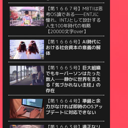
【第１６６７号】MBTIは思
考OS論である——ENTJに
憧れ、INTJとして設計する
人生100年時代の戦略
【20000文字over】
【第１６６６号】
AI時代に
おける社会資本の意義の解
体
【第１６６５号】
巨大組織
でもキーパーソンはたった
数人──静かに世界を支え
る「気づかれない主柱」の
存在
【第１６６４号】
準備と余
力がなければ即時のOSアッ
プデートに対応できない
【第１６６３号】
適正なリ