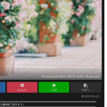
Processed with VSCO with c6 preset
Pocket
LINE
コピー
2025.05.25
事は
約4分
で読めます。