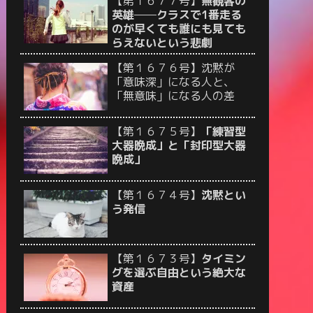
【第１６７７号】
無観客の
英雄──クラスで1番走る
のが早くても誰にも見ても
らえないという悲劇
【第１６７６号】沈黙が
「意味深」になる人と、
「無意味」になる人の差
【第１６７５号】
「練習型
大器晩成」と「封印型大器
晩成」
【第１６７４号】
沈黙とい
う発信
【第１６７３号】
タイミン
グを選ぶ自由という絶大な
資産