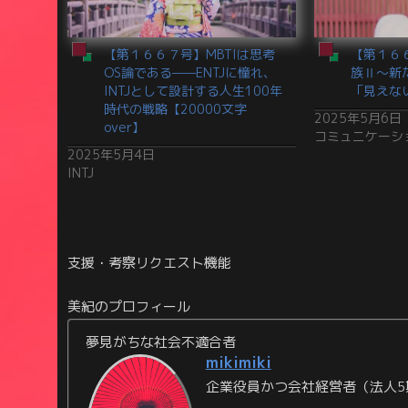
【第１６６７号】MBTIは思考
【第１６
OS論である——ENTJに憧れ、
族Ⅱ〜新
INTJとして設計する人生100年
「見えな
時代の戦略【20000文字
2025年5月6日
over】
コミュニケーシ
2025年5月4日
INTJ
支援・考察リクエスト機能
美紀のプロフィール
夢見がちな社会不適合者
mikimiki
企業役員かつ会社経営者（法人5