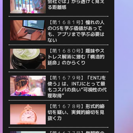
会社では」から透けて見え
る距離感
【第１６８１号】
憧れの人
のOSを学ぶ価値があって
も、アプリまで学ぶ必要は
ない
【第１６８０号】
趣味やス
トレス解消に潜む「構造的
延命」のからくり
【第１６７９号】
「ENTJを
使う」は、INTJにとって最
もコスパの良い“可視性の代
理取得”
【第１６７８号】
形式的締
切を疑い、実質的締切を見
抜く力