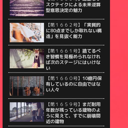
スクテイクによる未来逆算
型意思決定の魅力
【第１６６２号】
「実質的
に80点までしか取れない構
造」を見抜く能力
【第１６６１号】
捨てるべ
き習慣を見極められなけれ
ば次のステージにはいけな
い
【第１６６０号】
10億円保
有しているのに自由ではな
い人々
【第１６５９号】
まだ耐用
年数が残っている建物のよ
うに見えて、すでに崩壊間
近の建物