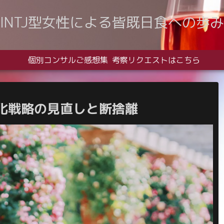
INTJ型女性による皆既日食への歩み
個別コンサルご感想集
考察リクエストはこちら
化戦略の見直しと断捨離