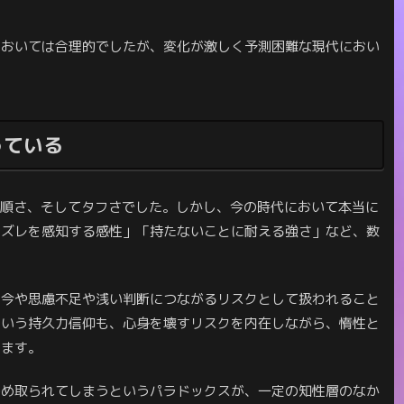
においては合理的でしたが、変化が激しく予測困難な現代におい
。
っている
従順さ、そしてタフさでした。しかし、今の時代において本当に
のズレを感知する感性」「持たないことに耐える強さ」など、数
、今や思慮不足や浅い判断につながるリスクとして扱われること
という持久力信仰も、心身を壊すリスクを内在しながら、惰性と
ります。
絡め取られてしまうというパラドックスが、一定の知性層のなか