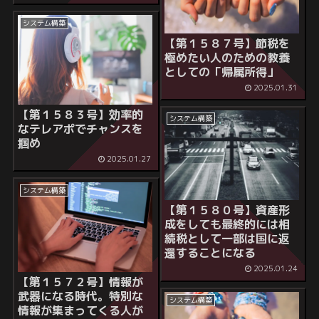
システム構築
【第１５８７号】節税を
極めたい人のための教養
としての「帰属所得」
2025.01.31
【第１５８３号】効率的
システム構築
なテレアポでチャンスを
掴め
2025.01.27
システム構築
【第１５８０号】資産形
成をしても最終的には相
続税として一部は国に返
還することになる
2025.01.24
【第１５７２号】情報が
武器になる時代。特別な
システム構築
情報が集まってくる人が