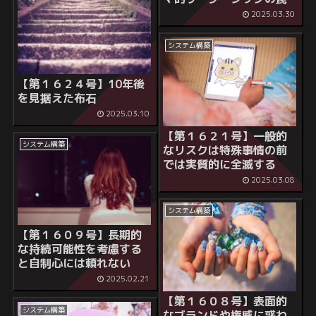
2025.03.30
システム構築
【第１６２４号】10年後
を見据えた布石
2025.03.10
【第１６２１号】一般的
システム構築
なリスクは特殊事情の前
では実質的に全滅する
2025.03.08
システム構築
【第１６０９号】長期的
な持続可能性を考慮する
と自制心には頼れない
2025.02.21
【第１６０８号】表面的
システム構築
なブランドや権威に惑わ