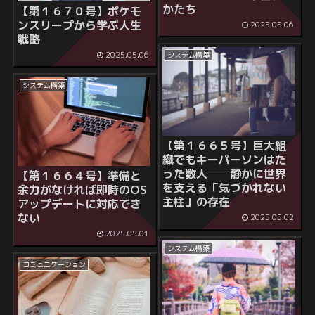
かたち
【第１６７０号】ポケモ
ンスリープから学ぶ人生
2025.05.06
戦略
2025.05.06
システム構築
システム構築
【第１６６５号】
巨大組
織でもキーパーソンはた
った数人──静かに世界
【第１６６４号】
準備と
を支える「気づかれない
余力がなければ即時のOS
主柱」の存在
アップデートに対応でき
ない
2025.05.02
2025.05.01
システム構築
コミュニケーション