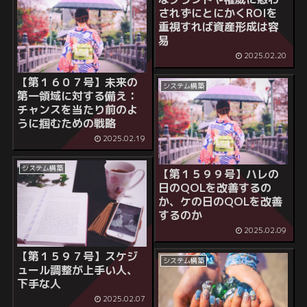
されずにとにかくROIを
重視すれば資産形成は容
易
2025.02.20
【第１６０７号】未来の
システム構築
第一領域に対する備え：
チャンスを当たり前のよ
うに掴むための戦略
2025.02.19
システム構築
【第１５９９号】ハレの
日のQOLを改善するの
か、ケの日のQOLを改善
するのか
2025.02.09
【第１５９７号】スケジ
システム構築
ュール調整が上手い人、
下手な人
2025.02.07