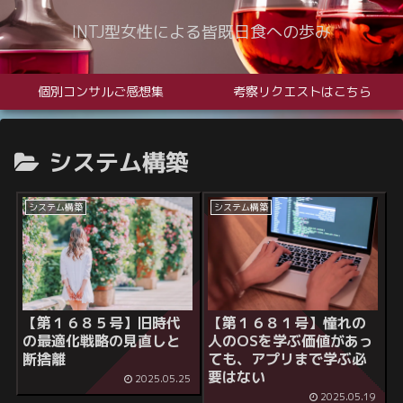
INTJ型女性による皆既日食への歩み
個別コンサルご感想集
考察リクエストはこちら
システム構築
システム構築
システム構築
【第１６８５号】
旧時代
【第１６８１号】
憧れの
の最適化戦略の見直しと
人のOSを学ぶ価値があっ
断捨離
ても、アプリまで学ぶ必
要はない
2025.05.25
2025.05.19