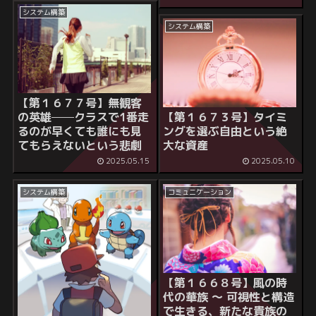
システム構築
システム構築
【第１６７７号】
無観客
の英雄──クラスで1番走
【第１６７３号】
タイミ
るのが早くても誰にも見
ングを選ぶ自由という絶
てもらえないという悲劇
大な資産
2025.05.15
2025.05.10
システム構築
コミュニケーション
【第１６６８号】風の時
代の華族 〜 可視性と構造
で生きる、新たな貴族の