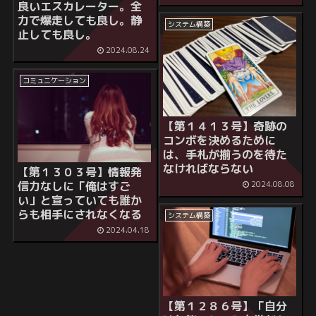
良いエスカレーター。全
力で爆走しても良し。静
システム構築
止しても良し。
2024.08.24
コミュニケーション
【第１４１３号】奇跡の
コンボを決めるために
は、手札が揃うのを待た
なければならない
【第１３０３号】情報発
信力なしに「俺はすご
2024.08.08
い」と宣っていても誰か
らも相手にされなくなる
システム構築
2024.04.18
【第１２８６号】「自分