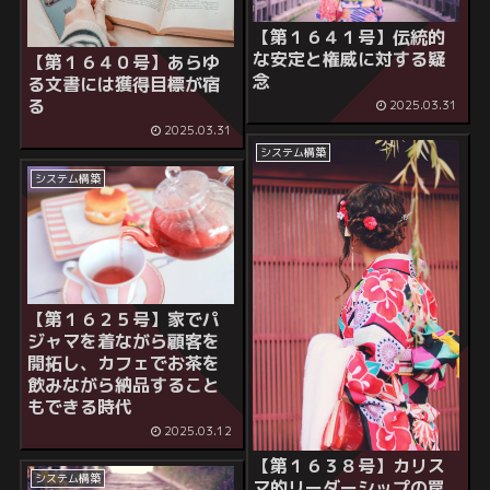
【第１６４１号】
伝統的
な安定と権威に対する疑
【第１６４０号】
あらゆ
念
る文書には獲得目標が宿
る
2025.03.31
2025.03.31
システム構築
システム構築
【第１６２５号】家でパ
ジャマを着ながら顧客を
開拓し、カフェでお茶を
飲みながら納品すること
もできる時代
2025.03.12
【第１６３８号】
カリス
システム構築
マ的リーダーシップの罠