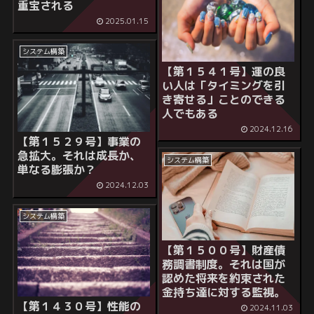
重宝される
2025.01.15
システム構築
【第１５４１号】運の良
い人は「タイミングを引
き寄せる」ことのできる
人でもある
2024.12.16
【第１５２９号】事業の
急拡大。それは成長か、
システム構築
単なる膨張か？
2024.12.03
システム構築
【第１５００号】財産債
務調書制度。それは国が
認めた将来を約束された
金持ち達に対する監視。
【第１４３０号】性能の
2024.11.03