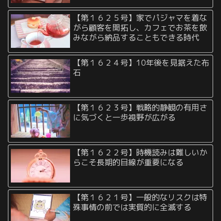
【第１６２５号】家でパジャマを着な
がら顧客を開拓し、カフェでお茶を飲
みながら納品することもできる時代
【第１６２４号】10年後を見据えた布
石
【第１６２３号】戦略的静観の有用さ
に気づくと一歩視野が広がる
【第１６２２号】時機読みは難しいか
らこそ長期的目線が重要になる
【第１６２１号】一般的なリスクは特
殊事情の前では実質的に全滅する