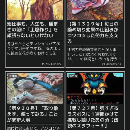
畑仕事も、人生も、種ま
【第１３２９号】毎日の
きの前に「土壌作り」を
締め切り効果の仕組みが
頑張らないといけない
コツコツした努力を支え
る
冬はやたらとテンションが下が
りやすい季節ですね。 春のよう
「努力を継続することが大事」
に綺麗な花が咲くわけでもなけ
ということはよく言われます
れば、 夏のようにすくすく植物
が、 この継続というのを行うの
が育つ様を目の当たりにするこ
がなかなか難しく、多くの人を
2021.01.05
2024.05.14
ともなく、 秋のように、収穫物
悩ませます。 ついつい、調子が
をとることができるわけでもあ
悪い日などにおいては、 「これ
りません。 ...
未分類
未分類
は明日でも大丈夫なのではない
か」 ...
【第９３０号】「取り敢
【第７２７号】強すぎる
えず、使ってみる」こと
ラスボスに１週間かけて
がまず大事
挑戦し続けたあの頃【伝
説のスタフィー３】
現代社会において、パソコンや