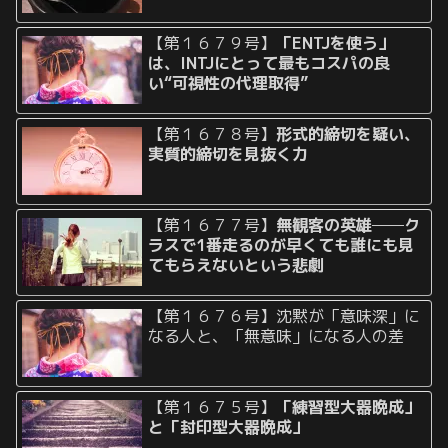
【第１６７９号】
「ENTJを使う」
は、INTJにとって最もコスパの良
い“可視性の代理取得”
【第１６７８号】
形式的締切を疑い、
実質的締切を見抜く力
【第１６７７号】
無観客の英雄──ク
ラスで1番走るのが早くても誰にも見
てもらえないという悲劇
【第１６７６号】沈黙が「意味深」に
なる人と、「無意味」になる人の差
【第１６７５号】
「練習型大器晩成」
と「封印型大器晩成」