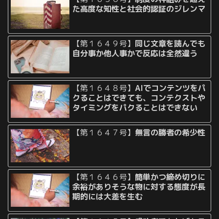
た高度な知性と社会的認証のジレンマ
【第１６４９号】
同じ文章を読んでも
自分事か他人事かで反応は全然違う
【第１６４８号】
AIでコンテンツをパ
クることはできても、コンテクストや
タイミングをパクることはできない
【第１６４７号】
無言の勝者の希少性
【第１６４６号】
簡単かつ締め切りに
余裕がありそうな物に対する態度が長
期的には大差を生む