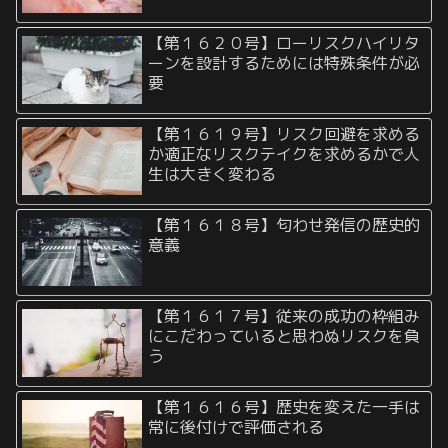
【第１６２０号】ローリスクハイリタ
ーンを設計するためには特殊条件が必
要
【第１６１９号】リスク回避を求める
か適正なリスクテイクを求めるかで人
生は大きく変わる
【第１６１８号】匂わせ発信の歴史的
意義
【第１６１７号】従来の成功の枠組み
にこだわっていると思わぬリスクを負
う
【第１６１６号】歴史を変えた一手は
常に後付けで評価される