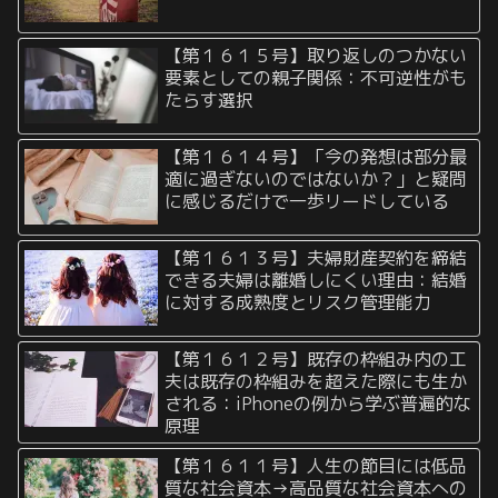
【第１６１５号】取り返しのつかない
要素としての親子関係：不可逆性がも
たらす選択
【第１６１４号】「今の発想は部分最
適に過ぎないのではないか？」と疑問
に感じるだけで一歩リードしている
【第１６１３号】夫婦財産契約を締結
できる夫婦は離婚しにくい理由：結婚
に対する成熟度とリスク管理能力
【第１６１２号】既存の枠組み内の工
夫は既存の枠組みを超えた際にも生か
される：iPhoneの例から学ぶ普遍的な
原理
【第１６１１号】人生の節目には低品
質な社会資本→高品質な社会資本への