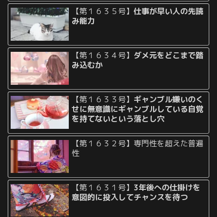
【第１６３５号】
仕事が早い人の先読
み能力
【第１６３４号】
ダメ元をどこまで踏
み込むか
【第１６３３号】
ギャンブル嫌いのく
せに無意識にギャンブルしている自覚
を持てないという落とし穴
【第１６３２号】専門性を超えた普遍
性
【第１６３１号】
3年後への仕掛けを
意図的に投入してチャンスを待つ