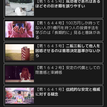
【第１６４５号】
成功者であればある
ほどその引き際を誤りやすい
【第１６４４号】100万円しか持って
ない人が1億円を持つ人の投資手法を
学ぶのは「長期的に」見ると意味があ
る
【第１６４３号】
二転三転して他人を
困惑させるのは意思決定基準がないか
ら
【第１６４２号】安定の代償としての
閉塞感と束縛感
【第１６４１号】
伝統的な安定と権威
に対する疑念