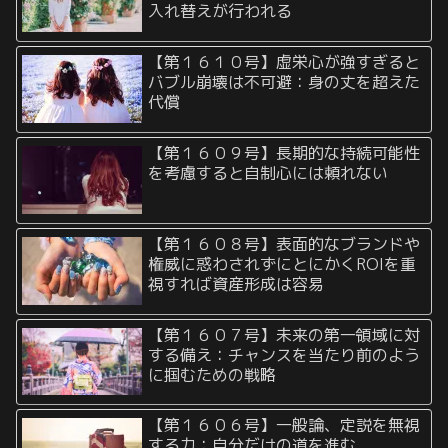
入れ替えが行われる
【第１６１０号】虚栄心が強すぎると
バブル崩壊は不可避：身の丈を超えた
代償
【第１６０９号】長期的な持続可能性
を考慮すると自制心には頼れない
【第１６０８号】表面的なブランドや
権威に惑わされずにとにかくROIを重
視すれば資産形成は容易
【第１６０７号】未来の第一領域に対
する備え：チャンスを当たり前のよう
に掴むための戦略
【第１６０６号】一般論、定説を無視
する力：自分だけの道を進む