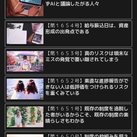
ずAIと議論したがる人々
【第１６５４号】
給与振込日は、資産
形成の出発点である
【第１６５３号】
真のリスクは瑣末な
ミスの発覚で覆い隠されてしまう
【第１６５２号】
素直な進捗報告がで
きない人は低評価をつけられるリスク
を重くみている
【第１６５１号】
既存の制度を逸脱し
た者がいるからこそ、既存の制度の素
晴らしさもわかる
【第１６５０号】
制度の枠組みを超え