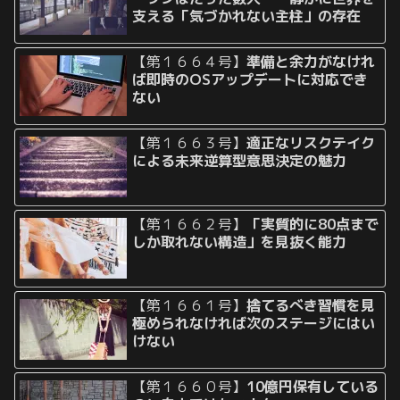
支える「気づかれない主柱」の存在
【第１６６４号】
準備と余力がなけれ
ば即時のOSアップデートに対応でき
ない
【第１６６３号】
適正なリスクテイク
による未来逆算型意思決定の魅力
【第１６６２号】
「実質的に80点まで
しか取れない構造」を見抜く能力
【第１６６１号】
捨てるべき習慣を見
極められなければ次のステージにはい
けない
【第１６６０号】
10億円保有している