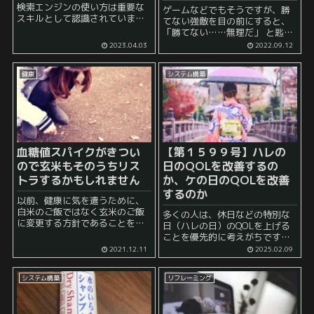
検索エンジンの使い方は重要な
ゲームなどでもそうですが、勝
スキルとして認識されていま
てない強敵を目の前にすると、
す。しかし、AIの出現により、
「勝てない……無理だ」 と匙を
これらの基本的なスキルだけで
投げる人と、 「勝てるまで頑張
2023.04.03
2022.09.12
はなく、AIの使い方も求められ
ろう」 と考えて何度も挑戦し続
るようになりました。AIを使い
ける人とで２パターンに分かれ
こなすためには、基礎知識を身
健康
システム構築
るようです。 私自身小さい頃
につけるこ...
は、...
血糖値スパイクがきつい
【第１５９９号】ハレの
ので玄米もそのうちリス
日のQOLを改善するの
トラするかもしれません
か、ケの日のQOLを改善
するのか
以前、健康に気を遣うために、
白米のご飯ではなく玄米のご飯
多くの人は、休日などの特別な
に変更する方針であることを書
日（ハレの日）のQOLを上げる
きました。 このような決断をし
ことを優先的に考えがちです。
たのは今から1年以上も前のこと
旅行やカフェ巡りなど、非日常
2021.12.11
2025.02.09
ですが、あれから白米は完全に
的な体験を通して充実感を得よ
リストラしています。 そして、
うとするのは自然な欲求でしょ
玄米ご飯の口...
システム構築
リフレーミング
う。 しかし、人生全体で考える
と、ハレの日は週に2日程...