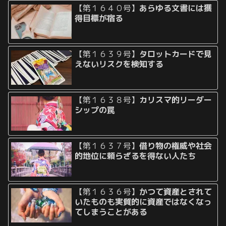
【第１６４０号】
あらゆる文書には獲
得目標が宿る
【第１６３９号】
タロットカードで見
えないリスクを検知する
【第１６３８号】
カリスマ的リーダー
シップの罠
【第１６３７号】
借り物の権威や社会
的地位に頼らざるを得ない人たち
【第１６３６号】
かつて資産とされて
いたものも実質的に資産ではなくなっ
てしまうことがある