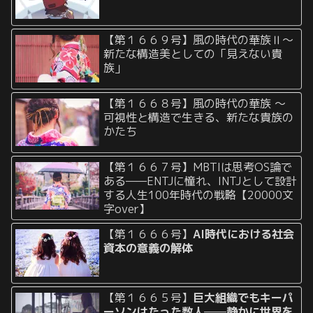
【第１６６９号】風の時代の華族Ⅱ〜
新たな構造美としての「見えない貴
族」
【第１６６８号】風の時代の華族 〜
可視性と構造で生きる、新たな貴族の
かたち
【第１６６７号】MBTIは思考OS論で
ある——ENTJに憧れ、INTJとして設計
する人生100年時代の戦略【20000文
字over】
【第１６６６号】
AI時代における社会
資本の意義の解体
【第１６６５号】
巨大組織でもキーパ
ーソンはたった数人──静かに世界を