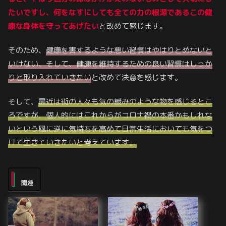
たいですし、何をなすにしても全ての力の根源であるこの健
康な身体を守ってあげたい
と改めて感じます。
そのため、
健康を害するような悪い習慣はやはりとめないと
いけない、そして、健康を維持するための良い習慣はしっか
りと取り入れていきたい
と改めて決意を感じます。
そして、
最近は街の人々も気の緩みのような物を感じるとこ
ろですが、個人的にはこれからがコロナ禍の本番かもしれな
いという風に逆に気持ちを高めて日常生活においても気をつ
けて生きていきたいと考えています。
関連