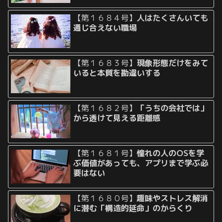
【第１６８４号】
人はたくさんいても
通じ合えない職場
【第１６８３号】
現象形態だけをみて
いると本質を勘違いする
【第１６８２号】
「うちの会社では」
から透けて見える距離感
【第１６８１号】
憧れの人のOSを学
ぶ価値があっても、アプリまで学ぶ必
要はない
【第１６８０号】
趣味やストレス解消
に潜む「構造的延命」のからくり