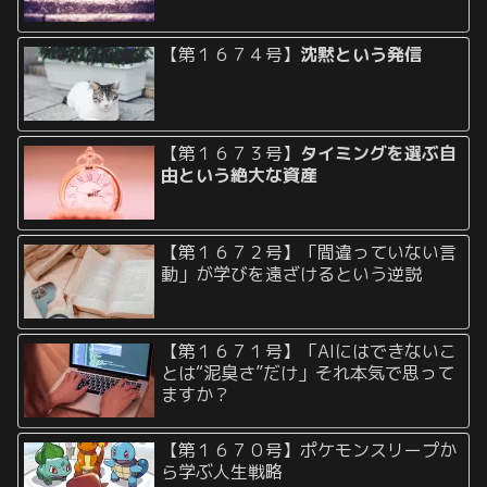
【第１６７４号】
沈黙という発信
【第１６７３号】
タイミングを選ぶ自
由という絶大な資産
【第１６７２号】「間違っていない言
動」が学びを遠ざけるという逆説
【第１６７１号】「AIにはできないこ
とは“泥臭さ”だけ」それ本気で思って
ますか？
【第１６７０号】ポケモンスリープか
ら学ぶ人生戦略