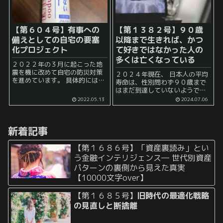
【第６０４号】有事への
【第１３８２号】９０歳
備えとしての自宅の要塞
以降まで生きれば、かつ
化プロジェクト
て好きではなかった人の
多くは亡くなっている
２０２２年の３月に起こった地
震を機に改めて自宅の防災対策
２０２４年現在、 日本人の平均
を進めています。 具体的には、
寿命は、性別問わず９０歳まで
①不要な家具家電を処分 ②防災
はまだ到達していないようで
用品を整える といった取り組み
す。 最近は、人生１００年時代
2022.05.13
2024.07.06
が主です。 ほとんどの人は、防
と言われるようになったので、
災といえば、 ②防災用品...
今後どうなるのか気になります
ね。 ところで、 そして、９０歳
新着記事
以上...
【第１６８６号】「資産裏読み」とい
う金融インテリジェンス― 世代別資産
パターンの裏側から見えた真実
【10000文字over】
【第１６８５号】
旧時代の最適化戦略
の見直しと断捨離