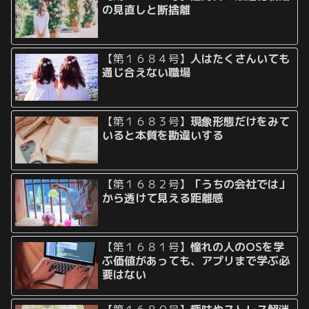
の見直しと断捨離
【第１６８４号】
人はたくさんいても
通じ合えない職場
【第１６８３号】
現象形態だけをみて
いると本質を勘違いする
【第１６８２号】
「うちの会社では」
から透けて見える距離感
【第１６８１号】
憧れの人のOSを学
ぶ価値があっても、アプリまで学ぶ必
要はない