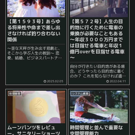
【第１５９３号】あらゆ
【第５７２号】人生の目
る将来性や命まで差し出
的地に行くために電車の
さなければ釣り合わない
乗換が必要なこともある
関係
～年収３０００万円まで
は目指せる電車と年収１
～歪な天秤が生み出す悲劇と、
億円overを目指せる電車
そこから学ぶ人生の教訓～ 恋
～
愛、結婚、ビジネスパートナー
シップ… 人生における様々な関
自分が行きたい目的地がある場
係性において、双方が対等な立
合、どうやったら目的地に着く
場であれば、理想的と言えるで
のか？ これを知らなければ適切
しょう。 しかし、現実には、ど
な方法で目的地に着くことはで
ちらか一方の「格」が著しく...
2025.02.05
2022.04.11
きません。 昔、携帯電話等がま
だ普及していなかった時代に
時間管理
システム構築
は、その人が初めて行く目的地
に適切に到着するためには事前...
ムーンパンツをレビュ
時間管理と並んで重要な
ー。サニタリーショーツ
空間管理能力