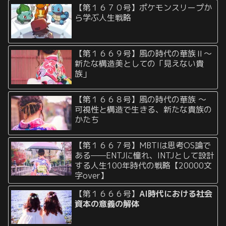
【第１６７０号】ポケモンスリープか
ら学ぶ人生戦略
【第１６６９号】風の時代の華族Ⅱ〜
新たな構造美としての「見えない貴
族」
【第１６６８号】風の時代の華族 〜
可視性と構造で生きる、新たな貴族の
かたち
【第１６６７号】MBTIは思考OS論で
ある——ENTJに憧れ、INTJとして設計
する人生100年時代の戦略【20000文
字over】
【第１６６６号】
AI時代における社会
資本の意義の解体