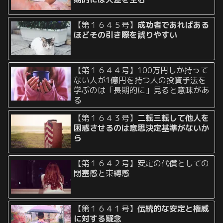
【第１６４５号】
成功者であればある
ほどその引き際を誤りやすい
【第１６４４号】100万円しか持って
ない人が1億円を持つ人の投資手法を
学ぶのは「長期的に」見ると意味があ
る
【第１６４３号】
二転三転して他人を
困惑させるのは意思決定基準がないか
ら
【第１６４２号】安定の代償としての
閉塞感と束縛感
【第１６４１号】
伝統的な安定と権威
に対する疑念