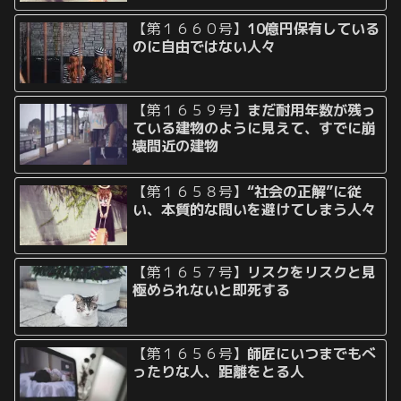
【第１６６０号】
10億円保有している
のに自由ではない人々
【第１６５９号】
まだ耐用年数が残っ
ている建物のように見えて、すでに崩
壊間近の建物
【第１６５８号】
“社会の正解”に従
い、本質的な問いを避けてしまう人々
【第１６５７号】
リスクをリスクと見
極められないと即死する
【第１６５６号】
師匠にいつまでもべ
ったりな人、距離をとる人