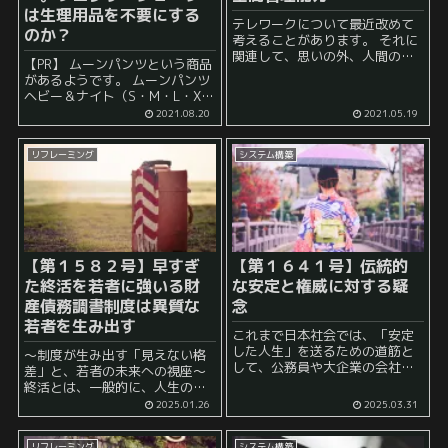
は生理用品を不要にする
テレワークについて最近改めて
のか？
考えることがあります。 それに
関連して、思いの外、人間の活
【PR】 ムーンパンツという商品
動において時間のみならず空間
があるようです。 ムーンパンツ
も重要だと考えています。 例え
ヘビー＆ナイト（S・M・L・XL
ば、私は習慣について重視する
サイズ）MOON PANTS ※返
2021.08.20
2021.05.19
ことが多いのですが、習慣に関
品・交換不可商品※ サニタリー
連した本を読むと、人間の行...
ショーツ 尿漏れパンツ ナプキン
リフレーミング
システム構築
がいらないパン...
【第１５８２号】早すぎ
【第１６４１号】
伝統的
た終活を若者に強いる財
な安定と権威に対する疑
産債務調書制度は異質な
念
若者を生み出す
これまで日本社会では、「安定
した人生」を送るための道筋と
～制度が生み出す「見えない格
して、公務員や大企業の会社員
差」と、若者の未来への視座～
になることが理想とされてきま
終活とは、一般的に、人生の終
した。「公務員になれば一生安
焉に向けて、身辺整理や財産整
2025.01.26
2025.03.31
泰」「大企業に就職すれば社会
理などを行う活動を指します。
的地位が得られる」と、多くの
多くの人にとって、終活は老後
人々が信じて疑わず、そのため
リフレーミング
システム構築