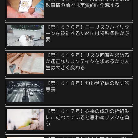
殊事情の前では実質的に全滅する
【第１６２０号】ローリスクハイリタ
ーンを設計するためには特殊条件が必
要
【第１６１９号】リスク回避を求める
か適正なリスクテイクを求めるかで人
生は大きく変わる
【第１６１８号】匂わせ発信の歴史的
意義
【第１６１７号】従来の成功の枠組み
にこだわっていると思わぬリスクを負
う