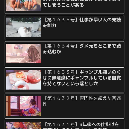
てしまうことがある
【第１６３５号】
仕事が早い人の先読
み能力
【第１６３４号】
ダメ元をどこまで踏
み込むか
【第１６３３号】
ギャンブル嫌いのく
せに無意識にギャンブルしている自覚
を持てないという落とし穴
【第１６３２号】専門性を超えた普遍
性
【第１６３１号】
3年後への仕掛けを