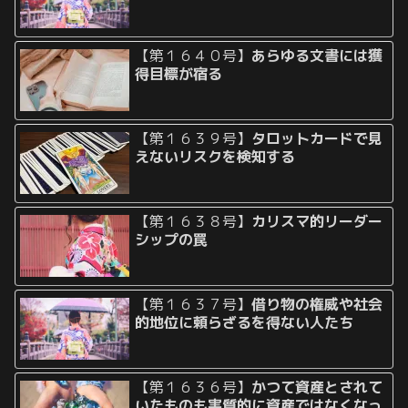
【第１６４０号】
あらゆる文書には獲
得目標が宿る
【第１６３９号】
タロットカードで見
えないリスクを検知する
【第１６３８号】
カリスマ的リーダー
シップの罠
【第１６３７号】
借り物の権威や社会
的地位に頼らざるを得ない人たち
【第１６３６号】
かつて資産とされて
いたものも実質的に資産ではなくなっ