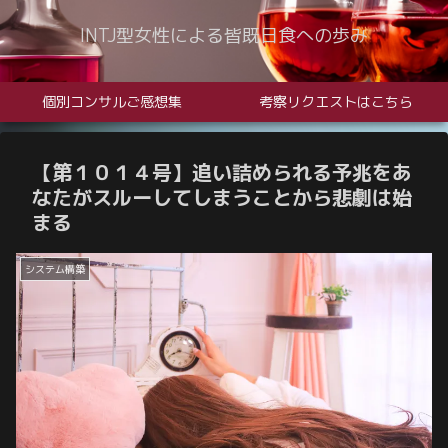
INTJ型女性による皆既日食への歩み
個別コンサルご感想集
考察リクエストはこちら
【第１０１４号】追い詰められる予兆をあ
なたがスルーしてしまうことから悲劇は始
まる
システム構築