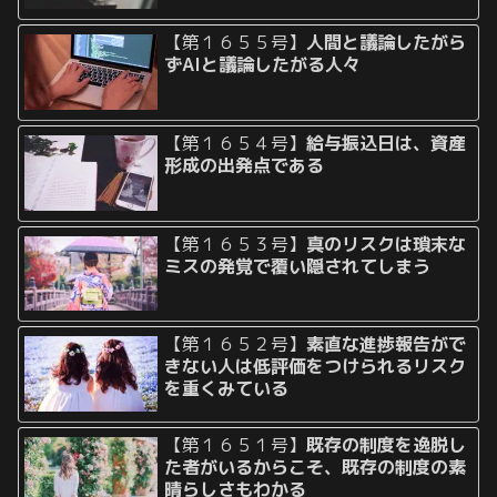
【第１６５５号】
人間と議論したがら
ずAIと議論したがる人々
【第１６５４号】
給与振込日は、資産
形成の出発点である
【第１６５３号】
真のリスクは瑣末な
ミスの発覚で覆い隠されてしまう
【第１６５２号】
素直な進捗報告がで
きない人は低評価をつけられるリスク
を重くみている
【第１６５１号】
既存の制度を逸脱し
た者がいるからこそ、既存の制度の素
晴らしさもわかる