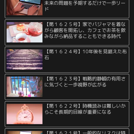
未来の問題を予期するだけで一歩リー
ド
【第１６２５号】家でパジャマを着な
がら顧客を開拓し、カフェでお茶を飲
みながら納品することもできる時代
【第１６２４号】10年後を見据えた布
石
【第１６２３号】戦略的静観の有用さ
に気づくと一歩視野が広がる
【第１６２２号】時機読みは難しいか
らこそ長期的目線が重要になる
【第１６２１号】一般的なリスクは特