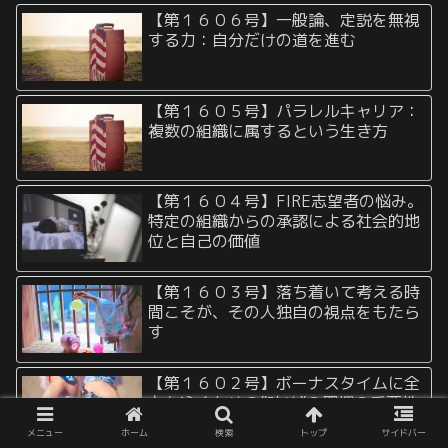
【第１６０６号】一般論、定説を無視
する力：自分だけの道を進む
【第１６０５号】パラレルキャリア：
複数の組織に属するという生き方
【第１６０４号】FIRE志望者の悩み。
特定の組織からの承認による社会的地
位と自己の価値
【第１６０３号】落ち着いて考える時
間こそが、その人独自の視点をもたら
す
【第１６０２号】ボーナスタイムに全
力を注ぐための”貯め”の習慣の重要性
メニュー
ホーム
検索
トップ
サイドバー