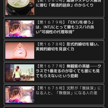
【第１６８０号】
趣味やストレス解消
に潜む「構造的延命」のからくり
【第１６７９号】
「ENTJを使う」
は、INTJにとって最もコスパの良
い“可視性の代理取得”
【第１６７８号】
形式的締切を疑い、
実質的締切を見抜く力
【第１６７７号】
無観客の英雄──ク
ラスで1番走るのが早くても誰にも見
てもらえないという悲劇
【第１６７６号】沈黙が「意味深」に
なる人と、「無意味」になる人の差