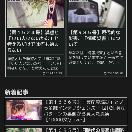
に意識するものであり、若いう
に受験...
ちから積極的に取り組むもの...
【第１５２４号】漠然と
【第９８５号】現代的な
「いい人いないかな」と
災害、「情報災害」につ
考えるだけでは何も始ま
いて
らない
あなたは「情報災害」という言
葉を知っていますか？ 一般的に
漠然とした願望と受け身な行動
災害というと、 地震、 雷、 火
「いい人いないかな」 「いい仕
事、 といった物理的な災害を思
事ないかな」 と考えたことは一
い浮かべますよね。 一般的な災
度ならず何度でもあるでしょ
2024.11.28
2023.05.28
害は、自然災害（地震、洪水、
う。 しかし、このように、漠然
台風など）や人災（火災、...
と考えるだけでは、なかなか理
想の相手や仕事に出会うことは
新着記事
できません。...
【第１６８６号】「資産裏読み」とい
う金融インテリジェンス― 世代別資産
パターンの裏側から見えた真実
【10000文字over】
【第１６８５号】
旧時代の最適化戦略