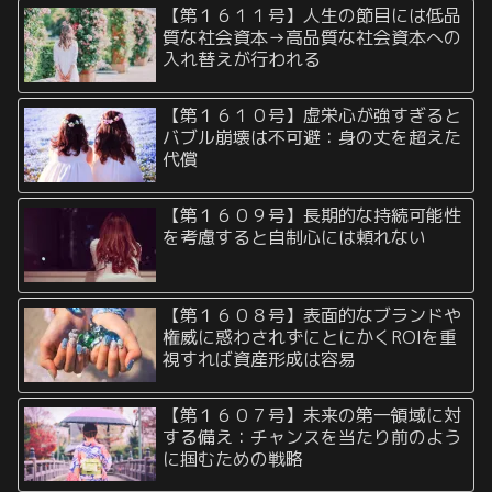
【第１６１１号】人生の節目には低品
質な社会資本→高品質な社会資本への
入れ替えが行われる
【第１６１０号】虚栄心が強すぎると
バブル崩壊は不可避：身の丈を超えた
代償
【第１６０９号】長期的な持続可能性
を考慮すると自制心には頼れない
【第１６０８号】表面的なブランドや
権威に惑わされずにとにかくROIを重
視すれば資産形成は容易
【第１６０７号】未来の第一領域に対
する備え：チャンスを当たり前のよう
に掴むための戦略