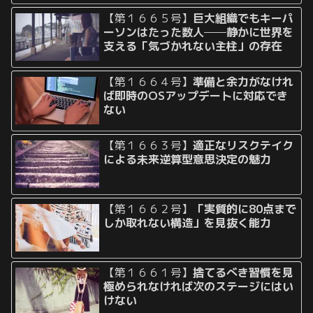
【第１６６５号】
巨大組織でもキーパ
ーソンはたった数人──静かに世界を
支える「気づかれない主柱」の存在
【第１６６４号】
準備と余力がなけれ
ば即時のOSアップデートに対応でき
ない
【第１６６３号】
適正なリスクテイク
による未来逆算型意思決定の魅力
【第１６６２号】
「実質的に80点まで
しか取れない構造」を見抜く能力
【第１６６１号】
捨てるべき習慣を見
極められなければ次のステージにはい
けない