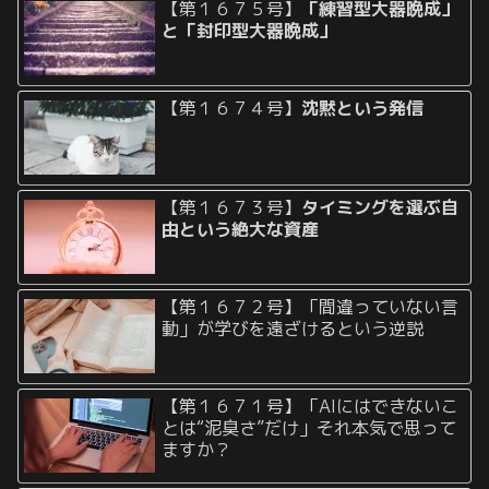
【第１６７５号】
「練習型大器晩成」
と「封印型大器晩成」
【第１６７４号】
沈黙という発信
【第１６７３号】
タイミングを選ぶ自
由という絶大な資産
【第１６７２号】「間違っていない言
動」が学びを遠ざけるという逆説
【第１６７１号】「AIにはできないこ
とは“泥臭さ”だけ」それ本気で思って
ますか？