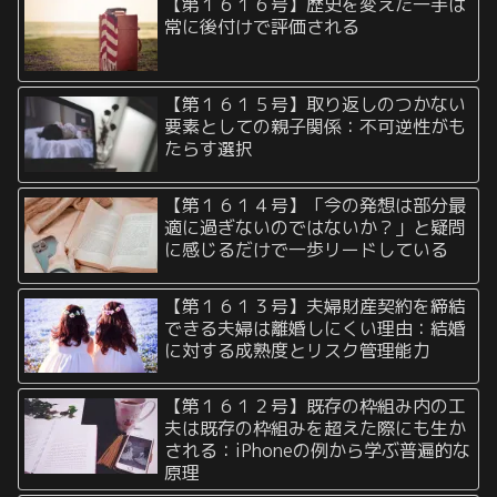
【第１６１６号】歴史を変えた一手は
常に後付けで評価される
【第１６１５号】取り返しのつかない
要素としての親子関係：不可逆性がも
たらす選択
【第１６１４号】「今の発想は部分最
適に過ぎないのではないか？」と疑問
に感じるだけで一歩リードしている
【第１６１３号】夫婦財産契約を締結
できる夫婦は離婚しにくい理由：結婚
に対する成熟度とリスク管理能力
【第１６１２号】既存の枠組み内の工
夫は既存の枠組みを超えた際にも生か
される：iPhoneの例から学ぶ普遍的な
原理