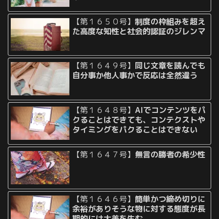
【第１６５０号】
制度の枠組みを超え
た高度な知性と社会的認証のジレンマ
【第１６４９号】
同じ文章を読んでも
自分事か他人事かで反応は全然違う
【第１６４８号】
AIでコンテンツをパ
クることはできても、コンテクストや
タイミングをパクることはできない
【第１６４７号】
無言の勝者の希少性
【第１６４６号】
簡単かつ締め切りに
余裕がありそうな物に対する態度が長
期的には大差を生む