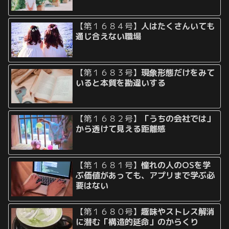
【第１６８４号】
人はたくさんいても
通じ合えない職場
【第１６８３号】
現象形態だけをみて
いると本質を勘違いする
【第１６８２号】
「うちの会社では」
から透けて見える距離感
【第１６８１号】
憧れの人のOSを学
ぶ価値があっても、アプリまで学ぶ必
要はない
【第１６８０号】
趣味やストレス解消
に潜む「構造的延命」のからくり