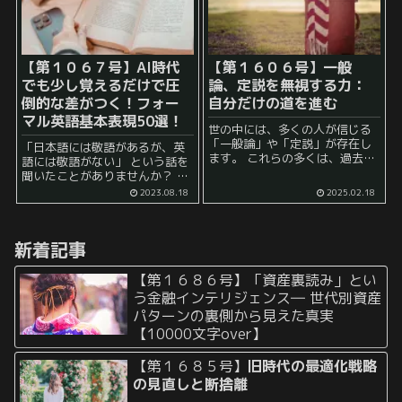
【第１０６７号】AI時代
【第１６０６号】一般
でも少し覚えるだけで圧
論、定説を無視する力：
倒的な差がつく！フォー
自分だけの道を進む
マル英語基本表現50選！
世の中には、多くの人が信じる
「一般論」や「定説」が存在し
「日本語には敬語があるが、英
ます。 これらの多くは、過去の
語には敬語がない」 という話を
経験や知識に基づいており、合
聞いたことがありませんか？ 確
理的な理由があるため、多くの
かに、尊敬語、謙譲語、丁寧
2023.08.18
2025.02.18
人がその正しさを疑いません。
語、といった専用の単語はなさ
実際に、結果的にこれが正しい
そう、と考えている方もいるか
場合もあることでしょう。 ...
もしれません。 しかし、 「英語
新着記事
には敬語がな...
【第１６８６号】「資産裏読み」とい
う金融インテリジェンス― 世代別資産
パターンの裏側から見えた真実
【10000文字over】
【第１６８５号】
旧時代の最適化戦略
の見直しと断捨離