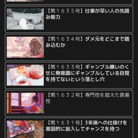
【第１６３５号】
仕事が早い人の先読
み能力
【第１６３４号】
ダメ元をどこまで踏
み込むか
【第１６３３号】
ギャンブル嫌いのく
せに無意識にギャンブルしている自覚
を持てないという落とし穴
【第１６３２号】専門性を超えた普遍
性
【第１６３１号】
3年後への仕掛けを
意図的に投入してチャンスを待つ