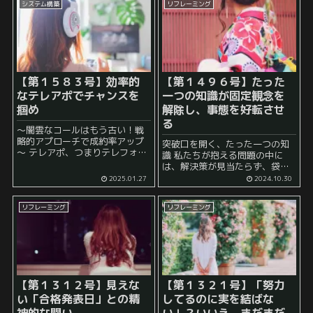
システム構築
リフレーミング
【第１５８３号】効率的
【第１４９６号】たった
なテレアポでチャンスを
一つの知識が固定観念を
掴め
解除し、事態を好転させ
る
～闇雲なコールはもう古い！戦
略的アプローチで成約率アップ
突破口を開く、たった一つの知
～ テレアポ、つまりテレフォン
識 私たちが抱える問題の中に
アポイントメントは、依然とし
は、解決策が見当たらず、袋小
て有効な営業手法の一つです。
路に迷い込んでしまったように
2025.01.27
2024.10.30
しかし、電話帳の上から順にや
感じるものがあります。 「これ
みくもに電話をかけるような、
って無理なのでは？」 などと思
いわゆる「ローラー作戦」は...
リフレーミング
リフレーミング
うこともあるでしょう。 そんな
時に、たった...
【第１３１２号】見えな
【第１３２１号】「努力
い「合格発表日」との精
してるのに実を結ばな