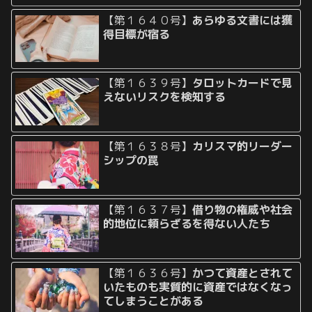
【第１６４０号】
あらゆる文書には獲
得目標が宿る
【第１６３９号】
タロットカードで見
えないリスクを検知する
【第１６３８号】
カリスマ的リーダー
シップの罠
【第１６３７号】
借り物の権威や社会
的地位に頼らざるを得ない人たち
【第１６３６号】
かつて資産とされて
いたものも実質的に資産ではなくなっ
てしまうことがある