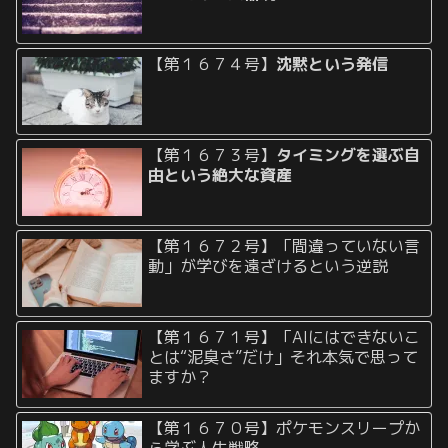
【第１６７４号】
沈黙という発信
【第１６７３号】
タイミングを選ぶ自
由という絶大な資産
【第１６７２号】「間違っていない言
動」が学びを遠ざけるという逆説
【第１６７１号】「AIにはできないこ
とは“泥臭さ”だけ」それ本気で思って
ますか？
【第１６７０号】ポケモンスリープか
ら学ぶ人生戦略