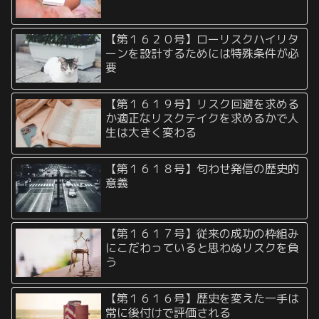
【第１６２０号】ローリスクハイリタ
ーンを設計するためには特殊条件が必
要
【第１６１９号】リスク回避を求める
か適正なリスクテイクを求めるかで人
生は大きく変わる
【第１６１８号】匂わせ発信の歴史的
意義
【第１６１７号】従来の成功の枠組み
にこだわっていると思わぬリスクを負
う
【第１６１６号】歴史を変えた一手は
常に後付けで評価される