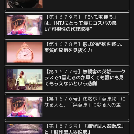
【第１６７９号】
「ENTJを使う」
は、INTJにとって最もコスパの良
い“可視性の代理取得”
【第１６７８号】
形式的締切を疑い、
実質的締切を見抜く力
【第１６７７号】
無観客の英雄──ク
ラスで1番走るのが早くても誰にも見
てもらえないという悲劇
【第１６７６号】沈黙が「意味深」に
なる人と、「無意味」になる人の差
【第１６７５号】
「練習型大器晩成」
と「封印型大器晩成」