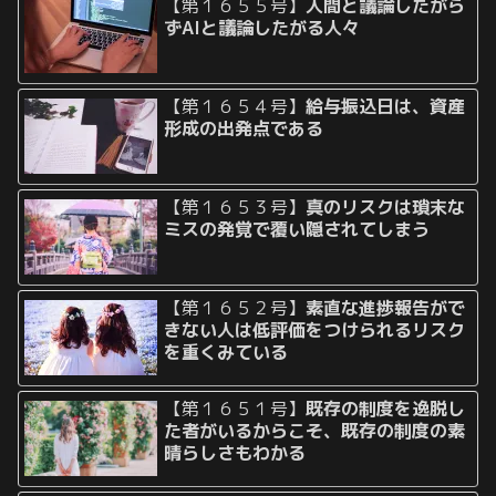
【第１６５５号】
人間と議論したがら
ずAIと議論したがる人々
【第１６５４号】
給与振込日は、資産
形成の出発点である
【第１６５３号】
真のリスクは瑣末な
ミスの発覚で覆い隠されてしまう
【第１６５２号】
素直な進捗報告がで
きない人は低評価をつけられるリスク
を重くみている
【第１６５１号】
既存の制度を逸脱し
た者がいるからこそ、既存の制度の素
晴らしさもわかる