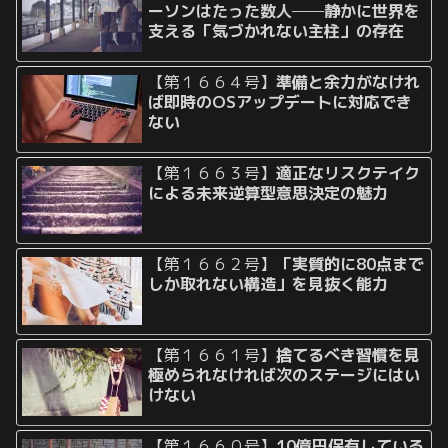
ーソンはたった数人──静かに世界を
支える「気づかれない主柱」の存在
【第１６６４号】
準備と余力がなけれ
ば即時のOSアップデートに対応でき
ない
【第１６６３号】
適正なリスクテイク
による未来逆算型意思決定の魅力
【第１６６２号】
「実質的に80点まで
しか取れない構造」を見抜く能力
【第１６６１号】
捨てるべき習慣を見
極められなければ次のステージにはい
けない
【第１６６０号】
10億円保有している