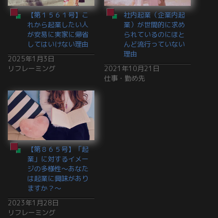
【第１５６１号】こ
社内起業（企業内起
れから起業したい人
業）が世間的に求め
が安易に実家に帰省
られているのにほと
してはいけない理由
んど流行っていない
理由
2025年1月3日
リフレーミング
2021年10月21日
仕事・勤め先
【第８６５号】「起
業」に対するイメー
ジの多様性～あなた
は起業に興味があり
ますか？～
2023年1月28日
リフレーミング