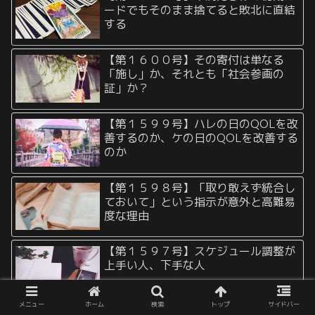
ードでもそのまま捨てると敗北に直結
する
【第１６００号】その寄付は単なる
「施し」か、それとも「社会参画の
証」か？
【第１５９９号】ハレの日のQOLを改
善するのか、ケの日のQOLを改善する
のか
【第１５９８号】「取り敢えず統合し
ておいて」という指示が意外と高難易
度な理由
【第１５９７号】スケジュール調整が
上手い人、下手な人
メニュー
ホーム
検索
トップ
サイドバー