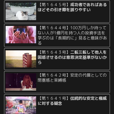
【第１６４５号】
成功者であればある
ほどその引き際を誤りやすい
【第１６４４号】100万円しか持って
ない人が1億円を持つ人の投資手法を
学ぶのは「長期的に」見ると意味があ
る
【第１６４３号】
二転三転して他人を
困惑させるのは意思決定基準がないか
ら
【第１６４２号】安定の代償としての
閉塞感と束縛感
【第１６４１号】
伝統的な安定と権威
に対する疑念