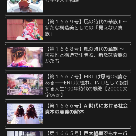
【第１６６９号】風の時代の華族Ⅱ〜
新たな構造美としての「見えない貴
族」
【第１６６８号】風の時代の華族 〜
可視性と構造で生きる、新たな貴族の
かたち
【第１６６７号】MBTIは思考OS論で
ある——ENTJに憧れ、INTJとして設計
する人生100年時代の戦略【20000文
字over】
【第１６６６号】
AI時代における社会
資本の意義の解体
【第１６６５号】
巨大組織でもキーパ