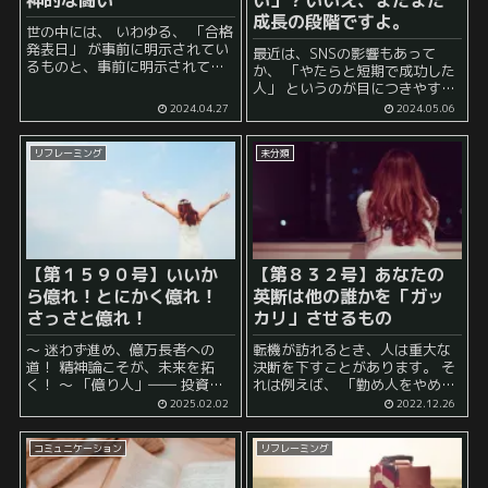
神的な闘い
い」？いいえ、まだまだ
成長の段階ですよ。
世の中には、 いわゆる、 「合格
発表日」 が事前に明示されてい
最近は、SNSの影響もあって
るものと、事前に明示されてい
か、 「やたらと短期で成功した
ないものとに分かれていると考
人」 というのが目につきやすく
えられるでしょう。 例えば、受
なっています。 見たくなくとも
2024.04.27
2024.05.06
験などは、いつが受験日なのか
SNS等を見ていると、それは視
もわかりますし、いつが合格発
界に入ってしまうため、 それを
表日なのか...
リフレーミング
未分類
見て、 「純粋に羨ましい」 ...
【第１５９０号】いいか
【第８３２号】あなたの
ら億れ！とにかく億れ！
英断は他の誰かを「ガッ
さっさと億れ！
カリ」させるもの
～ 迷わず進め、億万長者への
転機が訪れるとき、人は重大な
道！ 精神論こそが、未来を拓
決断を下すことがあります。 そ
く！ ～ 「億り人」―― 投資や
れは例えば、 「勤め人をやめて
資産形成で1億円以上の資産を築
起業しよう！」 というものかも
2025.02.02
2022.12.26
いた人々を指す、この言葉。 現
しれませんし、 「今の職業はや
代社会において、経済的自由を
めて医学部を受け直そう！」 と
コミュニケーション
リフレーミング
象徴する一つのステータスとな
いうものかもしれませんし、 ...
っています（但しインフ...