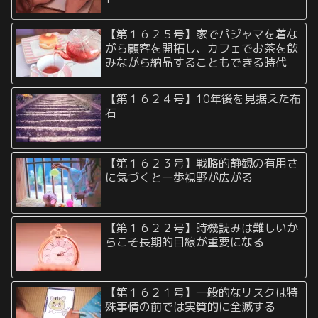
【第１６２５号】家でパジャマを着な
がら顧客を開拓し、カフェでお茶を飲
みながら納品することもできる時代
【第１６２４号】10年後を見据えた布
石
【第１６２３号】戦略的静観の有用さ
に気づくと一歩視野が広がる
【第１６２２号】時機読みは難しいか
らこそ長期的目線が重要になる
【第１６２１号】一般的なリスクは特
殊事情の前では実質的に全滅する