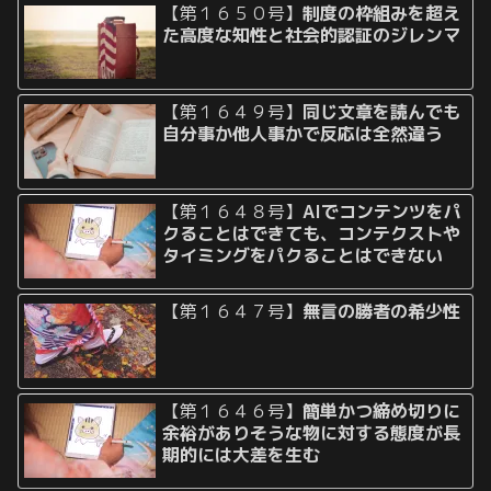
【第１６５０号】
制度の枠組みを超え
た高度な知性と社会的認証のジレンマ
【第１６４９号】
同じ文章を読んでも
自分事か他人事かで反応は全然違う
【第１６４８号】
AIでコンテンツをパ
クることはできても、コンテクストや
タイミングをパクることはできない
【第１６４７号】
無言の勝者の希少性
【第１６４６号】
簡単かつ締め切りに
余裕がありそうな物に対する態度が長
期的には大差を生む