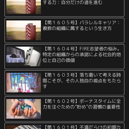
する力：自分だけの道を進む
【第１６０５号】パラレルキャリア：
複数の組織に属するという生き方
【第１６０４号】FIRE志望者の悩み。
特定の組織からの承認による社会的地
位と自己の価値
【第１６０３号】落ち着いて考える時
間こそが、その人独自の視点をもたら
す
【第１６０２号】ボーナスタイムに全
力を注ぐための”貯め”の習慣の重要性
【第１６０１号】不満だらけの初期カ