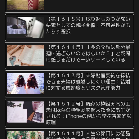
【第１６１５号】取り返しのつかない
要素としての親子関係：不可逆性がも
たらす選択
【第１６１４号】「今の発想は部分最
適に過ぎないのではないか？」と疑問
に感じるだけで一歩リードしている
【第１６１３号】夫婦財産契約を締結
できる夫婦は離婚しにくい理由：結婚
に対する成熟度とリスク管理能力
【第１６１２号】既存の枠組み内の工
夫は既存の枠組みを超えた際にも生か
される：iPhoneの例から学ぶ普遍的な
原理
【第１６１１号】人生の節目には低品