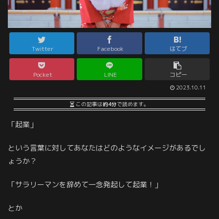
Twitter
Facebook
はてブ
Pocket
LINE
コピー
2023.10.11
この記事は
約4分
で読めます。
「起業」
という言葉に対してあなたはどのようなイメージがあるでし
ょうか？
「サラリーマンを辞めて一念発起して起業！」
とか