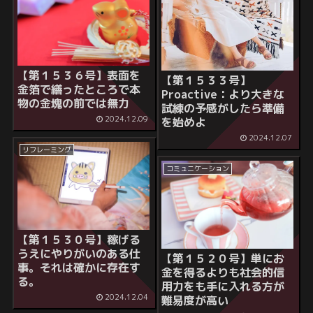
【第１５３６号】表面を
【第１５３３号】
金箔で繕ったところで本
Proactive：より大きな
物の金塊の前では無力
試練の予感がしたら準備
2024.12.09
を始めよ
2024.12.07
リフレーミング
コミュニケーション
【第１５３０号】稼げる
うえにやりがいのある仕
【第１５２０号】単にお
事。それは確かに存在す
金を得るよりも社会的信
る。
用力をも手に入れる方が
2024.12.04
難易度が高い