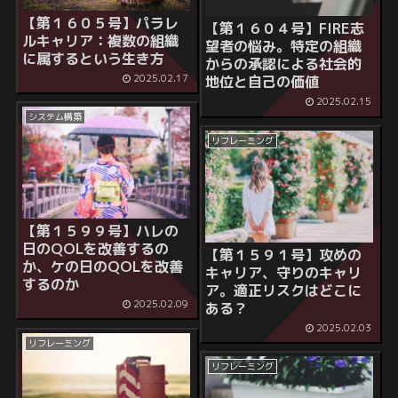
【第１６０５号】パラレ
【第１６０４号】FIRE志
ルキャリア：複数の組織
望者の悩み。特定の組織
に属するという生き方
からの承認による社会的
2025.02.17
地位と自己の価値
2025.02.15
システム構築
リフレーミング
【第１５９９号】ハレの
日のQOLを改善するの
【第１５９１号】攻めの
か、ケの日のQOLを改善
キャリア、守りのキャリ
するのか
ア。適正リスクはどこに
2025.02.09
ある？
2025.02.03
リフレーミング
リフレーミング