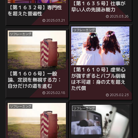
【第１６３５号】
仕事が
【第１６３２号】専門性
早い人の先読み能力
を超えた普遍性
2025.03.26
2025.03.21
リフレーミング
リフレーミング
【第１６１０号】虚栄心
【第１６０６号】一般
が強すぎるとバブル崩壊
論、定説を無視する力：
は不可避：身の丈を超え
自分だけの道を進む
た代償
2025.02.18
2025.02.23
リフレーミング
リフレーミング