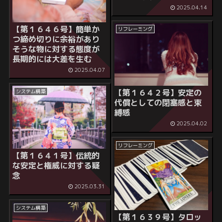
2025.04.14
【第１６４６号】
簡単か
リフレーミング
つ締め切りに余裕があり
そうな物に対する態度が
長期的には大差を生む
2025.04.07
【第１６４２号】安定の
システム構築
代償としての閉塞感と束
縛感
2025.04.02
リフレーミング
【第１６４１号】
伝統的
な安定と権威に対する疑
念
2025.03.31
システム構築
【第１６３９号】
タロッ