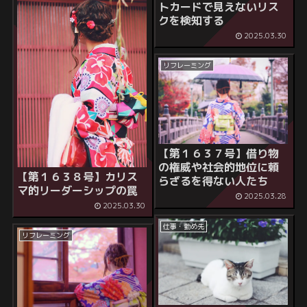
トカードで見えないリス
クを検知する
2025.03.30
リフレーミング
【第１６３７号】
借り物
の権威や社会的地位に頼
【第１６３８号】
カリス
らざるを得ない人たち
マ的リーダーシップの罠
2025.03.28
2025.03.30
仕事・勤め先
リフレーミング