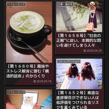
リフレーミング
仕事・勤め先
【第１６５８号】
“社会の
正解”に従い、本質的な問
いを避けてしまう人々
2025.04.23
コミュニケーション
【第１６８０号】
趣味や
ストレス解消に潜む「構
造的延命」のからくり
2025.05.18
【第１６５２号】
素直な
リフレーミング
進捗報告ができない人は
低評価をつけられるリス
クを重くみている