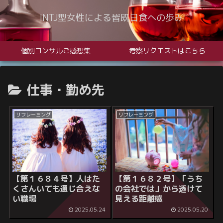
INTJ型女性による皆既日食への歩み
個別コンサルご感想集
考察リクエストはこちら
仕事・勤め先
リフレーミング
リフレーミング
【第１６８４号】
人はた
【第１６８２号】
「うち
くさんいても通じ合えな
の会社では」から透けて
い職場
見える距離感
2025.05.24
2025.05.20