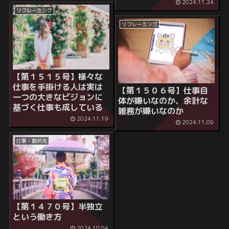
2024.11.24
リフレーミング
リフレーミング
【第１５１５号】様々な
仕事を手掛ける人は実は
【第１５０６号】仕事自
一つの大きなビジョンに
体が嫌いなのか、余計な
基づく仕事も成している
雑務が嫌いなのか
2024.11.19
2024.11.09
仕事・勤め先
【第１４７０号】半独立
という働き方
2024.10.04