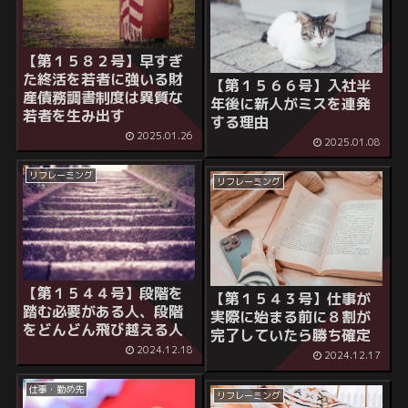
【第１５８２号】早すぎ
た終活を若者に強いる財
【第１５６６号】入社半
産債務調書制度は異質な
年後に新人がミスを連発
若者を生み出す
する理由
2025.01.26
2025.01.08
リフレーミング
リフレーミング
【第１５４４号】段階を
【第１５４３号】仕事が
踏む必要がある人、段階
実際に始まる前に８割が
をどんどん飛び越える人
完了していたら勝ち確定
2024.12.18
2024.12.17
仕事・勤め先
リフレーミング