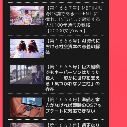
【第１６６７号】MBTIは思
考OS論である——ENTJに
憧れ、INTJとして設計する
人生100年時代の戦略
【20000文字over】
【第１６６６号】
AI時代に
おける社会資本の意義の解
体
【第１６６５号】
巨大組織
でもキーパーソンはたった
数人──静かに世界を支え
る「気づかれない主柱」の
存在
【第１６６４号】
準備と余
力がなければ即時のOSアッ
プデートに対応できない
【第１６６３号】
適正なリ