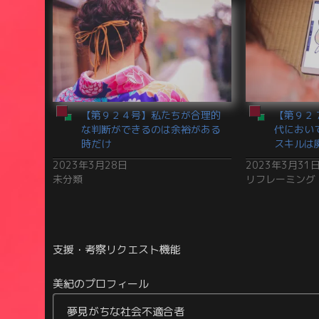
【第９２４号】私たちが合理的
【第９２
な判断ができるのは余裕がある
代におい
時だけ
スキルは
2023年3月28日
2023年3月31
未分類
リフレーミング
支援・考察リクエスト機能
美紀のプロフィール
夢見がちな社会不適合者