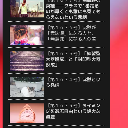
【第１６７７号】
無観客の
英雄──クラスで1番走る
のが早くても誰にも見ても
らえないという悲劇
【第１６７６号】沈黙が
「意味深」になる人と、
「無意味」になる人の差
【第１６７５号】
「練習型
大器晩成」と「封印型大器
晩成」
【第１６７４号】
沈黙とい
う発信
【第１６７３号】
タイミン
グを選ぶ自由という絶大な
資産