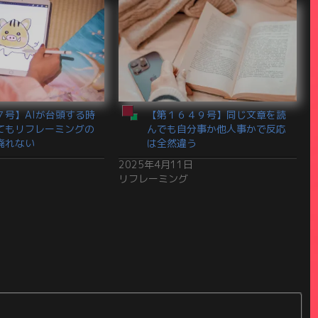
７号】AIが台頭する時
【第１６４９号】同じ文章を読
てもリフレーミングの
んでも自分事か他人事かで反応
廃れない
は全然違う
日
2025年4月11日
リフレーミング