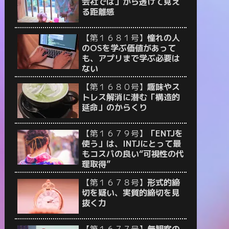
会社では」から透けて見え
る距離感
【第１６８１号】
憧れの人
のOSを学ぶ価値があって
も、アプリまで学ぶ必要は
ない
【第１６８０号】
趣味やス
トレス解消に潜む「構造的
延命」のからくり
【第１６７９号】
「ENTJを
使う」は、INTJにとって最
もコスパの良い“可視性の代
理取得”
【第１６７８号】
形式的締
切を疑い、実質的締切を見
抜く力