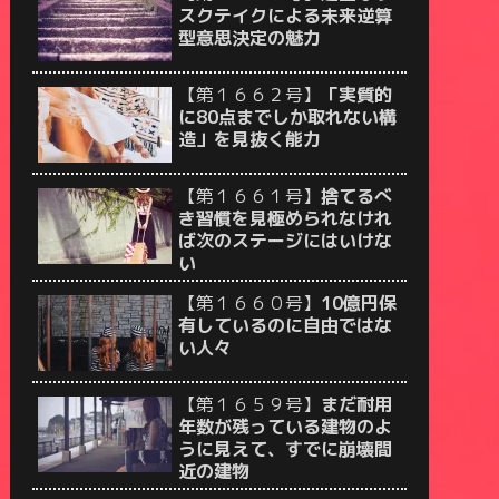
スクテイクによる未来逆算
型意思決定の魅力
【第１６６２号】
「実質的
に80点までしか取れない構
造」を見抜く能力
【第１６６１号】
捨てるべ
き習慣を見極められなけれ
ば次のステージにはいけな
い
【第１６６０号】
10億円保
有しているのに自由ではな
い人々
【第１６５９号】
まだ耐用
年数が残っている建物のよ
うに見えて、すでに崩壊間
近の建物