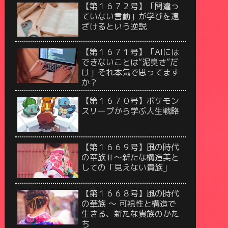
【第１６７２号】「間違っ
ていない言動」が学びを遠
ざけるという逆説
【第１６７１号】「AIには
できないことは“泥臭さ”だ
け」それ本気で思ってます
か？
【第１６７０号】ポケモン
スリープから学ぶ人生戦略
【第１６６９号】風の時代
の華族Ⅱ〜新たな構造美と
しての「見えない貴族」
【第１６６８号】風の時代
の華族 〜 可視性と構造で
生きる、新たな貴族のかた
ち