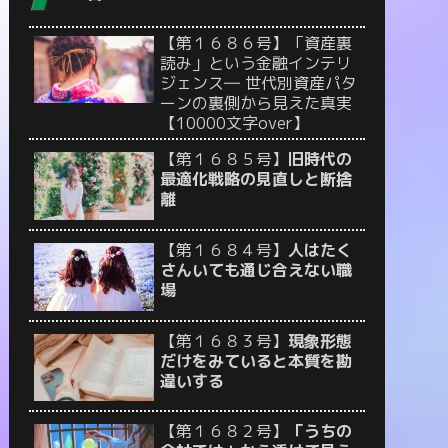
【第１６８６号】「資産裏
読み」という金融インテリ
ジェンス― 世代別資産パタ
ーンの裏側から見えた真実
【10000文字over】
【第１６８５号】
旧時代の
最適化戦略の見直しと断捨
離
【第１６８４号】
人はたく
さんいても通じ合えない職
場
【第１６８３号】
現象形態
だけをみていると本質を勘
違いする
【第１６８２号】
「うちの