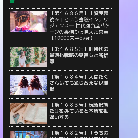
【第１６８６号】「資産裏
読み」という金融インテリ
ジェンス― 世代別資産パタ
ーンの裏側から見えた真実
【10000文字over】
【第１６８５号】
旧時代の
最適化戦略の見直しと断捨
離
【第１６８４号】
人はたく
さんいても通じ合えない職
場
【第１６８３号】
現象形態
だけをみていると本質を勘
違いする
【第１６８２号】
「うちの