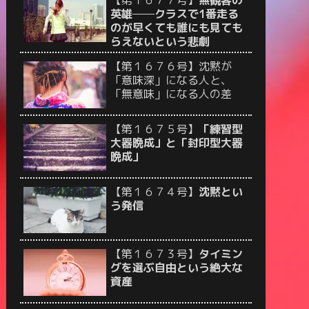
英雄──クラスで1番走る
のが早くても誰にも見ても
らえないという悲劇
【第１６７６号】沈黙が
「意味深」になる人と、
「無意味」になる人の差
【第１６７５号】
「練習型
大器晩成」と「封印型大器
晩成」
【第１６７４号】
沈黙とい
う発信
【第１６７３号】
タイミン
グを選ぶ自由という絶大な
資産