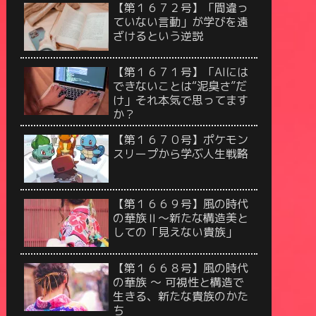
【第１６７２号】「間違っ
ていない言動」が学びを遠
ざけるという逆説
【第１６７１号】「AIには
できないことは“泥臭さ”だ
け」それ本気で思ってます
か？
【第１６７０号】ポケモン
スリープから学ぶ人生戦略
【第１６６９号】風の時代
の華族Ⅱ〜新たな構造美と
しての「見えない貴族」
【第１６６８号】風の時代
の華族 〜 可視性と構造で
生きる、新たな貴族のかた
ち