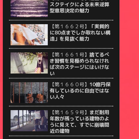
スクテイクによる未来逆算
型意思決定の魅力
【第１６６２号】
「実質的
に80点までしか取れない構
造」を見抜く能力
【第１６６１号】
捨てるべ
き習慣を見極められなけれ
ば次のステージにはいけな
い
【第１６６０号】
10億円保
有しているのに自由ではな
い人々
【第１６５９号】
まだ耐用
年数が残っている建物のよ
うに見えて、すでに崩壊間
近の建物