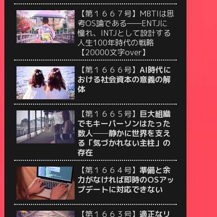
【第１６６７号】MBTIは思
考OS論である——ENTJに
憧れ、INTJとして設計する
人生100年時代の戦略
【20000文字over】
【第１６６６号】
AI時代に
おける社会資本の意義の解
体
【第１６６５号】
巨大組織
でもキーパーソンはたった
数人──静かに世界を支え
る「気づかれない主柱」の
存在
【第１６６４号】
準備と余
力がなければ即時のOSアッ
プデートに対応できない
【第１６６３号】
適正なリ