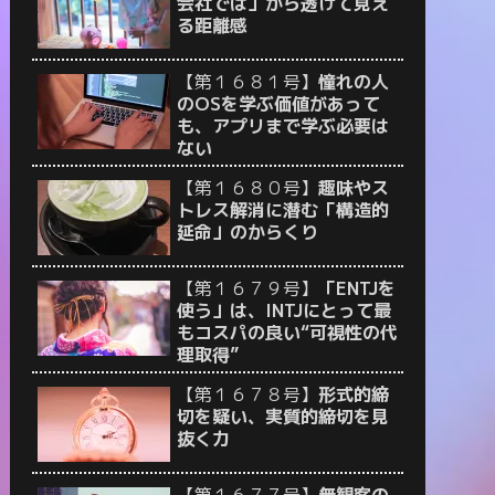
会社では」から透けて見え
る距離感
【第１６８１号】
憧れの人
のOSを学ぶ価値があって
も、アプリまで学ぶ必要は
ない
【第１６８０号】
趣味やス
トレス解消に潜む「構造的
延命」のからくり
【第１６７９号】
「ENTJを
使う」は、INTJにとって最
もコスパの良い“可視性の代
理取得”
【第１６７８号】
形式的締
切を疑い、実質的締切を見
抜く力
【第１６７７号】
無観客の