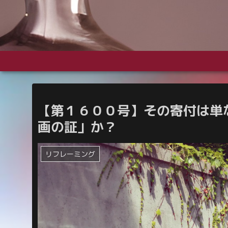
【第１６００号】その寄付は単
画の証」か？
リフレーミング