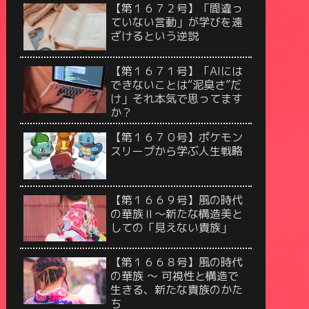
【第１６７２号】「間違っ
ていない言動」が学びを遠
ざけるという逆説
【第１６７１号】「AIには
できないことは“泥臭さ”だ
け」それ本気で思ってます
か？
【第１６７０号】ポケモン
スリープから学ぶ人生戦略
【第１６６９号】風の時代
の華族Ⅱ〜新たな構造美と
しての「見えない貴族」
【第１６６８号】風の時代
の華族 〜 可視性と構造で
生きる、新たな貴族のかた
ち