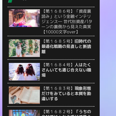
【第１６８６号】「資産裏
読み」という金融インテリ
ジェンス― 世代別資産パタ
ーンの裏側から見えた真実
【10000文字over】
【第１６８５号】
旧時代の
最適化戦略の見直しと断捨
離
【第１６８４号】
人はたく
さんいても通じ合えない職
場
【第１６８３号】
現象形態
だけをみていると本質を勘
違いする
【第１６８２号】
「うちの