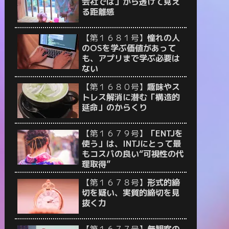
会社では」から透けて見え
る距離感
【第１６８１号】
憧れの人
のOSを学ぶ価値があって
も、アプリまで学ぶ必要は
ない
【第１６８０号】
趣味やス
トレス解消に潜む「構造的
延命」のからくり
【第１６７９号】
「ENTJを
使う」は、INTJにとって最
もコスパの良い“可視性の代
理取得”
【第１６７８号】
形式的締
切を疑い、実質的締切を見
抜く力