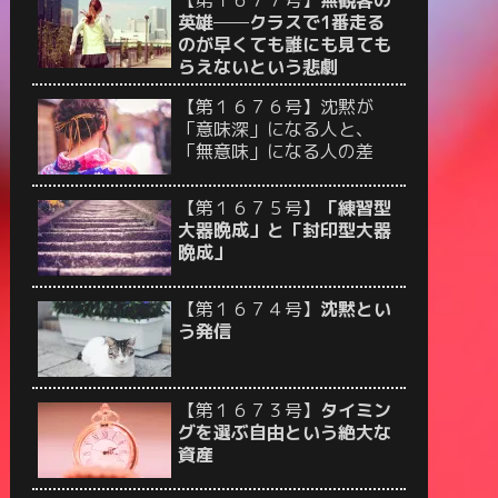
【第１６７７号】
無観客の
英雄──クラスで1番走る
のが早くても誰にも見ても
らえないという悲劇
【第１６７６号】沈黙が
「意味深」になる人と、
「無意味」になる人の差
【第１６７５号】
「練習型
大器晩成」と「封印型大器
晩成」
【第１６７４号】
沈黙とい
う発信
【第１６７３号】
タイミン
グを選ぶ自由という絶大な
資産