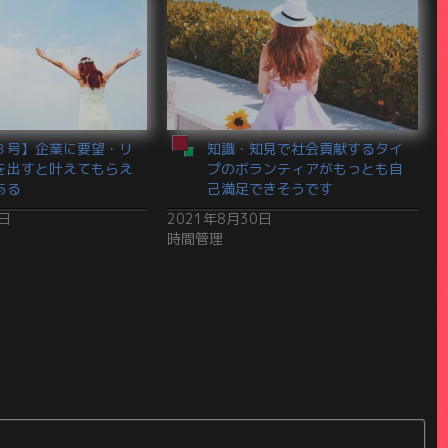
８号】企業に要望・リ
知識・知見で社会貢献するタイ
を出すと叶えてもらえ
プのボランティアがもっとも自
ある
己満足できそうです
3日
2021年8月30日
時間管理