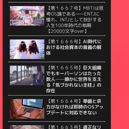
【第１６６７号】MBTIは思
考OS論である——ENTJに
憧れ、INTJとして設計する
人生100年時代の戦略
【20000文字over】
【第１６６６号】
AI時代に
おける社会資本の意義の解
体
【第１６６５号】
巨大組織
でもキーパーソンはたった
数人──静かに世界を支え
る「気づかれない主柱」の
存在
【第１６６４号】
準備と余
力がなければ即時のOSアッ
プデートに対応できない
【第１６６３号】
適正なリ