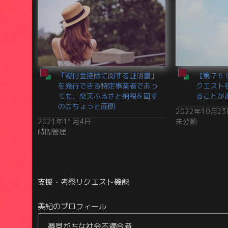
「寄付金控除に関する証明書」
【第７６
を発行できる特定事業者であっ
クエスト
ても、楽天ふるさと納税を回す
ることが
のはちょっと面倒
2022年10月2
2021年11月4日
未分類
時間管理
支援・考察リクエスト機能
美紀のプロフィール
夢見がちな社会不適合者