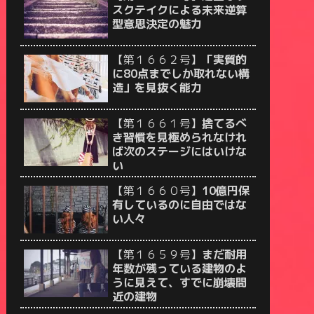
スクテイクによる未来逆算
型意思決定の魅力
【第１６６２号】
「実質的
に80点までしか取れない構
造」を見抜く能力
【第１６６１号】
捨てるべ
き習慣を見極められなけれ
ば次のステージにはいけな
い
【第１６６０号】
10億円保
有しているのに自由ではな
い人々
【第１６５９号】
まだ耐用
年数が残っている建物のよ
うに見えて、すでに崩壊間
近の建物