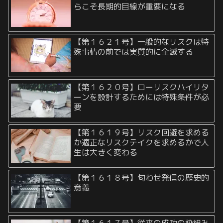
らこそ長期的目線が重要になる
【第１６２１号】一般的なリスクは特
殊事情の前では実質的に全滅する
【第１６２０号】ローリスクハイリタ
ーンを設計するためには特殊条件が必
要
【第１６１９号】リスク回避を求める
か適正なリスクテイクを求めるかで人
生は大きく変わる
【第１６１８号】匂わせ発信の歴史的
意義
【第１６１７号】従来の成功の枠組み