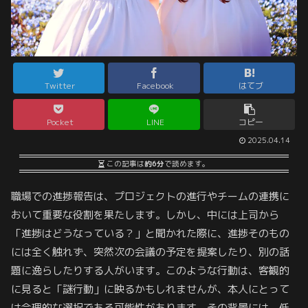
Twitter
Facebook
はてブ
Pocket
LINE
コピー
2025.04.14
この記事は
約6分
で読めます。
職場での進捗報告は、プロジェクトの進行やチームの連携に
おいて重要な役割を果たします。しかし、中には上司から
「進捗はどうなっている？」と聞かれた際に、進捗そのもの
には全く触れず、突然次の会議の予定を提案したり、別の話
題に逸らしたりする人がいます。このような行動は、客観的
に見ると「謎行動」に映るかもしれませんが、本人にとって
は合理的な選択である可能性があります。その背景には、低