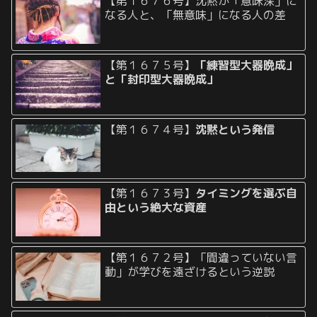
【第１６７６号】沈黙が「意味深」に
なる人と、「無意味」になる人の差
【第１６７５号】
「練習型大器晩成」
と「封印型大器晩成」
【第１６７４号】
沈黙という発信
【第１６７３号】
タイミングを選ぶ自
由という絶大な資産
【第１６７２号】「間違っていない言
動」が学びを遠ざけるという逆説