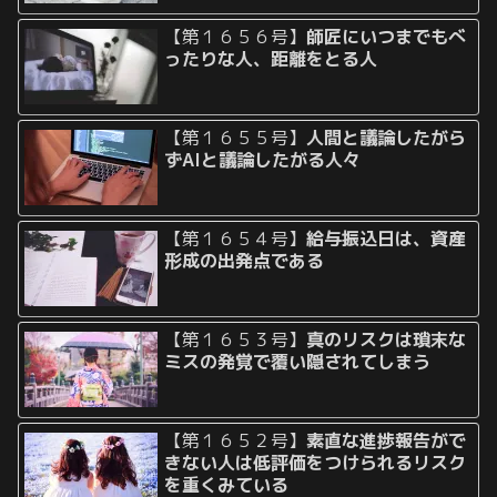
【第１６５６号】
師匠にいつまでもべ
ったりな人、距離をとる人
【第１６５５号】
人間と議論したがら
ずAIと議論したがる人々
【第１６５４号】
給与振込日は、資産
形成の出発点である
【第１６５３号】
真のリスクは瑣末な
ミスの発覚で覆い隠されてしまう
【第１６５２号】
素直な進捗報告がで
きない人は低評価をつけられるリスク
を重くみている