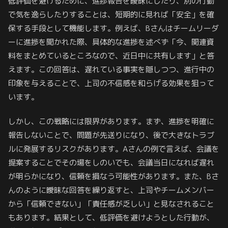
低評価を避けるために、進捗報告を曖昧にしたり、別の行動
で気を逸らしたりすることは、短期的に見れば「安全」を確
保する手段として機能します。例えば、Bさんはチームリーダ
ーに進捗を聞かれた際、具体的な進捗を述べず「今、関連資
料をまとめているところなので、近日中に共有します」と答
えます。この回答は、遅れている事実を隠しつつ、進行中の
印象を与えることで、上司の不信感を和らげる効果を狙って
います。
しかし、この戦略には限界があります。まず、進捗を明確に
報告しないことで、問題が先送りになり、後で大きなトラブ
ルに発展するリスクがあります。Aさんの例で言えば、会議を
提案することでその場をしのいでも、会議当日になれば遅れ
が明らかになり、信頼を損なう可能性があります。また、Bさ
んのように曖昧な回答を繰り返すと、上司やチームメンバー
から「信頼できない」「責任感が乏しい」と見なされること
もあります。結果として、低評価を避けようとした行動が、