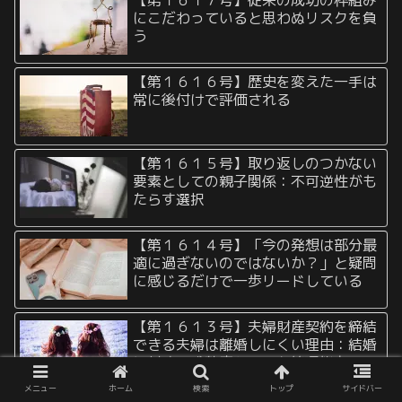
にこだわっていると思わぬリスクを負
う
【第１６１６号】歴史を変えた一手は
常に後付けで評価される
【第１６１５号】取り返しのつかない
要素としての親子関係：不可逆性がも
たらす選択
【第１６１４号】「今の発想は部分最
適に過ぎないのではないか？」と疑問
に感じるだけで一歩リードしている
【第１６１３号】夫婦財産契約を締結
できる夫婦は離婚しにくい理由：結婚
に対する成熟度とリスク管理能力
メニュー
ホーム
検索
トップ
サイドバー