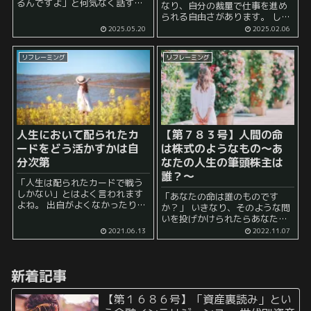
るんですよ」と何気なく話す人
なり、自分の裁量で仕事を進め
がいる一方、「今の勤め先では
られる自由さがあります。 しか
こういう方針みたいで」と言う
し、その自由は諸刃の剣であ
2025.05.20
2025.02.06
人もいます。使っている言葉の
り、状況によっては 「廃業した
違いはわずかですが、その裏に
くてもできない」 「逃げたくて
ある帰属意識や距離感には大き
リフレーミング
リフレーミング
も逃げられない」 というリスク
な差が...
を抱え込むこ...
人生において配られたカ
【第７８３号】人間の命
ードをどう活かすかは自
は株式のようなもの〜あ
分次第
なたの人生の筆頭株主は
誰？〜
「人生は配られたカードで戦う
しかない」とはよく言われます
「あなたの命は誰のものです
よね。 出自がよくなかったり、
か？」 いきなり、そのような問
貧困家庭に生まれただとか、病
いを投げかけられたらあなたは
弱であることなど、自分の状況
どう答えますか？ 多くの人は、
2021.06.13
2022.11.07
を他人と比べて嘆くことは容易
「私の命は私の物でしょ？」 と
にできます。 しかし、限られた
考えるかもしれません。 確か
手札を適当に使用せずに、ど...
に、それは間違ってはいないで
新着記事
しょう...
【第１６８６号】「資産裏読み」とい