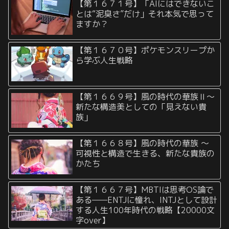
【第１６７１号】「AIにはできないこ
とは“泥臭さ”だけ」それ本気で思って
ますか？
【第１６７０号】ポケモンスリープか
ら学ぶ人生戦略
【第１６６９号】風の時代の華族Ⅱ〜
新たな構造美としての「見えない貴
族」
【第１６６８号】風の時代の華族 〜
可視性と構造で生きる、新たな貴族の
かたち
【第１６６７号】MBTIは思考OS論で
ある——ENTJに憧れ、INTJとして設計
する人生100年時代の戦略【20000文
字over】