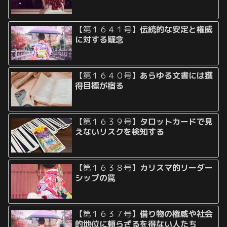
【第１６４１号】
伝統的な安定と権威
に対する疑念
【第１６４０号】
あらゆる文書には獲
得目標が宿る
【第１６３９号】
タロットカードで見
えないリスクを検知する
【第１６３８号】
カリスマ的リーダー
シップの罠
【第１６３７号】
借り物の権威や社会
的地位に頼らざるを得ない人たち