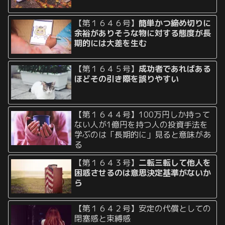
【第１６４６号】
簡単かつ締め切りに
余裕がありそうな物に対する態度が長
期的には大差を生む
【第１６４５号】
成功者であればある
ほどその引き際を誤りやすい
【第１６４４号】100万円しか持って
ない人が1億円を持つ人の投資手法を
学ぶのは「長期的に」見ると意味があ
る
【第１６４３号】
二転三転して他人を
困惑させるのは意思決定基準がないか
ら
【第１６４２号】安定の代償としての
閉塞感と束縛感