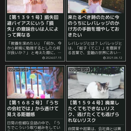
【第１３９１号】損失回
来たるべき時のために今
避バイアスにいう「損
のうちにレバレッジのか
失」の意味合いは人によ
け方の手数を増やしてお
って異なる
きたい
「教養を深めたい」 「何か、今
レバレッジとは？ レバレッジと
から新規に勉強するとしたら何
は、「梃子（てこ）」を意味す
が良いか？」 と考えた際に、長
る言葉で、金融の世界において
い目で見ると、 認知バイアス と
は、少ない投資金額によって大
2024.07.15
2021.06.12
いうものは外せないと考えてい
きな取引を行なうことを「レバ
ます。 何故ならば、私たちは、
レッジをかける」と言います。
リフレーミング
リフレーミング
日常的な生活から、重大な決断
ちょうど、小さな力でも大きな
ま...
石を動かすことができるという
「てこ...
【第１６８２号】
「うち
【第１５９４号】廃業し
の会社では」から透けて
たくてもできないリス
見える距離感
ク、逃げたくても逃げら
れないリスク
日常の些細な会話の中で、「う
ちでこういう取り組みをしてい
自営業や起業は、会社員とは異