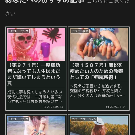
こちらもご覧くだ
さい
リフレーミング
システム構築
【第９７１号】一度成功
【第１５８７号】節税を
者になっても人生はまだ
極めたい人のための教養
まだ続いてしまうという
としての「帰属所得」
罠
～見えざる豊かさを追求する、
究極の節税戦略～ 節税と聞く
成功に夢を見てしまう人が多い
と、多くの人は経費の計上や損
現代社会では、一度成功者にな
金の活用、あるいは所得控除な
っても人生はまだまだ続いてし
どを思い浮かべるでしょう。 確
まうことを忘れがちです。 人生
2023.05.14
2025.01.31
かに、これらは有効な節税手段
１００年時代を甘く見てはいけ
ですが、いずれも「目に見える
ないでしょう。 確かに成功は素
お金」の動きを調整する、いわ...
リフレーミング
コミュニケーション
晴らしいことですが、成功者に
なることが目的ではなく、そ...