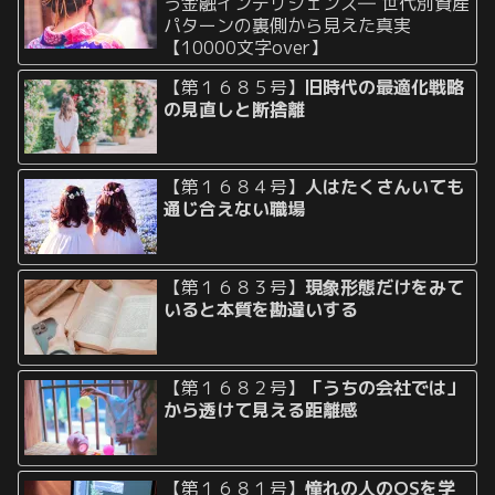
う金融インテリジェンス― 世代別資産
パターンの裏側から見えた真実
【10000文字over】
【第１６８５号】
旧時代の最適化戦略
の見直しと断捨離
【第１６８４号】
人はたくさんいても
通じ合えない職場
【第１６８３号】
現象形態だけをみて
いると本質を勘違いする
【第１６８２号】
「うちの会社では」
から透けて見える距離感
【第１６８１号】
憧れの人のOSを学