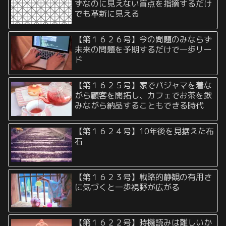
ずなのに見えない盲点を指摘するだけ
でも革新に見える
【第１６２６号】今の問題のみならず
未来の問題を予期するだけで一歩リー
ド
【第１６２５号】家でパジャマを着な
がら顧客を開拓し、カフェでお茶を飲
みながら納品することもできる時代
【第１６２４号】10年後を見据えた布
石
【第１６２３号】戦略的静観の有用さ
に気づくと一歩視野が広がる
【第１６２２号】時機読みは難しいか