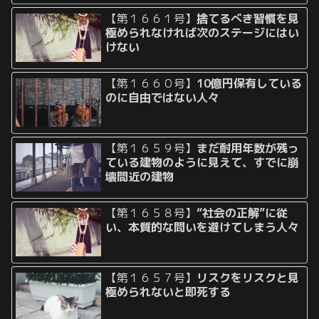
【第１６６１号】
捨てるべき習慣を見
極められなければ次のステージにはい
けない
【第１６６０号】
10億円保有している
のに自由ではない人々
【第１６５９号】
まだ耐用年数が残っ
ている建物のように見えて、すでに崩
壊間近の建物
【第１６５８号】
“社会の正解”に従
い、本質的な問いを避けてしまう人々
【第１６５７号】
リスクをリスクと見
極められないと即死する