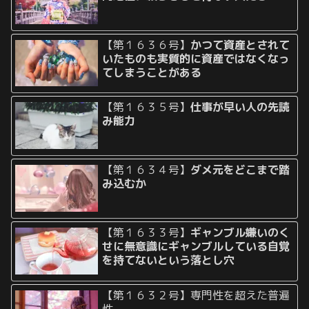
【第１６３６号】
かつて資産とされて
いたものも実質的に資産ではなくなっ
てしまうことがある
【第１６３５号】
仕事が早い人の先読
み能力
【第１６３４号】
ダメ元をどこまで踏
み込むか
【第１６３３号】
ギャンブル嫌いのく
せに無意識にギャンブルしている自覚
を持てないという落とし穴
【第１６３２号】専門性を超えた普遍
性