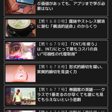
ぶ価値があっても、アプリまで学ぶ必
要はない
【第１６８０号】
趣味やストレス解消
に潜む「構造的延命」のからくり
【第１６７９号】
「ENTJを使う」
は、INTJにとって最もコスパの良
い“可視性の代理取得”
【第１６７８号】
形式的締切を疑い、
実質的締切を見抜く力
【第１６７７号】
無観客の英雄──ク
ラスで1番走るのが早くても誰にも見
てもらえないという悲劇