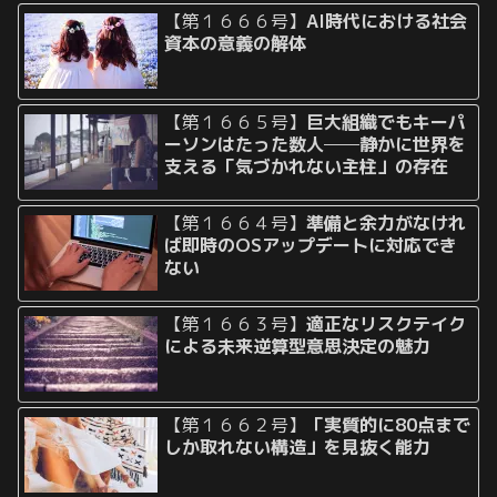
【第１６６６号】
AI時代における社会
資本の意義の解体
【第１６６５号】
巨大組織でもキーパ
ーソンはたった数人──静かに世界を
支える「気づかれない主柱」の存在
【第１６６４号】
準備と余力がなけれ
ば即時のOSアップデートに対応でき
ない
【第１６６３号】
適正なリスクテイク
による未来逆算型意思決定の魅力
【第１６６２号】
「実質的に80点まで
しか取れない構造」を見抜く能力