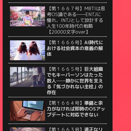
【第１６６７号】MBTIは思
考OS論である——ENTJに
憧れ、INTJとして設計する
人生100年時代の戦略
【20000文字over】
【第１６６６号】
AI時代に
おける社会資本の意義の解
体
【第１６６５号】
巨大組織
でもキーパーソンはたった
数人──静かに世界を支え
る「気づかれない主柱」の
存在
【第１６６４号】
準備と余
力がなければ即時のOSアッ
プデートに対応できない
【第１６６３号】
適正なリ