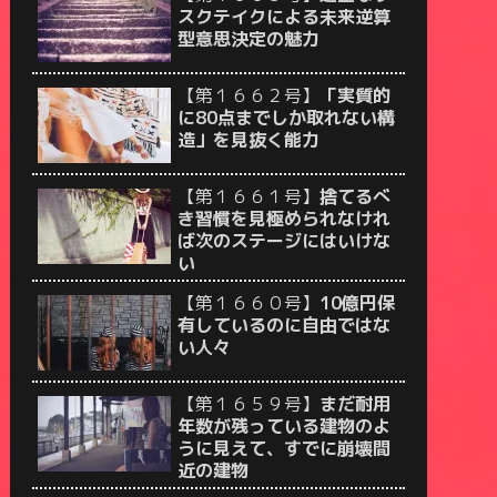
スクテイクによる未来逆算
型意思決定の魅力
【第１６６２号】
「実質的
に80点までしか取れない構
造」を見抜く能力
【第１６６１号】
捨てるべ
き習慣を見極められなけれ
ば次のステージにはいけな
い
【第１６６０号】
10億円保
有しているのに自由ではな
い人々
【第１６５９号】
まだ耐用
年数が残っている建物のよ
うに見えて、すでに崩壊間
近の建物