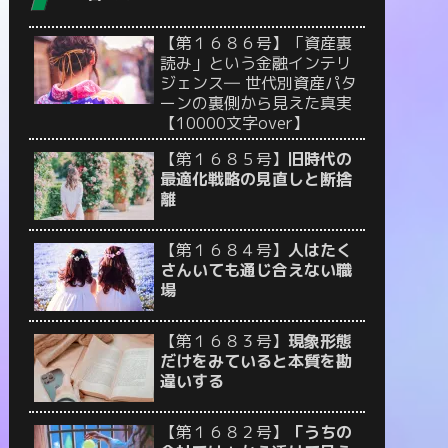
【第１６８６号】「資産裏
読み」という金融インテリ
ジェンス― 世代別資産パタ
ーンの裏側から見えた真実
【10000文字over】
【第１６８５号】
旧時代の
最適化戦略の見直しと断捨
離
【第１６８４号】
人はたく
さんいても通じ合えない職
場
【第１６８３号】
現象形態
だけをみていると本質を勘
違いする
【第１６８２号】
「うちの