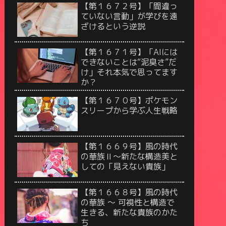
【第１６７２号】「間違っ
ていない言動」が学びを遠
ざけるという逆説
【第１６７１号】「AIには
できないことは“泥臭さ”だ
け」それ本気で思ってます
か？
【第１６７０号】ポケモン
スリープから学ぶ人生戦略
【第１６６９号】風の時代
の華族Ⅱ〜新たな構造美と
しての「見えない貴族」
【第１６６８号】風の時代
の華族 〜 可視性と構造で
生きる、新たな貴族のかた
ち