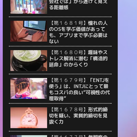
会社では」から透けて見え
る距離感
【第１６８１号】
憧れの人
のOSを学ぶ価値があって
も、アプリまで学ぶ必要は
ない
【第１６８０号】
趣味やス
トレス解消に潜む「構造的
延命」のからくり
【第１６７９号】
「ENTJを
使う」は、INTJにとって最
もコスパの良い“可視性の代
理取得”
【第１６７８号】
形式的締
切を疑い、実質的締切を見
抜く力