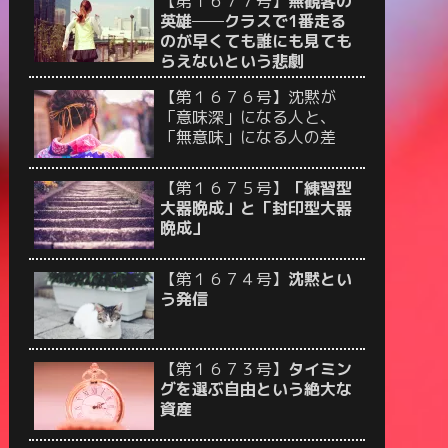
【第１６７７号】
無観客の
英雄──クラスで1番走る
のが早くても誰にも見ても
らえないという悲劇
【第１６７６号】沈黙が
「意味深」になる人と、
「無意味」になる人の差
【第１６７５号】
「練習型
大器晩成」と「封印型大器
晩成」
【第１６７４号】
沈黙とい
う発信
【第１６７３号】
タイミン
グを選ぶ自由という絶大な
資産