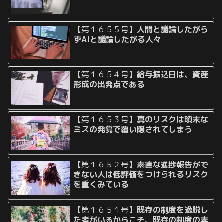
【第１６５５号】
人間と議論したがら
ずAIと議論したがる人々
【第１６５４号】
給与振込日は、資産
形成の出発点である
【第１６５３号】
真のリスクは瑣末な
ミスの発覚で覆い隠されてしまう
【第１６５２号】
素直な進捗報告がで
きない人は低評価をつけられるリスク
を重くみている
【第１６５１号】
既存の制度を逸脱し
た者がいるからこそ、既存の制度の素