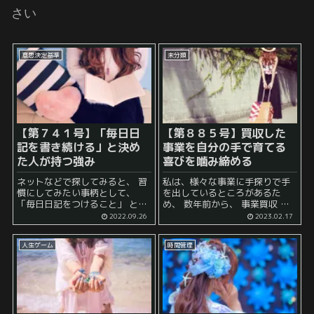
さい
意思決定基準
未分類
【第７４１号】「毎日日
【第８８５号】買収した
記を書き続ける」と決め
事業を自分の手で育てる
た人が持つ強み
喜びを噛み締める
ネットなどで探してみると、 習
私は、様々な事業に手探りで手
慣にしてみたい事柄として、
を出しているところがあるた
「毎日日記をつけること」 とい
め、 数年前から、 事業買収 に
うのは多くの場合上位に位置し
も手を出しています。 これは、
2022.09.26
2023.02.17
ています。 それほど、日記をつ
世間受けするように、かっこよ
けるということそのものに対す
く言うと、 M&A というやつで
人生ゲーム
時間管理
る関心があるのかもしれませ
すね。 実は...
ん。 紙...