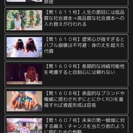
原理
【第１６１１号】人生の節目には低品
質な社会資本→高品質な社会資本への
入れ替えが行われる
【第１６１０号】虚栄心が強すぎると
バブル崩壊は不可避：身の丈を超えた
代償
【第１６０９号】長期的な持続可能性
を考慮すると自制心には頼れない
【第１６０８号】表面的なブランドや
権威に惑わされずにとにかくROIを重
視すれば資産形成は容易
【第１６０７号】未来の第一領域に対
する備え：チャンスを当たり前のよう
に掴むための戦略