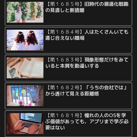
【第１６８５号】
旧時代の最適化戦略
の見直しと断捨離
【第１６８４号】
人はたくさんいても
通じ合えない職場
【第１６８３号】
現象形態だけをみて
いると本質を勘違いする
【第１６８２号】
「うちの会社では」
から透けて見える距離感
【第１６８１号】
憧れの人のOSを学
ぶ価値があっても、アプリまで学ぶ必
要はない