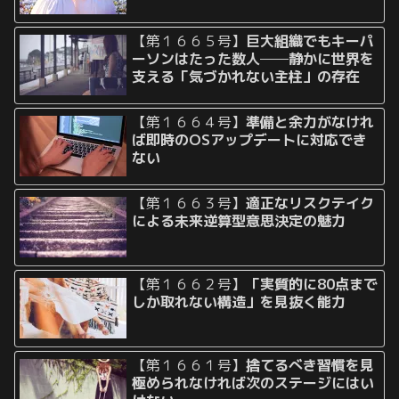
【第１６６５号】
巨大組織でもキーパ
ーソンはたった数人──静かに世界を
支える「気づかれない主柱」の存在
【第１６６４号】
準備と余力がなけれ
ば即時のOSアップデートに対応でき
ない
【第１６６３号】
適正なリスクテイク
による未来逆算型意思決定の魅力
【第１６６２号】
「実質的に80点まで
しか取れない構造」を見抜く能力
【第１６６１号】
捨てるべき習慣を見
極められなければ次のステージにはい