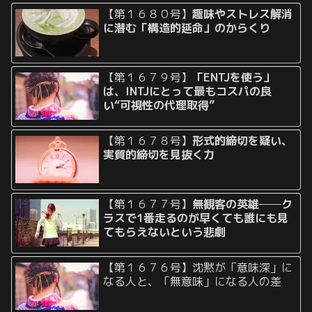
【第１６８０号】
趣味やストレス解消
に潜む「構造的延命」のからくり
【第１６７９号】
「ENTJを使う」
は、INTJにとって最もコスパの良
い“可視性の代理取得”
【第１６７８号】
形式的締切を疑い、
実質的締切を見抜く力
【第１６７７号】
無観客の英雄──ク
ラスで1番走るのが早くても誰にも見
てもらえないという悲劇
【第１６７６号】沈黙が「意味深」に
なる人と、「無意味」になる人の差