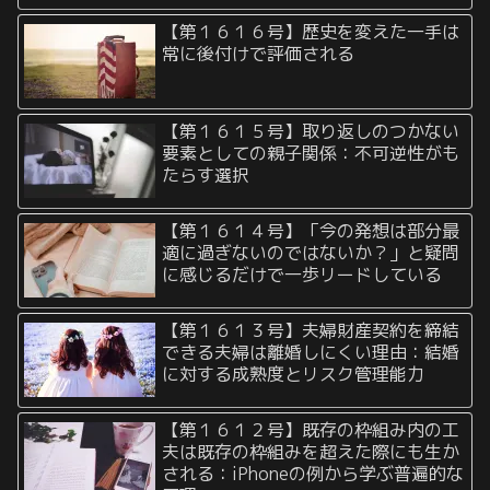
【第１６１６号】歴史を変えた一手は
常に後付けで評価される
【第１６１５号】取り返しのつかない
要素としての親子関係：不可逆性がも
たらす選択
【第１６１４号】「今の発想は部分最
適に過ぎないのではないか？」と疑問
に感じるだけで一歩リードしている
【第１６１３号】夫婦財産契約を締結
できる夫婦は離婚しにくい理由：結婚
に対する成熟度とリスク管理能力
【第１６１２号】既存の枠組み内の工
夫は既存の枠組みを超えた際にも生か
される：iPhoneの例から学ぶ普遍的な