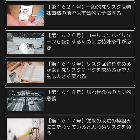
【第１６２１号】一般的なリスクは特
殊事情の前では実質的に全滅する
【第１６２０号】ローリスクハイリタ
ーンを設計するためには特殊条件が必
要
【第１６１９号】リスク回避を求める
か適正なリスクテイクを求めるかで人
生は大きく変わる
【第１６１８号】匂わせ発信の歴史的
意義
【第１６１７号】従来の成功の枠組み
にこだわっていると思わぬリスクを負
う