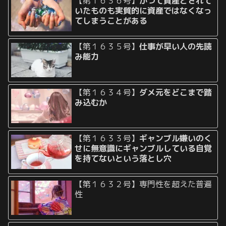
【第１６３６号】
かつて資産とされて
いたものも実質的に資産ではなくなっ
てしまうことがある
【第１６３５号】
仕事が早い人の先読
み能力
【第１６３４号】
ダメ元をどこまで踏
み込むか
【第１６３３号】
ギャンブル嫌いのく
せに無意識にギャンブルしている自覚
を持てないという落とし穴
【第１６３２号】専門性を超えた普遍
性