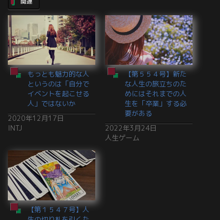
関連
もっとも魅力的な人
【第５５４号】新た
というのは「自分で
な人生の旅立ちのた
イベントを起こせる
めにはそれまでの人
人」ではないか
生を「卒業」する必
要がある
2020年12月17日
INTJ
2022年3月24日
人生ゲーム
【第１５４７号】人
生の切り札を引くた