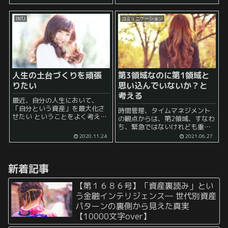
ら」 「もっと若ければ」 「もっ
にはスマホ触る必要が無いので
と学歴が良ければ」 「もっと才
は無いか と考えて、あらゆる工
INTJ
コミュニケーション
能があれば」 ...
夫をしてきました。 そして、...
人生の土台づくりを頑張
第3領域なのに第1領域と
りたい
思い込んでいないか？と
考える
最近、自分の人生において、
「自分という資産」を最大化さ
時間管理、タイムマネジメント
せたい ということをよく考えて
の観点からは、第2領域、すなわ
います。 そのように考えていく
ち、緊急ではないけれども重要
と、今後大事になってくるの
であることについて注力するこ
2020.11.24
2021.06.27
は、 若いうちに、まずは「人生
とが大事だとされています。 し
の土台づくり」を行うこと では
たがって、人生をより良い形で
ないか...
進めていくためには、この第2領
新着記事
域に関する活動に全力投球する
必...
【第１６８６号】「資産裏読み」とい
う金融インテリジェンス― 世代別資産
パターンの裏側から見えた真実
【10000文字over】