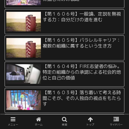
【第１６０６号】一般論、定説を無視
する力：自分だけの道を進む
【第１６０５号】パラレルキャリア：
複数の組織に属するという生き方
【第１６０４号】FIRE志望者の悩み。
特定の組織からの承認による社会的地
位と自己の価値
【第１６０３号】落ち着いて考える時
間こそが、その人独自の視点をもたら
す
【第１６０２号】ボーナスタイムに全
力を注ぐための”貯め”の習慣の重要性
メニュー
ホーム
検索
トップ
サイドバー