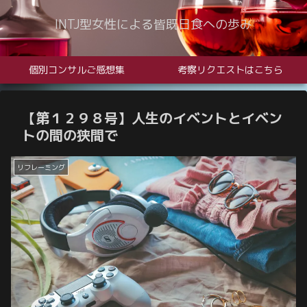
INTJ型女性による皆既日食への歩み
個別コンサルご感想集
考察リクエストはこちら
【第１２９８号】人生のイベントとイベン
トの間の狭間で
リフレーミング