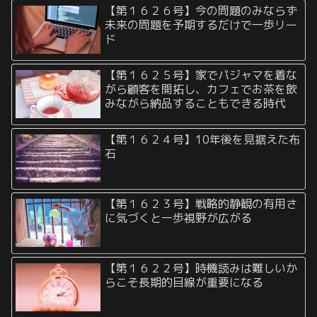
【第１６２６号】今の問題のみならず
未来の問題を予期するだけで一歩リー
ド
【第１６２５号】家でパジャマを着な
がら顧客を開拓し、カフェでお茶を飲
みながら納品することもできる時代
【第１６２４号】10年後を見据えた布
石
【第１６２３号】戦略的静観の有用さ
に気づくと一歩視野が広がる
【第１６２２号】時機読みは難しいか
らこそ長期的目線が重要になる