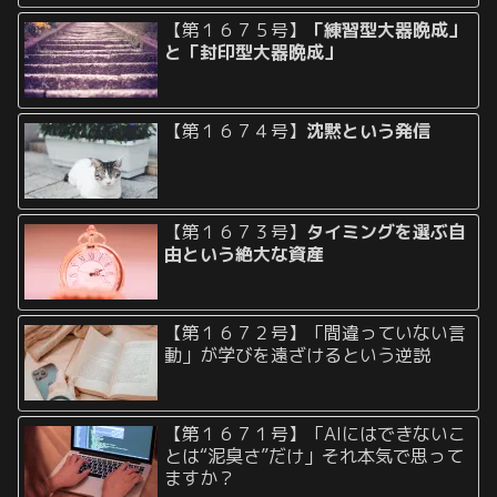
【第１６７５号】
「練習型大器晩成」
と「封印型大器晩成」
【第１６７４号】
沈黙という発信
【第１６７３号】
タイミングを選ぶ自
由という絶大な資産
【第１６７２号】「間違っていない言
動」が学びを遠ざけるという逆説
【第１６７１号】「AIにはできないこ
とは“泥臭さ”だけ」それ本気で思って
ますか？