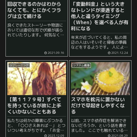
回収できるのかはわから
「変動料金」という大き
なくても、とにかくフラ
なトレンドが浸透すると
グは立て続ける
他人と違うタイミング
（When）を選べる人が有
良くできたストーリーや物語に
利になる
おいては適切な形で伏線が張ら
れていたりします。 何気なく読
年末が近づいてくると、私の周
んでいて見逃していても、後に
辺の人はいそいそと帰省の準備
なって読み返すと、 「あ、ここ
などをするようです。 人によっ
は伏線だったのか」 ということ
ては、早い段階から帰省のため
2021.09.16
2021.12.24
に気づくことがあります。 優れ
に交通機関の予約を取るなどの
た作品の場...
措置を行っており、例えば、早
リフレーミング
システム構築
割のようなサービスを狙って早
めに予約を行ってその分お得に
帰省す...
【第１１７９号】すべて
スマホを枕元に置かない
を持っているが故に上手
だけで早起きしやすくな
くいかないこともある
る
私たちは何かの障害にぶつかる
以前、スマホ依存症を解消でき
と、 「〇〇さえあれば…」 とつ
ないだろうか、という話を書き
いつい考えがちです。 「お金持
ました。 ここでも触れていると
ちだったら」 「時間があった
おり、 寝る直前と、起きた直後
2023.12.09
2021.08.29