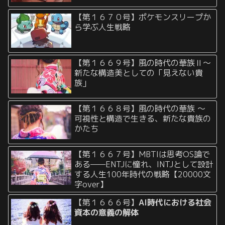
【第１６７０号】ポケモンスリープか
ら学ぶ人生戦略
【第１６６９号】風の時代の華族Ⅱ〜
新たな構造美としての「見えない貴
族」
【第１６６８号】風の時代の華族 〜
可視性と構造で生きる、新たな貴族の
かたち
【第１６６７号】MBTIは思考OS論で
ある——ENTJに憧れ、INTJとして設計
する人生100年時代の戦略【20000文
字over】
【第１６６６号】
AI時代における社会
資本の意義の解体