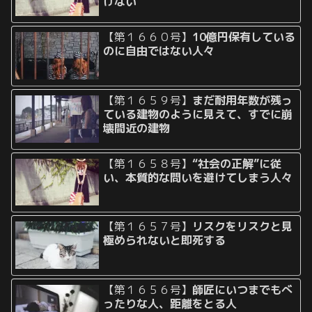
けない
【第１６６０号】
10億円保有している
のに自由ではない人々
【第１６５９号】
まだ耐用年数が残っ
ている建物のように見えて、すでに崩
壊間近の建物
【第１６５８号】
“社会の正解”に従
い、本質的な問いを避けてしまう人々
【第１６５７号】
リスクをリスクと見
極められないと即死する
【第１６５６号】
師匠にいつまでもべ
ったりな人、距離をとる人