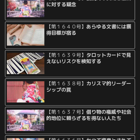
に対する疑念
【第１６４０号】
あらゆる文書には獲
得目標が宿る
【第１６３９号】
タロットカードで見
えないリスクを検知する
【第１６３８号】
カリスマ的リーダー
シップの罠
【第１６３７号】
借り物の権威や社会
的地位に頼らざるを得ない人たち