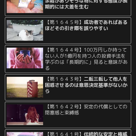
余裕がありそうな物に対する態度が長
期的には大差を生む
【第１６４５号】
成功者であればある
ほどその引き際を誤りやすい
【第１６４４号】100万円しか持って
ない人が1億円を持つ人の投資手法を
学ぶのは「長期的に」見ると意味があ
る
【第１６４３号】
二転三転して他人を
困惑させるのは意思決定基準がないか
ら
【第１６４２号】安定の代償としての
閉塞感と束縛感
【第１６４１号】
伝統的な安定と権威