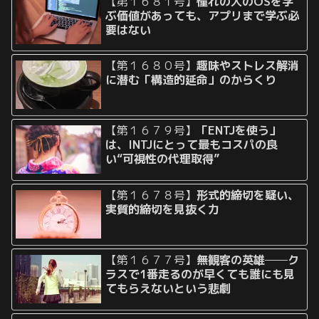
【第１６８１号】
憧れの人のOSを学
ぶ価値があっても、アプリまで学ぶ必
要はない
【第１６８０号】
趣味やストレス解消
に潜む「構造的延命」のからくり
【第１６７９号】
「ENTJを使う」
は、INTJにとって最もコスパの良
い“可視性の代理取得”
【第１６７８号】
形式的締切を疑い、
実質的締切を見抜く力
【第１６７７号】
無観客の英雄──ク
ラスで1番走るのが早くても誰にも見
てもらえないという悲劇