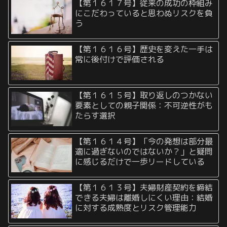
【第１６１７号】従来の成功の枠組み
にこだわっていると思わぬリスクを負
う
【第１６１６号】歴史を変えた一手は
常に後付けで評価される
【第１６１５号】取り返しのつかない
要素としての親子関係：不可逆性がも
たらす選択
【第１６１４号】「今の発想は部分最
適に過ぎないのではないか？」と疑問
に感じるだけで一歩リードしている
【第１６１３号】夫婦財産契約を締結
できる夫婦は離婚しにくい理由：結婚
に対する成熟度とリスク管理能力