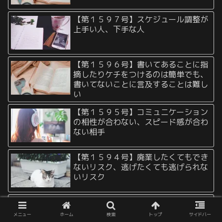
【第１５９７号】スケジュール調整が
上手い人、下手な人
【第１５９６号】書いてあることに指
摘したりケチをつけるのは簡単でも、
書いてないことに言及することは難し
い
【第１５９５号】コミュニケーション
の相性が合わない、スピード感が合わ
ない相手
【第１５９４号】廃業したくてもでき
ないリスク、逃げたくても逃げられな
いリスク
【第１５９３号】あらゆる将来性や命
まで差し出さなければ釣り合わない関
メニュー
ホーム
検索
トップ
サイドバー
係