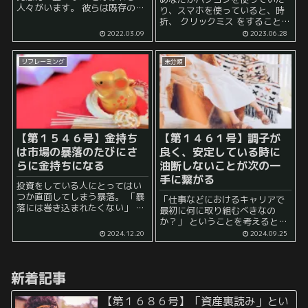
人々がいます。 彼らは既存の枠
り、スマホを使っていると、時
組みにとらわれずに新しいアイ
折、 クリックミス をすることは
デアを次々に思いつくことがで
ありませんか？ あるいは、 踏み
2022.03.09
2023.06.28
きるため、場合によっては世の
たくもない広告をクリックして
中を変えるだけの力を持つ場合
しまって勝手に新しいページが
があ...
リフレーミング
未分類
開かれてしまってめんどくさい
と感じたこ...
【第１５４６号】金持ち
【第１４６１号】調子が
は市場の暴落のたびにさ
良く、安定している時に
らに金持ちになる
油断しないことが次の一
手に繋がる
投資をしている人にとってはい
つか直面してしまう暴落。 「暴
「仕事などにおけるキャリアで
落には巻き込まれたくない」 と
最初に何に取り組むべきなの
願うもほとんどの場合それは叶
か？」 ということを考えると、
わないでしょう。 特に、株式市
高難易度で、かつ、 「この分野
2024.12.20
2024.09.25
場の暴落は、多くの一般投資家
ならばいける」 「この分野なら
にとって資産を大きく減らす要
ば安定した成果を出せる」 とい
因となりますが、富...
うところまでまずはいくことが
新着記事
大事だと感じ...
【第１６８６号】「資産裏読み」とい