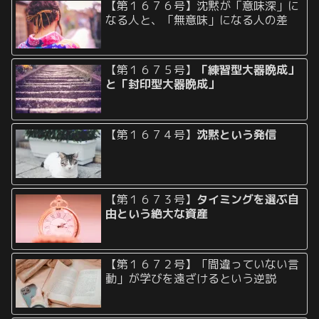
【第１６７６号】沈黙が「意味深」に
なる人と、「無意味」になる人の差
【第１６７５号】
「練習型大器晩成」
と「封印型大器晩成」
【第１６７４号】
沈黙という発信
【第１６７３号】
タイミングを選ぶ自
由という絶大な資産
【第１６７２号】「間違っていない言
動」が学びを遠ざけるという逆説