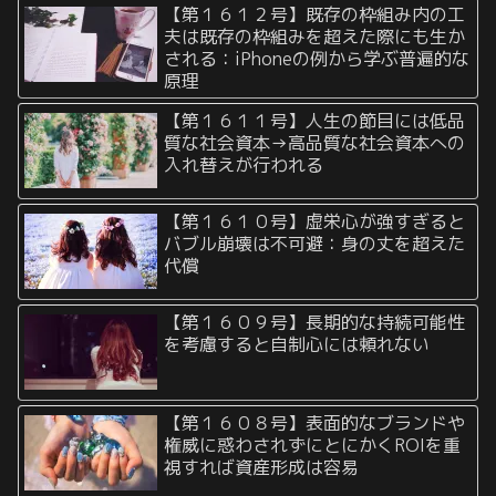
【第１６１２号】既存の枠組み内の工
夫は既存の枠組みを超えた際にも生か
される：iPhoneの例から学ぶ普遍的な
原理
【第１６１１号】人生の節目には低品
質な社会資本→高品質な社会資本への
入れ替えが行われる
【第１６１０号】虚栄心が強すぎると
バブル崩壊は不可避：身の丈を超えた
代償
【第１６０９号】長期的な持続可能性
を考慮すると自制心には頼れない
【第１６０８号】表面的なブランドや
権威に惑わされずにとにかくROIを重
視すれば資産形成は容易