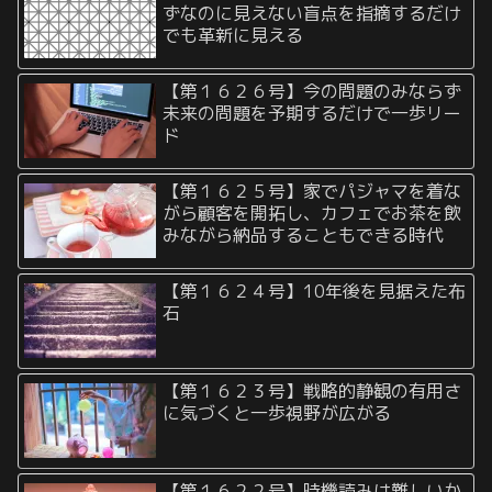
ずなのに見えない盲点を指摘するだけ
でも革新に見える
【第１６２６号】今の問題のみならず
未来の問題を予期するだけで一歩リー
ド
【第１６２５号】家でパジャマを着な
がら顧客を開拓し、カフェでお茶を飲
みながら納品することもできる時代
【第１６２４号】10年後を見据えた布
石
【第１６２３号】戦略的静観の有用さ
に気づくと一歩視野が広がる
【第１６２２号】時機読みは難しいか