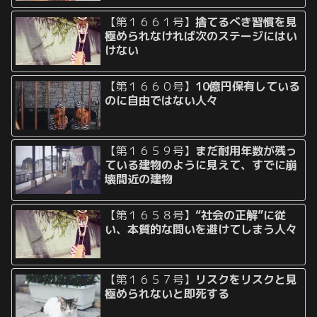
【第１６６１号】
捨てるべき習慣を見
極められなければ次のステージにはい
けない
【第１６６０号】
10億円保有している
のに自由ではない人々
【第１６５９号】
まだ耐用年数が残っ
ている建物のように見えて、すでに崩
壊間近の建物
【第１６５８号】
“社会の正解”に従
い、本質的な問いを避けてしまう人々
【第１６５７号】
リスクをリスクと見
極められないと即死する