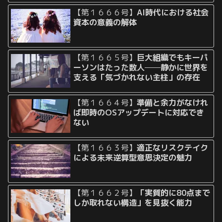
【第１６６６号】
AI時代における社会
資本の意義の解体
【第１６６５号】
巨大組織でもキーパ
ーソンはたった数人──静かに世界を
支える「気づかれない主柱」の存在
【第１６６４号】
準備と余力がなけれ
ば即時のOSアップデートに対応でき
ない
【第１６６３号】
適正なリスクテイク
による未来逆算型意思決定の魅力
【第１６６２号】
「実質的に80点まで
しか取れない構造」を見抜く能力