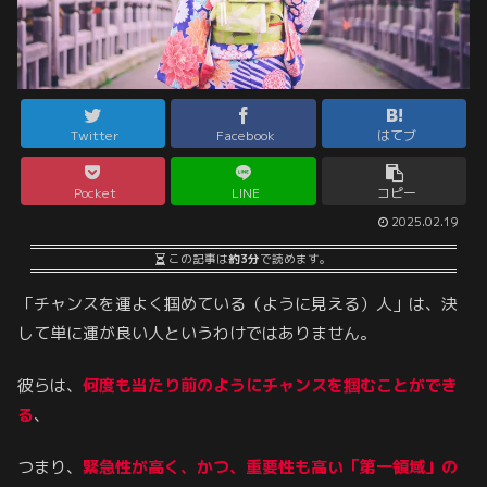
Twitter
Facebook
はてブ
Pocket
LINE
コピー
2025.02.19
この記事は
約3分
で読めます。
「チャンスを運よく掴めている（ように見える）人」は、決
して単に運が良い人というわけではありません。
彼らは、
何度も当たり前のようにチャンスを掴むことができ
る
、
つまり、
緊急性が高く、かつ、重要性も高い「第一領域」の