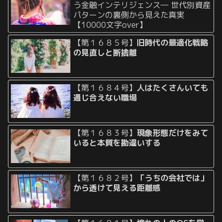
う金融インテリジェンス― 世代別資産
パターンの裏側から見えた真実
【10000文字over】
【第１６８５号】
旧時代の最適化戦略
の見直しと断捨離
【第１６８４号】
人はたくさんいても
通じ合えない職場
【第１６８３号】
現象形態だけをみて
いると本質を勘違いする
【第１６８２号】
「うちの会社では」
から透けて見える距離感