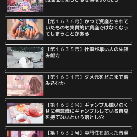
【第１６３６号】
かつて資産とされて
いたものも実質的に資産ではなくなっ
てしまうことがある
【第１６３５号】
仕事が早い人の先読
み能力
【第１６３４号】
ダメ元をどこまで踏
み込むか
【第１６３３号】
ギャンブル嫌いのく
せに無意識にギャンブルしている自覚
を持てないという落とし穴
【第１６３２号】専門性を超えた普遍