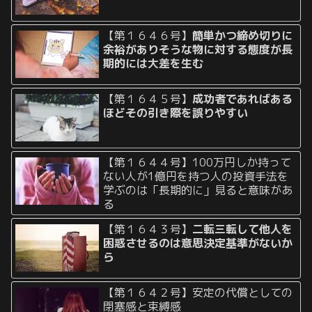
【第１６４６号】
簡単かつ締め切りに
余裕がありそうな物に対する態度が長
期的には大差を生む
【第１６４５号】
成功者であればある
ほどその引き際を誤りやすい
【第１６４４号】100万円しか持って
ない人が1億円を持つ人の投資手法を
学ぶのは「長期的に」見ると意味があ
る
【第１６４３号】
二転三転して他人を
困惑させるのは意思決定基準がないか
ら
【第１６４２号】安定の代償としての
閉塞感と束縛感