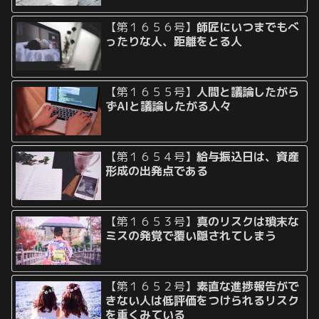
【第１６５６号】
師匠にいつまでもべ
ったりな人、距離をとる人
【第１６５５号】
人間と議論したがら
ずAIと議論したがる人々
【第１６５４号】
給与振込日は、資産
形成の出発点である
【第１６５３号】
真のリスクは瑣末な
ミスの発覚で覆い隠されてしまう
【第１６５２号】
素直な進捗報告がで
きない人は低評価をつけられるリスク
を重くみている