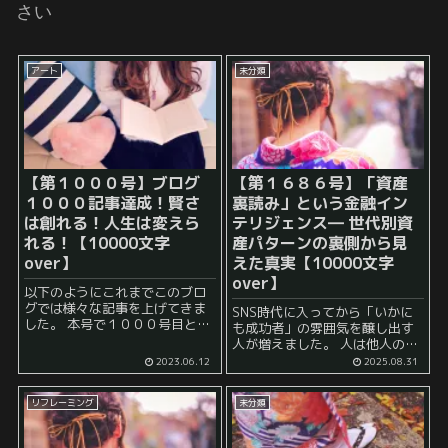
さい
アート
未分類
【第１０００号】ブログ
【第１６８６号】「資産
１０００記事達成！賢さ
裏読み」という金融イン
は創れる！人生は変えら
テリジェンス― 世代別資
れる！【10000文字
産パターンの裏側から見
over】
えた真実【10000文字
over】
以下のようにこれまでこのブロ
グでは様々な記事を上げてきま
SNS時代に入ってから「いかに
した。 本号で１０００号目とな
も成功者」の雰囲気を醸し出す
ったため、ブログ継続のメリッ
人が増えました。 人は他人の資
トや継続のコツなどを書きま
産額を直接知ることはできませ
2023.06.12
2025.08.31
す。 ブログを１０...
ん。 しかし、生活スタイル・消
費の傾向・発言内容・キャリア
リフレーミング
未分類
の長さを重ね合わせると、その
人が「どの資産レンジにい...