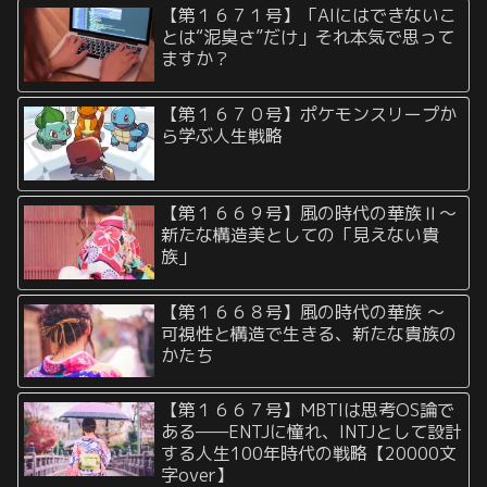
【第１６７１号】「AIにはできないこ
とは“泥臭さ”だけ」それ本気で思って
ますか？
【第１６７０号】ポケモンスリープか
ら学ぶ人生戦略
【第１６６９号】風の時代の華族Ⅱ〜
新たな構造美としての「見えない貴
族」
【第１６６８号】風の時代の華族 〜
可視性と構造で生きる、新たな貴族の
かたち
【第１６６７号】MBTIは思考OS論で
ある——ENTJに憧れ、INTJとして設計
する人生100年時代の戦略【20000文
字over】