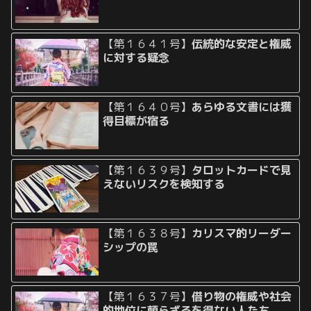
【第１６４１号】
伝統的な安定と権威
に対する疑念
【第１６４０号】
あらゆる文書には獲
得目標が宿る
【第１６３９号】
タロットカードで見
えないリスクを検知する
【第１６３８号】
カリスマ的リーダー
シップの罠
【第１６３７号】
借り物の権威や社会
的地位に頼らざるを得ない人たち