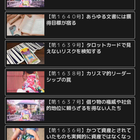
【第１６４０号】
あらゆる文書には獲
得目標が宿る
【第１６３９号】
タロットカードで見
えないリスクを検知する
【第１６３８号】
カリスマ的リーダー
シップの罠
【第１６３７号】
借り物の権威や社会
的地位に頼らざるを得ない人たち
【第１６３６号】
かつて資産とされて
いたものも実質的に資産ではなくなっ