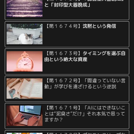
と「封印型大器晩成」
【第１６７４号】
沈黙という発信
【第１６７３号】
タイミングを選ぶ自
由という絶大な資産
【第１６７２号】「間違っていない言
動」が学びを遠ざけるという逆説
【第１６７１号】「AIにはできないこ
とは“泥臭さ”だけ」それ本気で思って
ますか？