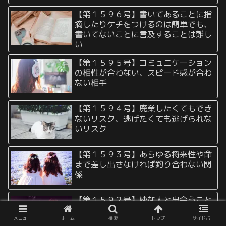
【第１５９６号】書いてあることに指
摘したりケチをつけるのは簡単でも、
書いてないことに言及することは難し
い
【第１５９５号】コミュニケーション
の相性が合わない、スピード感が合わ
ない相手
【第１５９４号】廃業したくてもでき
ないリスク、逃げたくても逃げられな
いリスク
【第１５９３号】あらゆる将来性や命
まで差し出さなければ釣り合わない関
係
【第１５９２号】妙な人と出会うこと
のジンクス
メニュー
ホーム
検索
トップ
サイドバー