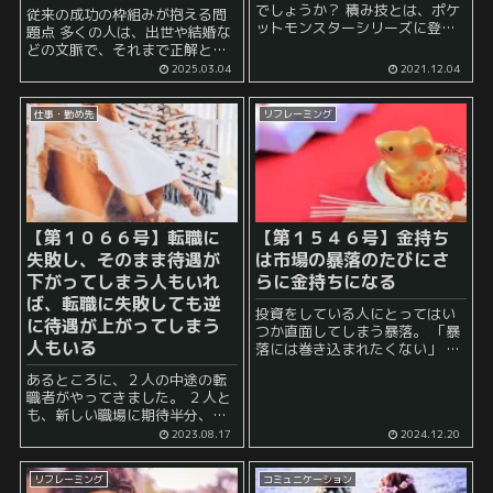
でしょうか？ 積み技とは、ポケ
従来の成功の枠組みが抱える問
ットモンスターシリーズに登場
題点 多くの人は、出世や結婚な
する技の俗称です。 このゲーム
どの文脈で、それまで正解とさ
に登場する積み技に関する説明
れてきたやり方や枠組みにこだ
2025.03.04
2021.12.04
は以下に詳しく書かれています↓
わりがちです。 しかし、それは
積み技とは･･････ポケモンシ...
そもそも競争率も高く実現の難
仕事・勤め先
リフレーミング
易度が高い上に、勝ち取れたと
しても長期的に見るとリスク...
【第１０６６号】転職に
【第１５４６号】金持ち
失敗し、そのまま待遇が
は市場の暴落のたびにさ
下がってしまう人もいれ
らに金持ちになる
ば、転職に失敗しても逆
投資をしている人にとってはい
に待遇が上がってしまう
つか直面してしまう暴落。 「暴
人もいる
落には巻き込まれたくない」 と
願うもほとんどの場合それは叶
あるところに、２人の中途の転
わないでしょう。 特に、株式市
職者がやってきました。 ２人と
場の暴落は、多くの一般投資家
も、新しい職場に期待半分、不
にとって資産を大きく減らす要
安半分でありつつも、業務を頑
因となりますが、富...
2023.08.17
2024.12.20
張っていました。 そんなある
日、２人が突然職場の上司に呼
リフレーミング
コミュニケーション
び出されます。 「一体何の話だ