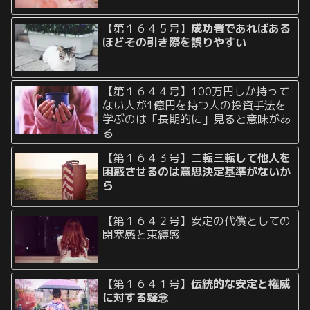
【第１６４５号】
成功者であればある
ほどその引き際を誤りやすい
【第１６４４号】100万円しか持って
ない人が1億円を持つ人の投資手法を
学ぶのは「長期的に」見ると意味があ
る
【第１６４３号】
二転三転して他人を
困惑させるのは意思決定基準がないか
ら
【第１６４２号】安定の代償としての
閉塞感と束縛感
【第１６４１号】
伝統的な安定と権威
に対する疑念