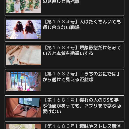
の見直しと断捨離
【第１６８４号】
人はたくさんいても
通じ合えない職場
【第１６８３号】
現象形態だけをみて
いると本質を勘違いする
【第１６８２号】
「うちの会社では」
から透けて見える距離感
【第１６８１号】
憧れの人のOSを学
ぶ価値があっても、アプリまで学ぶ必
要はない
【第１６８０号】
趣味やストレス解消