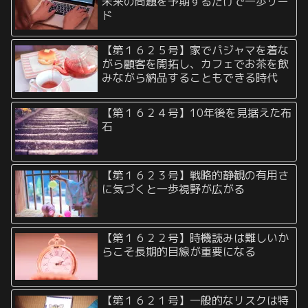
未来の問題を予期するだけで一歩リー
ド
【第１６２５号】家でパジャマを着な
がら顧客を開拓し、カフェでお茶を飲
みながら納品することもできる時代
【第１６２４号】10年後を見据えた布
石
【第１６２３号】戦略的静観の有用さ
に気づくと一歩視野が広がる
【第１６２２号】時機読みは難しいか
らこそ長期的目線が重要になる
【第１６２１号】一般的なリスクは特