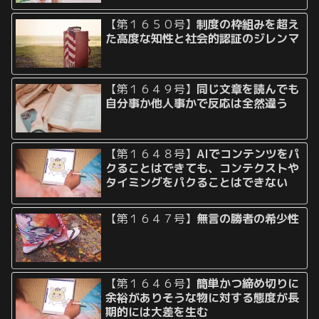
【第１６５０号】
制度の枠組みを超え
た高度な知性と社会的認証のジレンマ
【第１６４９号】
同じ文章を読んでも
自分事か他人事かで反応は全然違う
【第１６４８号】
AIでコンテンツをパ
クることはできても、コンテクストや
タイミングをパクることはできない
【第１６４７号】
無言の勝者の希少性
【第１６４６号】
簡単かつ締め切りに
余裕がありそうな物に対する態度が長
期的には大差を生む