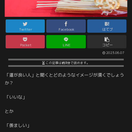
Twitter
Facebook
はてブ
Pocket
LINE
コピー
2023.06.07
この記事は
約3分
で読めます。
「運が良い人」と聞くとどのようなイメージが湧くでしょう
か？
「いいな」
とか
「羨ましい」