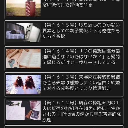
常に後付けで評価される
【第１６１５号】取り返しのつかない
要素としての親子関係：不可逆性がも
たらす選択
【第１６１４号】「今の発想は部分最
適に過ぎないのではないか？」と疑問
に感じるだけで一歩リードしている
【第１６１３号】夫婦財産契約を締結
できる夫婦は離婚しにくい理由：結婚
に対する成熟度とリスク管理能力
【第１６１２号】既存の枠組み内の工
夫は既存の枠組みを超えた際にも生か
される：iPhoneの例から学ぶ普遍的な
原理