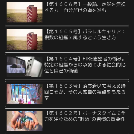
【第１６０６号】一般論、定説を無視
する力：自分だけの道を進む
【第１６０５号】パラレルキャリア：
複数の組織に属するという生き方
【第１６０４号】FIRE志望者の悩み。
特定の組織からの承認による社会的地
位と自己の価値
【第１６０３号】落ち着いて考える時
間こそが、その人独自の視点をもたら
す
【第１６０２号】ボーナスタイムに全
力を注ぐための”貯め”の習慣の重要性