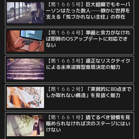
【第１６６５号】
巨大組織でもキーパ
ーソンはたった数人──静かに世界を
支える「気づかれない主柱」の存在
【第１６６４号】
準備と余力がなけれ
ば即時のOSアップデートに対応でき
ない
【第１６６３号】
適正なリスクテイク
による未来逆算型意思決定の魅力
【第１６６２号】
「実質的に80点まで
しか取れない構造」を見抜く能力
【第１６６１号】
捨てるべき習慣を見
極められなければ次のステージにはい
けない