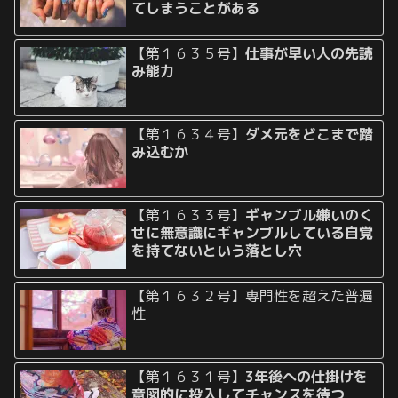
てしまうことがある
【第１６３５号】
仕事が早い人の先読
み能力
【第１６３４号】
ダメ元をどこまで踏
み込むか
【第１６３３号】
ギャンブル嫌いのく
せに無意識にギャンブルしている自覚
を持てないという落とし穴
【第１６３２号】専門性を超えた普遍
性
【第１６３１号】
3年後への仕掛けを
意図的に投入してチャンスを待つ