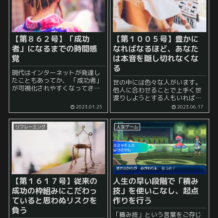
【第８６２号】「成功
【第１００５号】豊かに
者」になるまでの時間感
なればなるほど、あなた
覚
は本音を隠し切れなくな
る
現代はインターネットが発達し
たこともあってか、 「成功者」
世の中には色々な人がいます。
が可視化されやすくなってきて
他人に合わせることで上手く世
いると感じることがあります。
渡りしようとする人もいれば、
以前は、 「この町では自分こそ
逆に自分自身に正直に自由に生
2023.01.25
2023.06.17
がナンバーワン！」 といった世
きていけている人もいます。 前
界観で生きていた人も、 ...
者の人が後者の人を見ると、
リフレーミング
人生ゲーム
「自由だなあ」 などと感じるか
もし...
【第１６１７号】従来の
人生の早い段階で「積み
成功の枠組みにこだわっ
技」を使いこなし、起点
ていると思わぬリスクを
作りを行う
負う
「積み技」という言葉をご存じ