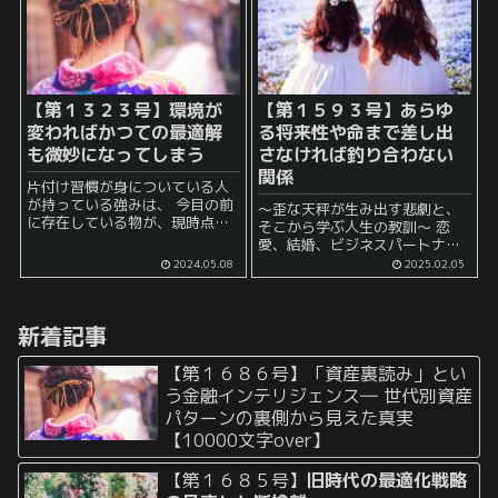
ろうか」 そう...
【第１３２３号】環境が
【第１５９３号】あらゆ
変わればかつての最適解
る将来性や命まで差し出
も微妙になってしまう
さなければ釣り合わない
関係
片付け習慣が身についている人
が持っている強みは、 今目の前
～歪な天秤が生み出す悲劇と、
に存在している物が、現時点に
そこから学ぶ人生の教訓～ 恋
おいても最適な物であるかをチ
愛、結婚、ビジネスパートナー
ェックする習慣が身についてい
シップ… 人生における様々な関
2024.05.08
2025.02.05
ることが多い という点にあるで
係性において、双方が対等な立
しょう。 すなわち、 しっかり
場であれば、理想的と言えるで
と、片づけを...
しょう。 しかし、現実には、ど
新着記事
ちらか一方の「格」が著しく...
【第１６８６号】「資産裏読み」とい
う金融インテリジェンス― 世代別資産
パターンの裏側から見えた真実
【10000文字over】
【第１６８５号】
旧時代の最適化戦略