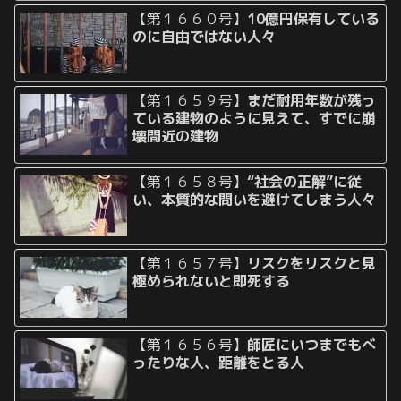
【第１６６０号】
10億円保有している
のに自由ではない人々
【第１６５９号】
まだ耐用年数が残っ
ている建物のように見えて、すでに崩
壊間近の建物
【第１６５８号】
“社会の正解”に従
い、本質的な問いを避けてしまう人々
【第１６５７号】
リスクをリスクと見
極められないと即死する
【第１６５６号】
師匠にいつまでもべ
ったりな人、距離をとる人