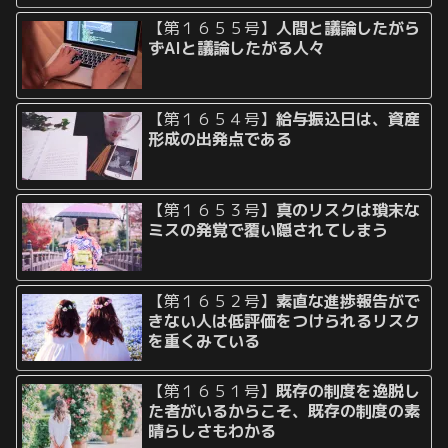
【第１６５５号】
人間と議論したがら
ずAIと議論したがる人々
【第１６５４号】
給与振込日は、資産
形成の出発点である
【第１６５３号】
真のリスクは瑣末な
ミスの発覚で覆い隠されてしまう
【第１６５２号】
素直な進捗報告がで
きない人は低評価をつけられるリスク
を重くみている
【第１６５１号】
既存の制度を逸脱し
た者がいるからこそ、既存の制度の素
晴らしさもわかる