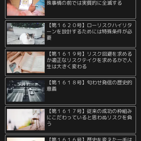
殊事情の前では実質的に全滅する
【第１６２０号】ローリスクハイリタ
ーンを設計するためには特殊条件が必
要
【第１６１９号】リスク回避を求める
か適正なリスクテイクを求めるかで人
生は大きく変わる
【第１６１８号】匂わせ発信の歴史的
意義
【第１６１７号】従来の成功の枠組み
にこだわっていると思わぬリスクを負
う
【第１６１６号】歴史を変えた一手は