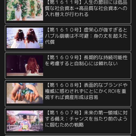
【第１６１１号】人生の節目には低品
質な社会資本→高品質な社会資本への
入れ替えが行われる
【第１６１０号】虚栄心が強すぎると
バブル崩壊は不可避：身の丈を超えた
代償
【第１６０９号】長期的な持続可能性
を考慮すると自制心には頼れない
【第１６０８号】表面的なブランドや
権威に惑わされずにとにかくROIを重
視すれば資産形成は容易
【第１６０７号】未来の第一領域に対
する備え：チャンスを当たり前のよう
に掴むための戦略