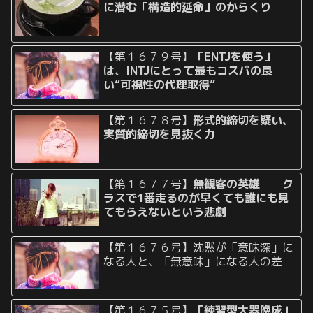
に潜む「構造的延命」のからくり
【第１６７９号】
「ENTJを使う」
は、INTJにとって最もコスパの良
い“可視性の代理取得”
【第１６７８号】
形式的締切を疑い、
実質的締切を見抜く力
【第１６７７号】
無観客の英雄──ク
ラスで1番走るのが早くても誰にも見
てもらえないという悲劇
【第１６７６号】沈黙が「意味深」に
なる人と、「無意味」になる人の差
【第１６７５号】
「練習型大器晩成」