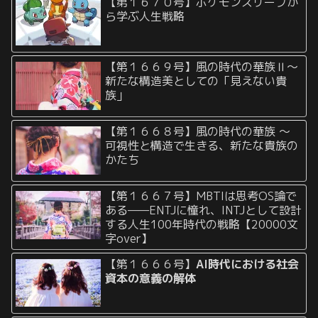
【第１６７０号】ポケモンスリープか
ら学ぶ人生戦略
【第１６６９号】風の時代の華族Ⅱ〜
新たな構造美としての「見えない貴
族」
【第１６６８号】風の時代の華族 〜
可視性と構造で生きる、新たな貴族の
かたち
【第１６６７号】MBTIは思考OS論で
ある——ENTJに憧れ、INTJとして設計
する人生100年時代の戦略【20000文
字over】
【第１６６６号】
AI時代における社会
資本の意義の解体