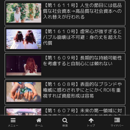
【第１６１１号】人生の節目には低品
質な社会資本→高品質な社会資本への
入れ替えが行われる
【第１６１０号】虚栄心が強すぎると
バブル崩壊は不可避：身の丈を超えた
代償
【第１６０９号】長期的な持続可能性
を考慮すると自制心には頼れない
【第１６０８号】表面的なブランドや
権威に惑わされずにとにかくROIを重
視すれば資産形成は容易
【第１６０７号】未来の第一領域に対
する備え：チャンスを当たり前のよう
に掴むための戦略
メニュー
ホーム
検索
トップ
サイドバー