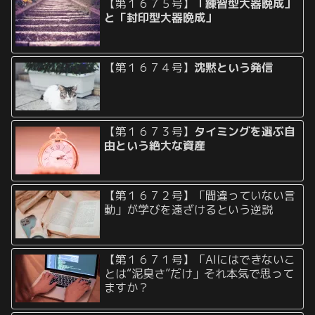
【第１６７５号】
「練習型大器晩成」
と「封印型大器晩成」
【第１６７４号】
沈黙という発信
【第１６７３号】
タイミングを選ぶ自
由という絶大な資産
【第１６７２号】「間違っていない言
動」が学びを遠ざけるという逆説
【第１６７１号】「AIにはできないこ
とは“泥臭さ”だけ」それ本気で思って
ますか？