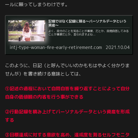
ールに頼ってしまうわけです。
記憶ではなく記録に頼る～パーソナルデータという
資産～
よく、自分のことを知ることが重要、だとか、自問自答してみる
ことが重要だとか、言われますよね...
intj-type-woman-fire-early-retirement.com
2021.10.04
このように、日記（と呼んでいいのかももはやよく分かりま
せんが）を書き続ける意味としては、
①
記述の過程において
自問自答を繰り返すことによって自分
自身の価値観の内省を行う事ができる
②行動記録を積み上げてパーソナルデータという資産を形成
する
③目標達成に対する意欲を高め、達成度を測るセルフモニタ