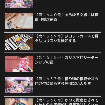
【第１６４０号】
あらゆる文書には獲
得目標が宿る
【第１６３９号】
タロットカードで見
えないリスクを検知する
【第１６３８号】
カリスマ的リーダー
シップの罠
【第１６３７号】
借り物の権威や社会
的地位に頼らざるを得ない人たち
【第１６３６号】
かつて資産とされて
いたものも実質的に資産ではなくなっ