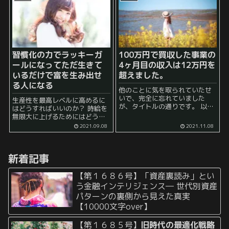
然平気！圧倒的労働！」 という
るようです。 とはいえ、実際の
鉄人のような行動を...
所、「家出をしたい...
習慣化の力でラッキーガ
100万円で買収した事業の
ールになってただ生きて
4ヶ月目の収入は12万円を
いるだけで富を生み出せ
超えました。
る人になる
他のことに気を取られていたせ
いで、完全に忘れていました
生産性を最高レベルに高めるに
が、タイトルの通りです。 以下
はどうすればいいのか？ 時給を
の通り、少しずつ収益が上がっ
無限大に上げるためにはどうす
ているという状況です。 当初の
ればいいのか？ そんなことを考
2021.09.08
2021.11.08
もくろみは以下の通りで、スト
えていたら、結局は 存在するだ
ック型収入を買収することが初
けで富を生み出すことができる
心者...
状態（being）を目指すしかない
新着記事
のではないか...
【第１６８６号】「資産裏読み」とい
う金融インテリジェンス― 世代別資産
パターンの裏側から見えた真実
【10000文字over】
【第１６８５号】
旧時代の最適化戦略