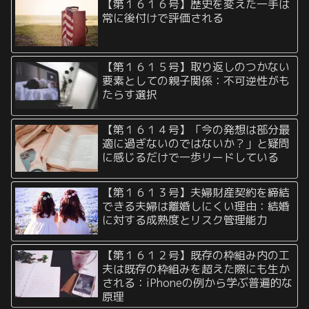
【第１６１６号】歴史を変えた一手は
常に後付けで評価される
【第１６１５号】取り返しのつかない
要素としての親子関係：不可逆性がも
たらす選択
【第１６１４号】「今の発想は部分最
適に過ぎないのではないか？」と疑問
に感じるだけで一歩リードしている
【第１６１３号】夫婦財産契約を締結
できる夫婦は離婚しにくい理由：結婚
に対する成熟度とリスク管理能力
【第１６１２号】既存の枠組み内の工
夫は既存の枠組みを超えた際にも生か
される：iPhoneの例から学ぶ普遍的な
原理