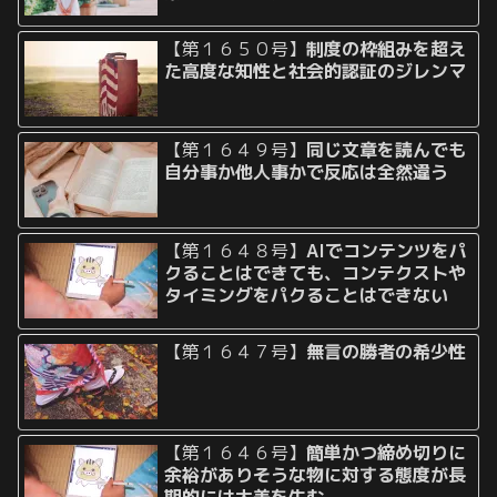
【第１６５０号】
制度の枠組みを超え
た高度な知性と社会的認証のジレンマ
【第１６４９号】
同じ文章を読んでも
自分事か他人事かで反応は全然違う
【第１６４８号】
AIでコンテンツをパ
クることはできても、コンテクストや
タイミングをパクることはできない
【第１６４７号】
無言の勝者の希少性
【第１６４６号】
簡単かつ締め切りに
余裕がありそうな物に対する態度が長
期的には大差を生む