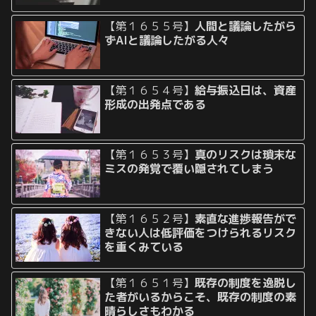
【第１６５５号】
人間と議論したがら
ずAIと議論したがる人々
【第１６５４号】
給与振込日は、資産
形成の出発点である
【第１６５３号】
真のリスクは瑣末な
ミスの発覚で覆い隠されてしまう
【第１６５２号】
素直な進捗報告がで
きない人は低評価をつけられるリスク
を重くみている
【第１６５１号】
既存の制度を逸脱し
た者がいるからこそ、既存の制度の素
晴らしさもわかる