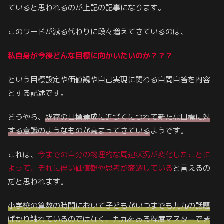
ていると思われるのが上記の記事になります。
このワードが減る代わりに段々増えてきているのは、
私自身が今後どんな目標に向かいたいのか
？？？
という目標設定や価値観や自己実現に関わる自問自答を内容
とする記述です。
どうやら、
既存の目標達成に近づくにつれて新たな目標に対
する意識のようなものが高まってきている
ようです。
これは、
今までの自分の
物理的な
周辺状況が変化したことに
よって、それに伴い価値観や思考が変遷している
と言えるの
だと思われます。
小学校の算数の時間において子どもがいつまでも九九の話題
ばかり触れているのではなく、九九をある程度マスターでき