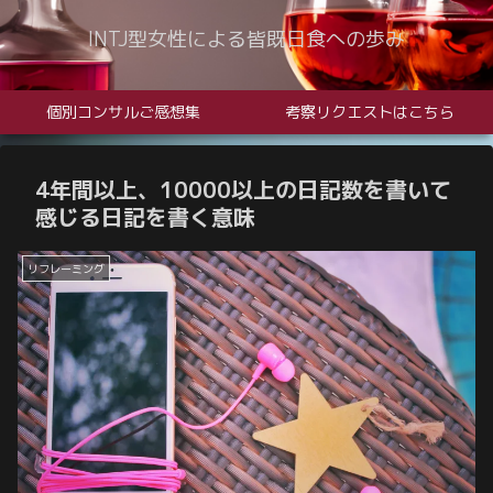
INTJ型女性による皆既日食への歩み
個別コンサルご感想集
考察リクエストはこちら
4年間以上、10000以上の日記数を書いて
感じる日記を書く意味
リフレーミング