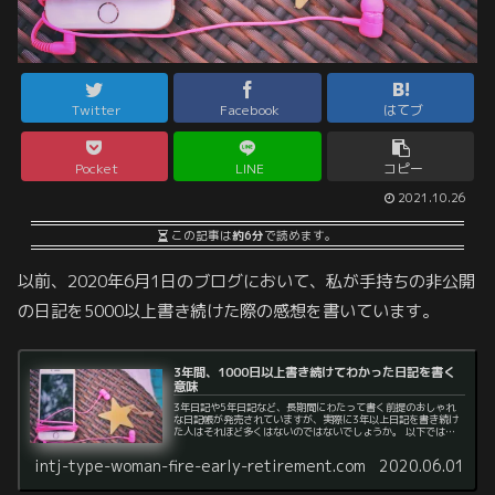
Twitter
Facebook
はてブ
Pocket
LINE
コピー
2021.10.26
この記事は
約6分
で読めます。
以前、2020年6月1日のブログにおいて、私が手持ちの非公開
の日記を5000以上書き続けた際の感想を書いています。
3年間、1000日以上書き続けてわかった日記を書く
意味
3年日記や5年日記など、長期間にわたって書く前提のおしゃれ
な日記帳が発売されていますが、実際に3年以上日記を書き続け
た人はそれほど多くはないのではないでしょうか。 以下では、
実際に3年間（1059日以上）日記を書き続けた私が日記を書く
意味について考えました。
intj-type-woman-fire-early-retirement.com
2020.06.01