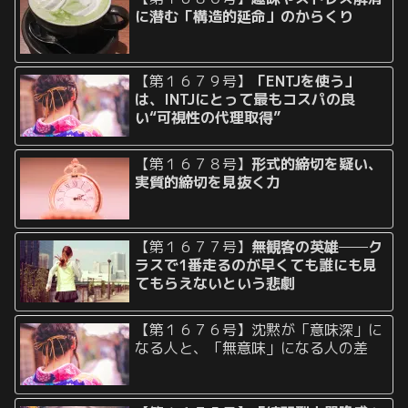
に潜む「構造的延命」のからくり
【第１６７９号】
「ENTJを使う」
は、INTJにとって最もコスパの良
い“可視性の代理取得”
【第１６７８号】
形式的締切を疑い、
実質的締切を見抜く力
【第１６７７号】
無観客の英雄──ク
ラスで1番走るのが早くても誰にも見
てもらえないという悲劇
【第１６７６号】沈黙が「意味深」に
なる人と、「無意味」になる人の差