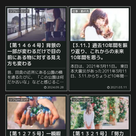
リフレーミング
仕事・勤め先
【第１４６４号】背景の
【3.11.】過去10年間を振
一部が変わるだけで目の
り返り、これからの未来
前にある物に対する見え
10年間を思う。
方も変わる
本日は、2021年3月11日。 東日
本大震災があった2011年3月11
昔、田舎の近所にある公園の横
日、3.11.からちょうど10年間経
を通るたびに、 「この公園は何
ちました。 今日は仕事を淡々と
だか古いな」 などと感じること
進める傍ら、「私のこの10年間
が多かった時期がありました。
2024.09.28
2021.03.11
はどのような歩みだったのだろ
しかし、ある時、その公園の横
うか」と考えていました。 ...
を通り過ぎることのない時期が
リフレーミング
リフレーミング
あり、 その後、 久々に、その公
園...
【第１２７５号】一瞬暇
【第１３２１号】「努力