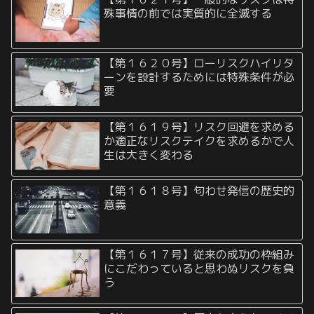
殊事情の前では実質的に全滅する
【第１６２０号】ローリスクハイリタ
ーンを設計するためには特殊条件が必
要
【第１６１９号】リスク回避を求める
か適正なリスクテイクを求めるかで人
生は大きく変わる
【第１６１８号】匂わせ発信の歴史的
意義
【第１６１７号】従来の成功の枠組み
にこだわっていると思わぬリスクを負
う