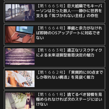
【第１６６５号】
巨大組織でもキーパ
ーソンはたった数人──静かに世界を
支える「気づかれない主柱」の存在
【第１６６４号】
準備と余力がなけれ
ば即時のOSアップデートに対応でき
ない
【第１６６３号】
適正なリスクテイク
による未来逆算型意思決定の魅力
【第１６６２号】
「実質的に80点まで
しか取れない構造」を見抜く能力
【第１６６１号】
捨てるべき習慣を見
極められなければ次のステージにはい
けない