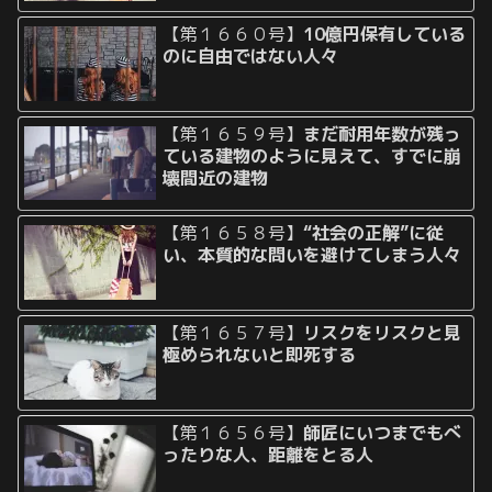
【第１６６０号】
10億円保有している
のに自由ではない人々
【第１６５９号】
まだ耐用年数が残っ
ている建物のように見えて、すでに崩
壊間近の建物
【第１６５８号】
“社会の正解”に従
い、本質的な問いを避けてしまう人々
【第１６５７号】
リスクをリスクと見
極められないと即死する
【第１６５６号】
師匠にいつまでもべ
ったりな人、距離をとる人