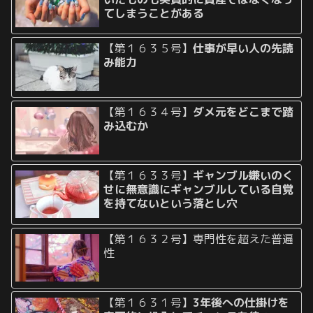
てしまうことがある
【第１６３５号】
仕事が早い人の先読
み能力
【第１６３４号】
ダメ元をどこまで踏
み込むか
【第１６３３号】
ギャンブル嫌いのく
せに無意識にギャンブルしている自覚
を持てないという落とし穴
【第１６３２号】専門性を超えた普遍
性
【第１６３１号】
3年後への仕掛けを