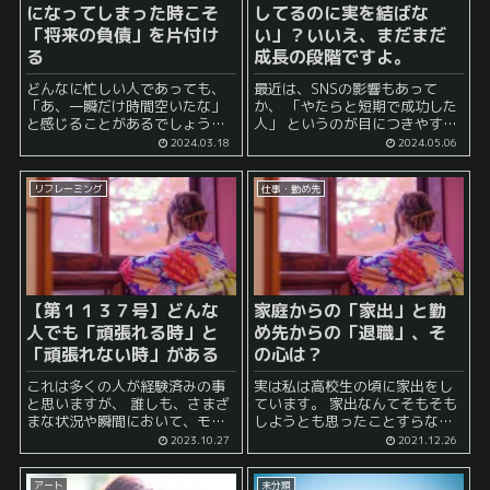
になってしまった時こそ
してるのに実を結ばな
「将来の負債」を片付け
い」？いいえ、まだまだ
る
成長の段階ですよ。
どんなに忙しい人であっても、
最近は、SNSの影響もあって
「あ、一瞬だけ時間空いたな」
か、 「やたらと短期で成功した
と感じることがあるでしょう。
人」 というのが目につきやすく
そのような時には、大抵の場
なっています。 見たくなくとも
2024.03.18
2024.05.06
合、事前にここに入れられる予
SNS等を見ていると、それは視
定もなく、 「無」 のような感覚
界に入ってしまうため、 それを
リフレーミング
仕事・勤め先
を味わうかもしれません。 ...
見て、 「純粋に羨ましい」 ...
【第１１３７号】どんな
家庭からの「家出」と勤
人でも「頑張れる時」と
め先からの「退職」、そ
「頑張れない時」がある
の心は？
これは多くの人が経験済みの事
実は私は高校生の頃に家出をし
と思いますが、 誰しも、さまざ
ています。 家出なんてそもそも
まな状況や瞬間において、モチ
しようとも思ったことすらない
ベーションやエネルギーが高ま
幸せな人もいるかもしれません
2023.10.27
2021.12.26
る時と低い時があります。 「睡
が、 世の中には家出をしたいと
眠時間は２時間や３時間でも全
考えている若い人はそこそこい
アート
未分類