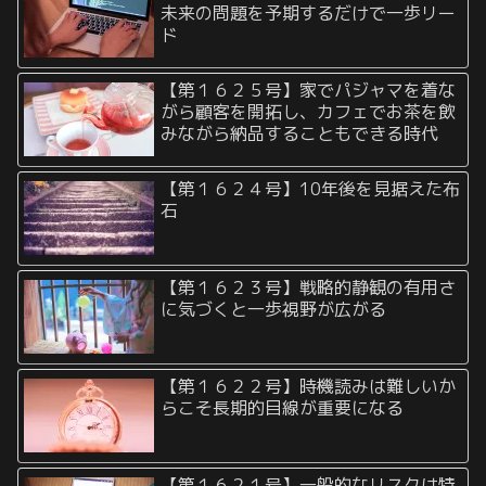
未来の問題を予期するだけで一歩リー
ド
【第１６２５号】家でパジャマを着な
がら顧客を開拓し、カフェでお茶を飲
みながら納品することもできる時代
【第１６２４号】10年後を見据えた布
石
【第１６２３号】戦略的静観の有用さ
に気づくと一歩視野が広がる
【第１６２２号】時機読みは難しいか
らこそ長期的目線が重要になる
【第１６２１号】一般的なリスクは特