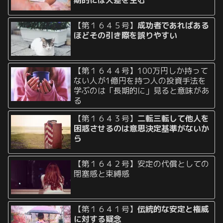
【第１６４５号】
成功者であればある
ほどその引き際を誤りやすい
【第１６４４号】100万円しか持って
ない人が1億円を持つ人の投資手法を
学ぶのは「長期的に」見ると意味があ
る
【第１６４３号】
二転三転して他人を
困惑させるのは意思決定基準がないか
ら
【第１６４２号】安定の代償としての
閉塞感と束縛感
【第１６４１号】
伝統的な安定と権威
に対する疑念