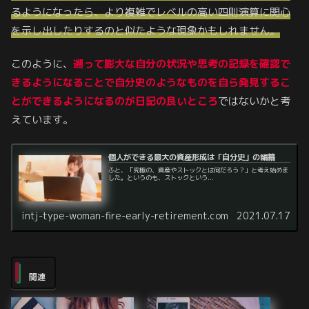
るようになったら、より複雑でレベルの高い四則演算に関心
を示し出したりするのと似たような現象かもしれません。
このように、
遡って膨大な自分の状況や思考の記録を確認で
きるようになることで自分史のようなものを自ら発見するこ
とができるようになるのが日記の良いところ
ではないかと考
えています。
個人ができる最大の資産形成は「自分史」の編纂
ふと、「究極の、資産やストックとは何だろう？」と考え始めま
した。というのも、ストックという...
intj-type-woman-fire-early-retirement.com
2021.07.17
関連