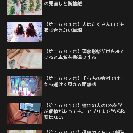
の見直しと断捨離
【第１６８４号】
人はたくさんいても
通じ合えない職場
【第１６８３号】
現象形態だけをみて
いると本質を勘違いする
【第１６８２号】
「うちの会社では」
から透けて見える距離感
【第１６８１号】
憧れの人のOSを学
ぶ価値があっても、アプリまで学ぶ必
要はない
【第１６８０号】
趣味やストレス解消