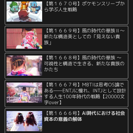
【第１６７０号】ポケモンスリープか
ら学ぶ人生戦略
【第１６６９号】風の時代の華族Ⅱ〜
新たな構造美としての「見えない貴
族」
【第１６６８号】風の時代の華族 〜
可視性と構造で生きる、新たな貴族の
かたち
【第１６６７号】MBTIは思考OS論で
ある——ENTJに憧れ、INTJとして設計
する人生100年時代の戦略【20000文
字over】
【第１６６６号】
AI時代における社会
資本の意義の解体