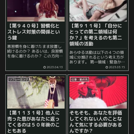
【第９４０号】習慣化と
【第９１１号】「自分に
ストレス対策の関係とい
とっての第二領域は何
う鍵
か？」を考えるのも第二
領域の活動
悪習慣を身に着けたまま放置し
続けるのか？ あるいは、良習慣
あらゆる活動は以下の４つの領
を身に着けるのか？ この方向性
域に分類されるという考え方が
の違いによって私たちの人生と
あります。 第一領域：緊急かつ
いうのは決定的に変わります。
重要な活動 第二領域：緊急では
2023.04.13
2023.03.15
何故ならば、人生は行動の積み
ないけど重要な活動 第三領域：
重ねによって創り上げられるも
緊急だけど重要ではない活動 第
のであり、その行動...
リフレーミング
仕事・勤め先
四領域：緊急でも重要でもない
活動 ...
【第１１３１号】他人に
そもそも、あなたを評価
売った恩があなたに返っ
してくれない人のことな
てくるのは５０年後のこ
んて気にする必要がある
ともある
んですか？