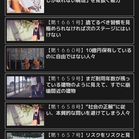
しか取れない構造」を見抜く能力
【第１６６１号】
捨てるべき習慣を見
極められなければ次のステージにはい
けない
【第１６６０号】
10億円保有している
のに自由ではない人々
【第１６５９号】
まだ耐用年数が残っ
ている建物のように見えて、すでに崩
壊間近の建物
【第１６５８号】
“社会の正解”に従
い、本質的な問いを避けてしまう人々
【第１６５７号】
リスクをリスクと見