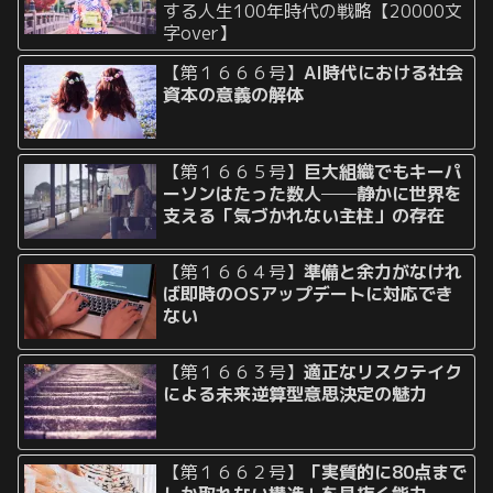
する人生100年時代の戦略【20000文
字over】
【第１６６６号】
AI時代における社会
資本の意義の解体
【第１６６５号】
巨大組織でもキーパ
ーソンはたった数人──静かに世界を
支える「気づかれない主柱」の存在
【第１６６４号】
準備と余力がなけれ
ば即時のOSアップデートに対応でき
ない
【第１６６３号】
適正なリスクテイク
による未来逆算型意思決定の魅力
【第１６６２号】
「実質的に80点まで