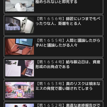
極められないと即死する
【第１６５６号】
師匠にいつまでもべ
ったりな人、距離をとる人
【第１６５５号】
人間と議論したがら
ずAIと議論したがる人々
【第１６５４号】
給与振込日は、資産
形成の出発点である
【第１６５３号】
真のリスクは瑣末な
ミスの発覚で覆い隠されてしまう
【第１６５２号】
素直な進捗報告がで