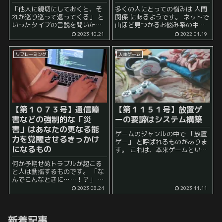
「他人に親切にしておくと、そ
多くの人にとっての悩みは 人間
れが巡り巡って返ってくる」 と
関係 にあるようです。 ネットで
いったタイプの言説を聞いたこ
山ほど見つかるお悩み系の中に
とがありませんか？ このような
は 「好きな人がいるのですが、
2023.10.21
2022.01.19
話を聞いた場合の反応は十人十
好きな人から私はどう思われて
色。 「その通りだ！これからは
いるのでしょうか？」 「勤め先
リフレーミング
人生ゲーム
積極的に他人に親切にしよ
の上司から自分は評価されてい
う！」 と素直に...
る...
【第１０７３号】通信障
【第１１５１号】放置ゲ
害などの強制的な「災
ーの要諦はシステム構築
害」はあなたの更なる能
ゲームのジャンルの中で 「放置
力を覚醒させるきっかけ
ゲー」 と呼ばれるものがありま
になるもの
す。 これは、本来ゲームという
のは、手元において自ら操作し
何か予期せぬトラブルが起こる
て進行させるものであるという
と人は動揺するものです。 「な
前提があるところ、 その前提を
んでこんなときに……！？」 と
覆し、プレイヤーが操作するこ
か 「私ばかりなぜこんな目
となく、自...
2023.08.24
2023.11.11
に？」 といった被害者感情が芽
生えやすいシチュエーションで
もあります。 例えば、突然、電
新着記事
車が止...