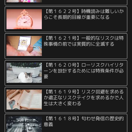
【第１６２２号】時機読みは難しいか
らこそ長期的目線が重要になる
【第１６２１号】一般的なリスクは特
殊事情の前では実質的に全滅する
【第１６２０号】ローリスクハイリタ
ーンを設計するためには特殊条件が必
要
【第１６１９号】リスク回避を求める
か適正なリスクテイクを求めるかで人
生は大きく変わる
【第１６１８号】匂わせ発信の歴史的
意義