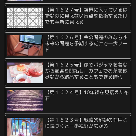
【第１６２７号】視界に入っているは
ずなのに見えない盲点を指摘するだけ
でも革新に見える
【第１６２６号】今の問題のみならず
未来の問題を予期するだけで一歩リー
ド
【第１６２５号】家でパジャマを着な
がら顧客を開拓し、カフェでお茶を飲
みながら納品することもできる時代
【第１６２４号】10年後を見据えた布
石
【第１６２３号】戦略的静観の有用さ
に気づくと一歩視野が広がる