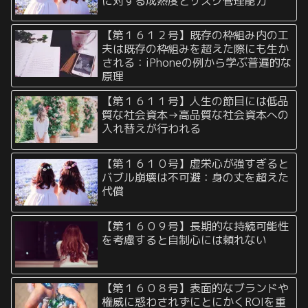
に対する成熟度とリスク管理能力
【第１６１２号】既存の枠組み内の工
夫は既存の枠組みを超えた際にも生か
される：iPhoneの例から学ぶ普遍的な
原理
【第１６１１号】人生の節目には低品
質な社会資本→高品質な社会資本への
入れ替えが行われる
【第１６１０号】虚栄心が強すぎると
バブル崩壊は不可避：身の丈を超えた
代償
【第１６０９号】長期的な持続可能性
を考慮すると自制心には頼れない
【第１６０８号】表面的なブランドや
権威に惑わされずにとにかくROIを重