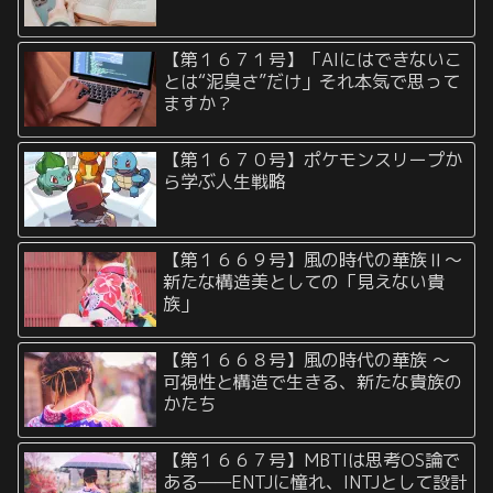
【第１６７１号】「AIにはできないこ
とは“泥臭さ”だけ」それ本気で思って
ますか？
【第１６７０号】ポケモンスリープか
ら学ぶ人生戦略
【第１６６９号】風の時代の華族Ⅱ〜
新たな構造美としての「見えない貴
族」
【第１６６８号】風の時代の華族 〜
可視性と構造で生きる、新たな貴族の
かたち
【第１６６７号】MBTIは思考OS論で
ある——ENTJに憧れ、INTJとして設計