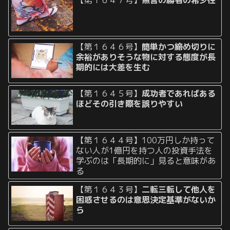
【第１６４６号】
簡単かつ締め切りに
余裕がありそうな物に対する態度が長
期的には大差を生む
【第１６４５号】
成功者であればある
ほどその引き際を誤りやすい
【第１６４４号】100万円しか持って
ない人が1億円を持つ人の投資手法を
学ぶのは「長期的に」見ると意味があ
る
【第１６４３号】
二転三転して他人を
困惑させるのは意思決定基準がないか
ら