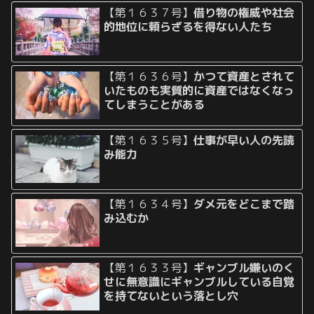
【第１６３７号】
借り物の権威や社会
的地位に頼らざるを得ない人たち
【第１６３６号】
かつて資産とされて
いたものも実質的に資産ではなくなっ
てしまうことがある
【第１６３５号】
仕事が早い人の先読
み能力
【第１６３４号】
ダメ元をどこまで踏
み込むか
【第１６３３号】
ギャンブル嫌いのく
せに無意識にギャンブルしている自覚
を持てないという落とし穴