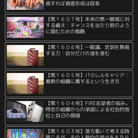
視すれば資産形成は容易
【第１６０７号】未来の第一領域に対
する備え：チャンスを当たり前のよう
に掴むための戦略
【第１６０６号】一般論、定説を無視
する力：自分だけの道を進む
【第１６０５号】パラレルキャリア：
複数の組織に属するという生き方
【第１６０４号】FIRE志望者の悩み。
特定の組織からの承認による社会的地
位と自己の価値
【第１６０３号】落ち着いて考える時
間こそが、その人独自の視点をもたら