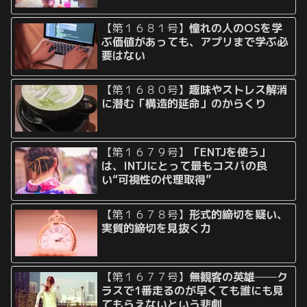
【第１６８１号】
憧れの人のOSを学
ぶ価値があっても、アプリまで学ぶ必
要はない
【第１６８０号】
趣味やストレス解消
に潜む「構造的延命」のからくり
【第１６７９号】
「ENTJを使う」
は、INTJにとって最もコスパの良
い“可視性の代理取得”
【第１６７８号】
形式的締切を疑い、
実質的締切を見抜く力
【第１６７７号】
無観客の英雄──ク
ラスで1番走るのが早くても誰にも見
てもらえないという悲劇