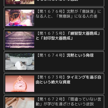
【第１６７６号】沈黙が「意味深」に
なる人と、「無意味」になる人の差
【第１６７５号】
「練習型大器晩成」
と「封印型大器晩成」
【第１６７４号】
沈黙という発信
【第１６７３号】
タイミングを選ぶ自
由という絶大な資産
【第１６７２号】「間違っていない言
動」が学びを遠ざけるという逆説