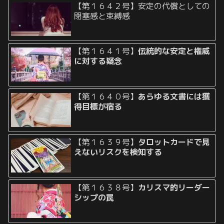
【第１６４２号】安定の代償としての
閉塞感と束縛感
【第１６４１号】
伝統的な安定と権威
に対する疑念
【第１６４０号】
あらゆる文書には獲
得目標が宿る
【第１６３９号】
タロットカードで見
えないリスクを検知する
【第１６３８号】
カリスマ的リーダー
シップの罠