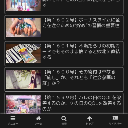
す
【第１６０２号】ボーナスタイムに全
力を注ぐための”貯め”の習慣の重要性
【第１６０１号】不満だらけの初期カ
ードでもそのまま捨てると敗北に直結
する
【第１６００号】その寄付は単なる
「施し」か、それとも「社会参画の
証」か？
【第１５９９号】ハレの日のQOLを改
善するのか、ケの日のQOLを改善する
のか
【第１５９８号】「取り敢えず統合し
メニュー
ホーム
検索
トップ
サイドバー