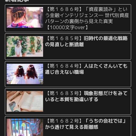
【第１６８６号】「資産裏読み」とい
う金融インテリジェンス― 世代別資産
パターンの裏側から見えた真実
【10000文字over】
【第１６８５号】
旧時代の最適化戦略
の見直しと断捨離
【第１６８４号】
人はたくさんいても
通じ合えない職場
【第１６８３号】
現象形態だけをみて
いると本質を勘違いする
【第１６８２号】
「うちの会社では」
から透けて見える距離感