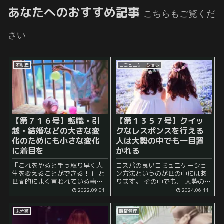
あなたへのおすすめ記事
こちらもご覧くだ
さい
不動産
コミュニケーション
【第７１６号】転職・引
【第１３５７号】クイッ
越・結婚などの大きな変
クなレスポンスを行える
化のためにも小さな変化
人は大勢の中でも一目置
に着目を
かれる
「これをやると手っ取り早く人
コスパの良いコミュニケーショ
生を変えることができる！」 と
ン方法というのが世の中にはあ
世間的によく言われている事柄
ります。 その中でも、 大勢のチ
があります。 それは、 勤め人の
ームの中であってもそれとない
2022.09.01
2024.06.11
場合は 転職 かもしれません。
レスポンスをクイックに行う人
例えば、今、年収４００万円で
というのは非常に目立ちます。
未分類
時間管理
働いている人が、...
特に、チームが大所帯になれば
なるほど、...