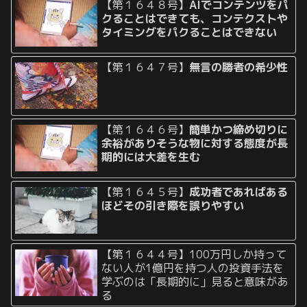
【第１６４８号】
AIでコンテンツをパ
クることはできても、コンテクストや
タイミングをパクることはできない
【第１６４７号】
無言の勝者の希少性
【第１６４６号】
簡単かつ締め切りに
余裕がありそうな物に対する態度が長
期的には大差を生む
【第１６４５号】
成功者であればある
ほどその引き際を誤りやすい
【第１６４４号】100万円しか持って
ない人が1億円を持つ人の投資手法を
学ぶのは「長期的に」見ると意味があ
る