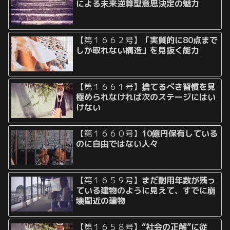
による未来逆算型意思決定の魅力
【第１６６２号】
「実質的に80点まで
しか取れない構造」を見抜く能力
【第１６６１号】
捨てるべき習慣を見
極められなければ次のステージにはい
けない
【第１６６０号】
10億円保有している
のに自由ではない人々
【第１６５９号】
まだ耐用年数が残っ
ている建物のように見えて、すでに崩
壊間近の建物
【第１６５８号】
“社会の正解”に従