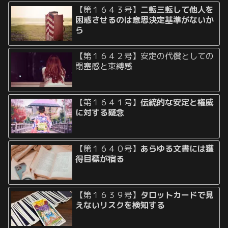
【第１６４３号】
二転三転して他人を
困惑させるのは意思決定基準がないか
ら
【第１６４２号】安定の代償としての
閉塞感と束縛感
【第１６４１号】
伝統的な安定と権威
に対する疑念
【第１６４０号】
あらゆる文書には獲
得目標が宿る
【第１６３９号】
タロットカードで見
えないリスクを検知する