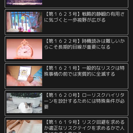
【第１６２３号】戦略的静観の有用さ
に気づくと一歩視野が広がる
【第１６２２号】時機読みは難しいか
らこそ長期的目線が重要になる
【第１６２１号】一般的なリスクは特
殊事情の前では実質的に全滅する
【第１６２０号】ローリスクハイリタ
ーンを設計するためには特殊条件が必
要
【第１６１９号】リスク回避を求める
か適正なリスクテイクを求めるかで人