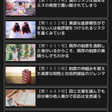
【第１６５３号】
真のリスクは瑣末な
ミスの発覚で覆い隠されてしまう
【第１６５２号】
素直な進捗報告がで
きない人は低評価をつけられるリスク
を重くみている
【第１６５１号】
既存の制度を逸脱し
た者がいるからこそ、既存の制度の素
晴らしさもわかる
【第１６５０号】
制度の枠組みを超え
た高度な知性と社会的認証のジレンマ
【第１６４９号】
同じ文章を読んでも
自分事か他人事かで反応は全然違う