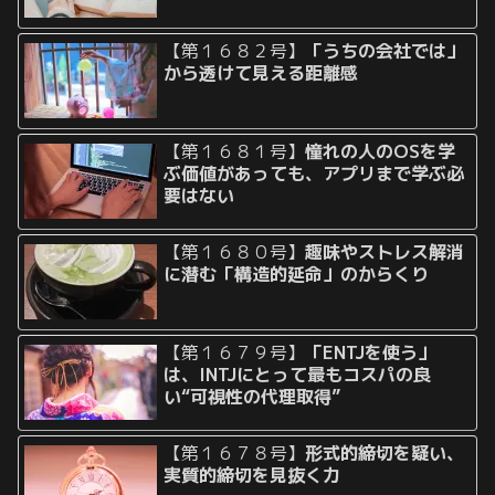
【第１６８２号】
「うちの会社では」
から透けて見える距離感
【第１６８１号】
憧れの人のOSを学
ぶ価値があっても、アプリまで学ぶ必
要はない
【第１６８０号】
趣味やストレス解消
に潜む「構造的延命」のからくり
【第１６７９号】
「ENTJを使う」
は、INTJにとって最もコスパの良
い“可視性の代理取得”
【第１６７８号】
形式的締切を疑い、
実質的締切を見抜く力