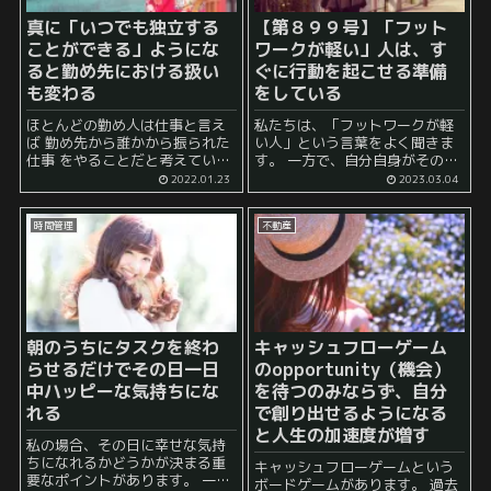
真に「いつでも独立する
【第８９９号】「フット
ことができる」ようにな
ワークが軽い」人は、す
ると勤め先における扱い
ぐに行動を起こせる準備
も変わる
をしている
ほとんどの勤め人は仕事と言え
私たちは、「フットワークが軽
ば 勤め先から誰かから振られた
い人」という言葉をよく聞きま
仕事 をやることだと考えている
す。 一方で、自分自身がそのよ
節があるかもしれません。 この
うに言われることは少ないかも
2022.01.23
2023.03.04
ような世界認識を抱いている
しれません。 そもそも、フット
と、 「出世をするためには上司
ワークが軽いとはどういうこと
時間管理
不動産
から与えられた仕事を着実に遂
なのでしょうか？ フットワーク
行しなければ...
が軽い人はどのよう...
朝のうちにタスクを終わ
キャッシュフローゲーム
らせるだけでその日一日
のopportunity（機会）
中ハッピーな気持ちにな
を待つのみならず、自分
れる
で創り出せるようになる
と人生の加速度が増す
私の場合、その日に幸せな気持
ちになれるかどうかが決まる重
キャッシュフローゲームという
要なポイントがあります。 一言
ボードゲームがあります。 過去