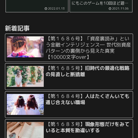
で言えば、 「その日にやるべき
にもこのゲームを10回ほど遊ん
ことがもう既に終わっている
だ感想を書きました。 資産形成
2022.01.13
2021.11.06
か」 否かです。 例えば、個人の
に関心があったり、経済的自由
確定申告は特別な...
の達成を目指している人は是非
ともプレイしてみ...
新着記事
【第１６８６号】「資産裏読み」とい
う金融インテリジェンス― 世代別資産
パターンの裏側から見えた真実
【10000文字over】
【第１６８５号】
旧時代の最適化戦略
の見直しと断捨離
【第１６８４号】
人はたくさんいても
通じ合えない職場
【第１６８３号】
現象形態だけをみて
いると本質を勘違いする