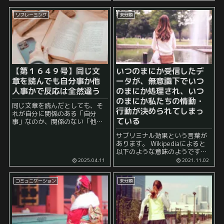
ないか」 と思いました。 勤め人
の癒やしグッズと言えば、お
リフレーミング
未分類
酒、マッサージ機、などが...
【第１６４９号】
同じ文
いつのまにか受信したデ
章を読んでも自分事か他
ータが、無意識下でいつ
人事かで反応は全然違う
のまにか処理され、いつ
のまにか私たちの情動・
同じ文章を読んだとしても、そ
行動が決められてしまっ
れが自分に関係のある「自分
ている
事」なのか、関係のない「他人
事」なのかによって、私たちの
サブリミナル効果という言葉が
反応は大きく異なります。この
あります。 Wikipediaによると
違いは、当事者意識の有無や、
以下のような意味のようです。
文章に対する着目点が異なるこ
サブリミナル効果（サブリミナ
とに起因します。人は、自分に
2025.04.11
2021.11.02
ルこうか）とは、意識と潜在意
直接関わ...
識の境界領域より下に刺激を与
コミュニケーション
未分類
えることで表れるとされている
効果のことを言い、...