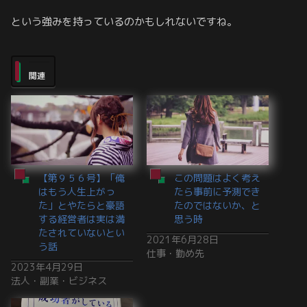
という強みを持っているのかもしれないですね。
関連
【第９５６号】「俺
この問題はよく考え
はもう人生上がっ
たら事前に予測でき
た」とやたらと豪語
たのではないか、と
する経営者は実は満
思う時
たされていないとい
2021年6月28日
う話
仕事・勤め先
2023年4月29日
法人・副業・ビジネス