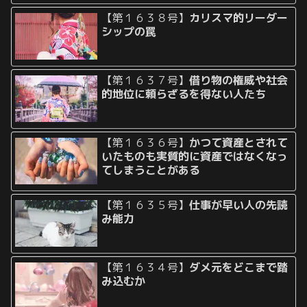
【第１６３８号】
カリスマ的リーダー
シップの罠
【第１６３７号】
借り物の権威や社会
的地位に頼らざるを得ない人たち
【第１６３６号】
かつて資産とされて
いたものも実質的に資産ではなくなっ
てしまうことがある
【第１６３５号】
仕事が早い人の先読
み能力
【第１６３４号】
ダメ元をどこまで踏
み込むか