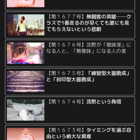
【第１６７７号】
無観客の英雄──ク
ラスで1番走るのが早くても誰にも見
てもらえないという悲劇
【第１６７６号】沈黙が「意味深」に
なる人と、「無意味」になる人の差
【第１６７５号】
「練習型大器晩成」
と「封印型大器晩成」
【第１６７４号】
沈黙という発信
【第１６７３号】
タイミングを選ぶ自
由という絶大な資産