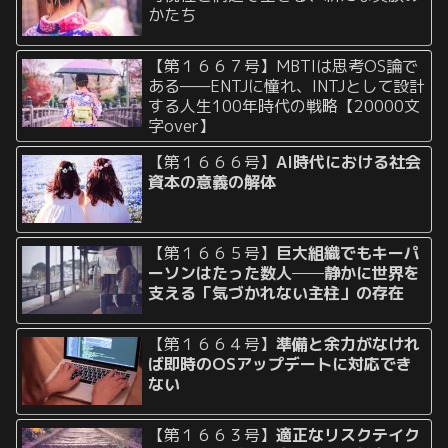
かたち
【第１６６７号】MBTIは思考OS論で
ある——ENTJに憧れ、INTJとして設計
する人生100年時代の戦略【20000文
字over】
【第１６６６号】
AI時代における社会
資本の意義の解体
【第１６６５号】
巨大組織でもキーパ
ーソンはたった数人──静かに世界を
支える「気づかれない主柱」の存在
【第１６６４号】
準備と余力がなけれ
ば即時のOSアップデートに対応でき
ない
【第１６６３号】
適正なリスクテイク