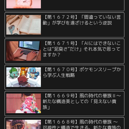
【第１６７２号】「間違っていない言
動」が学びを遠ざけるという逆説
【第１６７１号】「AIにはできないこ
とは“泥臭さ”だけ」それ本気で思って
ますか？
【第１６７０号】ポケモンスリープか
ら学ぶ人生戦略
【第１６６９号】風の時代の華族Ⅱ〜
新たな構造美としての「見えない貴
族」
【第１６６８号】風の時代の華族 〜
可視性と構造で生きる、新たな貴族の