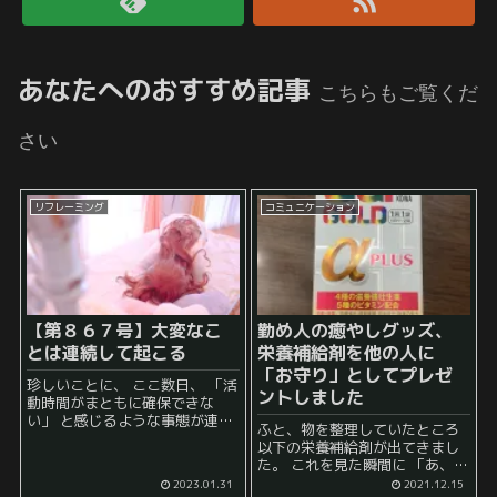
あなたへのおすすめ記事
こちらもご覧くだ
さい
リフレーミング
コミュニケーション
【第８６７号】大変なこ
勤め人の癒やしグッズ、
とは連続して起こる
栄養補給剤を他の人に
「お守り」としてプレゼ
珍しいことに、 ここ数日、 「活
ントしました
動時間がまともに確保できな
い」 と感じるような事態が連続
ふと、物を整理していたところ
しておきました。 基本的に、一
以下の栄養補給剤が出てきまし
度に何かがたくさんやってきて
た。 これを見た瞬間に 「あ、こ
も回せるようにしてあるのです
れは勤め人の癒やしグッズじゃ
2023.01.31
2021.12.15
が、 日常生活では、そ...