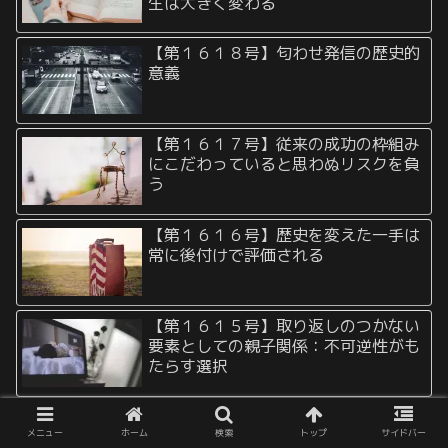
生は大きく変わる
【第１６１８号】匂わせ発信の歴史的
意義
【第１６１７号】従来の成功の枠組み
にこだわっていると思わぬリスクを負
う
【第１６１６号】歴史を変えた一手は
常に後付けで評価される
【第１６１５号】取り返しのつかない
要素としての親子関係：不可逆性がも
たらす選択
【第１６１４号】「今の発想は部分最
メニュー
ホーム
検索
トップ
サイドバー
適に過ぎないのではないか？」と疑問