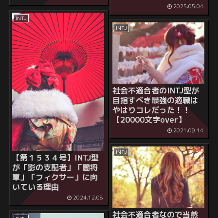
2025.05.04
INTJ
INTJ
社会不適合者のINTJ型が
目指すべき最強の適職は
やはりコレだった！！
【20000文字over】
2021.09.14
INTJ
【第１５３４号】INTJ型
が「影の支配者」「闇将
軍」「フィクサー」に向
いている理由
2024.12.08
社会不適合者なので当然