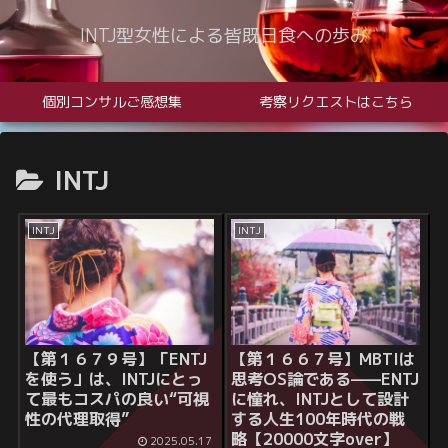
INTJ型女性による皆既日食への歩み
個別コンサルご感想集
考察リクエストはこちら
INTJ
INTJ
INTJ
【第１６７９号】
「ENTJ
【第１６６７号】MBTIは
を使う」は、INTJにとっ
思考OS論である——ENTJ
て最もコスパの良い“可視
に憧れ、INTJとして設計
性の代理取得”
する人生100年時代の戦
略【20000文字over】
2025.05.17