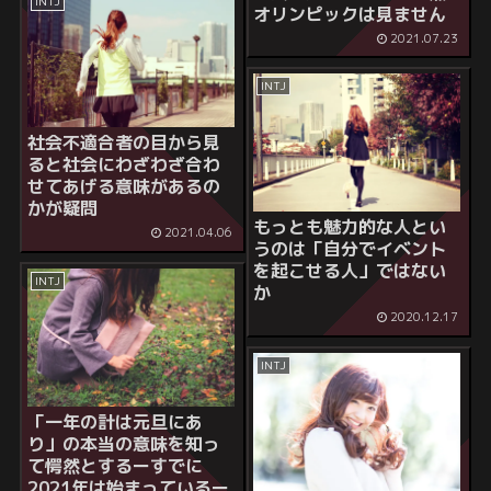
INTJ
オリンピックは見ません
2021.07.23
INTJ
社会不適合者の目から見
ると社会にわざわざ合わ
せてあげる意味があるの
かが疑問
もっとも魅力的な人とい
2021.04.06
うのは「自分でイベント
を起こせる人」ではない
INTJ
か
2020.12.17
INTJ
「一年の計は元旦にあ
り」の本当の意味を知っ
て愕然とするーすでに
2021年は始まっているー