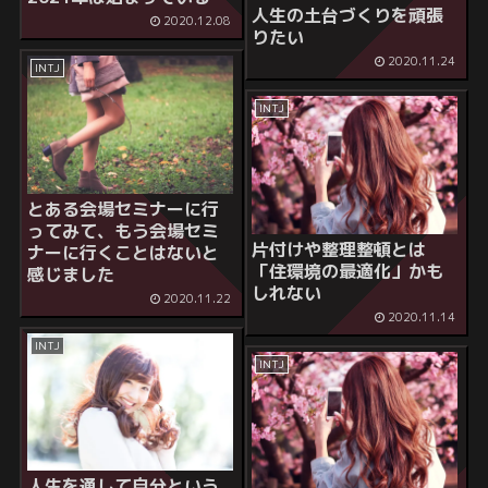
人生の土台づくりを頑張
2020.12.08
りたい
2020.11.24
INTJ
INTJ
とある会場セミナーに行
ってみて、もう会場セミ
片付けや整理整頓とは
ナーに行くことはないと
「住環境の最適化」かも
感じました
しれない
2020.11.22
2020.11.14
INTJ
INTJ
人生を通して自分という