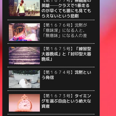
【第１６７７号】
無観客の
英雄──クラスで1番走る
のが早くても誰にも見ても
らえないという悲劇
【第１６７６号】沈黙が
「意味深」になる人と、
「無意味」になる人の差
【第１６７５号】
「練習型
大器晩成」と「封印型大器
晩成」
【第１６７４号】
沈黙とい
う発信
【第１６７３号】
タイミン
グを選ぶ自由という絶大な
資産