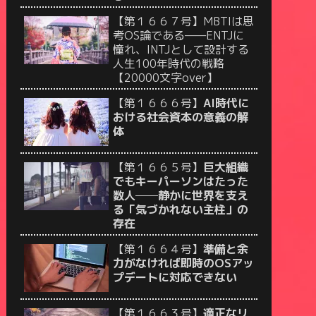
【第１６６７号】MBTIは思
考OS論である——ENTJに
憧れ、INTJとして設計する
人生100年時代の戦略
【20000文字over】
【第１６６６号】
AI時代に
おける社会資本の意義の解
体
【第１６６５号】
巨大組織
でもキーパーソンはたった
数人──静かに世界を支え
る「気づかれない主柱」の
存在
【第１６６４号】
準備と余
力がなければ即時のOSアッ
プデートに対応できない
【第１６６３号】
適正なリ