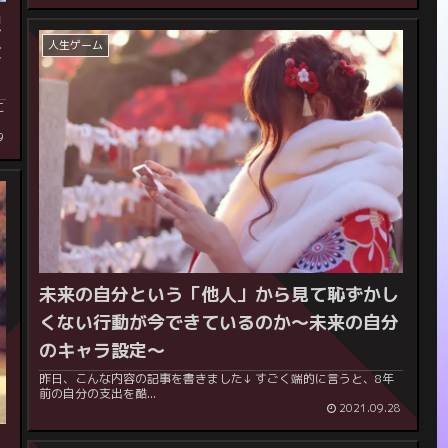
沢
人生ゲーム
大
9
未来の自分という「他人」から見て恥ずかし
くない行動が今できているのか～未来の自分
のキャラ設定～
昨日、こんな内容の記事を書きました↓ すごく端的に言うと、8年
前の自分の支出を酷...
2021.09.28