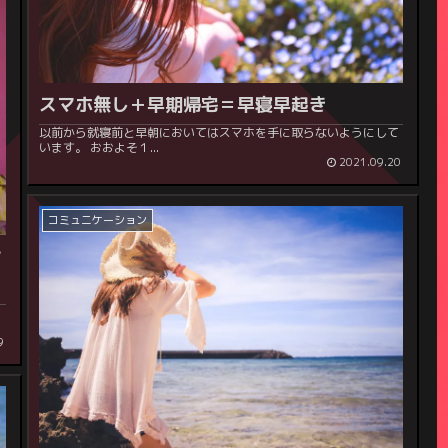
スマホ無し＋早期帰宅＝早寝早起き
以前から就寝前と早朝においてはスマホを手に取らないようにして
います。 おおよそ１...
2021.09.20
コミュニケーション
ン
ュ
9