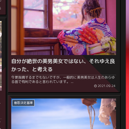
5
自分が絶世の美男美女ではない、それゆえ良
かった、と考える
今更指摘するまでもないですが、一般的に美男美女は人生のあらゆ
る面で有利であると言われています。 ...
2021.09.24
う
意思決定基準
て
ん