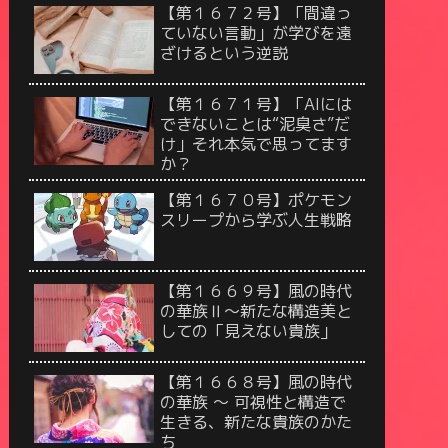
【第１６７２号】「間違っ
ていない言動」が学びを遠
ざけるという逆説
【第１６７１号】「AIには
できないことは“泥臭さ”だ
け」それ本気で思ってます
か？
【第１６７０号】ポケモン
スリープから学ぶ人生戦略
【第１６６９号】風の時代
の華族Ⅱ〜新たな構造美と
しての「見えない貴族」
【第１６６８号】風の時代
の華族 〜 可視性と構造で
生きる、新たな貴族のかた
ち