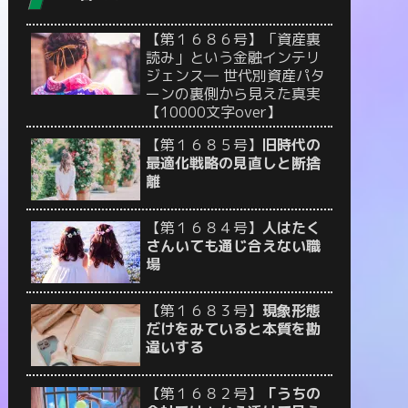
【第１６８６号】「資産裏
読み」という金融インテリ
ジェンス― 世代別資産パタ
ーンの裏側から見えた真実
【10000文字over】
【第１６８５号】
旧時代の
最適化戦略の見直しと断捨
離
【第１６８４号】
人はたく
さんいても通じ合えない職
場
【第１６８３号】
現象形態
だけをみていると本質を勘
違いする
【第１６８２号】
「うちの