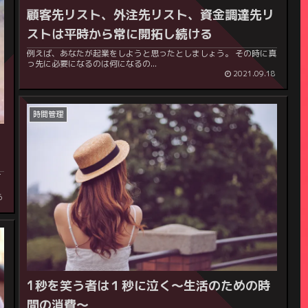
顧客先リスト、外注先リスト、資金調達先リ
ストは平時から常に開拓し続ける
例えば、あなたが起業をしようと思ったとしましょう。 その時に真
っ先に必要になるのは何になるの...
2021.09.18
時間管理
く
て
6
1秒を笑う者は１秒に泣く～生活のための時
間の消費～