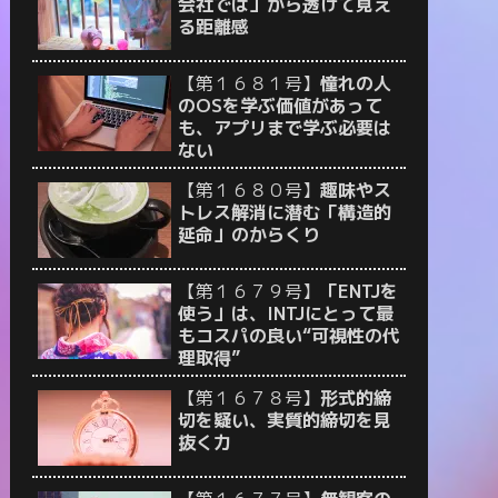
会社では」から透けて見え
る距離感
【第１６８１号】
憧れの人
のOSを学ぶ価値があって
も、アプリまで学ぶ必要は
ない
【第１６８０号】
趣味やス
トレス解消に潜む「構造的
延命」のからくり
【第１６７９号】
「ENTJを
使う」は、INTJにとって最
もコスパの良い“可視性の代
理取得”
【第１６７８号】
形式的締
切を疑い、実質的締切を見
抜く力