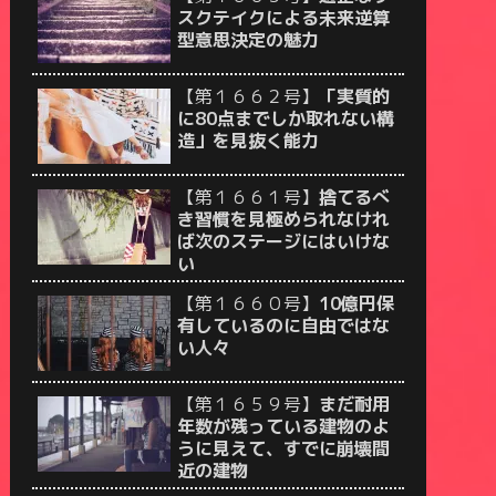
スクテイクによる未来逆算
型意思決定の魅力
【第１６６２号】
「実質的
に80点までしか取れない構
造」を見抜く能力
【第１６６１号】
捨てるべ
き習慣を見極められなけれ
ば次のステージにはいけな
い
【第１６６０号】
10億円保
有しているのに自由ではな
い人々
【第１６５９号】
まだ耐用
年数が残っている建物のよ
うに見えて、すでに崩壊間
近の建物