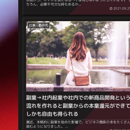
ちろん、必要不可欠な時もあるか...
2021.09.2
仕事・勤め先
副業→社内起業や社内での新商品開発とい
流れを作れると副業からの本業還元ができ
しかも自由も得られる
最近、本格的に副業を始めた影響で、ビジネス関係の本をたくさ
読むようになりました。 ...