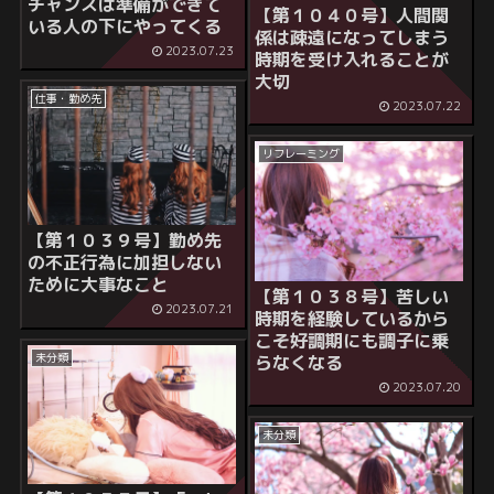
チャンスは準備ができて
【第１０４０号】人間関
いる人の下にやってくる
係は疎遠になってしまう
2023.07.23
時期を受け入れることが
大切
仕事・勤め先
2023.07.22
リフレーミング
【第１０３９号】勤め先
の不正行為に加担しない
ために大事なこと
【第１０３８号】苦しい
2023.07.21
時期を経験しているから
こそ好調期にも調子に乗
未分類
らなくなる
2023.07.20
未分類