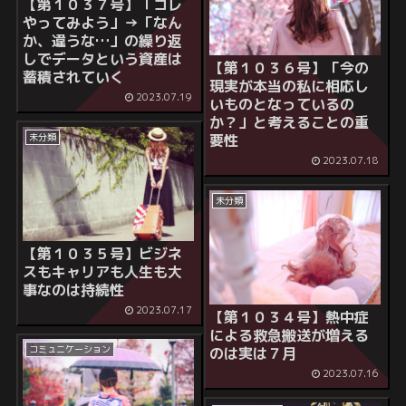
【第１０３７号】「コレ
やってみよう」→「なん
か、違うな…」の繰り返
しでデータという資産は
【第１０３６号】「今の
蓄積されていく
現実が本当の私に相応し
2023.07.19
いものとなっているの
か？」と考えることの重
未分類
要性
2023.07.18
未分類
【第１０３５号】ビジネ
スもキャリアも人生も大
事なのは持続性
2023.07.17
【第１０３４号】熱中症
による救急搬送が増える
コミュニケーション
のは実は７月
2023.07.16