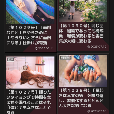
【第１０３０号】同じ団
【第１０２９号】「面倒
体・組織であっても構成
なこと」をやるために
員・環境が変わると雰囲
「やらないとさらに面倒
気が大幅に変わる
になる」仕掛けが有効
2023.07.12
2023.07.11
時間管理
健康
【第１０２８号】「早起
【第１０２７号】眠りた
きは三文の徳」を繰り返
いタイミングで時間を気
し、習慣化するとどんど
にせず眠れることはそれ
ん大きな徳になる
自体とても幸せなことで
2023.07.10
ある