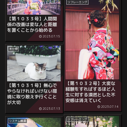
リフレーミング
【第１０３３号】人間関
係の改善は変な人と距離
を置くことから始める
2023.07.15
未分類
【第１０３２号】大変な
【第１０３１号】無心で
経験をすればするほど人
やらなければいけない環
生に対する漠然とした不
境に取り敢えず行くこと
安感は消えていく
が大切
2023.07.14
2023.07.13
リフレーミング
システム構築