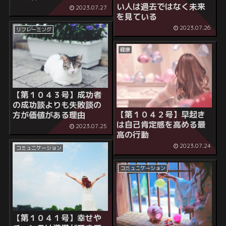
い人は過去ではなく未来
2023.07.27
を見ている
2023.07.26
リフレーミング
健康
【第１０４３号】成功者
の成功談よりも失敗談の
【第１０４２号】早起き
方が価値がある理由
は自己肯定感を高める最
2023.07.25
高の行動
2023.07.24
コミュニケーション
コミュニケーション
【第１０４１号】幸せや