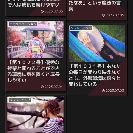
たなあ」という魔法の言
で人は成長を続けやすい
葉
2023.07.05
2023.07.06
コミュニケーション
リフレーミング
【第１０２２号】優秀な
【第１０２１号】あなた
後輩と関わることができ
の毎日が変わり映えなく
る環境に身を置くと成長
とも、外部環境は刻々と
しやすい
変化している
2023.07.04
2023.07.03
リフレーミング