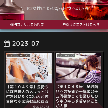
INTJ型女性による皆既日食への歩み
個別コンサルご感想集
考察リクエストはこちら
2023-07
コミュニケーション
リフレーミング
【第１０４８号】金融商
【第１０４９号】金持ち
品への投資で一気に〇千
になる最大のメリットは
万円儲かっても動じたり
付き合いたくない人と付
ウキウキしすぎないこと
き合わずに済む点にある
が大事
2023.07.31