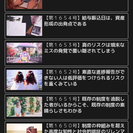
【第１６５４号】
給与振込日は、資産
形成の出発点である
【第１６５３号】
真のリスクは瑣末な
ミスの発覚で覆い隠されてしまう
【第１６５２号】
素直な進捗報告がで
きない人は低評価をつけられるリスク
を重くみている
【第１６５１号】
既存の制度を逸脱し
た者がいるからこそ、既存の制度の素
晴らしさもわかる
【第１６５０号】
制度の枠組みを超え
た高度な知性と社会的認証のジレンマ