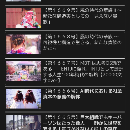
【第１６６９号】風の時代の華族Ⅱ〜
新たな構造美としての「見えない貴
族」
【第１６６８号】風の時代の華族 〜
可視性と構造で生きる、新たな貴族の
かたち
【第１６６７号】MBTIは思考OS論で
ある——ENTJに憧れ、INTJとして設計
する人生100年時代の戦略【20000文
字over】
【第１６６６号】
AI時代における社会
資本の意義の解体
【第１６６５号】
巨大組織でもキーパ
ーソンはたった数人──静かに世界を
支える「気づかれない主柱」の存在