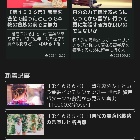
【第１５３６号】表面を
自分の力で稼げるように
金箔で繕ったところで本
なってから留学に行って
物の金塊の前では無力
更に勉強する方が良いの
ではないか
「箔をつける」という言葉があ
ります。 特に近年、海外留学や
個人的な感覚として、キャリア
資格取得など、いわゆる「箔を
アップと称して更なる高学歴を
つける」行為が盛んに行われて
獲得するために留学に行く人が
いますが、果たしてそれらは本
いるのを見ると違和感がありま
2024.12.09
2021.09.30
当に投資を行うだけの価値があ
す。 すなわち、高学歴をゲット
るのでしょうか。 箔をつけるこ
すれば良い待遇の勤め先に勤め
との幻想 海外留学や...
やすくなるのではないか、とい
新着記事
う感覚の人がたまにいるのです
が、そ...
【第１６８６号】「資産裏読み」とい
う金融インテリジェンス― 世代別資産
パターンの裏側から見えた真実
【10000文字over】
【第１６８５号】
旧時代の最適化戦略
の見直しと断捨離