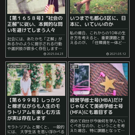
【第１６５８号】
“社会の
いつまでも都心3区に、日
正解”に従い、本質的な問
本に、いていいのか
いを避けてしまう人々
私の場合、これからの10年の生
き方を考えると、重要課題と言
社会には、あたかも「正解」が
えるのが、 「住環境を一体どう
あるかのように提示される行動
するのか」 という問いに一定の
や選択肢が数多く存在します。
答えを出すことだと考えていま
たとえば、「いい大学に入るべ
2025.04.23
2021.03.12
す。 そして、今までは「部屋の
き」「保険には入っておいたほ
中に限った」住環境に主に着目
うが安心」「留学すれば視野が
して、自分にとっ...
リフレーミング
留学
広がる」といった言説は、一定
の説得力を持ち、多くの人が無
意識に...
【第６９９号】しっかり
経営学修士号(MBA)だけ
と稼ぎながらも人生のモ
じゃなくて美術学修士号
ラトリアムを楽しむ方法
(MFA)にも着目する
が実は存在します
改めて自分が今後何を学んでい
くべきなのか、ということを考
モラトリアム と聞くと、 一般的
えた場合、特に課題となってく
には、 大学生活 を思い浮かべる