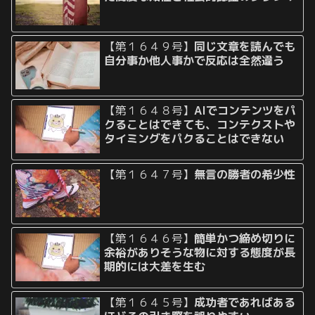
【第１６４９号】
同じ文章を読んでも
自分事か他人事かで反応は全然違う
【第１６４８号】
AIでコンテンツをパ
クることはできても、コンテクストや
タイミングをパクることはできない
【第１６４７号】
無言の勝者の希少性
【第１６４６号】
簡単かつ締め切りに
余裕がありそうな物に対する態度が長
期的には大差を生む
【第１６４５号】
成功者であればある