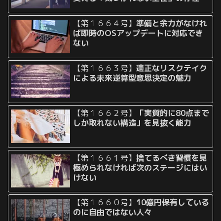
【第１６６４号】
準備と余力がなけれ
ば即時のOSアップデートに対応でき
ない
【第１６６３号】
適正なリスクテイク
による未来逆算型意思決定の魅力
【第１６６２号】
「実質的に80点まで
しか取れない構造」を見抜く能力
【第１６６１号】
捨てるべき習慣を見
極められなければ次のステージにはい
けない
【第１６６０号】
10億円保有している
のに自由ではない人々