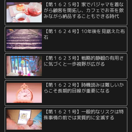
【第１６２５号】家でパジャマを着な
がら顧客を開拓し、カフェでお茶を飲
みながら納品することもできる時代
【第１６２４号】10年後を見据えた布
石
【第１６２３号】戦略的静観の有用さ
に気づくと一歩視野が広がる
【第１６２２号】時機読みは難しいか
らこそ長期的目線が重要になる
【第１６２１号】一般的なリスクは特
殊事情の前では実質的に全滅する