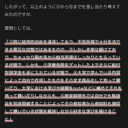
したがって、以上のように①から⑤までを差し当たり考えて
みたのですが、
理想としては、
「②既に経済的自由を達成しており、不労所得で十分生活で
きる盤石な状態ではあるものの、③しかし本業は続けてお
り、ちゃっかり
勤め先から
給与所得はしっかりともらってい
る状態で、しかも、①学費免除をゲットした上でさらに給付
型奨学金も手に入れている状態で、④大学で学んでいる内容
によって自分で作成したものをそのまま商品化して売って稼
いだり、大学における学びや経験をnoteなどに纏めてそれを
売って稼いだりしながらも、⑤授業時間外では自分でも勉強
会を別途開催することによってその参加者から参加料も徴収
して稼いでいる状態を維持しながら好きな学びを続けるこ
と」