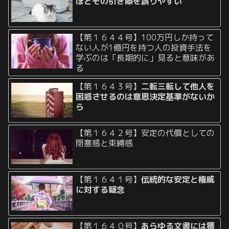
ほどその引き際を誤りやすい
【第１６４４号】100万円しか持って
ない人が1億円を持つ人の投資手法を
学ぶのは「長期的に」見ると意味があ
る
【第１６４３号】
二転三転して他人を
困惑させるのは意思決定基準がないか
ら
【第１６４２号】安定の代償としての
閉塞感と束縛感
【第１６４１号】
伝統的な安定と権威
に対する疑念
【第１６４０号】
あらゆる文書には獲