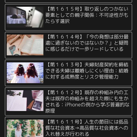
【第１６１５号】取り返しのつかない
要素としての親子関係：不可逆性がも
たらす選択
【第１６１４号】「今の発想は部分最
適に過ぎないのではないか？」と疑問
に感じるだけで一歩リードしている
【第１６１３号】夫婦財産契約を締結
できる夫婦は離婚しにくい理由：結婚
に対する成熟度とリスク管理能力
【第１６１２号】既存の枠組み内の工
夫は既存の枠組みを超えた際にも生か
される：iPhoneの例から学ぶ普遍的な
原理
【第１６１１号】人生の節目には低品
質な社会資本→高品質な社会資本への
入れ替えが行われる