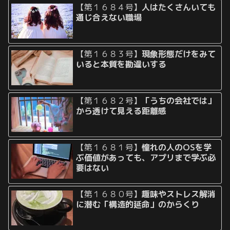
【第１６８４号】
人はたくさんいても
通じ合えない職場
【第１６８３号】
現象形態だけをみて
いると本質を勘違いする
【第１６８２号】
「うちの会社では」
から透けて見える距離感
【第１６８１号】
憧れの人のOSを学
ぶ価値があっても、アプリまで学ぶ必
要はない
【第１６８０号】
趣味やストレス解消
に潜む「構造的延命」のからくり