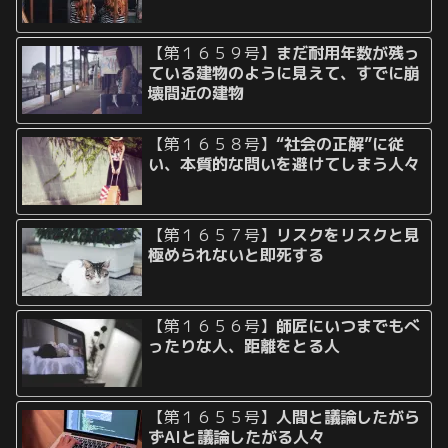
【第１６５９号】
まだ耐用年数が残っ
ている建物のように見えて、すでに崩
壊間近の建物
【第１６５８号】
“社会の正解”に従
い、本質的な問いを避けてしまう人々
【第１６５７号】
リスクをリスクと見
極められないと即死する
【第１６５６号】
師匠にいつまでもべ
ったりな人、距離をとる人
【第１６５５号】
人間と議論したがら
ずAIと議論したがる人々