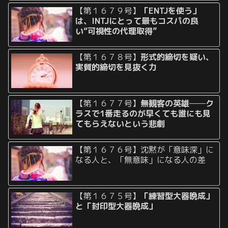
【第１６７９号】
「ENTJを使う」
は、INTJにとって最もコスパの良
い“可視性の代理取得”
【第１６７８号】
形式的締切を疑い、
実質的締切を見抜く力
【第１６７７号】
無観客の英雄──ク
ラスで1番走るのが早くても誰にも見
てもらえないという悲劇
【第１６７６号】沈黙が「意味深」に
なる人と、「無意味」になる人の差
【第１６７５号】
「練習型大器晩成」
と「封印型大器晩成」