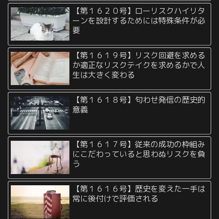
【第１６２０号】ローリスクハイリタ
ーンを設計するためには特殊条件が必
要
【第１６１９号】リスク回避を求める
か適正なリスクテイクを求めるかで人
生は大きく変わる
【第１６１８号】匂わせ発信の歴史的
意義
【第１６１７号】従来の成功の枠組み
にこだわっていると思わぬリスクを負
う
【第１６１６号】歴史を変えた一手は
常に後付けで評価される