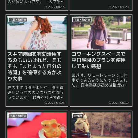
るのは以下の点です。 ●自分の
人が多いようです。 「大学生時
人生のビジョンを創る力 ●ビジ
代は人生の夏休み」 と表現され
2022.08.15
2021.05.20
ョンを現実的な物にするための
ることもありますよね。 実際に
具体的な設計を行う力 ●設計に
は、最近の大学生は単位取得が
基づいてビジョンを...
仕事・勤め先
仕事・勤め先
簡単ではない場...
スキマ時間を有効活用す
コワーキングスペースで
るのもいいけれど、そも
平日昼間のプランを使用
そも「まとまった自分の
してみた感想
時間」を確保する方がよ
最近は、リモートワークでも仕
り大事
事ができるようになってきまし
た。 在宅勤務が初めは推奨され
世の中には時間術とか、時間管
ていたので、私も2020年はほと
理というもののノウハウが流行
んど自宅でパソコンを触ってい
っています。 代表的な時間術と
る機会が多かったのですが、よ
いうのは、 スキマ時間を有効活
2021.01.08
2021.06.30
くよく考えると、リモートワー
用しよう！ というものになりま
ク＝在宅勤務というわけではな
す。よく聞きますよね？ これは
い...
仕事・勤め先
未分類
思えば、私が小学生の頃からよ
く見ていた...