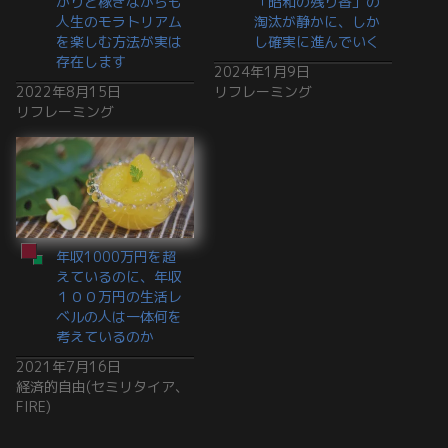
かりと稼ぎながらも
「昭和の残り香」の
人生のモラトリアム
淘汰が静かに、しか
を楽しむ方法が実は
し確実に進んでいく
存在します
2024年1月9日
2022年8月15日
リフレーミング
リフレーミング
年収1000万円を超
えているのに、年収
１００万円の生活レ
ベルの人は一体何を
考えているのか
2021年7月16日
経済的自由(セミリタイア、
FIRE)