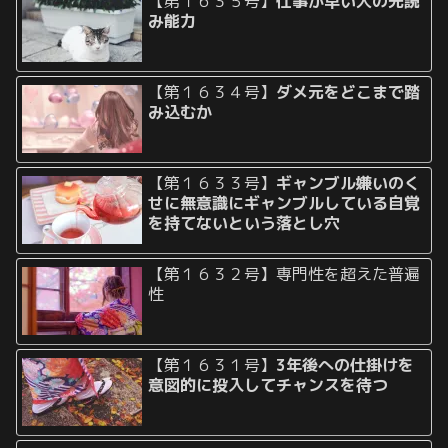
【第１６３５号】
仕事が早い人の先読
み能力
【第１６３４号】
ダメ元をどこまで踏
み込むか
【第１６３３号】
ギャンブル嫌いのく
せに無意識にギャンブルしている自覚
を持てないという落とし穴
【第１６３２号】専門性を超えた普遍
性
【第１６３１号】
3年後への仕掛けを
意図的に投入してチャンスを待つ