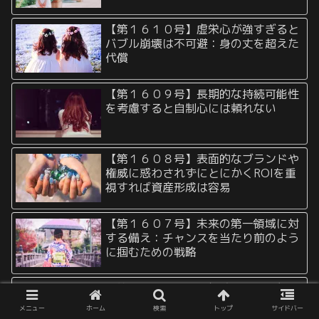
【第１６１０号】虚栄心が強すぎると
バブル崩壊は不可避：身の丈を超えた
代償
【第１６０９号】長期的な持続可能性
を考慮すると自制心には頼れない
【第１６０８号】表面的なブランドや
権威に惑わされずにとにかくROIを重
視すれば資産形成は容易
【第１６０７号】未来の第一領域に対
する備え：チャンスを当たり前のよう
に掴むための戦略
【第１６０６号】一般論、定説を無視
する力：自分だけの道を進む
メニュー
ホーム
検索
トップ
サイドバー