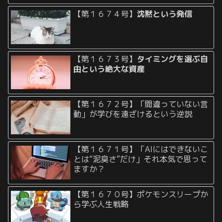
【第１６７４号】
沈黙という発信
【第１６７３号】
タイミングを選ぶ自
由という絶大な資産
【第１６７２号】「間違っていない言
動」が学びを遠ざけるという逆説
【第１６７１号】「AIにはできないこ
とは“泥臭さ”だけ」それ本気で思って
ますか？
【第１６７０号】ポケモンスリープか
ら学ぶ人生戦略