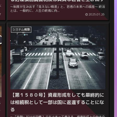
～制度が生み出す「見えない格差」と、若者の未来への視座～ 終活
とは、一般的に、人生の終焉に向...
7
2025.01.26
システム構築
【第１５８０号】資産形成をしても最終的に
は相続税として一部は国に返還することにな
あ
る
み
～「金額」だけが目標？ 立ち止まって考える、資産形成との向き合