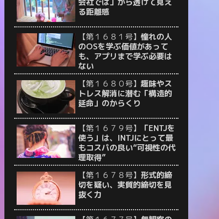
会社では」から透けて見え
る距離感
【第１６８１号】
憧れの人
のOSを学ぶ価値があって
も、アプリまで学ぶ必要は
ない
【第１６８０号】
趣味やス
トレス解消に潜む「構造的
延命」のからくり
【第１６７９号】
「ENTJを
使う」は、INTJにとって最
もコスパの良い“可視性の代
理取得”
【第１６７８号】
形式的締
切を疑い、実質的締切を見
抜く力