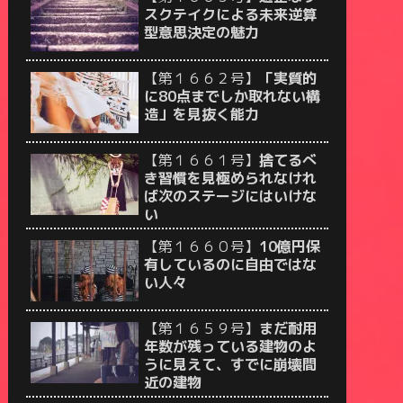
スクテイクによる未来逆算
型意思決定の魅力
【第１６６２号】
「実質的
に80点までしか取れない構
造」を見抜く能力
【第１６６１号】
捨てるべ
き習慣を見極められなけれ
ば次のステージにはいけな
い
【第１６６０号】
10億円保
有しているのに自由ではな
い人々
【第１６５９号】
まだ耐用
年数が残っている建物のよ
うに見えて、すでに崩壊間
近の建物