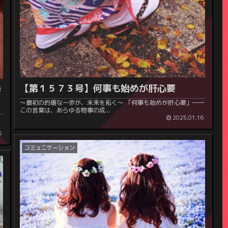
【第１５７３号】何事も始めが肝心要
特
～最初の的確な一歩が、未来を拓く～ 「何事も始めが肝心要」――
この言葉は、あらゆる物事の成...
。
2025.01.16
5
コミュニケーション