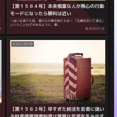
つ
【第１５８４号】本来慎重な人が無心の行動
モードになったら勝利は近い
～迷いを捨てた時、真の力が解き放たれる～ 「石橋を叩いて渡る」
ということわざがあるように、慎...
9
2025.01.28
リフレーミング
ン
【第１５８２号】早すぎた終活を若者に強い
る財産債務調書制度は異質な若者を生み出す