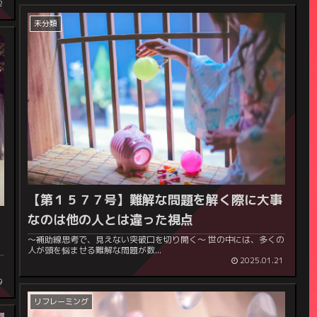
2
未分類
【第１５７７号】難解な問題を解く際に大事
なのは他の人とは違った視点
。
～補助線思考で、見えない突破口を切り開く～ 世の中には、多くの
人が頭を悩ませる難解な問題が数...
2025.01.21
9
リフレーミング