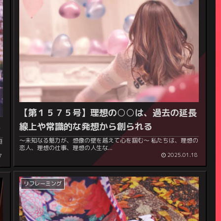
【第１５７５号】理想の○○は、過去の延長
線上や常識的な発想から創られる
し
～未知なる魅力が、想像の壁を越えて心を掴む～ 私たちは、理想の
恋人、理想の仕事、理想の人生な...
2025.01.18
7
リフレーミング