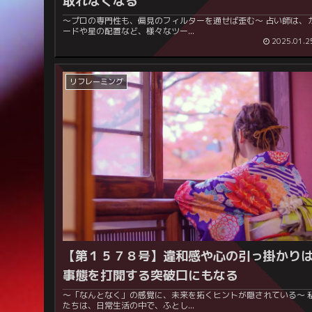
取れなくなる
～プロの専門性も、偏見のフィルターを通せば歪む～ 占い師は、カ
ードや星の配置など、様々なツー...
2025.01.2
リフレーミング
【第１５７８号】違和感や心の引っ掛かり
事態を打開する突破口にもなる
～「なんとなく」の感覚に、未来を拓くヒントが隠されている～ 私
たちは、日常生活の中で、ふとし...