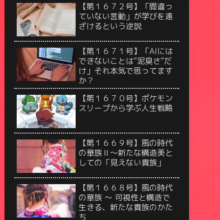
【第１６７２号】「間違っ
ていない言動」が学びを遠
ざけるという逆説
【第１６７１号】「AIには
できないことは“泥臭さ”だ
け」それ本気で思ってます
か？
【第１６７０号】ポケモン
スリープから学ぶ人生戦略
【第１６６９号】風の時代
の華族Ⅱ〜新たな構造美と
しての「見えない貴族」
【第１６６８号】風の時代
の華族 〜 可視性と構造で
生きる、新たな貴族のかた
ち