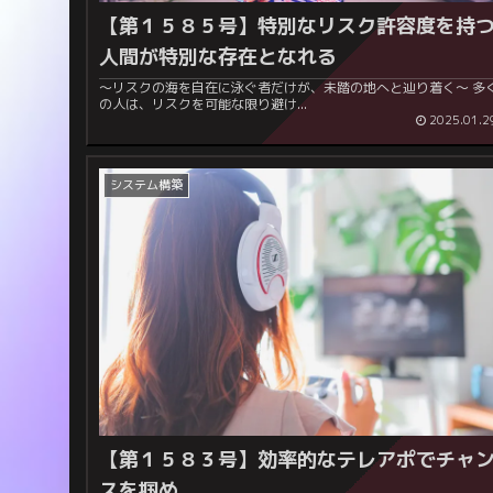
【第１５８５号】特別なリスク許容度を持
人間が特別な存在となれる
～リスクの海を自在に泳ぐ者だけが、未踏の地へと辿り着く～ 多く
の人は、リスクを可能な限り避け...
2025.01.2
システム構築
【第１５８３号】効率的なテレアポでチャ
スを掴め