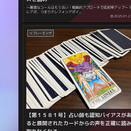
～闇雲なコールはもう古い！戦略的アプローチで成約率アップ～ テ
レアポ、つまりテレフォンアポイ...
2025.01.2
リフレーミング
【第１５８１号】占い師も認知バイアスが
ると展開されたカードからの声を正確に読