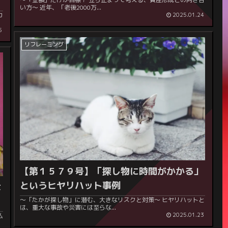
い方～ 近年、「老後2000万...
2025.01.24
5
リフレーミング
【第１５７９号】「探し物に時間がかかる」
というヒヤリハット事例
は
～「たかが探し物」に潜む、大きなリスクと対策～ ヒヤリハットと
は、重大な事故や災害には至らな...
2025.01.23