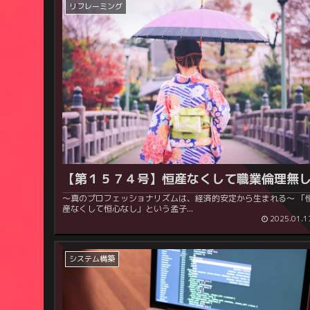
リフレーミング
【第１５７４号】恒産なくして職業倫理無
～真のプロフェッショナリズムは、経済的安定から生まれる～ 「恒
産なくして恒心なし」という孟子...
2025.01.1
システム構築