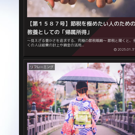
【第１５８７号】節税を極めたい人のため
教養としての「帰属所得」
～見えざる豊かさを追求する、究極の節税戦略～ 節税と聞くと、多
くの人は経費の計上や損金の活用...
2025.01.3
リフレーミング