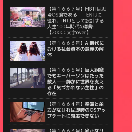
【第１６６７号】MBTIは思
考OS論である——ENTJに
憧れ、INTJとして設計する
人生100年時代の戦略
【20000文字over】
【第１６６６号】
AI時代に
おける社会資本の意義の解
体
【第１６６５号】
巨大組織
でもキーパーソンはたった
数人──静かに世界を支え
る「気づかれない主柱」の
存在
【第１６６４号】
準備と余
力がなければ即時のOSアッ
プデートに対応できない
【第１６６３号】
適正なリ