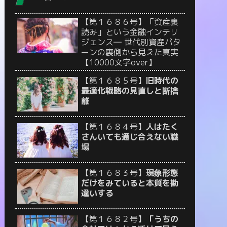
【第１６８６号】「資産裏
読み」という金融インテリ
ジェンス― 世代別資産パタ
ーンの裏側から見えた真実
【10000文字over】
【第１６８５号】
旧時代の
最適化戦略の見直しと断捨
離
【第１６８４号】
人はたく
さんいても通じ合えない職
場
【第１６８３号】
現象形態
だけをみていると本質を勘
違いする
【第１６８２号】
「うちの