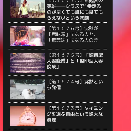
【第１６７７号】
無観客の
英雄──クラスで1番走る
のが早くても誰にも見ても
らえないという悲劇
【第１６７６号】沈黙が
「意味深」になる人と、
「無意味」になる人の差
【第１６７５号】
「練習型
大器晩成」と「封印型大器
晩成」
【第１６７４号】
沈黙とい
う発信
【第１６７３号】
タイミン
グを選ぶ自由という絶大な
資産