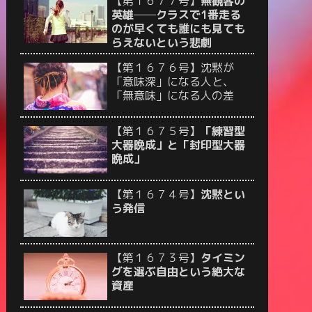
【第１６７７号】
無観客の
英雄──クラスで1番走る
のが早くても誰にも見ても
らえないという悲劇
【第１６７６号】沈黙が
「意味深」になる人と、
「無意味」になる人の差
【第１６７５号】
「練習型
大器晩成」と「封印型大器
晩成」
【第１６７４号】
沈黙とい
う発信
【第１６７３号】
タイミン
グを選ぶ自由という絶大な
資産