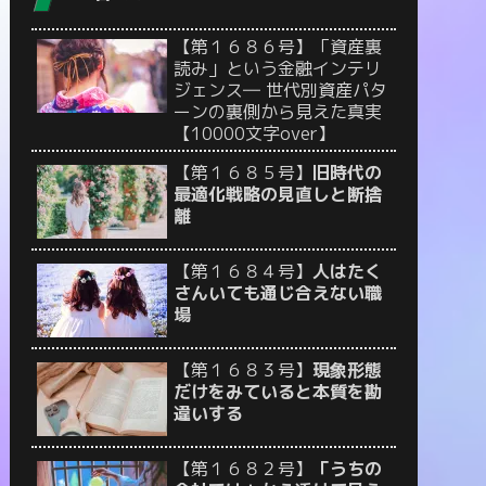
【第１６８６号】「資産裏
読み」という金融インテリ
ジェンス― 世代別資産パタ
ーンの裏側から見えた真実
【10000文字over】
【第１６８５号】
旧時代の
最適化戦略の見直しと断捨
離
【第１６８４号】
人はたく
さんいても通じ合えない職
場
【第１６８３号】
現象形態
だけをみていると本質を勘
違いする
【第１６８２号】
「うちの