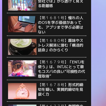
会社では」から透けて見え
る距離感
【第１６８１号】
憧れの人
のOSを学ぶ価値があって
も、アプリまで学ぶ必要は
ない
【第１６８０号】
趣味やス
トレス解消に潜む「構造的
延命」のからくり
【第１６７９号】
「ENTJを
使う」は、INTJにとって最
もコスパの良い“可視性の代
理取得”
【第１６７８号】
形式的締
切を疑い、実質的締切を見
抜く力