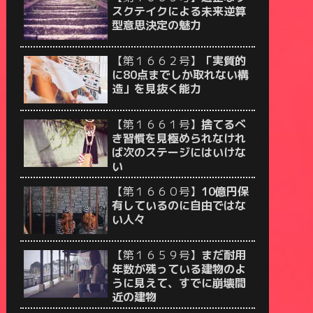
スクテイクによる未来逆算
型意思決定の魅力
【第１６６２号】
「実質的
に80点までしか取れない構
造」を見抜く能力
【第１６６１号】
捨てるべ
き習慣を見極められなけれ
ば次のステージにはいけな
い
【第１６６０号】
10億円保
有しているのに自由ではな
い人々
【第１６５９号】
まだ耐用
年数が残っている建物のよ
うに見えて、すでに崩壊間
近の建物