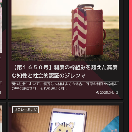
が
わ
【第１６５０号】
制度の枠組みを超えた高度
な知性と社会的認証のジレンマ
現代社会において、優秀な人材は多くの場合、既存の制度や枠組み
の中で評価され、それを通じて社...
4
2025.04.12
リフレーミング