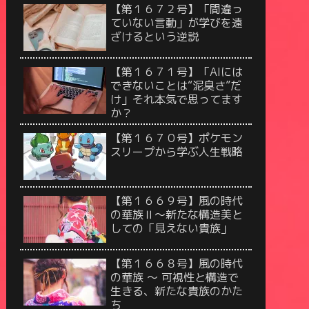
【第１６７２号】「間違っ
ていない言動」が学びを遠
ざけるという逆説
【第１６７１号】「AIには
できないことは“泥臭さ”だ
け」それ本気で思ってます
か？
【第１６７０号】ポケモン
スリープから学ぶ人生戦略
【第１６６９号】風の時代
の華族Ⅱ〜新たな構造美と
しての「見えない貴族」
【第１６６８号】風の時代
の華族 〜 可視性と構造で
生きる、新たな貴族のかた
ち