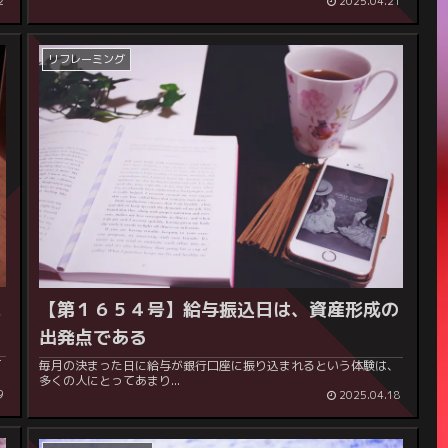
2
2025.04.21
リフレーミング
と
【第１６５４号】
給与振込日は、資産形成の
出発点である
て
毎月の決まった日に給与が銀行口座に振り込まれるという体験は、
多くの人にとってあまり...
9
2025.04.18