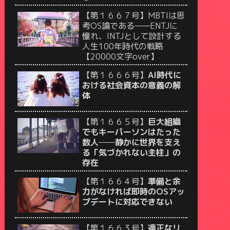
【第１６６７号】MBTIは思
考OS論である——ENTJに
憧れ、INTJとして設計する
人生100年時代の戦略
【20000文字over】
【第１６６６号】
AI時代に
おける社会資本の意義の解
体
【第１６６５号】
巨大組織
でもキーパーソンはたった
数人──静かに世界を支え
る「気づかれない主柱」の
存在
【第１６６４号】
準備と余
力がなければ即時のOSアッ
プデートに対応できない
【第１６６３号】
適正なリ