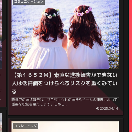
コミュニケーション
の
【第１６５２号】
素直な進捗報告ができない
人は低評価をつけられるリスクを重くみてい
る
や
職場での進捗報告は、プロジェクトの進行やチームの連携において
7
重要な役割を果たします。しかし...
2025.04.14
リフレーミング