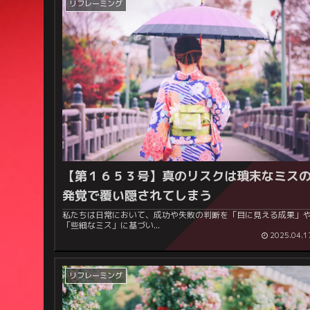
リフレーミング
【第１６５３号】
真のリスクは瑣末なミス
発覚で覆い隠されてしまう
私たちは日常において、成功や失敗の判断を「目に見える成果」
「些細なミス」に基づい...
2025.04.1
リフレーミング