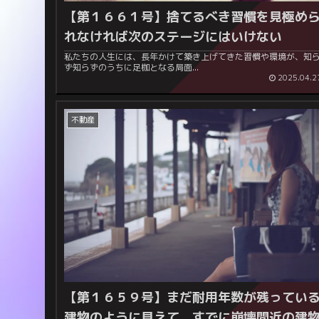
【第１６６１号】
捨てるべき習慣を見極め
れなければ次のステージにはいけない
私たちの人生には、長年かけて築き上げてきた習慣や環境が、知
ず知らずのうちに足枷となる局面...
2025.04.2
不動産
【第１６５９号】
まだ耐用年数が残ってい
建物のように見えて、すでに崩壊間近の建