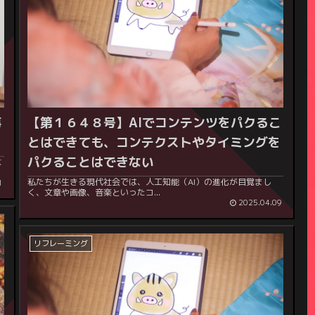
事
【第１６４８号】
AIでコンテンツをパクるこ
とはできても、コンテクストやタイミングを
パクることはできない
な
私たちが生きる現代社会では、人工知能（AI）の進化が目覚まし
1
く、文章や画像、音楽といったコ...
2025.04.09
リフレーミング