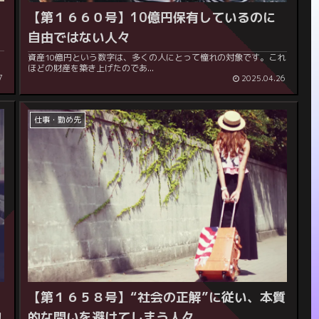
ら
【第１６６０号】
10億円保有しているのに
自由ではない人々
ら
資産10億円という数字は、多くの人にとって憧れの対象です。これ
ほどの財産を築き上げたのであ...
7
2025.04.26
仕事・勤め先
る
【第１６５８号】
“社会の正解”に従い、本質
物
的な問いを避けてしまう人々