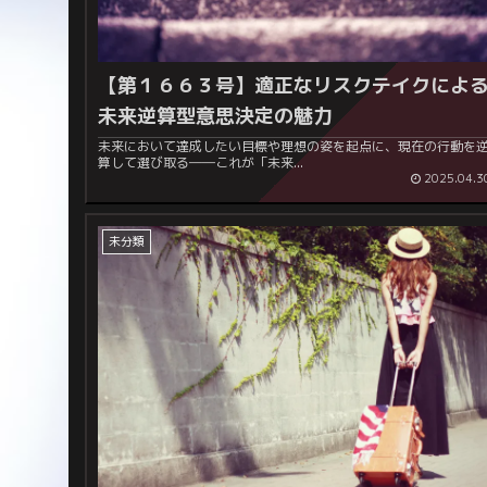
【第１６６３号】
適正なリスクテイクによ
未来逆算型意思決定の魅力
未来において達成したい目標や理想の姿を起点に、現在の行動を
算して選び取る――これが「未来...
2025.04.3
未分類