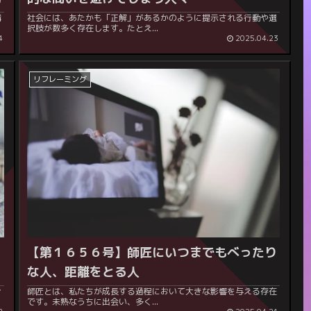
構
社会には、あたかも「正解」があるかのように提示される行動や選
択肢が数多く存在します。たとえ...
4
2025.04.23
リフレーミング
ら
【第１６５６号】
師匠にいつまでもべったり
な人、距離をとる人
お
師匠とは、私たちが成長する過程において大きな影響を与える存在
です。未熟なうちに出会い、多く...