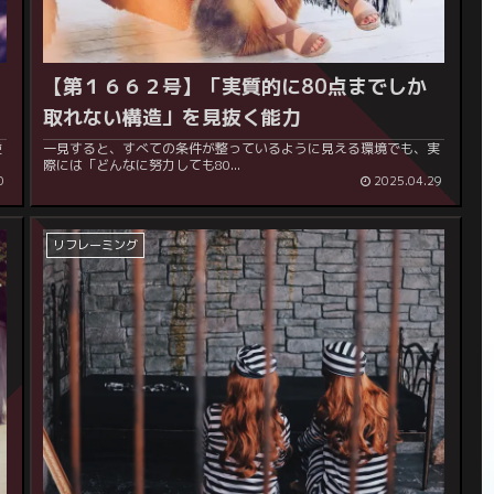
る
【第１６６２号】
「実質的に80点までしか
取れない構造」を見抜く能力
逆
一見すると、すべての条件が整っているように見える環境でも、実
際には「どんなに努力しても80...
0
2025.04.29
リフレーミング