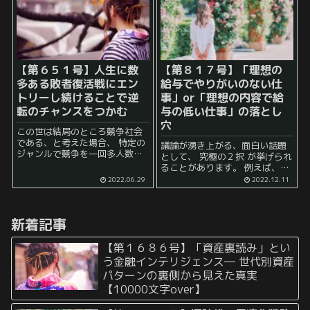
ってきているのかが実...
【第６５１号】人生に数
【第８１７号】「理想の
多ある敗者復活戦にエン
給与でやりがいのない仕
トリーし続けることで逆
事」or「理想の内容で給
転のチャンスをつかむ
与の低い仕事」の落とし
穴
この世は結局のところ競争社会
である、と考えた場合、 特定の
議論が湧き上がる、面白い話題
ジャンルで競争を一回多人数で
として、 究極の２択 が挙げられ
行った場合、基本的に1位を取れ
ることがあります。 例えば、
るのは一人だけでそれ以外の人
「理想の給与でやりがいのない
2022.06.29
2022.12.11
は2位以降になります。 とする
仕事」or「理想の内容で給与の
と、何かの競争を行った場合、1
低い仕事」 などは頻繁に話題が
人の人間しか一位をとる...
上がる印象です。 この手...
新着記事
【第１６８６号】「資産裏読み」とい
う金融インテリジェンス― 世代別資産
パターンの裏側から見えた真実
【10000文字over】