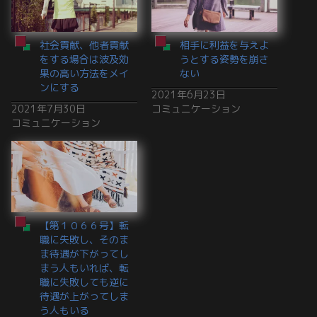
社会貢献、他者貢献
相手に利益を与えよ
をする場合は波及効
うとする姿勢を崩さ
果の高い方法をメイ
ない
ンにする
2021年6月23日
2021年7月30日
コミュニケーション
コミュニケーション
【第１０６６号】転
職に失敗し、そのま
ま待遇が下がってし
まう人もいれば、転
職に失敗しても逆に
待遇が上がってしま
う人もいる