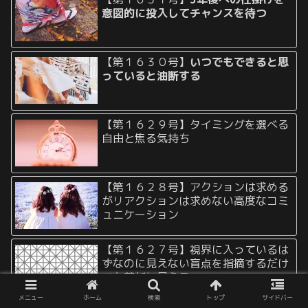
意図的に投入してチャンスを待つ
【第１６３０号】
いつでもできると思
っていると油断する
【第１６２９号】タイミングを選べる
自由と焦る気持ち
【第１６２８号】アクションは求める
がリアクションは求めない高度なコミ
ュニケーション
【第１６２７号】視界に入っているは
ずなのに見えない盲点を指摘するだけ
でも革新に見える
メニュー
ホーム
検索
トップ
サイドバー