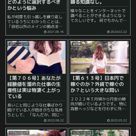
どのように選択するべき
勝る知識なし。
かという悩み
様々なことをインターネットで
調べることができるようになっ
私が何度も引っ越しを繰り返し
て久しいです。 何でもかんでも
ているうちにわかったことは、
調べることが可能になったこと
「自宅以外のメインの拠点まで
で、 「インターネット検索をし
要する時間」を最重視している
2021.06.16
2024.02.22
ているだけで予習をした気にな
ということです。 例えば、勤め
る」 ことも多いでしょう。 実際
先に毎回行かなくてはいけな
に、 ...
リフレーミング
未分類
い、あるいは自分の趣味で毎回
行こうとしている場合、当然そ
こをメイ...
【第７０６号】あなたが
【第６１３号】日本円で
経験値を溜めた仕事の生
稼ぐのか？外貨で稼ぐの
産性は実は物凄く上がっ
か？という大きな問い
ている
２０２２年３月頃から円安の傾
向が続いているようです。 特に
長いこと同じような仕事ばかり
為替ヘッジなどを行わずに外貨
続けている人が抱きがちな気持
で資産を運用している方は、円
ちとして、 「なんだか、同じよ
安が続くたびに円による評価額
うなことばかりやっているのだ
2022.08.22
2022.05.22
がガンガン上がっていく様を目
けど、これ意味あるのだろう
の当たりにしていることでしょ
か」 といったことや 「自分がど
う。 人によっては、自分が普...
リフレーミング
リフレーミング
のくらい仕事ができるようにな