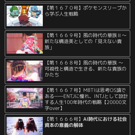
【第１６７０号】ポケモンスリープか
ら学ぶ人生戦略
【第１６６９号】風の時代の華族Ⅱ〜
新たな構造美としての「見えない貴
族」
【第１６６８号】風の時代の華族 〜
可視性と構造で生きる、新たな貴族の
かたち
【第１６６７号】MBTIは思考OS論で
ある——ENTJに憧れ、INTJとして設計
する人生100年時代の戦略【20000文
字over】
【第１６６６号】
AI時代における社会
資本の意義の解体