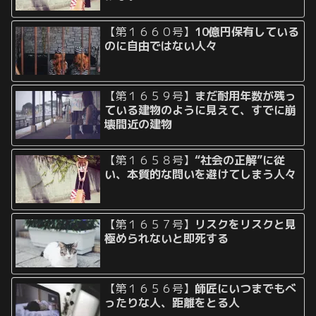
【第１６６０号】
10億円保有している
のに自由ではない人々
【第１６５９号】
まだ耐用年数が残っ
ている建物のように見えて、すでに崩
壊間近の建物
【第１６５８号】
“社会の正解”に従
い、本質的な問いを避けてしまう人々
【第１６５７号】
リスクをリスクと見
極められないと即死する
【第１６５６号】
師匠にいつまでもべ
ったりな人、距離をとる人