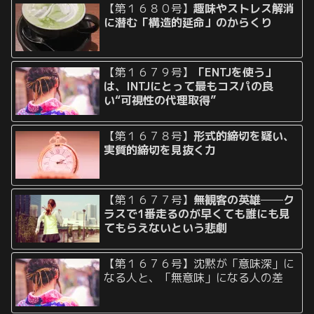
【第１６８０号】
趣味やストレス解消
に潜む「構造的延命」のからくり
【第１６７９号】
「ENTJを使う」
は、INTJにとって最もコスパの良
い“可視性の代理取得”
【第１６７８号】
形式的締切を疑い、
実質的締切を見抜く力
【第１６７７号】
無観客の英雄──ク
ラスで1番走るのが早くても誰にも見
てもらえないという悲劇
【第１６７６号】沈黙が「意味深」に
なる人と、「無意味」になる人の差