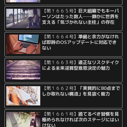
【第１６６５号】
巨大組織でもキーパ
ーソンはたった数人──静かに世界を
支える「気づかれない主柱」の存在
【第１６６４号】
準備と余力がなけれ
ば即時のOSアップデートに対応でき
ない
【第１６６３号】
適正なリスクテイク
による未来逆算型意思決定の魅力
【第１６６２号】
「実質的に80点まで
しか取れない構造」を見抜く能力
【第１６６１号】
捨てるべき習慣を見
極められなければ次のステージにはい
けない