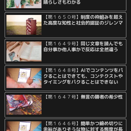
晴らしさもわかる
【第１６５０号】
制度の枠組みを超え
た高度な知性と社会的認証のジレンマ
【第１６４９号】
同じ文章を読んでも
自分事か他人事かで反応は全然違う
【第１６４８号】
AIでコンテンツをパ
クることはできても、コンテクストや
タイミングをパクることはできない
【第１６４７号】
無言の勝者の希少性
【第１６４６号】
簡単かつ締め切りに
余裕がありそうな物に対する態度が長