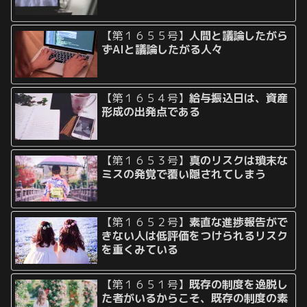
【第１６５５号】
人間と議論したがら
ずAIと議論したがる人々
【第１６５４号】
給与振込日は、資産
形成の出発点である
【第１６５３号】
真のリスクは瑣末な
ミスの発覚で覆い隠されてしまう
【第１６５２号】
素直な進捗報告がで
きない人は低評価をつけられるリスク
を重くみている
【第１６５１号】
既存の制度を逸脱し
た者がいるからこそ、既存の制度の素