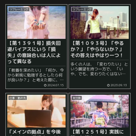
リフレーミング
リフレーミング
【第１３９１号】損失回
【第１０９３号】「やる
避バイアスにいう「損
か？」「やらないか？」
失」の意味合いは人によ
その答えはやはり一つ！
って異なる
多くの人は、 「変わりたい」 と
いう願望を持つ一方で、 「い
「教養を深めたい」 「何か、今
や、でも、変わりたくはない」
から新規に勉強するとしたら何
という願望をも持っています。
が良いか？」 と考えた際に、長
後者の引力はかなり強力です。
い目で見ると、 認知バイアス と
2024.07.15
2023.09.13
頑張って前へ進もうとしても、
いうものは外せないと考えてい
「いや、でも、」...
ます。 何故ならば、私たちは、
仕事・勤め先
未分類
日常的な生活から、重大な決断
ま...
「メインの拠点」を今後
【第１２５１号】実践に