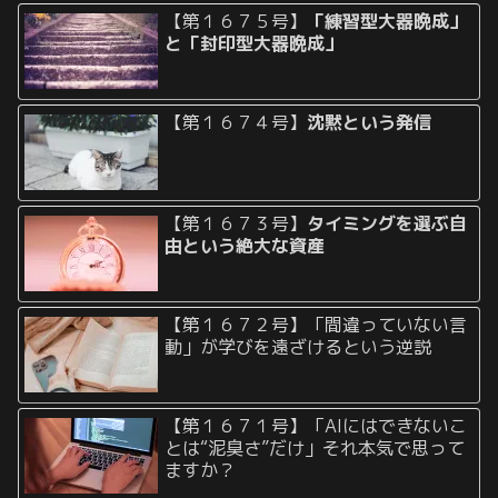
【第１６７５号】
「練習型大器晩成」
と「封印型大器晩成」
【第１６７４号】
沈黙という発信
【第１６７３号】
タイミングを選ぶ自
由という絶大な資産
【第１６７２号】「間違っていない言
動」が学びを遠ざけるという逆説
【第１６７１号】「AIにはできないこ
とは“泥臭さ”だけ」それ本気で思って
ますか？