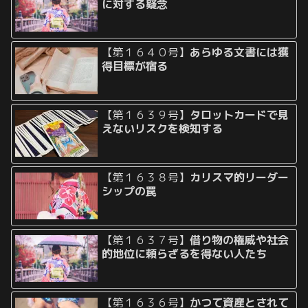
に対する疑念
【第１６４０号】
あらゆる文書には獲
得目標が宿る
【第１６３９号】
タロットカードで見
えないリスクを検知する
【第１６３８号】
カリスマ的リーダー
シップの罠
【第１６３７号】
借り物の権威や社会
的地位に頼らざるを得ない人たち
【第１６３６号】
かつて資産とされて