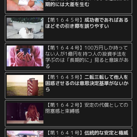
期的には大差を生む
【第１６４５号】
成功者であればある
ほどその引き際を誤りやすい
【第１６４４号】100万円しか持って
ない人が1億円を持つ人の投資手法を
学ぶのは「長期的に」見ると意味があ
る
【第１６４３号】
二転三転して他人を
困惑させるのは意思決定基準がないか
ら
【第１６４２号】安定の代償としての
閉塞感と束縛感
【第１６４１号】
伝統的な安定と権威