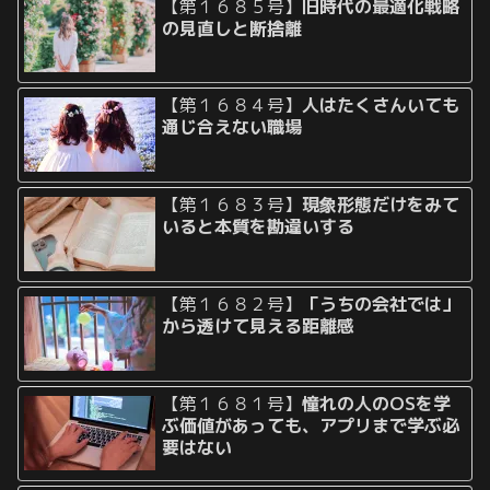
【第１６８５号】
旧時代の最適化戦略
の見直しと断捨離
【第１６８４号】
人はたくさんいても
通じ合えない職場
【第１６８３号】
現象形態だけをみて
いると本質を勘違いする
【第１６８２号】
「うちの会社では」
から透けて見える距離感
【第１６８１号】
憧れの人のOSを学
ぶ価値があっても、アプリまで学ぶ必
要はない