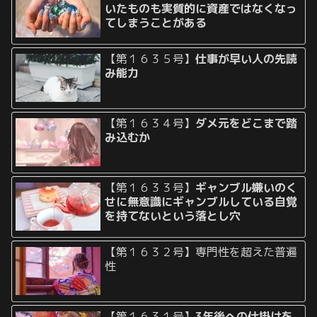
いたものも実質的に資産ではなくなっ
てしまうことがある
【第１６３５号】
仕事が早い人の先読
み能力
【第１６３４号】
ダメ元をどこまで踏
み込むか
【第１６３３号】
ギャンブル嫌いのく
せに無意識にギャンブルしている自覚
を持てないという落とし穴
【第１６３２号】専門性を超えた普遍
性
【第１６３１号】
3年後への仕掛けを