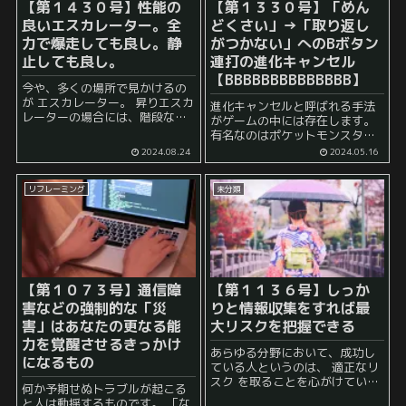
【第１４３０号】性能の
【第１３３０号】「めん
良いエスカレーター。全
どくさい」→「取り返し
力で爆走しても良し。静
がつかない」へのBボタン
止しても良し。
連打の進化キャンセル
【BBBBBBBBBBBBBB】
今や、多くの場所で見かけるの
が エスカレーター。 昇りエスカ
進化キャンセルと呼ばれる手法
レーターの場合には、階段など
がゲームの中には存在します。
を一段一段上がる必要性がない
有名なのはポケットモンスター
ところが良いですね。 疲れてい
シリーズにおける「Bボタン連
2024.08.24
2024.05.16
る時には、エスカレーターの上
打」でしょう。 進化キャンセル
に乗り、上に上がるのを待つだ
とは、ポケモンが進化する時
けで、目的地に近づ...
リフレーミング
未分類
に、進化をやめさせること。 ポ
ケモンが進化しそう...
【第１０７３号】通信障
【第１１３６号】しっか
害などの強制的な「災
りと情報収集をすれば最
害」はあなたの更なる能
大リスクを把握できる
力を覚醒させるきっかけ
あらゆる分野において、成功し
になるもの
ている人というのは、 適正なリ
スク を取ることを心がけている
何か予期せぬトラブルが起こる
ことが多いです。 「最悪破滅し
と人は動揺するものです。 「な