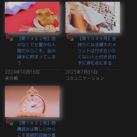
【第１４８２号】金
【第１０４９号】金
がなくても豊かな人
持ちになる最大のメ
間だからこそ、金が
リットは付き合いた
勝手に貯まってしま
くない人と付き合わ
う
ずに済む点にある
2024年10月16日
2023年7月31日
未分類
コミュニケーション
【第１６２２号】時
機読みは難しいから
こそ長期的目線が重