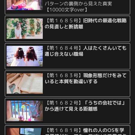
パターンの裏側から見えた真実
【10000文字over】
【第１６８５号】
旧時代の最適化戦略
の見直しと断捨離
【第１６８４号】
人はたくさんいても
通じ合えない職場
【第１６８３号】
現象形態だけをみて
いると本質を勘違いする
【第１６８２号】
「うちの会社では」
から透けて見える距離感
【第１６８１号】
憧れの人のOSを学