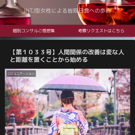
INTJ型女性による皆既日食への歩み
個別コンサルご感想集
考察リクエストはこちら
【第１０３３号】人間関係の改善は変な人
と距離を置くことから始める
コミュニケーション