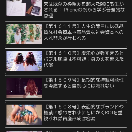
夫は既存の枠組みを超えた際にも生か
される：iPhoneの例から学ぶ普遍的な
原理
【第１６１１号】人生の節目には低品
質な社会資本→高品質な社会資本への
入れ替えが行われる
【第１６１０号】虚栄心が強すぎると
バブル崩壊は不可避：身の丈を超えた
代償
【第１６０９号】長期的な持続可能性
を考慮すると自制心には頼れない
【第１６０８号】表面的なブランドや
権威に惑わされずにとにかくROIを重
視すれば資産形成は容易