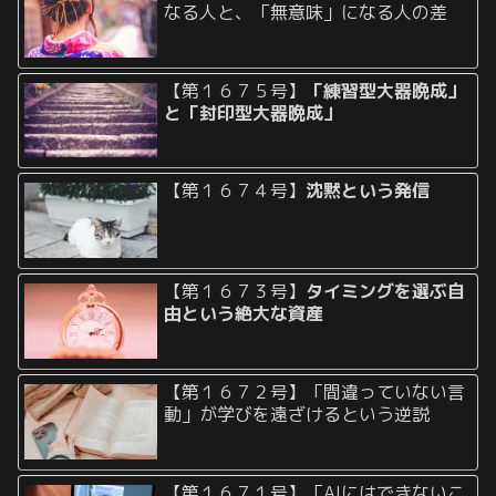
なる人と、「無意味」になる人の差
【第１６７５号】
「練習型大器晩成」
と「封印型大器晩成」
【第１６７４号】
沈黙という発信
【第１６７３号】
タイミングを選ぶ自
由という絶大な資産
【第１６７２号】「間違っていない言
動」が学びを遠ざけるという逆説
【第１６７１号】「AIにはできないこ