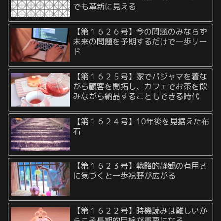
でも革新に見える
【第１６２６号】今の問題のみならず
未来の問題を予期するだけで一歩リー
ド
【第１６２５号】家でパジャマを着な
がら顧客を開拓し、カフェでお茶を飲
みながら納品することもできる時代
【第１６２４号】10年後を見据えた布
石
【第１６２３号】戦略的静観の有用さ
に気づくと一歩視野が広がる
【第１６２２号】時機読みは難しいか
らこそ長期的目線が重要になる