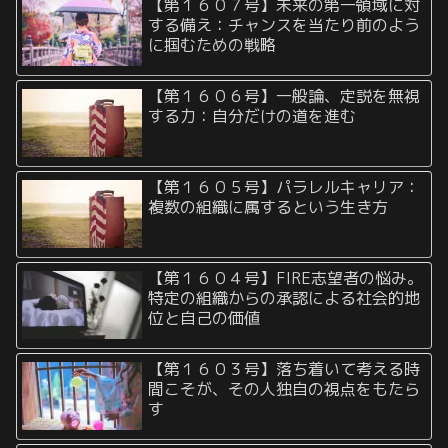
【第１６０７号】未来の第一領域に対
する備え：チャンスを当たり前のよう
に掴むための戦略
【第１６０６号】一般論、定説を無視
する力：自分だけの道を進む
【第１６０５号】パラレルキャリア：
複数の組織に属するという生き方
【第１６０４号】FIRE志望者の悩み。
特定の組織からの承認による社会的地
位と自己の価値
【第１６０３号】落ち着いて考える時
間こそが、その人独自の視点をもたら
す