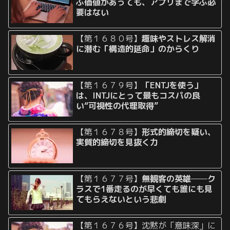
ぶ価値があっても、アプリまで学ぶ必
要はない
【第１６８０号】
趣味やストレス解消
に潜む「構造的延命」のからくり
【第１６７９号】
「ENTJを使う」
は、INTJにとって最もコスパの良
い“可視性の代理取得”
【第１６７８号】
形式的締切を疑い、
実質的締切を見抜く力
【第１６７７号】
無観客の英雄──ク
ラスで1番走るのが早くても誰にも見
てもらえないという悲劇
【第１６７６号】沈黙が「意味深」に