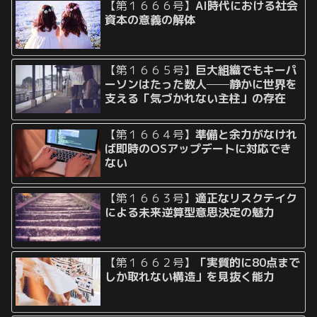
【第１６６６号】
AI時代における社会
資本の意義の解体
【第１６６５号】
巨大組織でもキーパ
ーソンはたった数人──静かに世界を
支える「気づかれない主柱」の存在
【第１６６４号】
準備と余力がなけれ
ば即時のOSアップデートに対応でき
ない
【第１６６３号】
適正なリスクテイク
による未来逆算型意思決定の魅力
【第１６６２号】
「実質的に80点まで
しか取れない構造」を見抜く能力