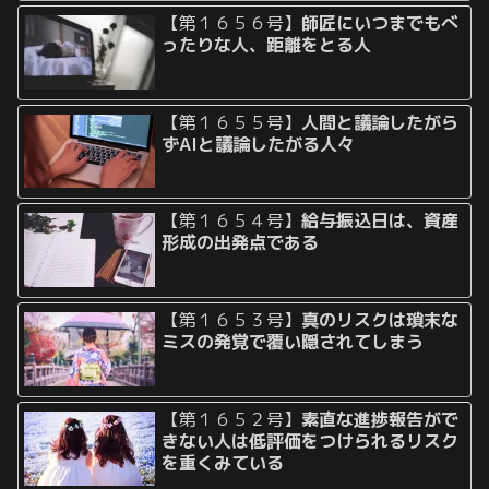
【第１６５６号】
師匠にいつまでもべ
ったりな人、距離をとる人
【第１６５５号】
人間と議論したがら
ずAIと議論したがる人々
【第１６５４号】
給与振込日は、資産
形成の出発点である
【第１６５３号】
真のリスクは瑣末な
ミスの発覚で覆い隠されてしまう
【第１６５２号】
素直な進捗報告がで
きない人は低評価をつけられるリスク
を重くみている