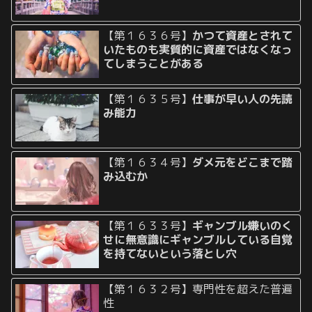
【第１６３６号】
かつて資産とされて
いたものも実質的に資産ではなくなっ
てしまうことがある
【第１６３５号】
仕事が早い人の先読
み能力
【第１６３４号】
ダメ元をどこまで踏
み込むか
【第１６３３号】
ギャンブル嫌いのく
せに無意識にギャンブルしている自覚
を持てないという落とし穴
【第１６３２号】専門性を超えた普遍
性