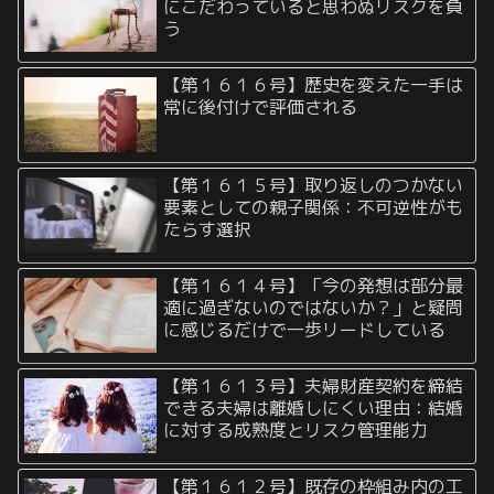
にこだわっていると思わぬリスクを負
う
【第１６１６号】歴史を変えた一手は
常に後付けで評価される
【第１６１５号】取り返しのつかない
要素としての親子関係：不可逆性がも
たらす選択
【第１６１４号】「今の発想は部分最
適に過ぎないのではないか？」と疑問
に感じるだけで一歩リードしている
【第１６１３号】夫婦財産契約を締結
できる夫婦は離婚しにくい理由：結婚
に対する成熟度とリスク管理能力
【第１６１２号】既存の枠組み内の工