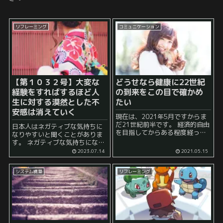
リフレーミング
コミュニケーション
【第１０３２号】大変な
どうせなら健康に22世紀
経験をすればするほど人
の到来をこの目で確かめ
生に対する漠然とした不
たい
安感は消えていく
現在は、2021年5月ですからま
だ21世紀前半です。 経済的自由
日本人はネガティブな気持ちに
を目指してからある程度経って
なりやすいと聞くことがありま
から自分の老後に対する考え方
す。 ネガティブな気持ちになっ
が少しずつ変わってきたと感じ
てしまう最大の原因は 漠然とし
2023.07.14
2021.05.15
ています。 まず、金融資産が
た将来への不安 があるからでは
1000万円ほどしかなかった頃は
ないでしょうか？ これは特に若
まだ老後不安という...
システム構築
リフレーミング
い人ほど、真面目に自分の将来
を考えてい...