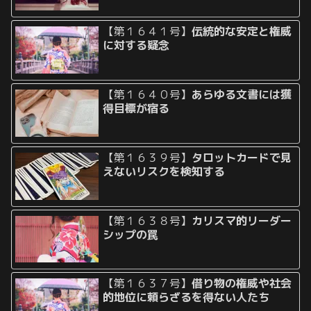
【第１６４１号】
伝統的な安定と権威
に対する疑念
【第１６４０号】
あらゆる文書には獲
得目標が宿る
【第１６３９号】
タロットカードで見
えないリスクを検知する
【第１６３８号】
カリスマ的リーダー
シップの罠
【第１６３７号】
借り物の権威や社会
的地位に頼らざるを得ない人たち