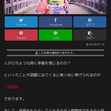
Twitter
Facebook
はてブ
Pocket
LINE
コピー
2023.07.15
この記事は
約3分
で読めます。
人がどのような時に幸福を感じるのか？
といったことが話題に出てくると真っ先に挙げられるのが
人間関係
であります。
そして、幸福をもたらしてくれるのが人間関係であるのと同