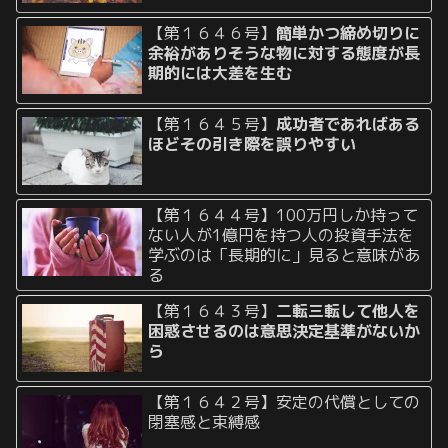
【第１６４６号】
簡単かつ締め切りに
余裕がありそうな物に対する態度が長
期的には大差を生む
【第１６４５号】
成功者であればある
ほどその引き際を誤りやすい
【第１６４４号】100万円しか持って
ない人が1億円を持つ人の投資手法を
学ぶのは「長期的に」見ると意味があ
る
【第１６４３号】
二転三転して他人を
困惑させるのは意思決定基準がないか
ら
【第１６４２号】安定の代償としての
閉塞感と束縛感