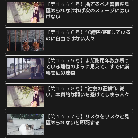
【第１６６１号】
捨てるべき習慣を見
極められなければ次のステージにはい
けない
【第１６６０号】
10億円保有している
のに自由ではない人々
【第１６５９号】
まだ耐用年数が残っ
ている建物のように見えて、すでに崩
壊間近の建物
【第１６５８号】
“社会の正解”に従
い、本質的な問いを避けてしまう人々
【第１６５７号】
リスクをリスクと見
極められないと即死する