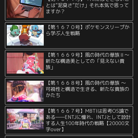
とは“泥臭さ”だけ」それ本気で思って
ますか？
【第１６７０号】ポケモンスリープか
ら学ぶ人生戦略
【第１６６９号】風の時代の華族Ⅱ〜
新たな構造美としての「見えない貴
族」
【第１６６８号】風の時代の華族 〜
可視性と構造で生きる、新たな貴族の
かたち
【第１６６７号】MBTIは思考OS論で
ある——ENTJに憧れ、INTJとして設計
する人生100年時代の戦略【20000文
字over】