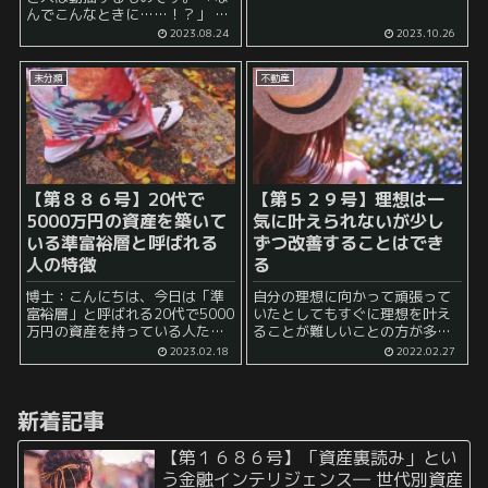
てしまう可能性があることは避
んでこんなときに……！？」 と
けたい」 と考えることは非常に
か 「私ばかりなぜこんな目
2023.08.24
2023.10.26
重要で、 投資の世界において
に？」 といった被害者感情が芽
も、...
生えやすいシチュエーションで
未分類
不動産
もあります。 例えば、突然、電
車が止...
【第８８６号】20代で
【第５２９号】理想は一
5000万円の資産を築いて
気に叶えられないが少し
いる準富裕層と呼ばれる
ずつ改善することはでき
人の特徴
る
博士：こんにちは、今日は「準
自分の理想に向かって頑張って
富裕層」と呼ばれる20代で5000
いたとしてもすぐに理想を叶え
万円の資産を持っている人たち
ることが難しいことの方が多い
についてお話しましょう。 弟
ようです。 例えば、私は自分に
2023.02.18
2022.02.27
子：はい、よろしくお願いしま
とって最適な家は何か？という
す。そもそも、そんなに若くし
ことを模索するために10年で10
て5000万円の資産を持つ人って
回ほどの引っ越しの経験があり
新着記事
どれくらいいるんですか？ ...
ます。 正直...
【第１６８６号】「資産裏読み」とい
う金融インテリジェンス― 世代別資産