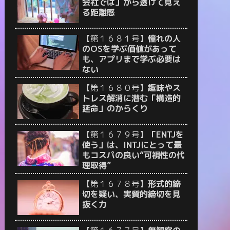
会社では」から透けて見え
る距離感
【第１６８１号】
憧れの人
のOSを学ぶ価値があって
も、アプリまで学ぶ必要は
ない
【第１６８０号】
趣味やス
トレス解消に潜む「構造的
延命」のからくり
【第１６７９号】
「ENTJを
使う」は、INTJにとって最
もコスパの良い“可視性の代
理取得”
【第１６７８号】
形式的締
切を疑い、実質的締切を見
抜く力