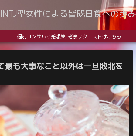
INTJ型女性による皆既日食への歩み
個別コンサルご感想集
考察リクエストはこちら
て最も大事なこと以外は一旦敗北を