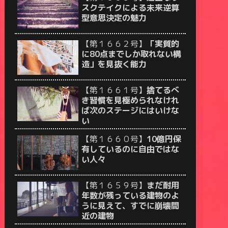
スクテイクによる未来逆算
型意思決定の魅力
【第１６６２号】
「実質的
に80点までしか取れない構
造」を見抜く能力
【第１６６１号】
捨てるべ
き習慣を見極められなけれ
ば次のステージにはいけな
い
【第１６６０号】
10億円保
有しているのに自由ではな
い人々
【第１６５９号】
まだ耐用
年数が残っている建物のよ
うに見えて、すでに崩壊間
近の建物