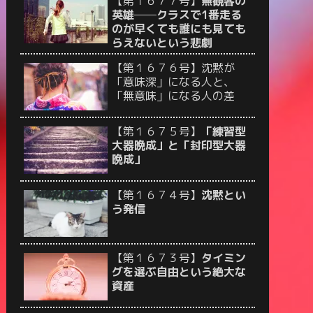
【第１６７７号】
無観客の
英雄──クラスで1番走る
のが早くても誰にも見ても
らえないという悲劇
【第１６７６号】沈黙が
「意味深」になる人と、
「無意味」になる人の差
【第１６７５号】
「練習型
大器晩成」と「封印型大器
晩成」
【第１６７４号】
沈黙とい
う発信
【第１６７３号】
タイミン
グを選ぶ自由という絶大な
資産