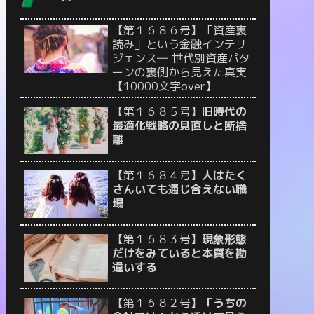
【第１６８６号】「資産裏
読み」という金融インテリ
ジェンス― 世代別資産パタ
ーンの裏側から見えた真実
【10000文字over】
【第１６８５号】
旧時代の
最適化戦略の見直しと断捨
離
【第１６８４号】
人はたく
さんいても通じ合えない職
場
【第１６８３号】
現象形態
だけをみていると本質を勘
違いする
【第１６８２号】
「うちの