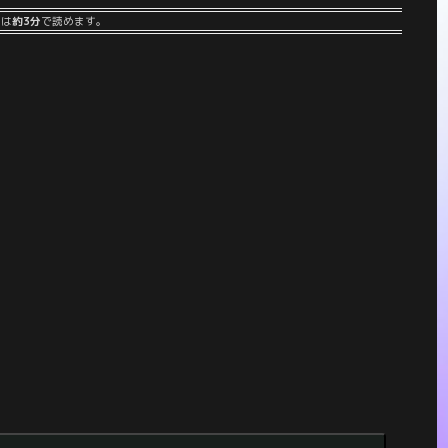
事は
約3分
で読めます。