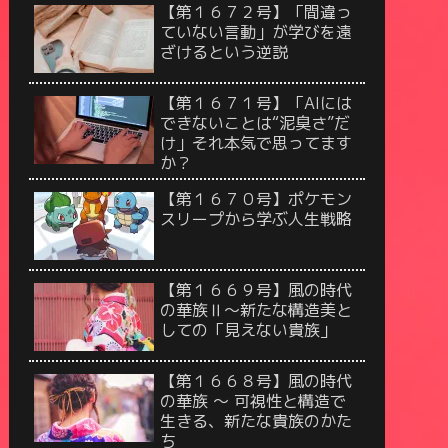
【第１６７２号】「間違っ
ていない言動」が学びを遠
ざけるという逆説
【第１６７１号】「AIには
できないことは“泥臭さ”だ
け」それ本気で思ってます
か？
【第１６７０号】ポケモン
スリープから学ぶ人生戦略
【第１６６９号】風の時代
の華族Ⅱ〜新たな構造美と
しての「見えない貴族」
【第１６６８号】風の時代
の華族 〜 可視性と構造で
生きる、新たな貴族のかた
ち