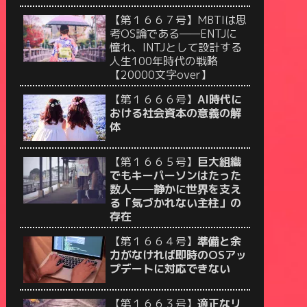
【第１６６７号】MBTIは思
考OS論である——ENTJに
憧れ、INTJとして設計する
人生100年時代の戦略
【20000文字over】
【第１６６６号】
AI時代に
おける社会資本の意義の解
体
【第１６６５号】
巨大組織
でもキーパーソンはたった
数人──静かに世界を支え
る「気づかれない主柱」の
存在
【第１６６４号】
準備と余
力がなければ即時のOSアッ
プデートに対応できない
【第１６６３号】
適正なリ