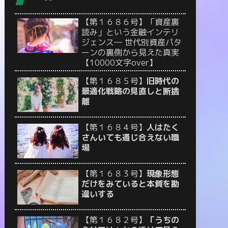
【第１６８６号】「資産裏
読み」という金融インテリ
ジェンス― 世代別資産パタ
ーンの裏側から見えた真実
【10000文字over】
【第１６８５号】
旧時代の
最適化戦略の見直しと断捨
離
【第１６８４号】
人はたく
さんいても通じ合えない職
場
【第１６８３号】
現象形態
だけをみていると本質を勘
違いする
【第１６８２号】
「うちの