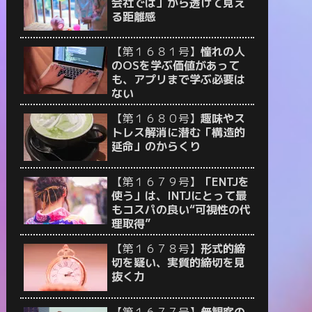
会社では」から透けて見え
る距離感
【第１６８１号】
憧れの人
のOSを学ぶ価値があって
も、アプリまで学ぶ必要は
ない
【第１６８０号】
趣味やス
トレス解消に潜む「構造的
延命」のからくり
【第１６７９号】
「ENTJを
使う」は、INTJにとって最
もコスパの良い“可視性の代
理取得”
【第１６７８号】
形式的締
切を疑い、実質的締切を見
抜く力