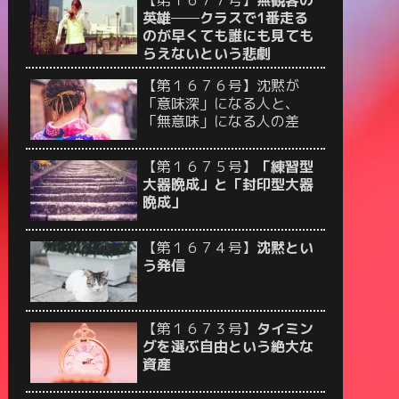
【第１６７７号】
無観客の
英雄──クラスで1番走る
のが早くても誰にも見ても
らえないという悲劇
【第１６７６号】沈黙が
「意味深」になる人と、
「無意味」になる人の差
【第１６７５号】
「練習型
大器晩成」と「封印型大器
晩成」
【第１６７４号】
沈黙とい
う発信
【第１６７３号】
タイミン
グを選ぶ自由という絶大な
資産