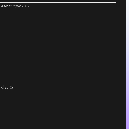
事は
約3分
で読めます。
」
人である」