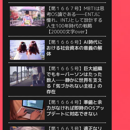
【第１６６７号】MBTIは思
考OS論である——ENTJに
憧れ、INTJとして設計する
人生100年時代の戦略
【20000文字over】
【第１６６６号】
AI時代に
おける社会資本の意義の解
体
【第１６６５号】
巨大組織
でもキーパーソンはたった
数人──静かに世界を支え
る「気づかれない主柱」の
存在
【第１６６４号】
準備と余
力がなければ即時のOSアッ
プデートに対応できない
【第１６６３号】
適正なリ