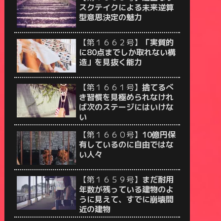
スクテイクによる未来逆算
型意思決定の魅力
【第１６６２号】
「実質的
に80点までしか取れない構
造」を見抜く能力
【第１６６１号】
捨てるべ
き習慣を見極められなけれ
ば次のステージにはいけな
い
【第１６６０号】
10億円保
有しているのに自由ではな
い人々
【第１６５９号】
まだ耐用
年数が残っている建物のよ
うに見えて、すでに崩壊間
近の建物