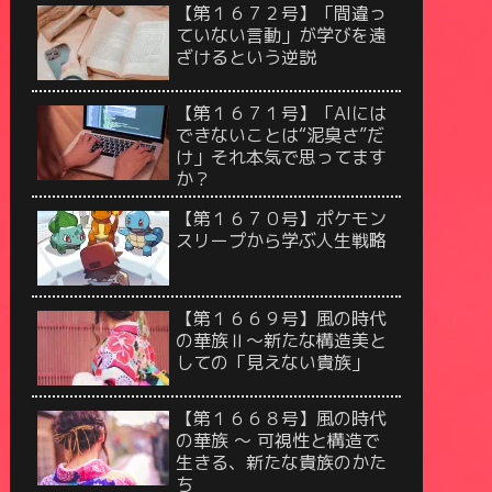
【第１６７２号】「間違っ
ていない言動」が学びを遠
ざけるという逆説
【第１６７１号】「AIには
できないことは“泥臭さ”だ
け」それ本気で思ってます
か？
【第１６７０号】ポケモン
スリープから学ぶ人生戦略
【第１６６９号】風の時代
の華族Ⅱ〜新たな構造美と
しての「見えない貴族」
【第１６６８号】風の時代
の華族 〜 可視性と構造で
生きる、新たな貴族のかた
ち