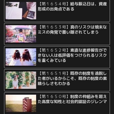
【第１６５４号】
給与振込日は、資産
形成の出発点である
【第１６５３号】
真のリスクは瑣末な
ミスの発覚で覆い隠されてしまう
【第１６５２号】
素直な進捗報告がで
きない人は低評価をつけられるリスク
を重くみている
【第１６５１号】
既存の制度を逸脱し
た者がいるからこそ、既存の制度の素
晴らしさもわかる
【第１６５０号】
制度の枠組みを超え
た高度な知性と社会的認証のジレンマ