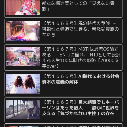
新たな構造美としての「見えない貴
族」
【第１６６８号】風の時代の華族 〜
可視性と構造で生きる、新たな貴族の
かたち
【第１６６７号】MBTIは思考OS論で
ある——ENTJに憧れ、INTJとして設計
する人生100年時代の戦略【20000文
字over】
【第１６６６号】
AI時代における社会
資本の意義の解体
【第１６６５号】
巨大組織でもキーパ
ーソンはたった数人──静かに世界を
支える「気づかれない主柱」の存在