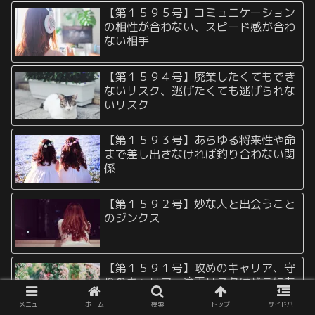
【第１５９５号】コミュニケーション
の相性が合わない、スピード感が合わ
ない相手
【第１５９４号】廃業したくてもでき
ないリスク、逃げたくても逃げられな
いリスク
【第１５９３号】あらゆる将来性や命
まで差し出さなければ釣り合わない関
係
【第１５９２号】妙な人と出会うこと
のジンクス
【第１５９１号】攻めのキャリア、守
りのキャリア。適正リスクはどこにあ
る？
メニュー
ホーム
検索
トップ
サイドバー