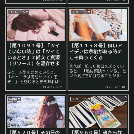
実践すればよいですし、 テスト
「経験年数８年以上の方を求め
で良い成績を取りたいならば、
ています」 と求人票に書いてあ
必要な知識や...
リフレーミング
リフレーミング
った際に、 「私はまだ経験年数
が４年間し...
【第１０９１号】「ツイ
【第１１５８号】良いア
ていない時」は「ツイて
イデアは余裕がある時に
いるとき」に備えて資源
こそ降ってくる
（リソース）を温存せよ
例えば、忙しい毎日を送ってい
ると、 「私は頑張っている」 と
ふと、人生を進めていると、
いう気持ちにはなることが多い
「おっ！今は何だかツイてる
ですが、 それによって、何か劇
ぞ！」 と感じるときもあれば、
的に物事が動いているわけでは
「あれ、今は全然ツイていない
2023.09.11
2023.11.18
ない、ということにふとした瞬
ぞ……」 と感じることもあるこ
間に気付くことがあります。 例
とでしょう。 一生懸命頑張って
えば、仕事...
時間管理
リフレーミング
いるにもかかわらず強い向かい
風のよ...
【第５２０号】その日の
【第９６０号】当たらな