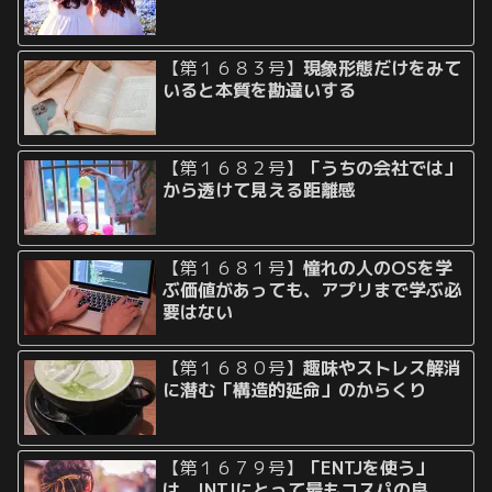
【第１６８３号】
現象形態だけをみて
いると本質を勘違いする
【第１６８２号】
「うちの会社では」
から透けて見える距離感
【第１６８１号】
憧れの人のOSを学
ぶ価値があっても、アプリまで学ぶ必
要はない
【第１６８０号】
趣味やストレス解消
に潜む「構造的延命」のからくり
【第１６７９号】
「ENTJを使う」
は、INTJにとって最もコスパの良