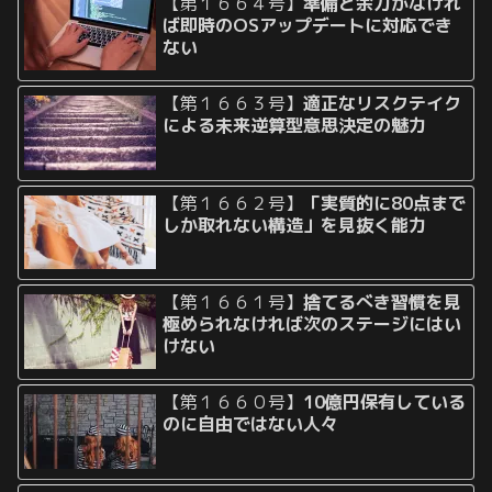
【第１６６４号】
準備と余力がなけれ
ば即時のOSアップデートに対応でき
ない
【第１６６３号】
適正なリスクテイク
による未来逆算型意思決定の魅力
【第１６６２号】
「実質的に80点まで
しか取れない構造」を見抜く能力
【第１６６１号】
捨てるべき習慣を見
極められなければ次のステージにはい
けない
【第１６６０号】
10億円保有している
のに自由ではない人々