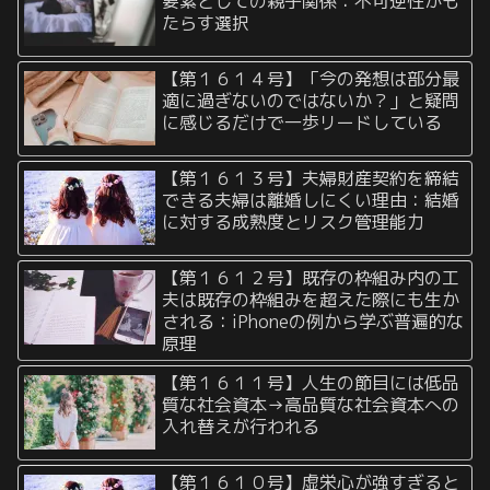
要素としての親子関係：不可逆性がも
たらす選択
【第１６１４号】「今の発想は部分最
適に過ぎないのではないか？」と疑問
に感じるだけで一歩リードしている
【第１６１３号】夫婦財産契約を締結
できる夫婦は離婚しにくい理由：結婚
に対する成熟度とリスク管理能力
【第１６１２号】既存の枠組み内の工
夫は既存の枠組みを超えた際にも生か
される：iPhoneの例から学ぶ普遍的な
原理
【第１６１１号】人生の節目には低品
質な社会資本→高品質な社会資本への
入れ替えが行われる
【第１６１０号】虚栄心が強すぎると