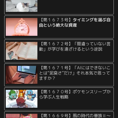
【第１６７３号】
タイミングを選ぶ自
由という絶大な資産
【第１６７２号】「間違っていない言
動」が学びを遠ざけるという逆説
【第１６７１号】「AIにはできないこ
とは“泥臭さ”だけ」それ本気で思って
ますか？
【第１６７０号】ポケモンスリープか
ら学ぶ人生戦略
【第１６６９号】風の時代の華族Ⅱ〜