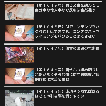
【第１６４９号】
同じ文章を読んでも
自分事か他人事かで反応は全然違う
【第１６４８号】
AIでコンテンツをパ
クることはできても、コンテクストや
タイミングをパクることはできない
【第１６４７号】
無言の勝者の希少性
【第１６４６号】
簡単かつ締め切りに
余裕がありそうな物に対する態度が長
期的には大差を生む
【第１６４５号】
成功者であればある
ほどその引き際を誤りやすい