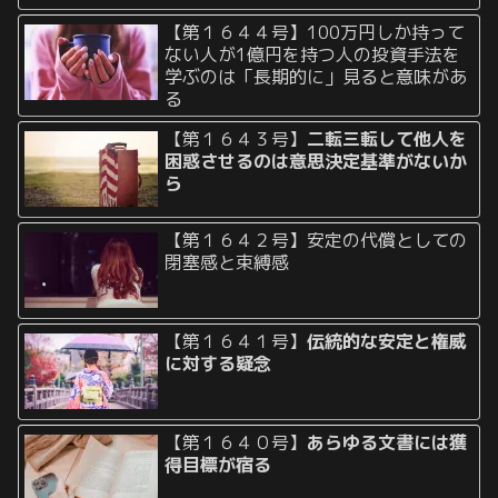
【第１６４４号】100万円しか持って
ない人が1億円を持つ人の投資手法を
学ぶのは「長期的に」見ると意味があ
る
【第１６４３号】
二転三転して他人を
困惑させるのは意思決定基準がないか
ら
【第１６４２号】安定の代償としての
閉塞感と束縛感
【第１６４１号】
伝統的な安定と権威
に対する疑念
【第１６４０号】
あらゆる文書には獲
得目標が宿る