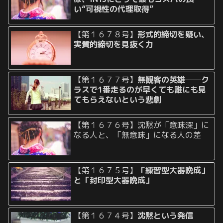
い“可視性の代理取得”
【第１６７８号】
形式的締切を疑い、
実質的締切を見抜く力
【第１６７７号】
無観客の英雄──ク
ラスで1番走るのが早くても誰にも見
てもらえないという悲劇
【第１６７６号】沈黙が「意味深」に
なる人と、「無意味」になる人の差
【第１６７５号】
「練習型大器晩成」
と「封印型大器晩成」
【第１６７４号】
沈黙という発信