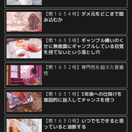
【第１６３４号】
ダメ元をどこまで踏
み込むか
【第１６３３号】
ギャンブル嫌いのく
せに無意識にギャンブルしている自覚
を持てないという落とし穴
【第１６３２号】専門性を超えた普遍
性
【第１６３１号】
3年後への仕掛けを
意図的に投入してチャンスを待つ
【第１６３０号】
いつでもできると思
っていると油断する