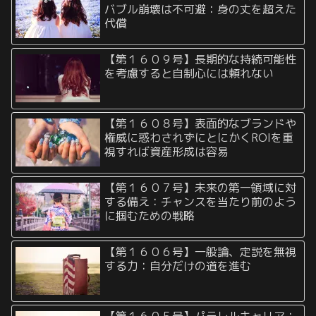
バブル崩壊は不可避：身の丈を超えた
代償
【第１６０９号】長期的な持続可能性
を考慮すると自制心には頼れない
【第１６０８号】表面的なブランドや
権威に惑わされずにとにかくROIを重
視すれば資産形成は容易
【第１６０７号】未来の第一領域に対
する備え：チャンスを当たり前のよう
に掴むための戦略
【第１６０６号】一般論、定説を無視
する力：自分だけの道を進む
【第１６０５号】パラレルキャリア：