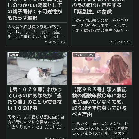
しのつかない要素として
の身の回りに存在する
の親子関係：不可逆性が
「緊急性」の象徴
もたらす選択
世の中には様々な物、商品やサ
ービスが存在します。 そして、
人間関係には様々な形があり、
これらは何らかの理由で私たち
元カレ、元カノ、元妻、元旦
の生活を豊かにしてくれている
那、元従業員のように「元」が
ことでしょう。 とはいえ、その
つく関係は、解消が可能です。
2025.03.02
2024.07.24
何らかの理由というのはもちろ
しかし、実子との親子関係は、
ん様々存在します。 その中の一
一度成立すると法律的に否定す
つに、 「緊...
未分類
リフレーミング
ることが困難です。 この不可逆
的な性質が、人生における「取...
【第１０７９号】わかっ
【第９８３号】求人票記
ているのにあなたが「当
載の経験年数〇年にあな
たり前」のことができな
たが届いていなくても、
い１０の理由
取り敢えず応募してみる
べき理由
思えば、より良い状況に自分自
身が行くために必要なことは
一見して、自分にとってハード
「当たり前のこと」 だらけだっ
ルの高いものをみると人は委縮
たりします。 ダイエットしたい
してしまうものです。 例えば、
ならば、まずは食事を見直して
あなたが求職者であるとして、
2023.08.30
2023.05.26