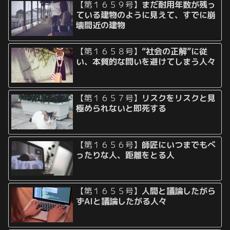
【第１６５９号】
まだ耐用年数が残っ
ている建物のように見えて、すでに崩
壊間近の建物
【第１６５８号】
“社会の正解”に従
い、本質的な問いを避けてしまう人々
【第１６５７号】
リスクをリスクと見
極められないと即死する
【第１６５６号】
師匠にいつまでもべ
ったりな人、距離をとる人
【第１６５５号】
人間と議論したがら
ずAIと議論したがる人々