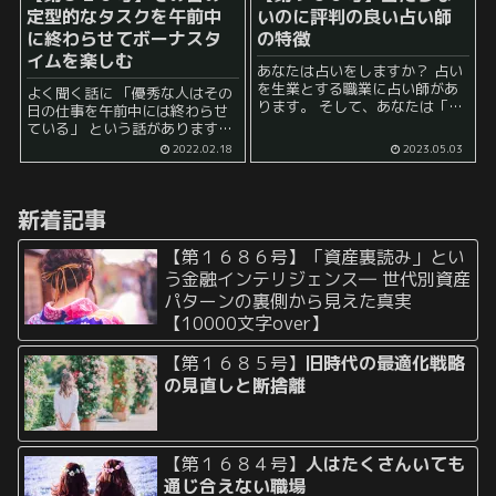
定型的なタスクを午前中
いのに評判の良い占い師
に終わらせてボーナスタ
の特徴
イムを楽しむ
あなたは占いをしますか？ 占い
を生業とする職業に占い師があ
よく聞く話に 「優秀な人はその
ります。 そして、あなたは「当
日の仕事を午前中には終わらせ
たる占い師」こそが人気者にな
ている」 という話があります。
れると思っていませんか？ 確か
このような話を聞くと、 「すご
2022.02.18
2023.05.03
に、結果をズバリとあてること
いな」 と素直に思う人もいれ
ができる占い師はすごいでしょ
ば、 「いや、その日の仕事がそ
う。非常に魅力的で...
もそもその日の午後にいき...
新着記事
【第１６８６号】「資産裏読み」とい
う金融インテリジェンス― 世代別資産
パターンの裏側から見えた真実
【10000文字over】
【第１６８５号】
旧時代の最適化戦略
の見直しと断捨離
【第１６８４号】
人はたくさんいても
通じ合えない職場