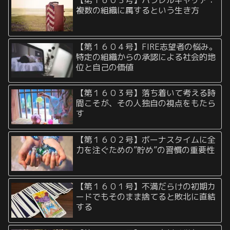
複数の組織に属するという生き方
【第１６０４号】FIRE志望者の悩み。
特定の組織からの承認による社会的地
位と自己の価値
【第１６０３号】落ち着いて考える時
間こそが、その人独自の視点をもたら
す
【第１６０２号】ボーナスタイムに全
力を注ぐための”貯め”の習慣の重要性
【第１６０１号】不満だらけの初期カ
ードでもそのまま捨てると敗北に直結
する