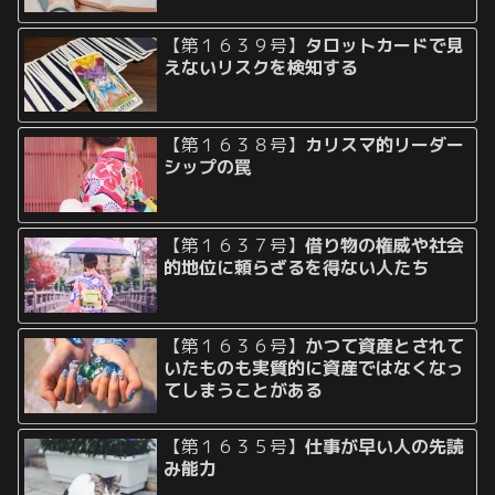
【第１６３９号】
タロットカードで見
えないリスクを検知する
【第１６３８号】
カリスマ的リーダー
シップの罠
【第１６３７号】
借り物の権威や社会
的地位に頼らざるを得ない人たち
【第１６３６号】
かつて資産とされて
いたものも実質的に資産ではなくなっ
てしまうことがある
【第１６３５号】
仕事が早い人の先読
み能力