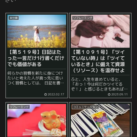
未分類
リフレーミング
【第５１９号】日記はた
【第１０９１号】「ツイ
った一言だけ1行書くだけ
ていない時」は「ツイて
でも価値がある
いるとき」に備えて資源
（リソース）を温存せよ
何らかの習慣を新たに身につけ
たいと考えた人が真っ先に思い
ふと、人生を進めていると、
つく習慣としては、 日記を書く
「おっ！今は何だかツイてる
という習慣があるようです。 こ
ぞ！」 と感じるときもあれば、
れはネットでもよく見かける、
「あれ、今は全然ツイていない
2022.02.17
2023.09.11
みんなが望む頻出の良習慣で
ぞ……」 と感じることもあるこ
す。 しか...
とでしょう。 一生懸命頑張って
リフレーミング
コミュニケーション
いるにもかかわらず強い向かい
風のよ...