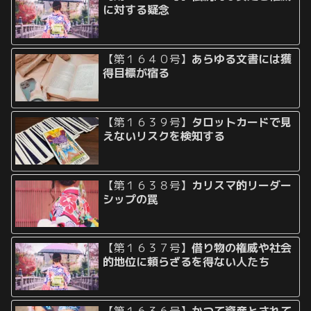
に対する疑念
【第１６４０号】
あらゆる文書には獲
得目標が宿る
【第１６３９号】
タロットカードで見
えないリスクを検知する
【第１６３８号】
カリスマ的リーダー
シップの罠
【第１６３７号】
借り物の権威や社会
的地位に頼らざるを得ない人たち