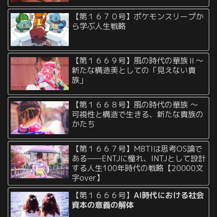
【第１６７０号】ポケモンスリープか
ら学ぶ人生戦略
【第１６６９号】風の時代の華族Ⅱ〜
新たな構造美としての「見えない貴
族」
【第１６６８号】風の時代の華族 〜
可視性と構造で生きる、新たな貴族の
かたち
【第１６６７号】MBTIは思考OS論で
ある——ENTJに憧れ、INTJとして設計
する人生100年時代の戦略【20000文
字over】
【第１６６６号】
AI時代における社会
資本の意義の解体