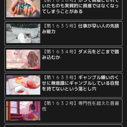
【第１６３６号】
かつて資産とされて
いたものも実質的に資産ではなくなっ
てしまうことがある
【第１６３５号】
仕事が早い人の先読
み能力
【第１６３４号】
ダメ元をどこまで踏
み込むか
【第１６３３号】
ギャンブル嫌いのく
せに無意識にギャンブルしている自覚
を持てないという落とし穴
【第１６３２号】専門性を超えた普遍
性