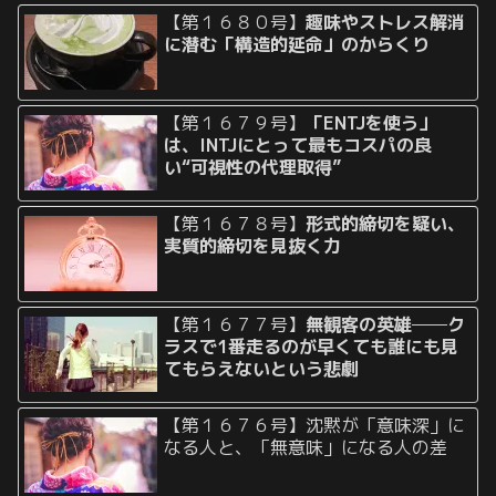
【第１６８０号】
趣味やストレス解消
に潜む「構造的延命」のからくり
【第１６７９号】
「ENTJを使う」
は、INTJにとって最もコスパの良
い“可視性の代理取得”
【第１６７８号】
形式的締切を疑い、
実質的締切を見抜く力
【第１６７７号】
無観客の英雄──ク
ラスで1番走るのが早くても誰にも見
てもらえないという悲劇
【第１６７６号】沈黙が「意味深」に
なる人と、「無意味」になる人の差