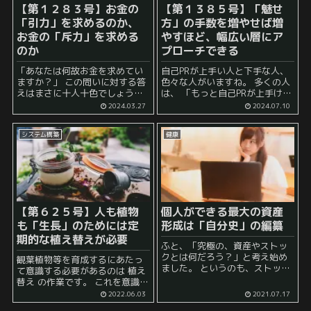
【第１２８３号】お金の
【第１３８５号】「魅せ
「引力」を求めるのか、
方」の手数を増やせば増
お金の「斥力」を求める
やすほど、幅広い層にア
のか
プローチできる
「あなたは何故お金を求めてい
自己PRが上手い人と下手な人、
ますか？」 この問いに対する答
色々な人がいますね。 多くの人
えはまさに十人十色でしょう。
は、 「もっと自己PRが上手けれ
「金を稼いでモテるようになり
ばな……」 と考えることもある
2024.03.27
2024.07.10
たい」 「お金を稼いでより贅沢
かもしれません。 あるいは、
な生活をしたい」 「お金を稼い
「昔は、あんなに何もしなくて
システム構築
健康
で自由を得たい」 「お金を稼い
もモテたのに最近は…...
で...
【第６２５号】人も植物
個人ができる最大の資産
も「生長」のためには定
形成は「自分史」の編纂
期的な植え替えが必要
ふと、「究極の、資産やストッ
クとは何だろう？」と考え始め
観葉植物等を育成するにあたっ
ました。 というのも、ストック
て意識する必要があるのは 植え
というと、どうしても、 「軌道
替え の作業です。 これを意識す
に乗るまで時間がとにかくかか
ることでよりよい育成が可能に
2022.06.03
2021.07.17
るもの」 というイメージです。
なります。 何故植え替えが必要