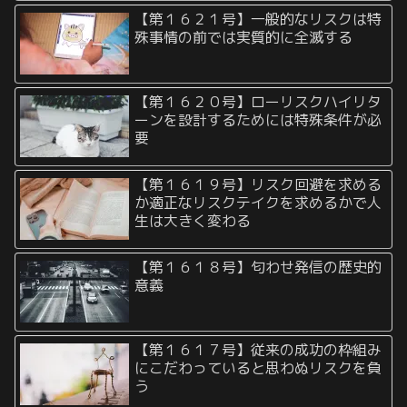
【第１６２１号】一般的なリスクは特
殊事情の前では実質的に全滅する
【第１６２０号】ローリスクハイリタ
ーンを設計するためには特殊条件が必
要
【第１６１９号】リスク回避を求める
か適正なリスクテイクを求めるかで人
生は大きく変わる
【第１６１８号】匂わせ発信の歴史的
意義
【第１６１７号】従来の成功の枠組み
にこだわっていると思わぬリスクを負
う