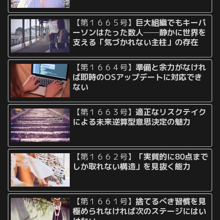
【第１６６５号】
巨大組織でもキーパ
ーソンはたった数人──静かに世界を
支える「気づかれない主柱」の存在
【第１６６４号】
準備と余力がなけれ
ば即時のOSアップデートに対応でき
ない
【第１６６３号】
適正なリスクテイク
による未来逆算型意思決定の魅力
【第１６６２号】
「実質的に80点まで
しか取れない構造」を見抜く能力
【第１６６１号】
捨てるべき習慣を見
極められなければ次のステージにはい