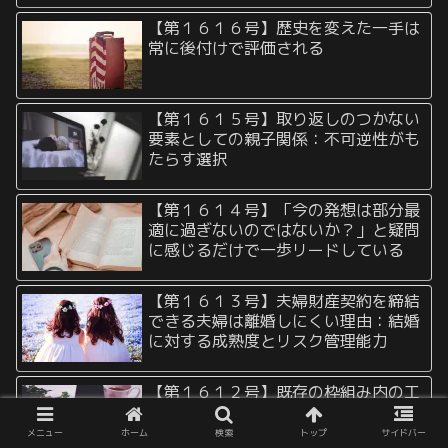
【第１６１６号】歴史を変えた一手は
常に後付けで評価される
【第１６１５号】取り返しのつかない
要素としての親子関係：不可逆性がも
たらす選択
【第１６１４号】「今の発想は部分最
適に過ぎないのではないか？」と疑問
に感じるだけで一歩リードしている
【第１６１３号】夫婦財産契約を締結
できる夫婦は離婚しにくい理由：結婚
に対する成熟度とリスク管理能力
【第１６１２号】既存の枠組み内の工
夫は既存の枠組みを超えた際にも生か
される：iPhoneの例から学ぶ普遍的な
メニュー
ホーム
検索
トップ
サイドバー