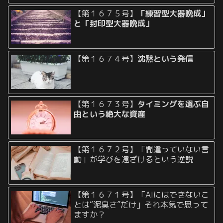
【第１６７５号】
「練習型大器晩成」
と「封印型大器晩成」
【第１６７４号】
沈黙という発信
【第１６７３号】
タイミングを選ぶ自
由という絶大な資産
【第１６７２号】「間違っていない言
動」が学びを遠ざけるという逆説
【第１６７１号】「AIにはできないこ
とは“泥臭さ”だけ」それ本気で思って
ますか？