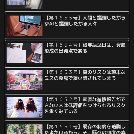
【第１６５５号】
人間と議論したがら
ずAIと議論したがる人々
【第１６５４号】
給与振込日は、資産
形成の出発点である
【第１６５３号】
真のリスクは瑣末な
ミスの発覚で覆い隠されてしまう
【第１６５２号】
素直な進捗報告がで
きない人は低評価をつけられるリスク
を重くみている
【第１６５１号】
既存の制度を逸脱し
た者がいるからこそ、既存の制度の素