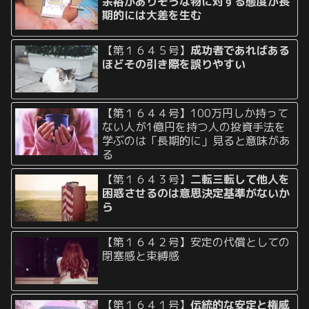
余裕がありそうな物に対する態度が長
期的には大差を生む
【第１６４５号】
成功者であればある
ほどその引き際を誤りやすい
【第１６４４号】100万円しか持って
ない人が1億円を持つ人の投資手法を
学ぶのは「長期的に」見ると意味があ
る
【第１６４３号】
二転三転して他人を
困惑させるのは意思決定基準がないか
ら
【第１６４２号】安定の代償としての
閉塞感と束縛感
【第１６４１号】
伝統的な安定と権威