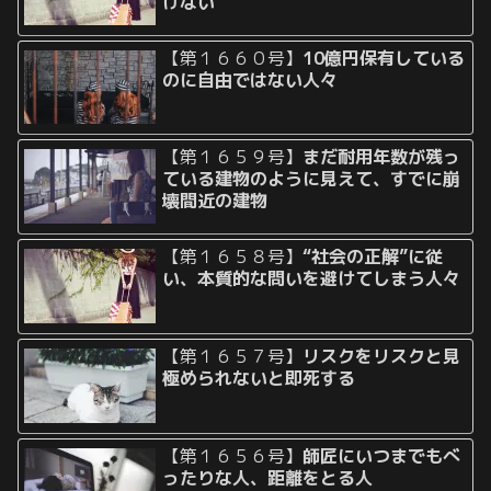
けない
【第１６６０号】
10億円保有している
のに自由ではない人々
【第１６５９号】
まだ耐用年数が残っ
ている建物のように見えて、すでに崩
壊間近の建物
【第１６５８号】
“社会の正解”に従
い、本質的な問いを避けてしまう人々
【第１６５７号】
リスクをリスクと見
極められないと即死する
【第１６５６号】
師匠にいつまでもべ
ったりな人、距離をとる人