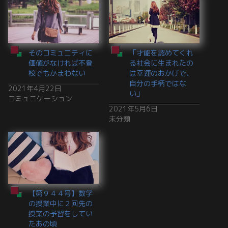
そのコミュニティに
「才能を認めてくれ
価値がなければ不登
る社会に生まれたの
校でもかまわない
は幸運のおかげで、
自分の手柄ではな
2021年4月22日
い」
コミュニケーション
2021年5月6日
未分類
【第９４４号】数学
の授業中に２回先の
授業の予習をしてい
たあの頃