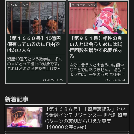
すなわち、一般的にストック収
なのか？ その主な目的は、植え
入という言...
リフレーミング
コミュニケーション
替えによって土を新しく入れ替
え...
【第１６６０号】
10億円
【第９５１号】相性の良
保有しているのに自由で
い人と出会うためには試
はない人々
行回数を増やす必要があ
る
資産10億円という数字は、多く
の人にとって憧れの対象です。
自分に合う人と出会うのは簡単
これほどの財産を築き上げたの
なことではありません。 場合に
であれば、もはや経済的な不安
よっては、一生のうちに相性の
からは完全に解放され、誰もが
良い人とは出会えない可能性す
2025.04.26
2023.04.24
自由に生きているものと考えが
らあります。 相性の良い人と出
ちです。しかし、現実には「10
会うには、多くの人と出会い、
億円以上の資産を保有している
失敗を繰り返し、自分がこだわ
に...
新着記事
っていないとこ...
【第１６８６号】「資産裏読み」とい
う金融インテリジェンス― 世代別資産
パターンの裏側から見えた真実
【10000文字over】