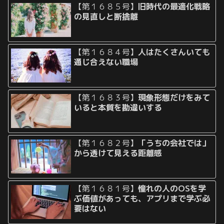
【第１６８５号】
旧時代の最適化戦略
の見直しと断捨離
【第１６８４号】
人はたくさんいても
通じ合えない職場
【第１６８３号】
現象形態だけをみて
いると本質を勘違いする
【第１６８２号】
「うちの会社では」
から透けて見える距離感
【第１６８１号】
憧れの人のOSを学
ぶ価値があっても、アプリまで学ぶ必
要はない