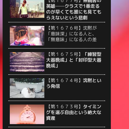
【第１６７７号】
無観客の
英雄──クラスで1番走る
のが早くても誰にも見ても
らえないという悲劇
【第１６７６号】沈黙が
「意味深」になる人と、
「無意味」になる人の差
【第１６７５号】
「練習型
大器晩成」と「封印型大器
晩成」
【第１６７４号】
沈黙とい
う発信
【第１６７３号】
タイミン
グを選ぶ自由という絶大な
資産