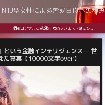
INTJ型女性による皆既日食への歩み
個別コンサルご感想集
考察リクエストはこちら
」という金融インテリジェンス― 世
真実【10000文字over】