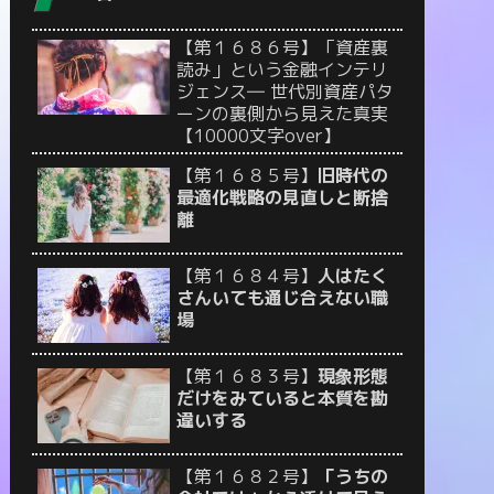
【第１６８６号】「資産裏
読み」という金融インテリ
ジェンス― 世代別資産パタ
ーンの裏側から見えた真実
【10000文字over】
【第１６８５号】
旧時代の
最適化戦略の見直しと断捨
離
【第１６８４号】
人はたく
さんいても通じ合えない職
場
【第１６８３号】
現象形態
だけをみていると本質を勘
違いする
【第１６８２号】
「うちの