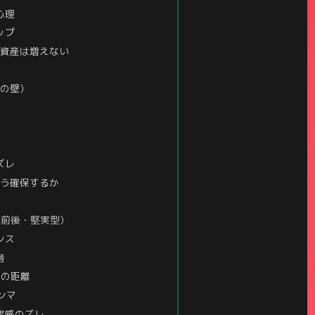
心理
ップ
は資産は増えない
堅の壁）
ズレ
どう確保するか
0歳前後・堅実型）
ンス
者
での距離
ンマ
実感のズレ