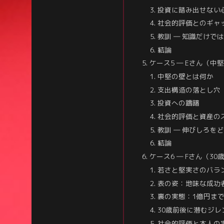
投資に踏み出せない
社会的評価とのギャ
教訓 ― 知識だけで
結論
ケース5 ― Eさん（中
中堅の壁とは何か
支出構造の落とし穴
投資への躊躇
社会的評価と資産の
教訓 ― 伸びしろを
結論
ケース6 ― Fさん（3
若さと堅実さのバラ
表の姿：地味な成功
裏の実態：1億円ま
30歳前後に潜むジレ
社会的評価と本人の