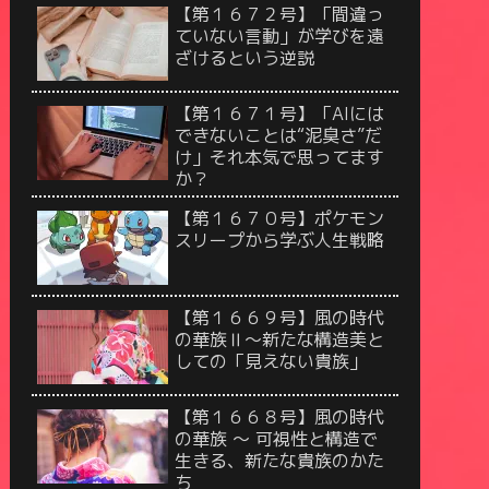
【第１６７２号】「間違っ
ていない言動」が学びを遠
ざけるという逆説
【第１６７１号】「AIには
できないことは“泥臭さ”だ
け」それ本気で思ってます
か？
【第１６７０号】ポケモン
スリープから学ぶ人生戦略
【第１６６９号】風の時代
の華族Ⅱ〜新たな構造美と
しての「見えない貴族」
【第１６６８号】風の時代
の華族 〜 可視性と構造で
生きる、新たな貴族のかた
ち