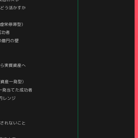
をどう活かすか
NS虚栄停滞型）
成功者
〜1億円の壁
から実質資産へ
号資産一発型）
一発当てた成功者
円レンジ
わされないこと