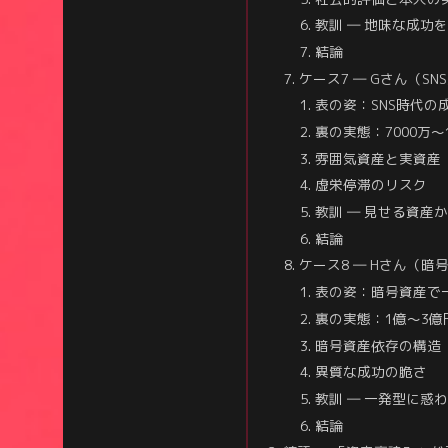
教訓 ― 地味な成功
結論
ケース7 ― Gさん（S
表の姿：SNS時代の
裏の実態：7000万
雰囲気資産と実資産
虚栄停滞のリスク
教訓 ― 見せる資産
結論
ケース8 ― Hさん（暗
表の姿：暗号資産で
裏の実態：1億〜3億
暗号資産依存の構造
異質な成功の脆さ
教訓 ― 一発型に惑
結論