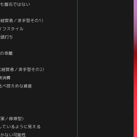
しも盤石ではない
0代経営者／派手型その1）
イフスタイル
で頭打ち
産の乖離
0代経営者／派手型その2）
級消費
比べ控えめな資産
門家／停滞型）
しているように見える
届かない可能性