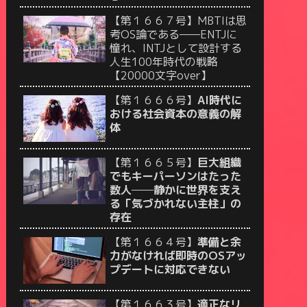
【第１６６７号】MBTIは思
考OS論である——ENTJに
憧れ、INTJとして設計する
人生100年時代の戦略
【20000文字over】
【第１６６６号】
AI時代に
おける社会資本の意義の解
体
【第１６６５号】
巨大組織
でもキーパーソンはたった
数人──静かに世界を支え
る「気づかれない主柱」の
存在
【第１６６４号】
準備と余
力がなければ即時のOSアッ
プデートに対応できない
【第１６６３号】
適正なリ