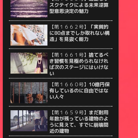
スクテイクによる未来逆算
型意思決定の魅力
【第１６６２号】
「実質的
に80点までしか取れない構
造」を見抜く能力
【第１６６１号】
捨てるべ
き習慣を見極められなけれ
ば次のステージにはいけな
い
【第１６６０号】
10億円保
有しているのに自由ではな
い人々
【第１６５９号】
まだ耐用
年数が残っている建物のよ
うに見えて、すでに崩壊間
近の建物