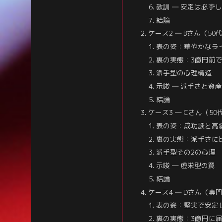
教訓 ― 安定は必ず
結論
ケース2 ― Bさん（5
表の姿：華やかなラ
裏の実態：3億円前
派手型の心理構造
示唆 ― 派手さと資
結論
ケース3 ― Cさん（5
表の姿：成功談と高
裏の実態：派手さに
派手型その2の心理
示唆 ― 虚栄型の罠
結論
ケース4 ― Dさん（専
表の姿：堅実で安定
裏の実態：3億円に