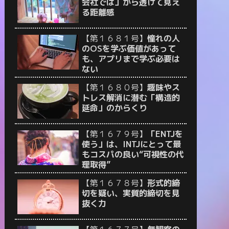
会社では」から透けて見え
る距離感
【第１６８１号】
憧れの人
のOSを学ぶ価値があって
も、アプリまで学ぶ必要は
ない
【第１６８０号】
趣味やス
トレス解消に潜む「構造的
延命」のからくり
【第１６７９号】
「ENTJを
使う」は、INTJにとって最
もコスパの良い“可視性の代
理取得”
【第１６７８号】
形式的締
切を疑い、実質的締切を見
抜く力