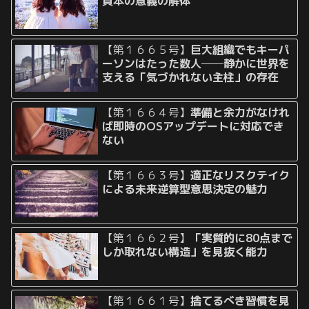
資本の意義の解体
【第１６６５号】
巨大組織でもキーパ
ーソンはたった数人──静かに世界を
支える「気づかれない主柱」の存在
【第１６６４号】
準備と余力がなけれ
ば即時のOSアップデートに対応でき
ない
【第１６６３号】
適正なリスクテイク
による未来逆算型意思決定の魅力
【第１６６２号】
「実質的に80点まで
しか取れない構造」を見抜く能力
【第１６６１号】
捨てるべき習慣を見