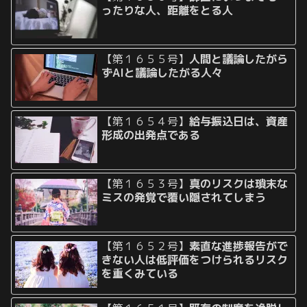
ったりな人、距離をとる人
【第１６５５号】
人間と議論したがら
ずAIと議論したがる人々
【第１６５４号】
給与振込日は、資産
形成の出発点である
【第１６５３号】
真のリスクは瑣末な
ミスの発覚で覆い隠されてしまう
【第１６５２号】
素直な進捗報告がで
きない人は低評価をつけられるリスク
を重くみている