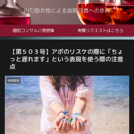
INTJ型女性による皆既日食への歩み
個別コンサルご感想集
考察リクエストはこちら
【第５０３号】アポのリスケの際に「ちょ
っと遅れます」という表現を使う際の注意
点
時間管理