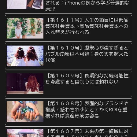
される：iPhoneの例から学ぶ普遍的な
原理
【第１６１１号】人生の節目には低品
質な社会資本→高品質な社会資本への
入れ替えが行われる
【第１６１０号】虚栄心が強すぎると
バブル崩壊は不可避：身の丈を超えた
代償
【第１６０９号】長期的な持続可能性
を考慮すると自制心には頼れない
【第１６０８号】表面的なブランドや
権威に惑わされずにとにかくROIを重
視すれば資産形成は容易
【第１６０７号】未来の第一領域に対