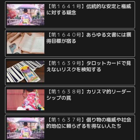
【第１６４１号】
伝統的な安定と権威
に対する疑念
【第１６４０号】
あらゆる文書には獲
得目標が宿る
【第１６３９号】
タロットカードで見
えないリスクを検知する
【第１６３８号】
カリスマ的リーダー
シップの罠
【第１６３７号】
借り物の権威や社会
的地位に頼らざるを得ない人たち