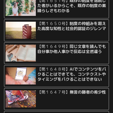
【第１６５１号】
既存の制度を逸脱し
た者がいるからこそ、既存の制度の素
晴らしさもわかる
【第１６５０号】
制度の枠組みを超え
た高度な知性と社会的認証のジレンマ
【第１６４９号】
同じ文章を読んでも
自分事か他人事かで反応は全然違う
【第１６４８号】
AIでコンテンツをパ
クることはできても、コンテクストや
タイミングをパクることはできない
【第１６４７号】
無言の勝者の希少性