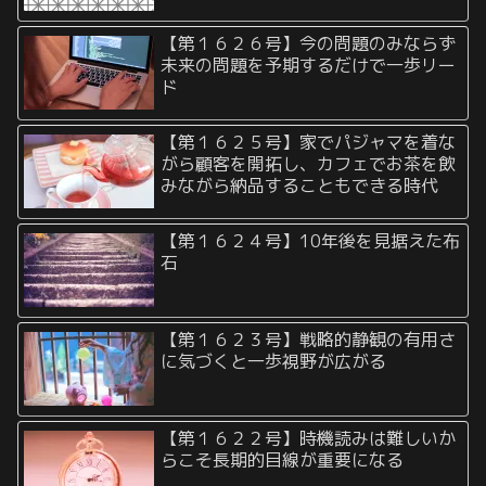
【第１６２６号】今の問題のみならず
未来の問題を予期するだけで一歩リー
ド
【第１６２５号】家でパジャマを着な
がら顧客を開拓し、カフェでお茶を飲
みながら納品することもできる時代
【第１６２４号】10年後を見据えた布
石
【第１６２３号】戦略的静観の有用さ
に気づくと一歩視野が広がる
【第１６２２号】時機読みは難しいか
らこそ長期的目線が重要になる