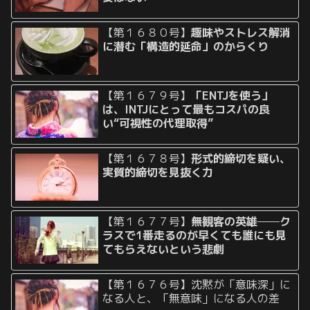
【第１６８０号】
趣味やストレス解消
に潜む「構造的延命」のからくり
【第１６７９号】
「ENTJを使う」
は、INTJにとって最もコスパの良
い“可視性の代理取得”
【第１６７８号】
形式的締切を疑い、
実質的締切を見抜く力
【第１６７７号】
無観客の英雄──ク
ラスで1番走るのが早くても誰にも見
てもらえないという悲劇
【第１６７６号】沈黙が「意味深」に
なる人と、「無意味」になる人の差