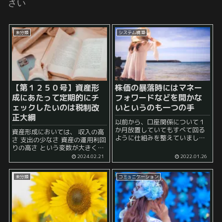
さい
未分類
システム構築
【第１２５０号】資産形
株価の暴落時にはマネー
成にあたって定期的にチ
フォワードなどを開かな
ェックしたいのは税制改
いというのも一つの手
正大綱
以前から、口座関係について１
か月放置していてもすべて回る
資産形成においては、 収入の高
ように仕組みを整えていまし
さ 支出の少なさ 資産の運用利回
た。 これにより、私の場合はマ
りの高さ という変数が大きく影
ネーフォワードなどの家計簿ア
響します。 例えば、 年収がもの
2024.02.21
2022.01.26
プリを毎日見なくても安心でき
すごく高い癖に、支出がものす
るようになっています。 ところ
ごく少ない人で、しかも投資が
で、このマネーフ...
未分類
コミュニケーション
上手い、という人がすさ...