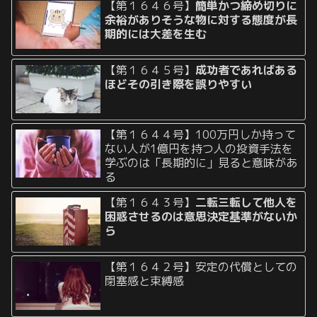
【第１６４６号】
簡単かつ締め切りに
余裕がありそうな物に対する態度が長
期的には大差を生む
【第１６４５号】
成功者であればある
ほどその引き際を誤りやすい
【第１６４４号】100万円しか持って
ない人が1億円を持つ人の投資手法を
学ぶのは「長期的に」見ると意味があ
る
【第１６４３号】
二転三転して他人を
困惑させるのは意思決定基準がないか
ら
【第１６４２号】安定の代償としての
閉塞感と束縛感