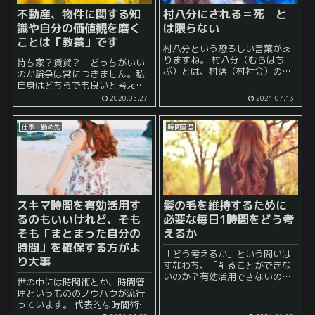
不動産、物件に関する知
村八分にされる＝死 と
識や自分の価値観を磨く
は限らない
ことは「教養」です
村八分という恐ろしい言葉があ
りますね。 村八分（むらはち
持ち家？賃貸？ どっちがいい
ぶ）とは、村落（村社会）の中
のか論争は常につきません。私
で、掟や秩序を破った者に対し
自身はどちらでも良いと考えて
て課される制裁行為であり、一
います。それより重要なのは常
2020.05.27
2021.07.13
定の地域に居住する住民が結束
日頃から自分の人生を考えてよ
して交際を絶つこと（共同絶
りよい住まいがないか考えるこ
交）である。転じて、地域社会
仕事・勤め先
時間管理
とです。
から特定の...
スキマ時間を有効活用す
髪の毛を維持するために
るのもいいけれど、そも
必要な毎日1時間をどう考
そも「まとまった自分の
えるか
時間」を確保する方がよ
「どう考えるか」という問いは
り大事
すなわち、「削ることができな
いのか？有効活用できないの
世の中には時間術とか、時間管
か？」という問いでもありま
理というもののノウハウが流行
す。 髪の毛が長い人は一度は
っています。 代表的な時間術と
「これ洗うのめんどくさいな」