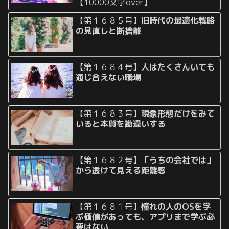
【10000文字over】
【第１６８５号】
旧時代の最適化戦略
の見直しと断捨離
【第１６８４号】
人はたくさんいても
通じ合えない職場
【第１６８３号】
現象形態だけをみて
いると本質を勘違いする
【第１６８２号】
「うちの会社では」
から透けて見える距離感
【第１６８１号】
憧れの人のOSを学
ぶ価値があっても、アプリまで学ぶ必
要はない