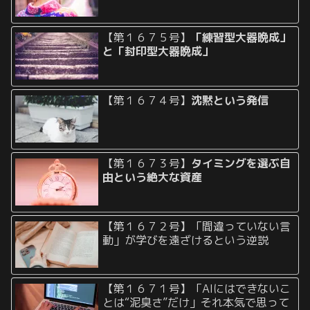
【第１６７５号】
「練習型大器晩成」
と「封印型大器晩成」
【第１６７４号】
沈黙という発信
【第１６７３号】
タイミングを選ぶ自
由という絶大な資産
【第１６７２号】「間違っていない言
動」が学びを遠ざけるという逆説
【第１６７１号】「AIにはできないこ
とは“泥臭さ”だけ」それ本気で思って