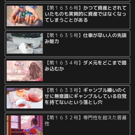
【第１６３６号】
かつて資産とされて
いたものも実質的に資産ではなくなっ
てしまうことがある
【第１６３５号】
仕事が早い人の先読
み能力
【第１６３４号】
ダメ元をどこまで踏
み込むか
【第１６３３号】
ギャンブル嫌いのく
せに無意識にギャンブルしている自覚
を持てないという落とし穴
【第１６３２号】専門性を超えた普遍
性