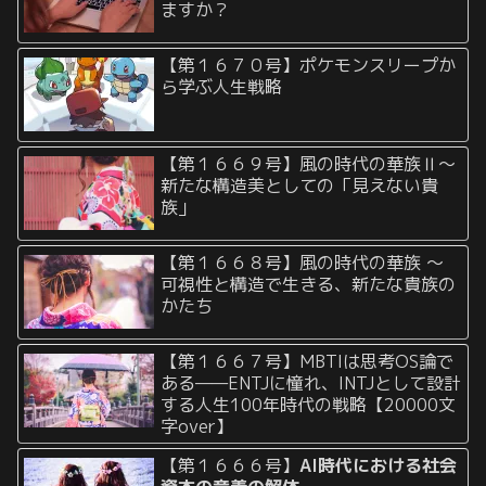
ますか？
【第１６７０号】ポケモンスリープか
ら学ぶ人生戦略
【第１６６９号】風の時代の華族Ⅱ〜
新たな構造美としての「見えない貴
族」
【第１６６８号】風の時代の華族 〜
可視性と構造で生きる、新たな貴族の
かたち
【第１６６７号】MBTIは思考OS論で
ある——ENTJに憧れ、INTJとして設計
する人生100年時代の戦略【20000文
字over】
【第１６６６号】
AI時代における社会