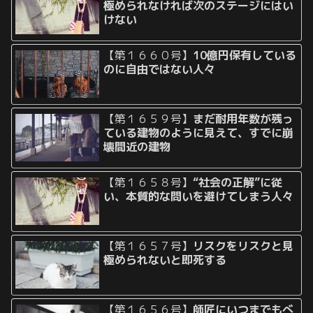
極められなければ次のステージにはい
けない
【第１６６０号】
10億円保有している
のに自由ではない人々
【第１６５９号】
まだ耐用年数が残っ
ている建物のように見えて、すでに崩
壊間近の建物
【第１６５８号】
“社会の正解”に従
い、本質的な問いを避けてしまう人々
【第１６５７号】
リスクをリスクと見
極められないと即死する
【第１６５６号】
師匠にいつまでもべ