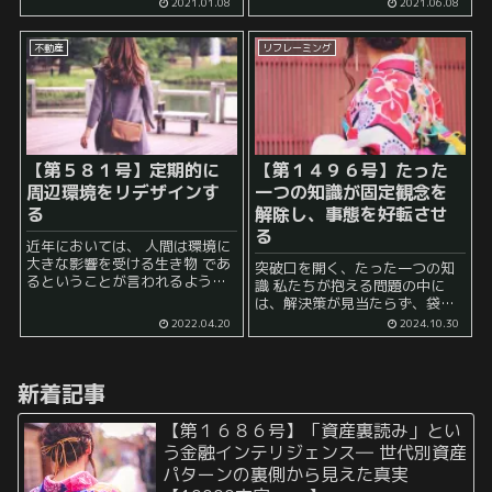
いうのは、 スキマ時間を有効活
2021.01.08
2021.06.08
とか考えたことがあるのではな
用しよう！ というものになりま
いでしょうか。 髪の毛が長いと
す。よく聞きますよね？ これは
色々...
不動産
リフレーミング
思えば、私が小学生の頃からよ
く見ていた...
【第５８１号】定期的に
【第１４９６号】たった
周辺環境をリデザインす
一つの知識が固定観念を
る
解除し、事態を好転させ
る
近年においては、 人間は環境に
大きな影響を受ける生き物 であ
突破口を開く、たった一つの知
るということが言われるように
識 私たちが抱える問題の中に
なりました。 自由意思で人間は
は、解決策が見当たらず、袋小
その行動を決めていると思われ
路に迷い込んでしまったように
2022.04.20
2024.10.30
がちですが、 実はそこまで自由
感じるものがあります。 「これ
意思による影響は少なく、 結
って無理なのでは？」 などと思
局、...
うこともあるでしょう。 そんな
新着記事
時に、たった...
【第１６８６号】「資産裏読み」とい
う金融インテリジェンス― 世代別資産
パターンの裏側から見えた真実