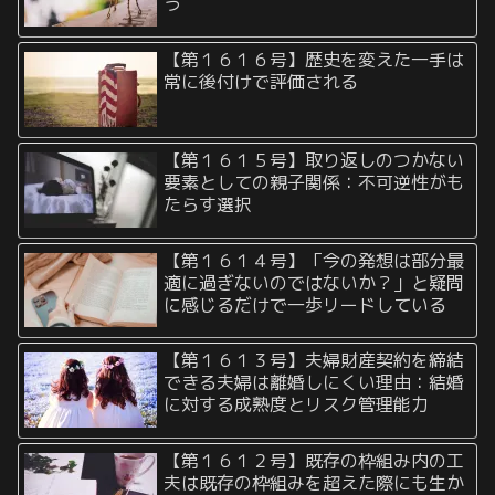
う
【第１６１６号】歴史を変えた一手は
常に後付けで評価される
【第１６１５号】取り返しのつかない
要素としての親子関係：不可逆性がも
たらす選択
【第１６１４号】「今の発想は部分最
適に過ぎないのではないか？」と疑問
に感じるだけで一歩リードしている
【第１６１３号】夫婦財産契約を締結
できる夫婦は離婚しにくい理由：結婚
に対する成熟度とリスク管理能力
【第１６１２号】既存の枠組み内の工
夫は既存の枠組みを超えた際にも生か