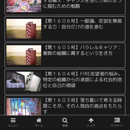
する備え：チャンスを当たり前のよう
に掴むための戦略
【第１６０６号】一般論、定説を無視
する力：自分だけの道を進む
【第１６０５号】パラレルキャリア：
複数の組織に属するという生き方
【第１６０４号】FIRE志望者の悩み。
特定の組織からの承認による社会的地
位と自己の価値
【第１６０３号】落ち着いて考える時
間こそが、その人独自の視点をもたら
す
【第１６０２号】ボーナスタイムに全
メニュー
ホーム
検索
トップ
サイドバー