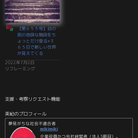
【第６５５号】目の
前の地味な階段をち
ょっとだけ登る×３
６５日で新しい世界
が見えてくる
2022年7月2日
リフレーミング
支援・考察リクエスト機能
美紀のプロフィール
夢見がちな社会不適合者
mikimiki
企業役員かつ会社経営者（法人5期目）。