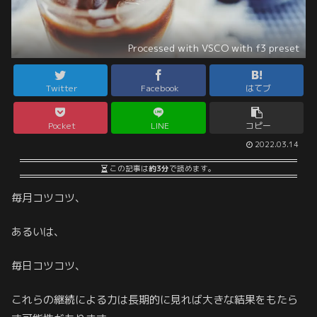
Processed with VSCO with f3 preset
Twitter
Facebook
はてブ
Pocket
LINE
コピー
2022.03.14
この記事は
約3分
で読めます。
毎月コツコツ、
あるいは、
毎日コツコツ、
これらの継続による力は長期的に見れば大きな結果をもたら