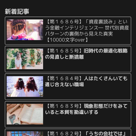
みんなが望む頻出の良習慣で
いるのに、 何故か全く体が動け
す。 しか...
ない 動きたいのに体が...
新着記事
【第１６８６号】「資産裏読み」とい
う金融インテリジェンス― 世代別資産
パターンの裏側から見えた真実
【10000文字over】
【第１６８５号】
旧時代の最適化戦略
の見直しと断捨離
【第１６８４号】
人はたくさんいても
通じ合えない職場
【第１６８３号】
現象形態だけをみて
いると本質を勘違いする
【第１６８２号】
「うちの会社では」