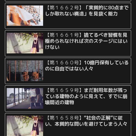
【第１６６２号】
「実質的に80点まで
しか取れない構造」を見抜く能力
【第１６６１号】
捨てるべき習慣を見
極められなければ次のステージにはい
けない
【第１６６０号】
10億円保有している
のに自由ではない人々
【第１６５９号】
まだ耐用年数が残っ
ている建物のように見えて、すでに崩
壊間近の建物
【第１６５８号】
“社会の正解”に従
い、本質的な問いを避けてしまう人々