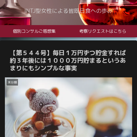
INTJ型女性による皆既日食への歩み
個別コンサルご感想集
考察リクエストはこちら
【第５４４号】毎日１万円ずつ貯金すれば
約３年後には１０００万円貯まるというあ
まりにもシンプルな事実
未分類