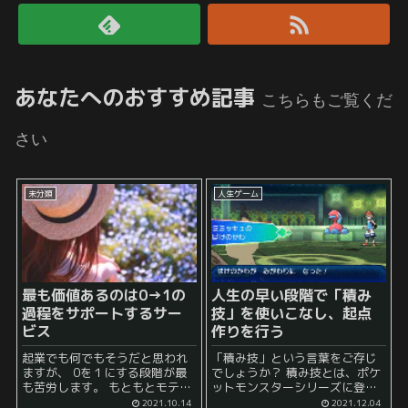
あなたへのおすすめ記事
こちらもご覧くだ
さい
未分類
人生ゲーム
最も価値あるのは0→1の
人生の早い段階で「積み
過程をサポートするサー
技」を使いこなし、起点
ビス
作りを行う
起業でも何でもそうだと思われ
「積み技」という言葉をご存じ
ますが、 0を１にする段階が最
でしょうか？ 積み技とは、ポケ
も苦労します。 もともとモテる
ットモンスターシリーズに登場
人がさらにモテるようになると
する技の俗称です。 このゲーム
2021.10.14
2021.12.04