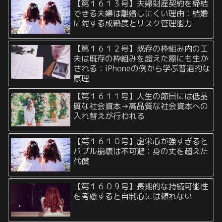
【第１６１３号】夫婦財産契約を締結
できる夫婦は離婚しにくい理由：結婚
に対する成熟度とリスク管理能力
【第１６１２号】既存の枠組み内の工
夫は既存の枠組みを超えた際にも生か
される：iPhoneの例から学ぶ普遍的な
原理
【第１６１１号】人生の節目には低品
質な社会資本→高品質な社会資本への
入れ替えが行われる
【第１６１０号】虚栄心が強すぎると
バブル崩壊は不可避：身の丈を超えた
代償
【第１６０９号】長期的な持続可能性
を考慮すると自制心には頼れない