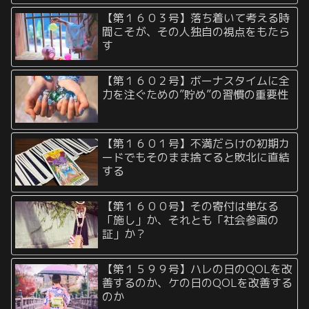
【第１６０３号】落ち着いて考える時
間こそが、その人独自の視点をもたら
す
【第１６０２号】ボーナスタイムに全
力を注ぐための”貯め”の習慣の重要性
【第１６０１号】不満だらけの初期カ
ードでもそのまま捨てると敗北に直結
する
【第１６００号】その寄付は単なる
「施し」か、それとも「社会参画の
証」か？
【第１５９９号】ハレの日のQOLを改
善するのか、ケの日のQOLを改善する
のか