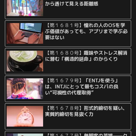
から透けて見える距離感
【第１６８１号】
憧れの人のOSを学
ぶ価値があっても、アプリまで学ぶ必
要はない
【第１６８０号】
趣味やストレス解消
に潜む「構造的延命」のからくり
【第１６７９号】
「ENTJを使う」
は、INTJにとって最もコスパの良
い“可視性の代理取得”
【第１６７８号】
形式的締切を疑い、
実質的締切を見抜く力
【第１６７７号】
無観客の英雄──ク