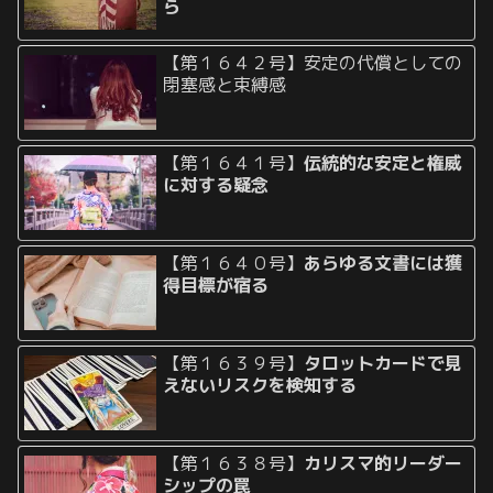
ら
【第１６４２号】安定の代償としての
閉塞感と束縛感
【第１６４１号】
伝統的な安定と権威
に対する疑念
【第１６４０号】
あらゆる文書には獲
得目標が宿る
【第１６３９号】
タロットカードで見
えないリスクを検知する
【第１６３８号】
カリスマ的リーダー
シップの罠