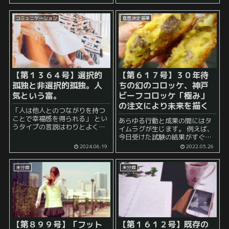
いう正のスパイラルが存在する
に登場する積み技に関する説明
ようですが、 これまでの人生で
は以下に詳しく書かれています↓
コミュニケーション
意思決定基準
一度もモテたことがないという
積み技とは･･････ポケモンシ...
人は厳しい戦いを強...
【第１３６４号】選択的
【第６１７号】３０年待
孤独と非選択的孤独。人
ちの幻のコロッケ、神戸
気という富。
ビーフコロッケ「極み」
の注文により未来を描く
「人は他人とのつながりを持つ
ことで幸福感を得られる」 とい
あらゆる行動と成果の間にはタ
うタイプの言説はわりとよく見
イムラグが生じます。 例えば、
かけますが、 その一方で、 「人
今日受けた試験の結果がすぐに
間関係を広げすぎない方が良
出てくることはなく何か月も待
2024.06.19
2022.05.26
い」 といったタイプの言説もよ
たされることがあったり、 告白
く見かけるようになって久しい
したかと思ったが一か月待って
です。 ...
未分類
未分類
欲しいと言われたり、 勤め先で
新人の頃に一生懸命...
【第８９９号】「フット
【第１６１２号】既存の