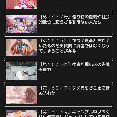
【第１６３７号】
借り物の権威や社会
的地位に頼らざるを得ない人たち
【第１６３６号】
かつて資産とされて
いたものも実質的に資産ではなくなっ
てしまうことがある
【第１６３５号】
仕事が早い人の先読
み能力
【第１６３４号】
ダメ元をどこまで踏
み込むか
【第１６３３号】
ギャンブル嫌いのく
せに無意識にギャンブルしている自覚