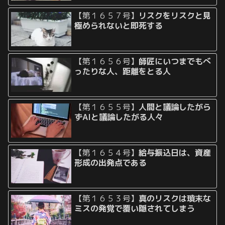
【第１６５７号】
リスクをリスクと見
極められないと即死する
【第１６５６号】
師匠にいつまでもべ
ったりな人、距離をとる人
【第１６５５号】
人間と議論したがら
ずAIと議論したがる人々
【第１６５４号】
給与振込日は、資産
形成の出発点である
【第１６５３号】
真のリスクは瑣末な
ミスの発覚で覆い隠されてしまう