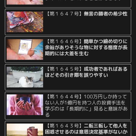
【第１６４７号】
無言の勝者の希少性
【第１６４６号】
簡単かつ締め切りに
余裕がありそうな物に対する態度が長
期的には大差を生む
【第１６４５号】
成功者であればある
ほどその引き際を誤りやすい
【第１６４４号】100万円しか持って
ない人が1億円を持つ人の投資手法を
学ぶのは「長期的に」見ると意味があ
る
【第１６４３号】
二転三転して他人を
困惑させるのは意思決定基準がないか