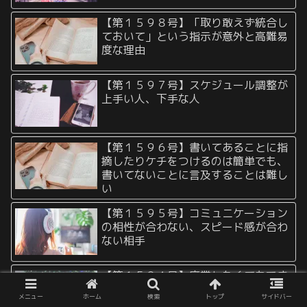
【第１５９８号】「取り敢えず統合し
ておいて」という指示が意外と高難易
度な理由
【第１５９７号】スケジュール調整が
上手い人、下手な人
【第１５９６号】書いてあることに指
摘したりケチをつけるのは簡単でも、
書いてないことに言及することは難し
い
【第１５９５号】コミュニケーション
の相性が合わない、スピード感が合わ
ない相手
【第１５９４号】廃業したくてもでき
ないリスク、逃げたくても逃げられな
メニュー
ホーム
検索
トップ
サイドバー
いリスク