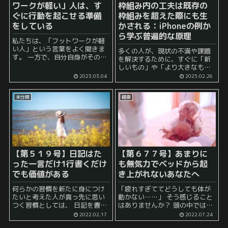
ワークが軽い」人は、す
枠組み内の工夫は既存の
ぐに行動を起こせる準備
枠組みを超えた際にも生
をしている
かされる：iPhoneの例か
ら学ぶ普遍的な原理
私たちは、「フットワークが軽
い人」という言葉をよく聞きま
多くの人が、現状の不満や課題
す。 一方で、自分自身がそのよ
を解決するために、すぐに「新
うに言われることは少ないかも
しいもの」や「より大きなも
しれません。 そもそも、フット
の」を求めがちです。 そして、
2023.03.04
2025.02.26
ワークが軽いとはどういうこと
それを手に入れるために過度な
なのでしょうか？ フットワーク
コストをかけざるを得なくなっ
が軽い人はどのよう...
未分類
健康
てしまうこともあるでしょう。
しかし、既存の枠組み内で徹底...
【第５１９号】日記はた
【第６７７号】あまりに
った一言だけ1行書くだけ
も無気力でベッドから起
でも価値がある
き上がれないあなたへ
何らかの習慣を新たに身につけ
「疲れすぎててどうしても体が
たいと考えた人が真っ先に思い
動かない……」 そう感じること
つく習慣としては、 日記を書く
はありませんか？ 頭の中では、
という習慣があるようです。 こ
「今日起きたら○○をやって、
2022.02.17
2022.07.24
れはネットでもよく見かける、
××をやって……」 と色々考えて