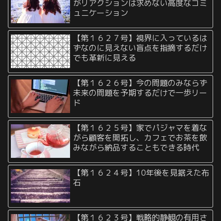
がリアクションは求めない高度なコミ
ュニケーション
【第１６２７号】視界に入っているは
ずなのに見えない盲点を指摘するだけ
でも革新に見える
【第１６２６号】今の問題のみならず
未来の問題を予期するだけで一歩リー
ド
【第１６２５号】家でパジャマを着な
がら顧客を開拓し、カフェでお茶を飲
みながら納品することもできる時代
【第１６２４号】10年後を見据えた布
石
【第１６２３号】戦略的静観の有用さ