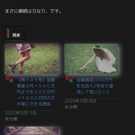
まさに継続は力なり、です。
関連
【第５４３号】金融
金融資産2000万円
資産０円→５００万
を社会人2年目で達
円よりも５００万円
成して感じたこと
→１０００万円の方
2020年7月18日
が楽にできる理由
未分類
2022年3月13日
未分類