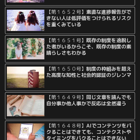
【第１６５２号】
素直な進捗報告がで
きない人は低評価をつけられるリスク
を重くみている
【第１６５１号】
既存の制度を逸脱し
た者がいるからこそ、既存の制度の素
晴らしさもわかる
【第１６５０号】
制度の枠組みを超え
た高度な知性と社会的認証のジレンマ
【第１６４９号】
同じ文章を読んでも
自分事か他人事かで反応は全然違う
【第１６４８号】
AIでコンテンツをパ
クることはできても、コンテクストや
タイミングをパクることはできない