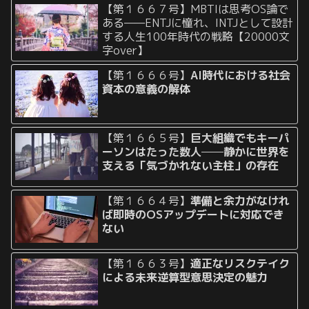
【第１６６７号】MBTIは思考OS論で
ある——ENTJに憧れ、INTJとして設計
する人生100年時代の戦略【20000文
字over】
【第１６６６号】
AI時代における社会
資本の意義の解体
【第１６６５号】
巨大組織でもキーパ
ーソンはたった数人──静かに世界を
支える「気づかれない主柱」の存在
【第１６６４号】
準備と余力がなけれ
ば即時のOSアップデートに対応でき
ない
【第１６６３号】
適正なリスクテイク
による未来逆算型意思決定の魅力