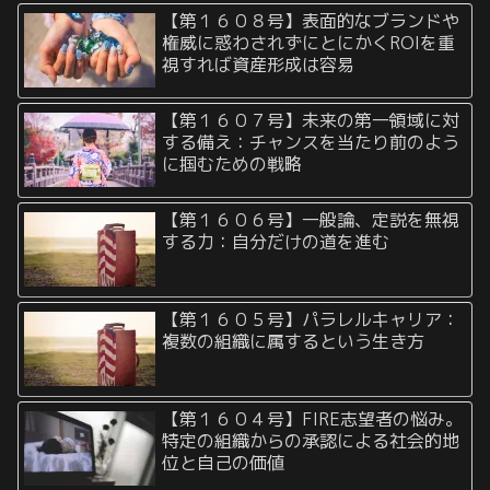
【第１６０８号】表面的なブランドや
権威に惑わされずにとにかくROIを重
視すれば資産形成は容易
【第１６０７号】未来の第一領域に対
する備え：チャンスを当たり前のよう
に掴むための戦略
【第１６０６号】一般論、定説を無視
する力：自分だけの道を進む
【第１６０５号】パラレルキャリア：
複数の組織に属するという生き方
【第１６０４号】FIRE志望者の悩み。
特定の組織からの承認による社会的地
位と自己の価値