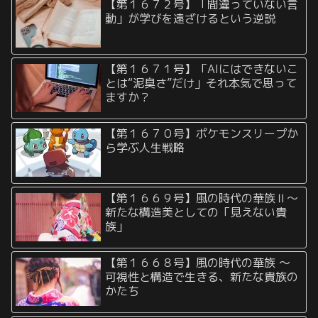
【第１６７２号】「間違っていない言
動」が学びを遠ざけるという逆説
【第１６７１号】「AIにはできないこ
とは“泥臭さ”だけ」それ本気で思って
ますか？
【第１６７０号】ポケモンスリープか
ら学ぶ人生戦略
【第１６６９号】風の時代の華族Ⅱ〜
新たな構造美としての「見えない貴
族」
【第１６６８号】風の時代の華族 〜
可視性と構造で生きる、新たな貴族の
かたち