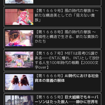
【第１６６９号】風の時代の華族Ⅱ〜
新たな構造美としての「見えない貴
族」
【第１６６８号】風の時代の華族 〜
可視性と構造で生きる、新たな貴族の
かたち
【第１６６７号】MBTIは思考OS論で
ある——ENTJに憧れ、INTJとして設計
する人生100年時代の戦略【20000文
字over】
【第１６６６号】
AI時代における社会
資本の意義の解体
【第１６６５号】
巨大組織でもキーパ
ーソンはたった数人──静かに世界を