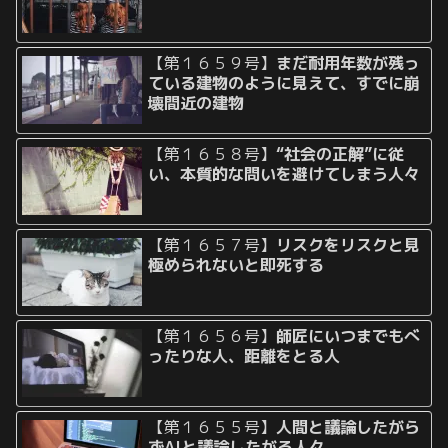
【第１６５９号】
まだ耐用年数が残っ
ている建物のように見えて、すでに崩
壊間近の建物
【第１６５８号】
“社会の正解”に従
い、本質的な問いを避けてしまう人々
【第１６５７号】
リスクをリスクと見
極められないと即死する
【第１６５６号】
師匠にいつまでもべ
ったりな人、距離をとる人
【第１６５５号】
人間と議論したがら
ずAIと議論したがる人々