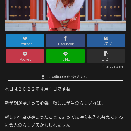
Twitter
Facebook
はてブ
Pocket
LINE
コピー
2022.04.01
この記事は
約3分
で読めます。
本日は２０２２年４月１日ですね。
新学期が始まって心機一転した学生の方もいれば、
新しい年度が始まったことによって気持ちを入れ替えている
社会人の方もいるかもしれません。