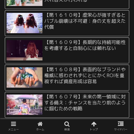
【第１６１０号】虚栄心が強すぎると
バブル崩壊は不可避：身の丈を超えた
代償
【第１６０９号】長期的な持続可能性
を考慮すると自制心には頼れない
【第１６０８号】表面的なブランドや
権威に惑わされずにとにかくROIを重
視すれば資産形成は容易
【第１６０７号】未来の第一領域に対
する備え：チャンスを当たり前のよう
に掴むための戦略
【第１６０６号】一般論、定説を無視
する力：自分だけの道を進む
メニュー
ホーム
検索
トップ
サイドバー