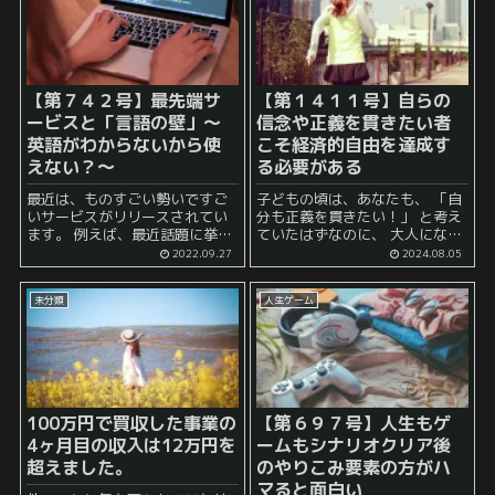
【第７４２号】最先端サ
【第１４１１号】自らの
ービスと「言語の壁」～
信念や正義を貫きたい者
英語がわからないから使
こそ経済的自由を達成す
えない？～
る必要がある
最近は、ものすごい勢いですご
子どもの頃は、あなたも、 「自
いサービスがリリースされてい
分も正義を貫きたい！」 と考え
ます。 例えば、最近話題に挙が
ていたはずなのに、 大人になっ
ったのは、 Stable Diffusion や
てから、いつの間にか、 「ま
2022.09.27
2024.08.05
Midjourney といった画像生成AI
あ、ちょっと良くないとは思う
サービスですね。 これら...
けど、今のままでも仕方がない
未分類
人生ゲーム
か……自分とか家族の生活とか
も考えないと...
100万円で買収した事業の
【第６９７号】人生もゲ
4ヶ月目の収入は12万円を
ームもシナリオクリア後
超えました。
のやりこみ要素の方がハ
マると面白い