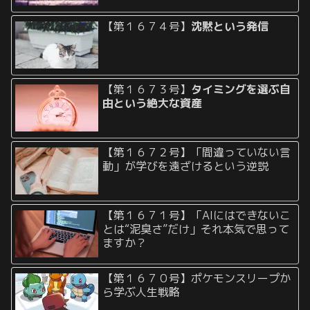
【第１６７４号】
沈黙という発信
【第１６７３号】
タイミングを選ぶ自
由という絶大な資産
【第１６７２号】「間違っていない言
動」が学びを遠ざけるという逆説
【第１６７１号】「AIにはできないこ
とは“泥臭さ”だけ」それ本気で思って
ますか？
【第１６７０号】ポケモンスリープか
ら学ぶ人生戦略