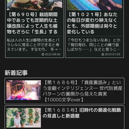
【第６９０号】栽培期間
【第１０２１号】あなた
中であっても定期的な土
の毎日が変わり映えなく
壌改良によって人生も植
とも、外部環境は刻々と
物もさらに「生長」する
変化している
私は人の人生は植物の生長とパ
「今日もつまらないなあ」 とか
ラレルに見ることができると考
「毎日毎日、同じことの繰り返
えています。 すなわち、 冬→春
しばかり……」 などと思うこと
→夏→秋 という季節の周期の中
はありませんか？ リモートワー
2022.08.06
2023.07.03
で、 実りの秋＝成果物が収穫で
クをしている場合も、 「今日も
きる時期 と考えると、 素敵な収
またこんな仕事か」 とか 「また
穫物をゲットするために...
これか、もう飽...
新着記事
【第１６８６号】「資産裏読み」とい
う金融インテリジェンス― 世代別資産
パターンの裏側から見えた真実
【10000文字over】
【第１６８５号】
旧時代の最適化戦略
の見直しと断捨離