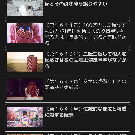
ほどその引き際を誤りやすい
【第１６４４号】100万円しか持って
ない人が1億円を持つ人の投資手法を
学ぶのは「長期的に」見ると意味があ
る
【第１６４３号】
二転三転して他人を
困惑させるのは意思決定基準がないか
ら
【第１６４２号】安定の代償としての
閉塞感と束縛感
【第１６４１号】
伝統的な安定と権威
に対する疑念