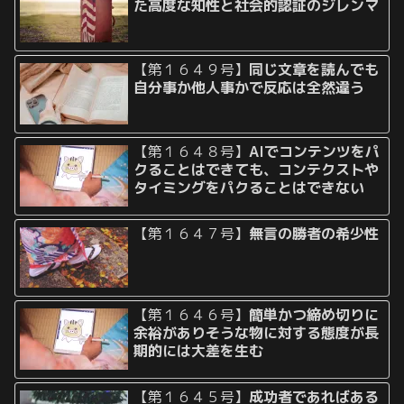
た高度な知性と社会的認証のジレンマ
【第１６４９号】
同じ文章を読んでも
自分事か他人事かで反応は全然違う
【第１６４８号】
AIでコンテンツをパ
クることはできても、コンテクストや
タイミングをパクることはできない
【第１６４７号】
無言の勝者の希少性
【第１６４６号】
簡単かつ締め切りに
余裕がありそうな物に対する態度が長
期的には大差を生む
【第１６４５号】
成功者であればある