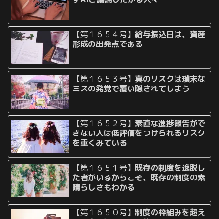
【第１６５４号】
給与振込日は、資産
形成の出発点である
【第１６５３号】
真のリスクは瑣末な
ミスの発覚で覆い隠されてしまう
【第１６５２号】
素直な進捗報告がで
きない人は低評価をつけられるリスク
を重くみている
【第１６５１号】
既存の制度を逸脱し
た者がいるからこそ、既存の制度の素
晴らしさもわかる
【第１６５０号】
制度の枠組みを超え