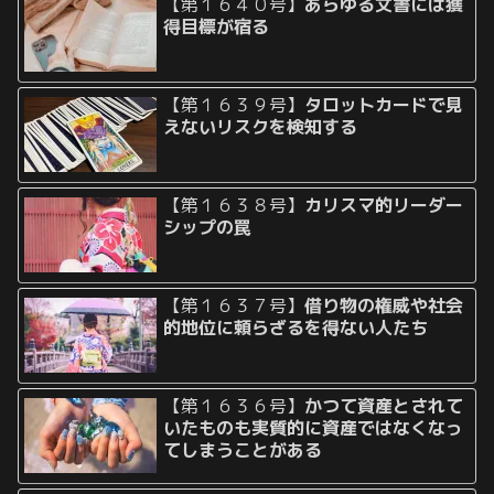
【第１６４０号】
あらゆる文書には獲
得目標が宿る
【第１６３９号】
タロットカードで見
えないリスクを検知する
【第１６３８号】
カリスマ的リーダー
シップの罠
【第１６３７号】
借り物の権威や社会
的地位に頼らざるを得ない人たち
【第１６３６号】
かつて資産とされて
いたものも実質的に資産ではなくなっ
てしまうことがある