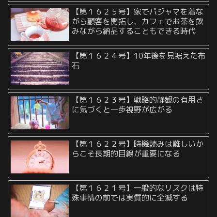
【第１６２５号】家でパジャマを着な
がら顧客を開拓し、カフェでお茶を飲
みながら納品することもできる時代
【第１６２４号】10年後を見据えた布
石
【第１６２３号】戦略的静観の有用さ
に気づくと一歩視野が広がる
【第１６２２号】時機読みは難しいか
らこそ長期的目線が重要になる
【第１６２１号】一般的なリスクは特
殊事情の前では実質的に全滅する