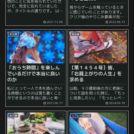
他のことに気を取られていたせ
いで、完全に忘れていました
昔からゲームを触っているとき
が、タイトルの通りです。 以下
に感じていたことがあります。
の通り、少しずつ収益が上がっ
クリア後のやりこみ要素が充実
ているという状況です。 当初の
しているゲームは個人的に楽し
2021.11.08
2022.08.13
もくろみは以下の通りで、スト
くプレイできる と……。 特に
ック型収入を買収することが初
RPGにおいては、 シナリオ とい
心者...
未分類
未分類
うものがあり、 それに大...
「おうち時間」を楽しん
【第１４５４号】皆、
でいるだけで本当に良い
「右肩上がりの人生」を
のか
求める
私にとって一人で本を読んでい
以前、９０歳前後の方に老後に
る時間というのは落ち着くこと
ついて話を伺った時に、 「もっ
ができるので本当に良いと考え
と成長したい」 「もっとレベル
ています。 もともと、一人でい
アップしたい」 とおっしゃって
2021.06.17
2024.09.18
ることの方が、他人とわいわい
いたのが印象的でした。 ９０歳
ガヤガヤするよりも好きなの
頃ともなると、 「終活」 などの
未分類
リフレーミング
で、家に何日も引き籠もってい
ように、 「自分...
ても究極的には支障はありませ
ん。 ...