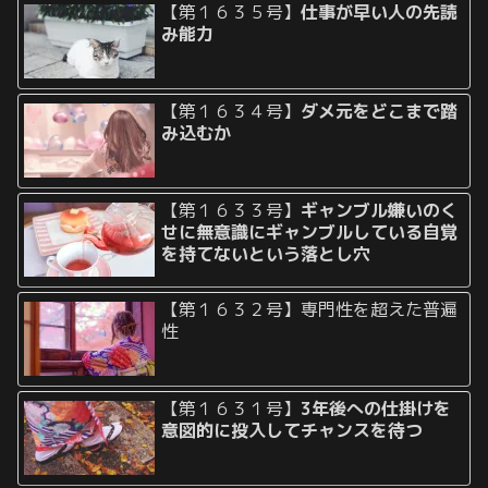
【第１６３５号】
仕事が早い人の先読
み能力
【第１６３４号】
ダメ元をどこまで踏
み込むか
【第１６３３号】
ギャンブル嫌いのく
せに無意識にギャンブルしている自覚
を持てないという落とし穴
【第１６３２号】専門性を超えた普遍
性
【第１６３１号】
3年後への仕掛けを
意図的に投入してチャンスを待つ