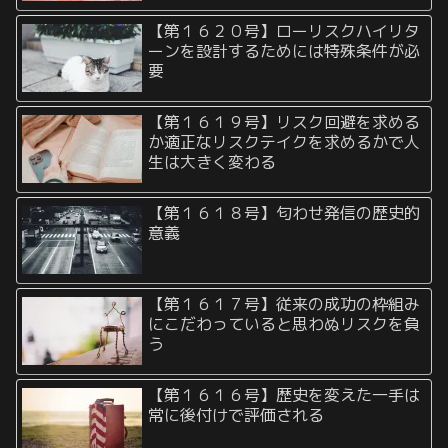
【第１６２０号】ローリスクハイリタ
ーンを設計するためには特殊条件が必
要
【第１６１９号】リスク回避を求める
か適正なリスクテイクを求めるかで人
生は大きく変わる
【第１６１８号】匂わせ発信の歴史的
意義
【第１６１７号】従来の成功の枠組み
にこだわっていると思わぬリスクを負
う
【第１６１６号】歴史を変えた一手は
常に後付けで評価される