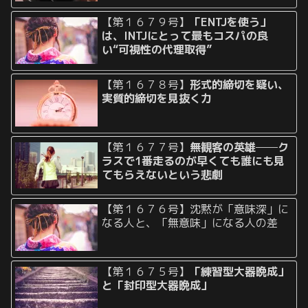
【第１６７９号】
「ENTJを使う」
は、INTJにとって最もコスパの良
い“可視性の代理取得”
【第１６７８号】
形式的締切を疑い、
実質的締切を見抜く力
【第１６７７号】
無観客の英雄──ク
ラスで1番走るのが早くても誰にも見
てもらえないという悲劇
【第１６７６号】沈黙が「意味深」に
なる人と、「無意味」になる人の差
【第１６７５号】
「練習型大器晩成」
と「封印型大器晩成」