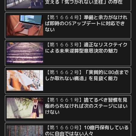
支える「気づかれない主柱」の存在
【第１６６４号】
準備と余力がなけれ
ば即時のOSアップデートに対応でき
ない
【第１６６３号】
適正なリスクテイク
による未来逆算型意思決定の魅力
【第１６６２号】
「実質的に80点まで
しか取れない構造」を見抜く能力
【第１６６１号】
捨てるべき習慣を見
極められなければ次のステージにはい
けない
【第１６６０号】
10億円保有している
のに自由ではない人々