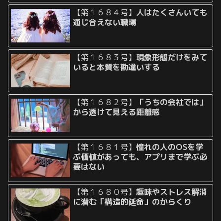
【第１６８４号】
人はたくさんいても
通じ合えない職場
【第１６８３号】
現象形態だけをみて
いると本質を勘違いする
【第１６８２号】
「うちの会社では」
から透けて見える距離感
【第１６８１号】
憧れの人のOSを学
ぶ価値があっても、アプリまで学ぶ必
要はない
【第１６８０号】
趣味やストレス解消
に潜む「構造的延命」のからくり