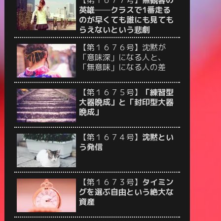
【第１６７７号】
無観客の
英雄──クラスで1番走る
のが早くても誰にも見ても
らえないという悲劇
【第１６７６号】沈黙が
「意味深」になる人と、
「無意味」になる人の差
【第１６７５号】
「練習型
大器晩成」と「封印型大器
晩成」
【第１６７４号】
沈黙とい
う発信
【第１６７３号】
タイミン
グを選ぶ自由という絶大な
資産