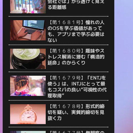
会社では」から透けて見え
る距離感
【第１６８１号】
憧れの人
のOSを学ぶ価値があって
も、アプリまで学ぶ必要は
ない
【第１６８０号】
趣味やス
トレス解消に潜む「構造的
延命」のからくり
【第１６７９号】
「ENTJを
使う」は、INTJにとって最
もコスパの良い“可視性の代
理取得”
【第１６７８号】
形式的締
切を疑い、実質的締切を見
抜く力