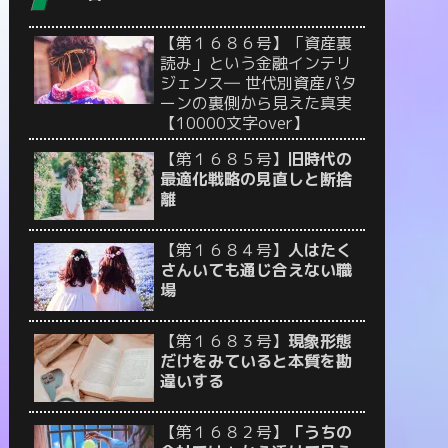
【第１６８６号】「資産裏
読み」という金融インテリ
ジェンス― 世代別資産パタ
ーンの裏側から見えた真実
【10000文字over】
【第１６８５号】
旧時代の
最適化戦略の見直しと断捨
離
【第１６８４号】
人はたく
さんいても通じ合えない職
場
【第１６８３号】
現象形態
だけをみていると本質を勘
違いする
【第１６８２号】
「うちの