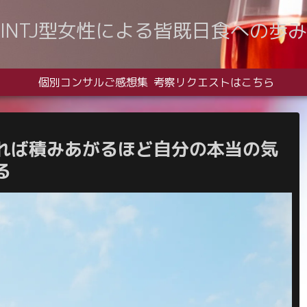
INTJ型女性による皆既日食への歩み
個別コンサルご感想集
考察リクエストはこちら
れば積みあがるほど自分の本当の気
る