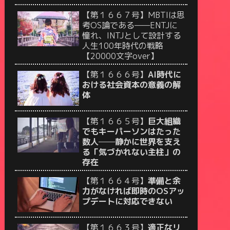
【第１６６７号】MBTIは思
考OS論である——ENTJに
憧れ、INTJとして設計する
人生100年時代の戦略
【20000文字over】
【第１６６６号】
AI時代に
おける社会資本の意義の解
体
【第１６６５号】
巨大組織
でもキーパーソンはたった
数人──静かに世界を支え
る「気づかれない主柱」の
存在
【第１６６４号】
準備と余
力がなければ即時のOSアッ
プデートに対応できない
【第１６６３号】
適正なリ