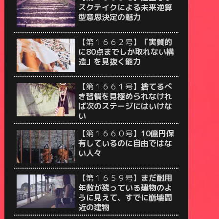
スクテイクによる未来逆算
型意思決定の魅力
【第１６６２号】
「実質的
に80点までしか取れない構
造」を見抜く能力
【第１６６１号】
捨てるべ
き習慣を見極められなけれ
ば次のステージにはいけな
い
【第１６６０号】
10億円保
有しているのに自由ではな
い人々
【第１６５９号】
まだ耐用
年数が残っている建物のよ
うに見えて、すでに崩壊間
近の建物