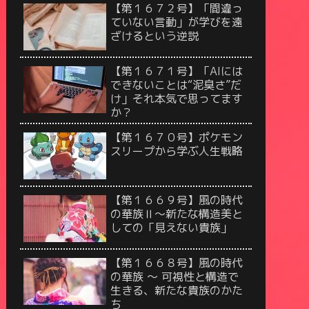
【第１６７２号】「間違っ
ていない言動」が学びを遠
ざけるという逆説
【第１６７１号】「AIには
できないことは“泥臭さ”だ
け」それ本気で思ってます
か？
【第１６７０号】ポケモン
スリープから学ぶ人生戦略
【第１６６９号】風の時代
の華族Ⅱ〜新たな構造美と
しての「見えない貴族」
【第１６６８号】風の時代
の華族 〜 可視性と構造で
生きる、新たな貴族のかた
ち