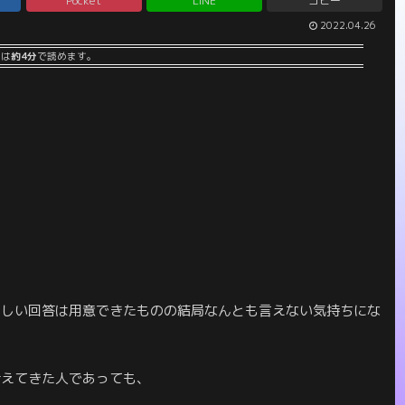
Pocket
LINE
コピー
2022.04.26
事は
約4分
で読めます。
らしい回答は用意できたものの結局なんとも言えない気持ちにな
考えてきた人であっても、