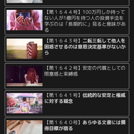
【第１６４４号】100万円しか持って
ない人が1億円を持つ人の投資手法を
学ぶのは「長期的に」見ると意味があ
る
【第１６４３号】
二転三転して他人を
困惑させるのは意思決定基準がないか
ら
【第１６４２号】安定の代償としての
閉塞感と束縛感
【第１６４１号】
伝統的な安定と権威
に対する疑念
【第１６４０号】
あらゆる文書には獲
得目標が宿る