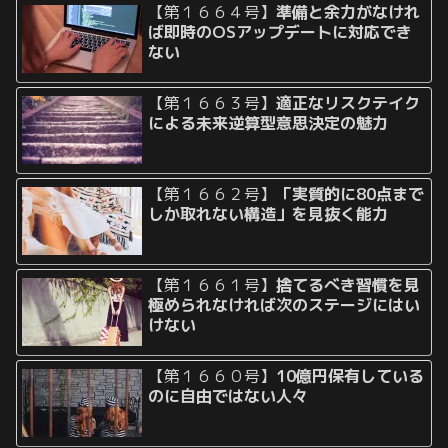
【第１６６４号】
準備と余力がなけれ
ば即時のOSアップデートに対応でき
ない
【第１６６３号】
適正なリスクテイク
による未来逆算型意思決定の魅力
【第１６６２号】
「実質的に80点まで
しか取れない構造」を見抜く能力
【第１６６１号】
捨てるべき習慣を見
極められなければ次のステージにはい
けない
【第１６６０号】
10億円保有している
のに自由ではない人々