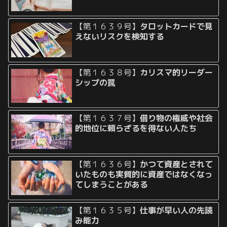
【第１６３９号】
タロットカードで見
えないリスクを検知する
【第１６３８号】
カリスマ的リーダー
シップの罠
【第１６３７号】
借り物の権威や社会
的地位に頼らざるを得ない人たち
【第１６３６号】
かつて資産とされて
いたものも実質的に資産ではなくなっ
てしまうことがある
【第１６３５号】
仕事が早い人の先読
み能力