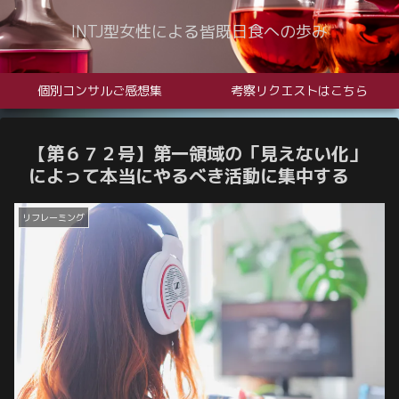
INTJ型女性による皆既日食への歩み
個別コンサルご感想集
考察リクエストはこちら
【第６７２号】第一領域の「見えない化」
によって本当にやるべき活動に集中する
リフレーミング