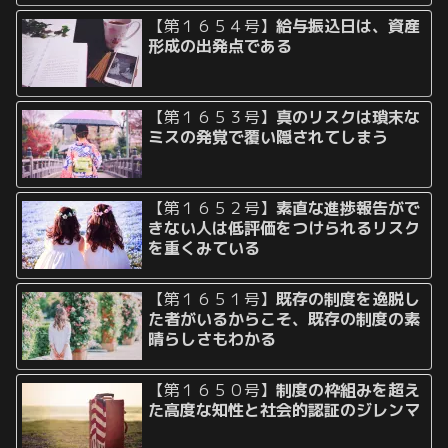
【第１６５４号】
給与振込日は、資産
形成の出発点である
【第１６５３号】
真のリスクは瑣末な
ミスの発覚で覆い隠されてしまう
【第１６５２号】
素直な進捗報告がで
きない人は低評価をつけられるリスク
を重くみている
【第１６５１号】
既存の制度を逸脱し
た者がいるからこそ、既存の制度の素
晴らしさもわかる
【第１６５０号】
制度の枠組みを超え
た高度な知性と社会的認証のジレンマ