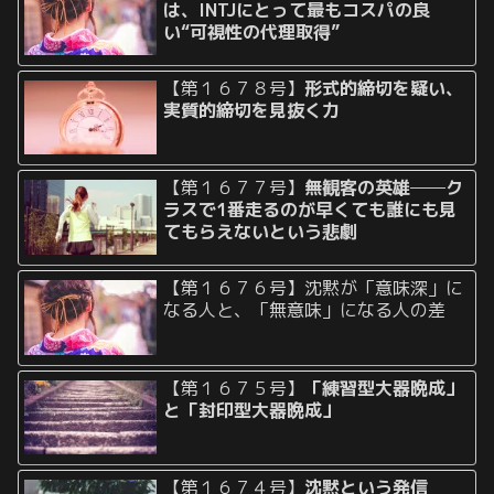
は、INTJにとって最もコスパの良
い“可視性の代理取得”
【第１６７８号】
形式的締切を疑い、
実質的締切を見抜く力
【第１６７７号】
無観客の英雄──ク
ラスで1番走るのが早くても誰にも見
てもらえないという悲劇
【第１６７６号】沈黙が「意味深」に
なる人と、「無意味」になる人の差
【第１６７５号】
「練習型大器晩成」
と「封印型大器晩成」
【第１６７４号】
沈黙という発信