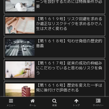
ーンを設計するためには特殊条件が必
要
【第１６１９号】リスク回避を求める
か適正なリスクテイクを求めるかで人
生は大きく変わる
【第１６１８号】匂わせ発信の歴史的
意義
【第１６１７号】従来の成功の枠組み
にこだわっていると思わぬリスクを負
う
【第１６１６号】歴史を変えた一手は
常に後付けで評価される
メニュー
ホーム
検索
トップ
サイドバー
【第１６１５号】取り返しのつかない