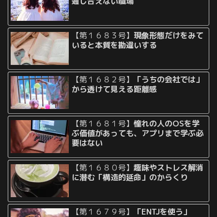
通じ合えない職場
【第１６８３号】
現象形態だけをみて
いると本質を勘違いする
【第１６８２号】
「うちの会社では」
から透けて見える距離感
【第１６８１号】
憧れの人のOSを学
ぶ価値があっても、アプリまで学ぶ必
要はない
【第１６８０号】
趣味やストレス解消
に潜む「構造的延命」のからくり
【第１６７９号】
「ENTJを使う」