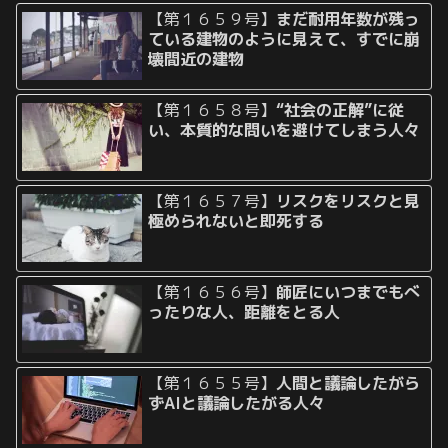
【第１６５９号】
まだ耐用年数が残っ
ている建物のように見えて、すでに崩
壊間近の建物
【第１６５８号】
“社会の正解”に従
い、本質的な問いを避けてしまう人々
【第１６５７号】
リスクをリスクと見
極められないと即死する
【第１６５６号】
師匠にいつまでもべ
ったりな人、距離をとる人
【第１６５５号】
人間と議論したがら
ずAIと議論したがる人々