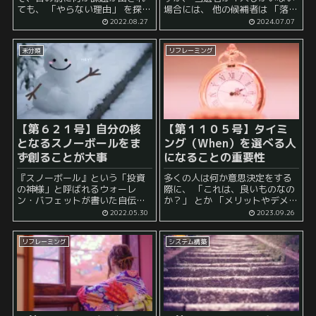
ても、 「やらない理由」 を探す
場合には、 他の候補者は 「落
のが得意です。 代表的なのは、
選」 ということとなります。 こ
2022.08.27
2024.07.07
「時間がない」 「お金がない」
の「一回きりの勝負」という視
「才能がない」 あたりでしょう
点のみで考えると、 落選した人
未分類
リフレーミング
か。 この...
たちは、 「敗北し...
【第６２１号】自分の核
【第１１０５号】タイミ
となるスノーボールをま
ング（When）を選べる人
ず創ることが大事
になることの重要性
『スノーボール』という「投資
多くの人は何か意思決定をする
の神様」と呼ばれるウォーレ
際に、 「これは、良いものなの
ン・バフェットが書いた自伝が
か？」 とか 「メリットやデメリ
あります。 スノーボールという
ットは？」 といった Whatの要
2022.05.30
2023.09.26
と投資をやったことがある人は
素に注目しがちです。 これは投
複利効果の喩えとして聞いたこ
資などでも同様でしょう。
リフレーミング
システム構築
とがあるでしょう。 すなわち、
「こ...
タネ銭として、小さなスノーボ...