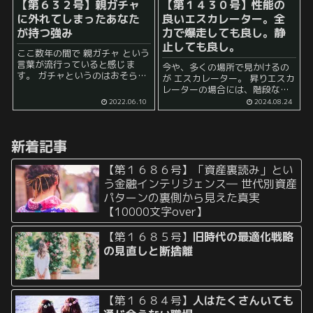
【第６３２号】親ガチャ
【第１４３０号】性能の
に外れてしまったあなた
良いエスカレーター。全
が持つ強み
力で爆走しても良し。静
止しても良し。
ここ数年の間で 親ガチャ という
言葉が流行っていると感じま
今や、多くの場所で見かけるの
す。 ガチャというのはおそらく
が エスカレーター。 昇りエスカ
ソーシャルゲームのガチャのシ
レーターの場合には、階段など
ステムからとられたものでしょ
を一段一段上がる必要性がない
2022.06.10
2024.08.24
う。 強いキャラクターやアイテ
ところが良いですね。 疲れてい
ムを求めてゲームの中でランダ
る時には、エスカレーターの上
ムにガチャを...
に乗り、上に上がるのを待つだ
新着記事
けで、目的地に近づ...
【第１６８６号】「資産裏読み」とい
う金融インテリジェンス― 世代別資産
パターンの裏側から見えた真実
【10000文字over】
【第１６８５号】
旧時代の最適化戦略
の見直しと断捨離
【第１６８４号】
人はたくさんいても