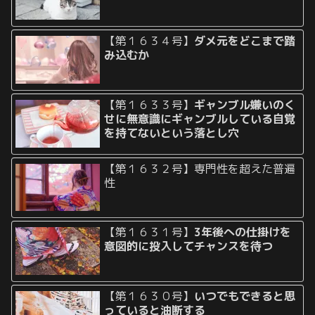
【第１６３４号】
ダメ元をどこまで踏
み込むか
【第１６３３号】
ギャンブル嫌いのく
せに無意識にギャンブルしている自覚
を持てないという落とし穴
【第１６３２号】専門性を超えた普遍
性
【第１６３１号】
3年後への仕掛けを
意図的に投入してチャンスを待つ
【第１６３０号】
いつでもできると思
っていると油断する