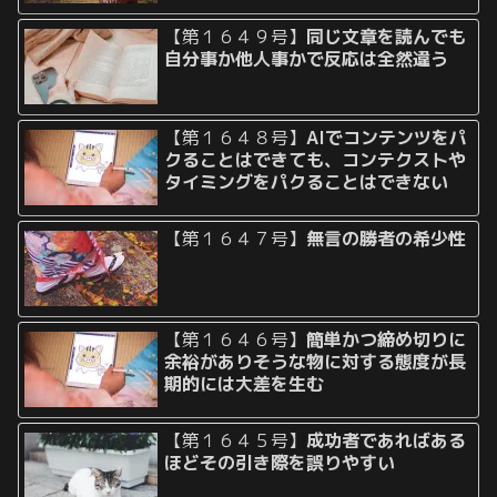
【第１６４９号】
同じ文章を読んでも
自分事か他人事かで反応は全然違う
【第１６４８号】
AIでコンテンツをパ
クることはできても、コンテクストや
タイミングをパクることはできない
【第１６４７号】
無言の勝者の希少性
【第１６４６号】
簡単かつ締め切りに
余裕がありそうな物に対する態度が長
期的には大差を生む
【第１６４５号】
成功者であればある
ほどその引き際を誤りやすい