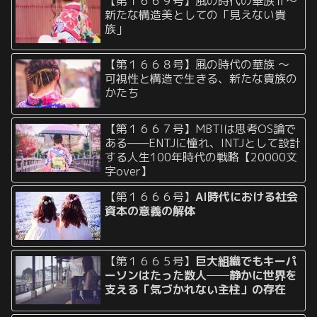
【第１６６９号】風の時代の華族Ⅱ〜
新たな構造美としての「見えない貴
族」
【第１６６８号】風の時代の華族 〜
可視性と構造で生きる、新たな貴族の
かたち
【第１６６７号】MBTIは思考OS論で
ある——ENTJに憧れ、INTJとして設計
する人生100年時代の戦略【20000文
字over】
【第１６６６号】
AI時代における社会
資本の意義の解体
【第１６６５号】
巨大組織でもキーパ
ーソンはたった数人──静かに世界を
支える「気づかれない主柱」の存在