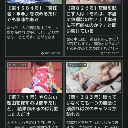
【第１３８４号】「責任
【第８２６号】奇跡を起
者：●●」を決めるだけ
こす人は「それは、本当
でも意味がある
に無理なのか？」「本当
に不可能なのか？」と問
たった一人で頑張るよりも、人
い続けている
数が多ければ多いほど、より大
きなことを成すことができま
世の中には、 奇跡を起こせる人
す。 しかし、それと同時に、な
が存在します。 奇跡というのが
あなあにやっているとよく起こ
どの程度のものかはそれぞれの
るのが、 「これって誰がやる
場合によるのでしょうが、 おお
2024.07.09
2022.12.20
の？」 と疑問に思いつつも、誰
よそ、 「絶対に無理」と言われ
も突っ込まないままに放...
ていたこと や 不可能だと言われ
リフレーミング
リフレーミング
ていたこと ...
【第７１１号】やらない
【第１３８３号】勝って
理由を探すのは簡単だけ
いなくても一つの機会に
ど、 結果が出るのは行動
頑張れば次のチャンスが
した人だけ
訪れる
人間というものは面白いもの
選挙などを見ていればわかりま
で、目の前に何か課題が出され
すが、 当選者が１人しかいない