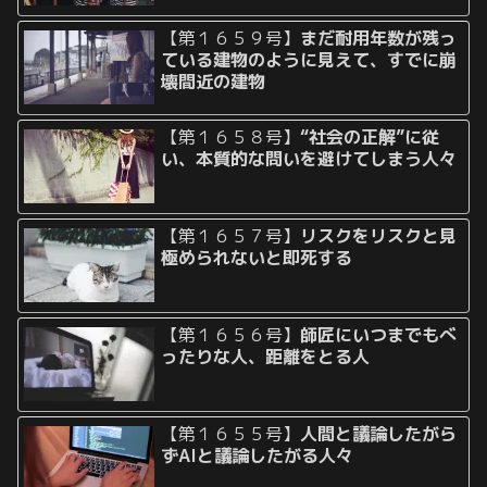
【第１６５９号】
まだ耐用年数が残っ
ている建物のように見えて、すでに崩
壊間近の建物
【第１６５８号】
“社会の正解”に従
い、本質的な問いを避けてしまう人々
【第１６５７号】
リスクをリスクと見
極められないと即死する
【第１６５６号】
師匠にいつまでもべ
ったりな人、距離をとる人
【第１６５５号】
人間と議論したがら
ずAIと議論したがる人々