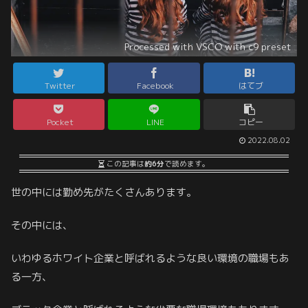
Processed with VSCO with c9 preset
Twitter
Facebook
はてブ
Pocket
LINE
コピー
2022.08.02
この記事は
約6分
で読めます。
世の中には勤め先がたくさんあります。
その中には、
いわゆるホワイト企業と呼ばれるような良い環境の職場もあ
る一方、