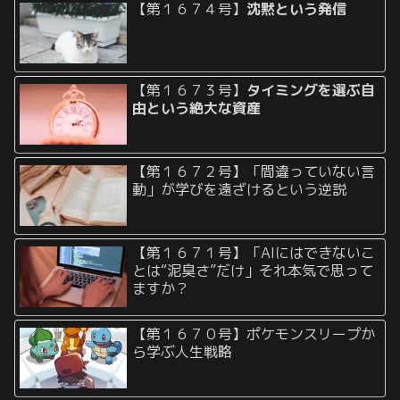
【第１６７４号】
沈黙という発信
【第１６７３号】
タイミングを選ぶ自
由という絶大な資産
【第１６７２号】「間違っていない言
動」が学びを遠ざけるという逆説
【第１６７１号】「AIにはできないこ
とは“泥臭さ”だけ」それ本気で思って
ますか？
【第１６７０号】ポケモンスリープか
ら学ぶ人生戦略