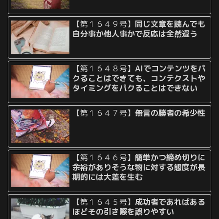
【第１６４９号】
同じ文章を読んでも
自分事か他人事かで反応は全然違う
【第１６４８号】
AIでコンテンツをパ
クることはできても、コンテクストや
タイミングをパクることはできない
【第１６４７号】
無言の勝者の希少性
【第１６４６号】
簡単かつ締め切りに
余裕がありそうな物に対する態度が長
期的には大差を生む
【第１６４５号】
成功者であればある
ほどその引き際を誤りやすい