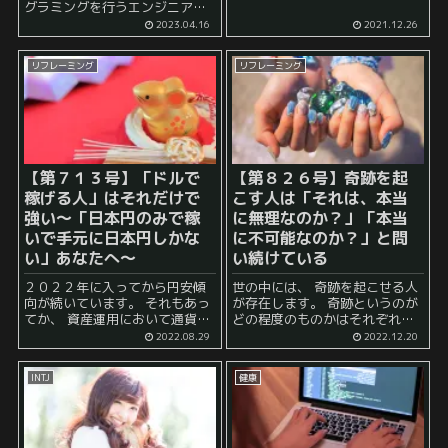
幸せな人もいるかもしれません
グラミングを行うエンジニアの
が、 世の中には家出をしたいと
ことです。かなり近日に作られ
2023.04.16
2021.12.26
考えている若い人はそこそこい
た言葉です。 この分野はまだま
るようです。 とはいえ、実際の
だ発展途上であり、その分野で
所、「家出をしたい...
リフレーミング
リフレーミング
の需要は年々増加しています。
そのため、プロンプトエンジ...
【第７１３号】「ドルで
【第８２６号】奇跡を起
稼げる人」はそれだけで
こす人は「それは、本当
強い～「日本円のみで稼
に無理なのか？」「本当
いで手元に日本円しかな
に不可能なのか？」と問
い」あなたへ～
い続けている
２０２２年に入ってから円安傾
世の中には、 奇跡を起こせる人
向が続いています。 それもあっ
が存在します。 奇跡というのが
てか、 資産運用において通貨分
どの程度のものかはそれぞれの
散しよう といった話や 日本円だ
場合によるのでしょうが、 おお
2022.08.29
2022.12.20
けでは価値が目減りしてしまう
よそ、 「絶対に無理」と言われ
のでドルでも運用しよう といっ
ていたこと や 不可能だと言われ
INTJ
健康
た話をよく耳にするようになり
ていたこと ...
ま...