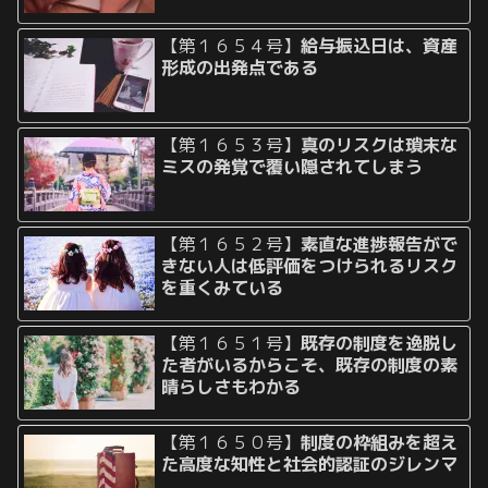
【第１６５４号】
給与振込日は、資産
形成の出発点である
【第１６５３号】
真のリスクは瑣末な
ミスの発覚で覆い隠されてしまう
【第１６５２号】
素直な進捗報告がで
きない人は低評価をつけられるリスク
を重くみている
【第１６５１号】
既存の制度を逸脱し
た者がいるからこそ、既存の制度の素
晴らしさもわかる
【第１６５０号】
制度の枠組みを超え
た高度な知性と社会的認証のジレンマ