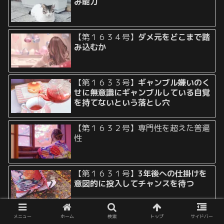
み能力
【第１６３４号】
ダメ元をどこまで踏
み込むか
【第１６３３号】
ギャンブル嫌いのく
せに無意識にギャンブルしている自覚
を持てないという落とし穴
【第１６３２号】専門性を超えた普遍
性
【第１６３１号】
3年後への仕掛けを
意図的に投入してチャンスを待つ
メニュー
ホーム
検索
トップ
サイドバー
【第１６３０号】
いつでもできると思