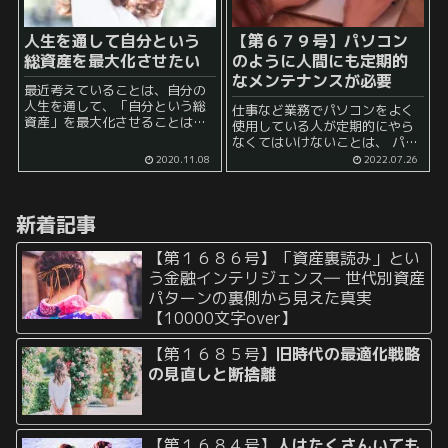
人生を通して自分という
【第６７９号】パソコン
総資産を最大化させたい
のように人間にも定期的
なメンテナンスが必要
最近考えていることは、自分の
人生を通して、「自分という総
仕事など業務でパソコンをよく
資産」を最大化させることはで
使用している人が定期的にやら
きないか、ということです。 資
なくてはいけないことは、 パソ
産というと、お金を代表とする
コンのメンテナンス になりま
2020.11.08
2022.07.26
金融資本を真っ先に思いつきま
す。 例えば、 勤め先の仕事など
すが、 実際には、知識、能力、
で勤め先で働くためのパソコン
労働力などに代表される人的...
が一人一人に支給されている場
新着記事
合や長期で貸...
【第１６８６号】「資産裏読み」とい
う金融インテリジェンス― 世代別資産
パターンの裏側から見えた真実
【10000文字over】
【第１６８５号】
旧時代の最適化戦略
の見直しと断捨離
【第１６８４号】
人はたくさんいても