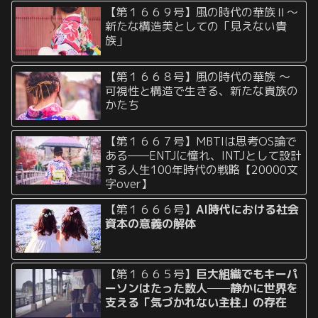
【第１６６９号】風の時代の華族Ⅱ〜
新たな構造美としての「見えない貴
族」
【第１６６８号】風の時代の華族 〜
可視性と構造で生きる、新たな貴族の
かたち
【第１６６７号】MBTIは思考OS論で
ある——ENTJに憧れ、INTJとして設計
する人生100年時代の戦略【20000文
字over】
【第１６６６号】
AI時代における社会
資本の意義の解体
【第１６６５号】
巨大組織でもキーパ
ーソンはたった数人──静かに世界を
支える「気づかれない主柱」の存在