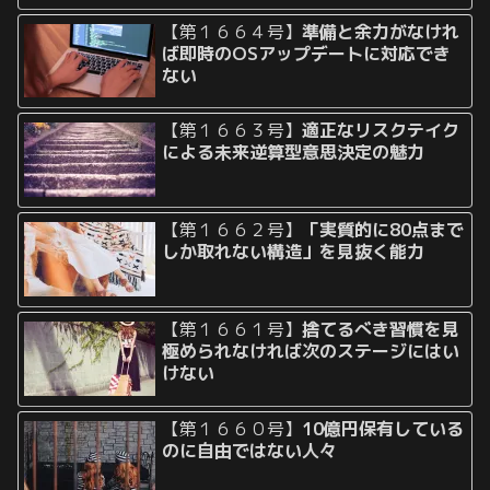
【第１６６４号】
準備と余力がなけれ
ば即時のOSアップデートに対応でき
ない
【第１６６３号】
適正なリスクテイク
による未来逆算型意思決定の魅力
【第１６６２号】
「実質的に80点まで
しか取れない構造」を見抜く能力
【第１６６１号】
捨てるべき習慣を見
極められなければ次のステージにはい
けない
【第１６６０号】
10億円保有している
のに自由ではない人々