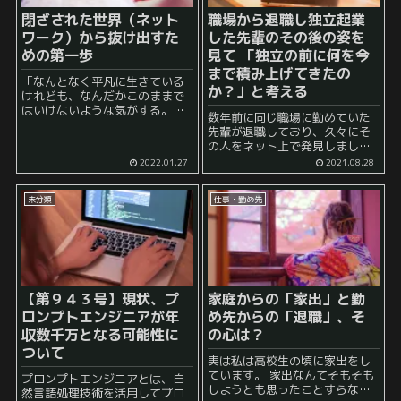
閉ざされた世界（ネット
職場から退職し独立起業
ワーク）から抜け出すた
した先輩のその後の姿を
めの第一歩
見て 「独立の前に何を今
まで積み上げてきたの
「なんとなく平凡に生きている
か？」と考える
けれども、なんだかこのままで
はいけないような気がする。」
数年前に同じ職場に勤めていた
「今は周りの人と他愛のない話
先輩が退職しており、久々にそ
はできるけれども、愚痴ばかり
の人をネット上で発見しまし
で面白くない。刺激がない。」
た。 当時は、私も新卒入社した
2022.01.27
2021.08.28
「勤め先の仕事の縁に将来性を
てだったので、その人とそこま
感じない。仕事に消耗してい...
でたくさん話す機会は無かった
未分類
仕事・勤め先
のですが、 端から見ていても、
とにかく仕事が忙しそうだ、と...
【第９４３号】現状、プ
家庭からの「家出」と勤
ロンプトエンジニアが年
め先からの「退職」、そ
収数千万となる可能性に
の心は？
ついて
実は私は高校生の頃に家出をし
ています。 家出なんてそもそも
プロンプトエンジニアとは、自
しようとも思ったことすらない
然言語処理技術を活用してプロ