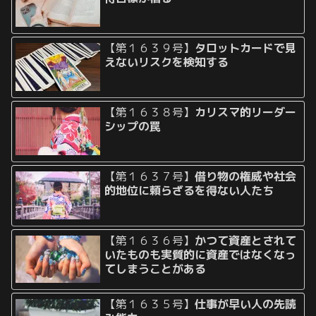
【第１６３９号】
タロットカードで見
えないリスクを検知する
【第１６３８号】
カリスマ的リーダー
シップの罠
【第１６３７号】
借り物の権威や社会
的地位に頼らざるを得ない人たち
【第１６３６号】
かつて資産とされて
いたものも実質的に資産ではなくなっ
てしまうことがある
【第１６３５号】
仕事が早い人の先読