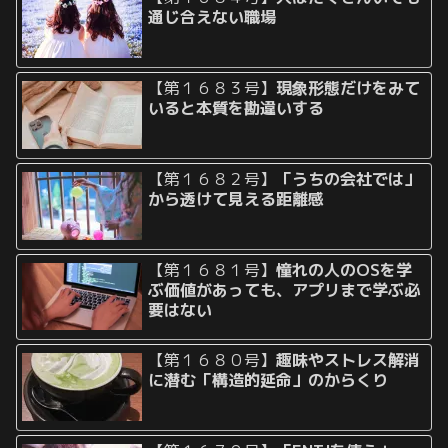
通じ合えない職場
【第１６８３号】
現象形態だけをみて
いると本質を勘違いする
【第１６８２号】
「うちの会社では」
から透けて見える距離感
【第１６８１号】
憧れの人のOSを学
ぶ価値があっても、アプリまで学ぶ必
要はない
【第１６８０号】
趣味やストレス解消
に潜む「構造的延命」のからくり