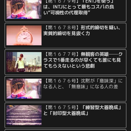
【第１６７９号】
「ENTJを使う」
は、INTJにとって最もコスパの良
い“可視性の代理取得”
【第１６７８号】
形式的締切を疑い、
実質的締切を見抜く力
【第１６７７号】
無観客の英雄──ク
ラスで1番走るのが早くても誰にも見
てもらえないという悲劇
【第１６７６号】沈黙が「意味深」に
なる人と、「無意味」になる人の差
【第１６７５号】
「練習型大器晩成」
と「封印型大器晩成」