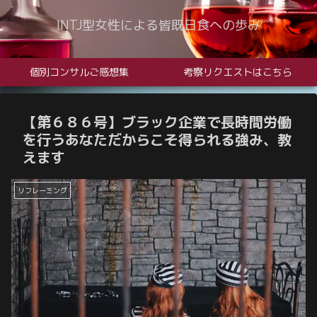
INTJ型女性による皆既日食への歩み
個別コンサルご感想集
考察リクエストはこちら
【第６８６号】ブラック企業で長時間労働
を行うあなただからこそ得られる強み、教
えます
リフレーミング