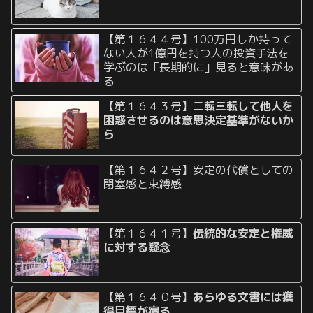
【第１６４４号】100万円しか持って
ない人が1億円を持つ人の投資手法を
学ぶのは「長期的に」見ると意味があ
る
【第１６４３号】
二転三転して他人を
困惑させるのは意思決定基準がないか
ら
【第１６４２号】安定の代償としての
閉塞感と束縛感
【第１６４１号】
伝統的な安定と権威
に対する疑念
【第１６４０号】
あらゆる文書には獲
得目標が宿る