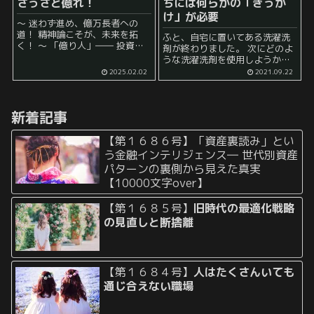
さっさと億れ！
ちには何らかの「きっか
け」が必要
～ 迷わず進め、億万長者への
道！ 精神論こそが、未来を拓
ふと、自宅に置いてある洗濯洗
く！ ～ 「億り人」―― 投資や
剤が終わりました。 次にどのよ
資産形成で1億円以上の資産を築
うな洗濯洗剤を使用しようかと
いた人々を指す、この言葉。 現
今は考えています。 具体的には
2025.02.02
2021.09.22
代社会において、経済的自由を
今まで使用していた粉末ではな
象徴する一つのステータスとな
く液体の洗剤をトライしてみよ
っています（但しインフ...
うと思っています。 今回は、 ど
新着記事
うして、急...
【第１６８６号】「資産裏読み」とい
う金融インテリジェンス― 世代別資産
パターンの裏側から見えた真実
【10000文字over】
【第１６８５号】
旧時代の最適化戦略
の見直しと断捨離
【第１６８４号】
人はたくさんいても
通じ合えない職場