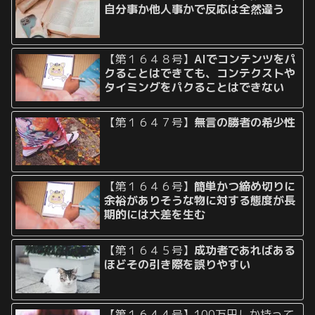
自分事か他人事かで反応は全然違う
【第１６４８号】
AIでコンテンツをパ
クることはできても、コンテクストや
タイミングをパクることはできない
【第１６４７号】
無言の勝者の希少性
【第１６４６号】
簡単かつ締め切りに
余裕がありそうな物に対する態度が長
期的には大差を生む
【第１６４５号】
成功者であればある
ほどその引き際を誤りやすい
【第１６４４号】100万円しか持って