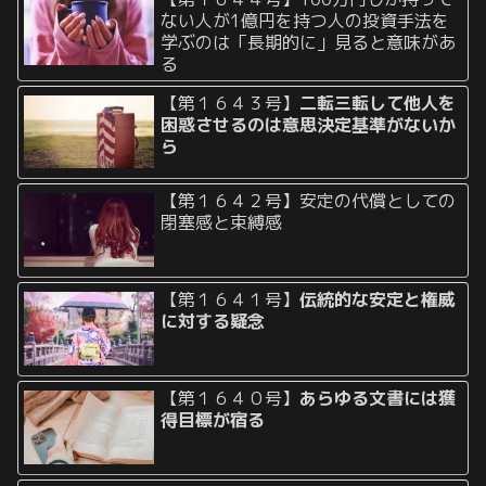
ない人が1億円を持つ人の投資手法を
学ぶのは「長期的に」見ると意味があ
る
【第１６４３号】
二転三転して他人を
困惑させるのは意思決定基準がないか
ら
【第１６４２号】安定の代償としての
閉塞感と束縛感
【第１６４１号】
伝統的な安定と権威
に対する疑念
【第１６４０号】
あらゆる文書には獲
得目標が宿る