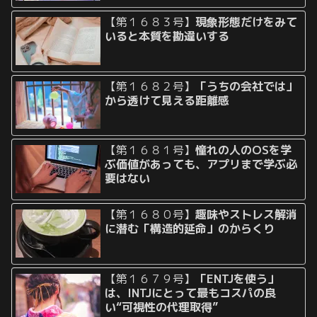
【第１６８３号】
現象形態だけをみて
いると本質を勘違いする
【第１６８２号】
「うちの会社では」
から透けて見える距離感
【第１６８１号】
憧れの人のOSを学
ぶ価値があっても、アプリまで学ぶ必
要はない
【第１６８０号】
趣味やストレス解消
に潜む「構造的延命」のからくり
【第１６７９号】
「ENTJを使う」
は、INTJにとって最もコスパの良
い“可視性の代理取得”