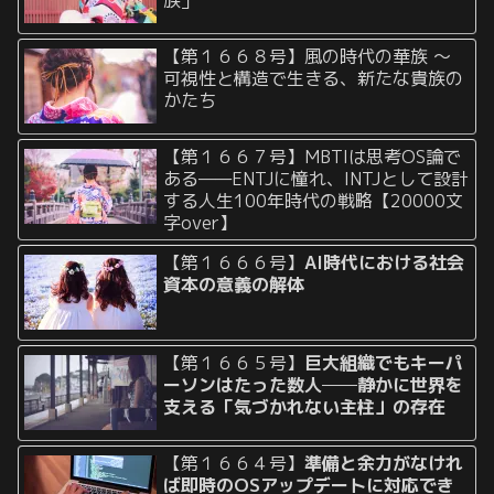
族」
【第１６６８号】風の時代の華族 〜
可視性と構造で生きる、新たな貴族の
かたち
【第１６６７号】MBTIは思考OS論で
ある——ENTJに憧れ、INTJとして設計
する人生100年時代の戦略【20000文
字over】
【第１６６６号】
AI時代における社会
資本の意義の解体
【第１６６５号】
巨大組織でもキーパ
ーソンはたった数人──静かに世界を
支える「気づかれない主柱」の存在
【第１６６４号】
準備と余力がなけれ
ば即時のOSアップデートに対応でき