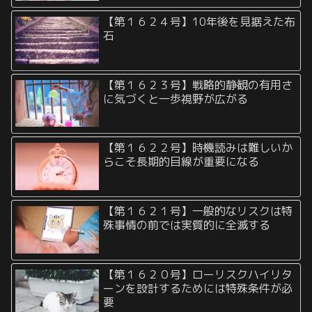
【第１６２４号】10年後を見据えた布
石
【第１６２３号】戦略的静観の有用さ
に気づくと一歩視野が広がる
【第１６２２号】時機読みは難しいか
らこそ長期的目線が重要になる
【第１６２１号】一般的なリスクは特
殊事情の前では実質的に全滅する
【第１６２０号】ローリスクハイリタ
ーンを設計するためには特殊条件が必
要