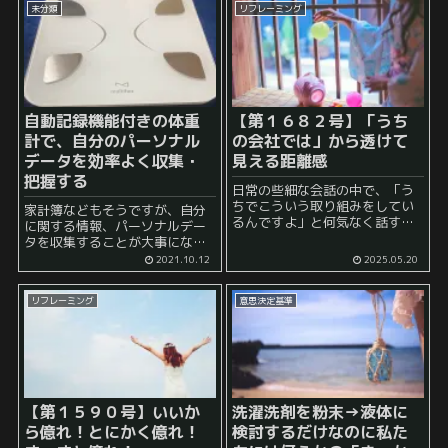
未分類
リフレーミング
い立ち読みしてしまいます。 も
っとも、私の場合、このよう...
自動記録機能付きの体重
【第１６８２号】
「うち
計で、自分のパーソナル
の会社では」から透けて
データを効率よく収集・
見える距離感
把握する
日常の些細な会話の中で、「う
ちでこういう取り組みをしてい
家計簿などもそうですが、自分
るんですよ」と何気なく話す人
に関する情報、パーソナルデー
がいる一方、「今の勤め先では
タを収集することが大事になっ
こういう方針みたいで」と言う
てくると考えられます。 例え
2021.10.12
2025.05.20
人もいます。使っている言葉の
ば、家計簿の場合は、支出につ
違いはわずかですが、その裏に
いて現状把握ができるため、そ
ある帰属意識や距離感には大き
リフレーミング
意思決定基準
れをもとに自分の普段の行動を
な差が...
見直すことが可能になるわけで
すね。 ...
【第１５９０号】いいか
洗濯洗剤を粉末→液体に
ら億れ！とにかく億れ！
検討するだけなのに私た