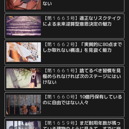
ない
【第１６６３号】
適正なリスクテイク
による未来逆算型意思決定の魅力
【第１６６２号】
「実質的に80点まで
しか取れない構造」を見抜く能力
【第１６６１号】
捨てるべき習慣を見
極められなければ次のステージにはい
けない
【第１６６０号】
10億円保有している
のに自由ではない人々
【第１６５９号】
まだ耐用年数が残っ
ている建物のように見えて、すでに崩