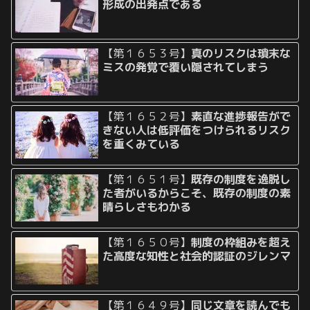
形成の出発点である
【第１６５３号】
真のリスクは瑣末な
ミスの発覚で覆い隠されてしまう
【第１６５２号】
素直な進捗報告がで
きない人は低評価をつけられるリスク
を重くみている
【第１６５１号】
既存の制度を逸脱し
た者がいるからこそ、既存の制度の素
晴らしさもわかる
【第１６５０号】
制度の枠組みを超え
た高度な知性と社会的認証のジレンマ
【第１６４９号】
同じ文章を読んでも