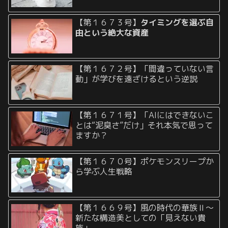
【第１６７３号】
タイミングを選ぶ自
由という絶大な資産
【第１６７２号】「間違っていない言
動」が学びを遠ざけるという逆説
【第１６７１号】「AIにはできないこ
とは“泥臭さ”だけ」それ本気で思って
ますか？
【第１６７０号】ポケモンスリープか
ら学ぶ人生戦略
【第１６６９号】風の時代の華族Ⅱ〜
新たな構造美としての「見えない貴