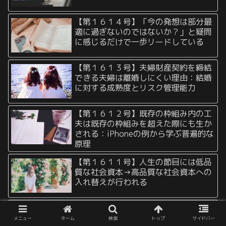
【第１６１４号】「今の発想は部分最
適に過ぎないのではないか？」と疑問
に感じるだけで一歩リードしている
【第１６１３号】夫婦財産契約を締結
できる夫婦は離婚しにくい理由：結婚
に対する成熟度とリスク管理能力
【第１６１２号】既存の枠組み内の工
夫は既存の枠組みを超えた際にも生か
される：iPhoneの例から学ぶ普遍的な
原理
【第１６１１号】人生の節目には低品
質な社会資本→高品質な社会資本への
入れ替えが行われる
【第１６１０号】虚栄心が強すぎると
バブル崩壊は不可避：身の丈を超えた
メニュー
ホーム
検索
トップ
サイドバー