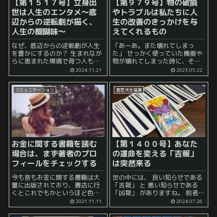
【第１５１７号】立身出
【第９７９号】物の破損
世は人生のエンタメ～底
やトラブルは私たちに人
辺からの逆転劇が描く、
生の改善のきっかけを与
人生の醍醐味～
えてくれるもの
なぜ、底辺からの逆転劇が人生
「あーあ。また壊れてしまっ
を豊かにするのか？ 生まれなが
た」 せっかく使っていた機器や
らに恵まれた環境で育つ人もい
物が壊れてしまった時に、その
れば、そうではない人もいま
ようにがっかりすることはあり
2024.11.21
2023.05.22
す。 もしかしたら、あなたの場
ませんか？ 一般的に物が壊れた
合も、 「大富豪の息子や娘に生
り、トラブルが生じてしまった
コミュニケーション
意思決定基準
まれたら今頃は……」 などとあ
時にはネガティブな感情が湧き
りも...
やすいものです。 この...
お金に関する書籍を読む
【第１４００号】あなた
場合は、まず著者のプロ
の運命を変える「吉報」
フィールをチェックする
は突然来る
今も昔もお金に関する書籍は大
世の中には、 良い知らせである
量に出版されており、書店に行
「吉報」 と 悪い知らせである
くとこれでもかというほど色ん
「凶報」 がありますね。 前者は
な書籍が並んでいます。 この手
例えば、 試験の合格 などがあり
2021.11.11
2024.07.26
の書籍は、個人的にも関心があ
ますし、 後者は 訃報 などがあ
りますし読みやすいのでついつ
りうるかもしれません。...