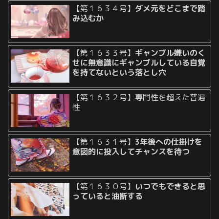
【第１６３４号】
ダメ元をどこまで踏
み込むか
【第１６３３号】
ギャンブル嫌いのく
せに無意識にギャンブルしている自覚
を持てないという落とし穴
【第１６３２号】専門性を超えた普遍
性
【第１６３１号】
3年後への仕掛けを
意図的に投入してチャンスを待つ
【第１６３０号】
いつでもできると思
っていると油断する