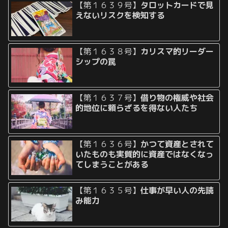
【第１６３９号】
タロットカードで見
えないリスクを検知する
【第１６３８号】
カリスマ的リーダー
シップの罠
【第１６３７号】
借り物の権威や社会
的地位に頼らざるを得ない人たち
【第１６３６号】
かつて資産とされて
いたものも実質的に資産ではなくなっ
てしまうことがある
【第１６３５号】
仕事が早い人の先読
み能力