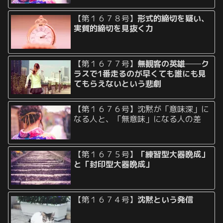
【第１６７８号】
形式的締切を疑い、
実質的締切を見抜く力
【第１６７７号】
無観客の英雄──ク
ラスで1番走るのが早くても誰にも見
てもらえないという悲劇
【第１６７６号】沈黙が「意味深」に
なる人と、「無意味」になる人の差
【第１６７５号】
「練習型大器晩成」
と「封印型大器晩成」
【第１６７４号】
沈黙という発信