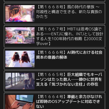
【第１６６８号】風の時代の華族 〜
可視性と構造で生きる、新たな貴族の
かたち
【第１６６７号】MBTIは思考OS論で
ある——ENTJに憧れ、INTJとして設計
する人生100年時代の戦略【20000文
字over】
【第１６６６号】
AI時代における社会
資本の意義の解体
【第１６６５号】
巨大組織でもキーパ
ーソンはたった数人──静かに世界を
支える「気づかれない主柱」の存在
【第１６６４号】
準備と余力がなけれ
ば即時のOSアップデートに対応でき
ない