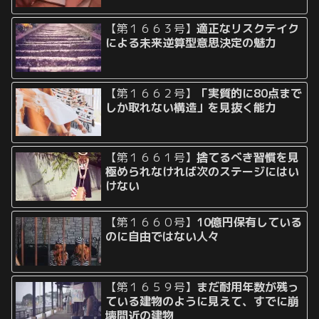
【第１６６３号】
適正なリスクテイク
による未来逆算型意思決定の魅力
【第１６６２号】
「実質的に80点まで
しか取れない構造」を見抜く能力
【第１６６１号】
捨てるべき習慣を見
極められなければ次のステージにはい
けない
【第１６６０号】
10億円保有している
のに自由ではない人々
【第１６５９号】
まだ耐用年数が残っ
ている建物のように見えて、すでに崩
壊間近の建物