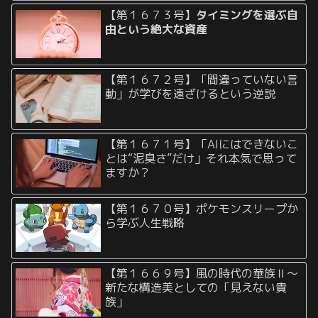
【第１６７３号】
タイミングを選ぶ自
由という絶大な資産
【第１６７２号】「間違っていない言
動」が学びを遠ざけるという逆説
【第１６７１号】「AIにはできないこ
とは“泥臭さ”だけ」それ本気で思って
ますか？
【第１６７０号】ポケモンスリープか
ら学ぶ人生戦略
【第１６６９号】風の時代の華族Ⅱ〜
新たな構造美としての「見えない貴
族」