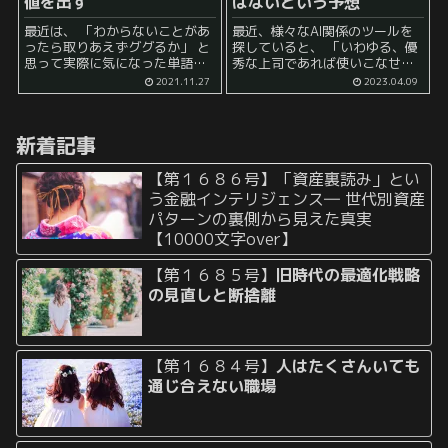
値を出す
はないという予想
最近は、 「わからないことがあ
最近、様々なAI関係のツールを
ったら取りあえずググるか」 と
探していると、 「いわゆる、優
思って実際に気になった単語を
秀な上司であれば使いこなせそ
検索窓に入力してみると、 様々
う」 という見解に今のところ私
2021.11.27
2023.04.09
なお役立ちサイトが出てきて、
の中では落ち着いています。
私たちの悩みを解消してくれる
「優秀な上司」は頭の中で 「〇
ようになっています。 そして、
〇を作ってほしい」 ...
新着記事
実際にそれ...
【第１６８６号】「資産裏読み」とい
う金融インテリジェンス― 世代別資産
パターンの裏側から見えた真実
【10000文字over】
【第１６８５号】
旧時代の最適化戦略
の見直しと断捨離
【第１６８４号】
人はたくさんいても
通じ合えない職場