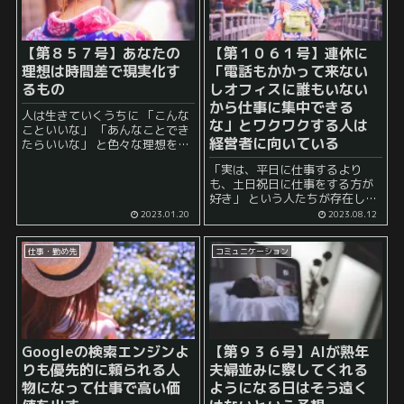
【第８５７号】あなたの
【第１０６１号】連休に
理想は時間差で現実化す
「電話もかかって来ない
るもの
しオフィスに誰もいない
から仕事に集中できる
人は生きていくうちに 「こんな
な」とワクワクする人は
こといいな」 「あんなことでき
経営者に向いている
たらいいな」 と色々な理想を頭
の中でぼんやりと描きます。 そ
「実は、平日に仕事するより
こで思い浮かぶ理想というの
も、土日祝日に仕事をする方が
は、 今の自分にはできないこと
好き」 という人たちが存在しま
今の自分の状況では叶えら...
す。 また、 今のような連休にお
2023.01.20
2023.08.12
いて 「電話もかかって来ないし
オフィスに誰もいないから仕事
仕事・勤め先
コミュニケーション
に集中できるな」 とワクワクす
る人...
Googleの検索エンジンよ
【第９３６号】AIが熟年
りも優先的に頼られる人
夫婦並みに察してくれる
物になって仕事で高い価
ようになる日はそう遠く