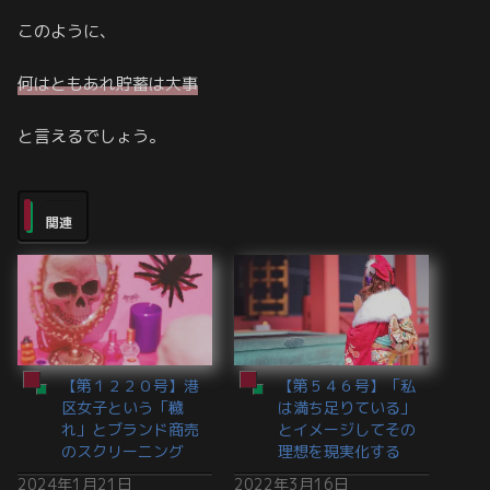
このように、
何はともあれ貯蓄は大事
と言えるでしょう。
関連
【第１２２０号】港
【第５４６号】「私
区女子という「穢
は満ち足りている」
れ」とブランド商売
とイメージしてその
のスクリーニング
理想を現実化する
2024年1月21日
2022年3月16日