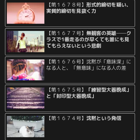
【第１６７８号】
形式的締切を疑い、
実質的締切を見抜く力
【第１６７７号】
無観客の英雄──ク
ラスで1番走るのが早くても誰にも見
てもらえないという悲劇
【第１６７６号】沈黙が「意味深」に
なる人と、「無意味」になる人の差
【第１６７５号】
「練習型大器晩成」
と「封印型大器晩成」
【第１６７４号】
沈黙という発信