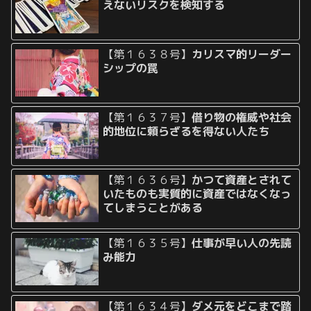
えないリスクを検知する
【第１６３８号】
カリスマ的リーダー
シップの罠
【第１６３７号】
借り物の権威や社会
的地位に頼らざるを得ない人たち
【第１６３６号】
かつて資産とされて
いたものも実質的に資産ではなくなっ
てしまうことがある
【第１６３５号】
仕事が早い人の先読
み能力
【第１６３４号】
ダメ元をどこまで踏