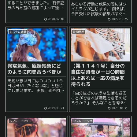
することができました。 有価証
あらゆる行動と成果の間にはタ
券の含み益の増加によって達成
イムラグが生じます。 例えば、
されたものなので、市況が悪け
今日受けた試験の結果がすぐに
ればまた1000万円台に逆戻りす
出てくることはなく何か月も待
2020.07.18
2022.05.26
ることも勿論ありえます。 しか
たされることがあったり、 告白
し、せっかく達成することがで
したかと思ったが一か月待って
きたので、記念に今...
システム構築
時間管理
欲しいと言われたり、 勤め先で
新人の頃に一生懸命...
異常気象、極端気象にど
【第１１４１号】自分の
のように向き合うべきか
自由な時間が一日〇時間
以上あれば一応の満足を
天気が悪い日にはついつい「今
得られる
日は出かけたくないな」と感じ
てしまいます。 実際、雨や風が
「自分はどのような生活を送る
きつい日に出かけても外出する
ことができれば満足できるのだ
だけで体力が削られてしまうの
ろうか？」 そんなことを考えた
で、外出先に行った辺りでかな
ことがありませんか？ 私自身、
2021.03.21
2023.10.31
り疲弊している感覚がありま
終日休む暇もなく働いていたこ
す。 これは事実上何もしてい
ろは 「自分の自由な時間が欲し
な...
リフレーミング
リフレーミング
いな」 と考えることもよくあり
ました。 ...