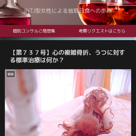
INTJ型女性による皆既日食への歩み
個別コンサルご感想集
考察リクエストはこちら
【第７３７号】心の複雑骨折、うつに対す
る標準治療は何か？
健康