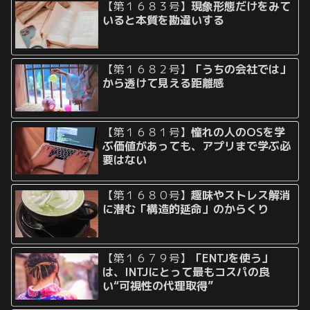
【第１６８３号】
現象形態だけをみて
いると本質を勘違いする
【第１６８２号】
「うちの会社では」
から透けて見える距離感
【第１６８１号】
憧れの人のOSを学
ぶ価値があっても、アプリまで学ぶ必
要はない
【第１６８０号】
趣味やストレス解消
に潜む「構造的延命」のからくり
【第１６７９号】
「ENTJを使う」
は、INTJにとって最もコスパの良
い“可視性の代理取得”