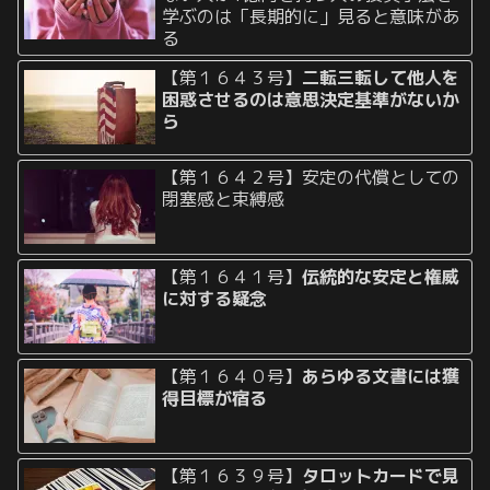
学ぶのは「長期的に」見ると意味があ
る
【第１６４３号】
二転三転して他人を
困惑させるのは意思決定基準がないか
ら
【第１６４２号】安定の代償としての
閉塞感と束縛感
【第１６４１号】
伝統的な安定と権威
に対する疑念
【第１６４０号】
あらゆる文書には獲
得目標が宿る
【第１６３９号】
タロットカードで見