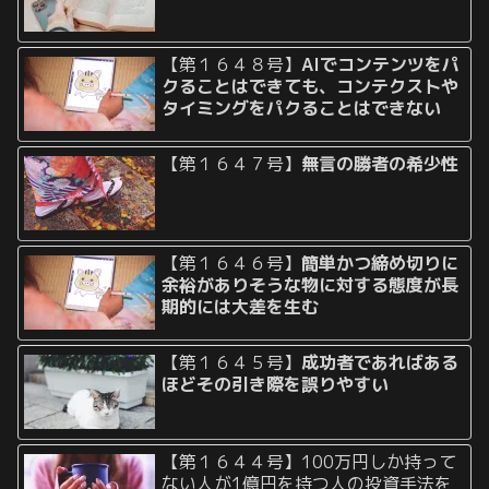
【第１６４８号】
AIでコンテンツをパ
クることはできても、コンテクストや
タイミングをパクることはできない
【第１６４７号】
無言の勝者の希少性
【第１６４６号】
簡単かつ締め切りに
余裕がありそうな物に対する態度が長
期的には大差を生む
【第１６４５号】
成功者であればある
ほどその引き際を誤りやすい
【第１６４４号】100万円しか持って
ない人が1億円を持つ人の投資手法を