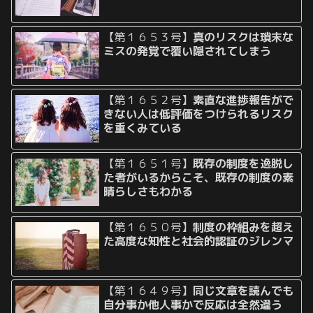
【第１６５３号】
真のリスクは瑣末な
ミスの発覚で覆い隠されてしまう
【第１６５２号】
素直な進捗報告がで
きない人は低評価をつけられるリスク
を重くみている
【第１６５１号】
既存の制度を逸脱し
た者がいるからこそ、既存の制度の素
晴らしさもわかる
【第１６５０号】
制度の枠組みを超え
た高度な知性と社会的認証のジレンマ
【第１６４９号】
同じ文章を読んでも
自分事か他人事かで反応は全然違う