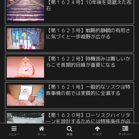
【第１６２４号】10年後を見据えた布
石
【第１６２３号】戦略的静観の有用さ
に気づくと一歩視野が広がる
【第１６２２号】時機読みは難しいか
らこそ長期的目線が重要になる
【第１６２１号】一般的なリスクは特
殊事情の前では実質的に全滅する
【第１６２０号】ローリスクハイリタ
ーンを設計するためには特殊条件が必
要
メニュー
ホーム
検索
トップ
サイドバー