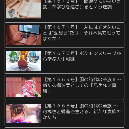
【第１６７２号】「間違っていない言
動」が学びを遠ざけるという逆説
【第１６７１号】「AIにはできないこ
とは“泥臭さ”だけ」それ本気で思って
ますか？
【第１６７０号】ポケモンスリープか
ら学ぶ人生戦略
【第１６６９号】風の時代の華族Ⅱ〜
新たな構造美としての「見えない貴
族」
【第１６６８号】風の時代の華族 〜
可視性と構造で生きる、新たな貴族の
かたち