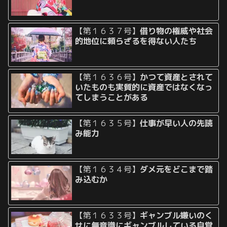
【第１６３７号】
借り物の権威や社会
的地位に頼らざるを得ない人たち
【第１６３６号】
かつて資産とされて
いたものも実質的に資産ではなくなっ
てしまうことがある
【第１６３５号】
仕事が早い人の先読
み能力
【第１６３４号】
ダメ元をどこまで踏
み込むか
【第１６３３号】
ギャンブル嫌いのく
せに無意識にギャンブルしている自覚