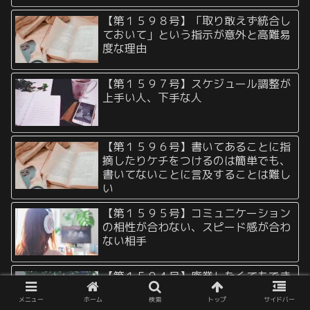
【第１５９８号】「取り敢えず統合し
ておいて」という指示が意外と高難易
度な理由
【第１５９７号】スケジュール調整が
上手い人、下手な人
【第１５９６号】書いてあることに指
摘したりケチをつけるのは簡単でも、
書いてないことに言及することは難し
い
【第１５９５号】コミュニケーション
の相性が合わない、スピード感が合わ
ない相手
【第１５９４号】廃業したくてもでき
ないリスク、逃げたくても逃げられな
メニュー
ホーム
検索
トップ
サイドバー
いリスク