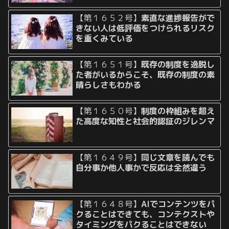
【第１６５２号】
素直な進捗報告がで
きない人は低評価をつけられるリスク
を重くみている
【第１６５１号】
既存の制度を逸脱し
た者がいるからこそ、既存の制度の素
晴らしさもわかる
【第１６５０号】
制度の枠組みを超え
た高度な知性と社会的認証のジレンマ
【第１６４９号】
同じ文章を読んでも
自分事か他人事かで反応は全然違う
【第１６４８号】
AIでコンテンツをパ
クることはできても、コンテクストや
タイミングをパクることはできない