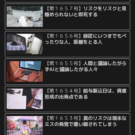
【第１６５７号】
リスクをリスクと見
極められないと即死する
【第１６５６号】
師匠にいつまでもべ
ったりな人、距離をとる人
【第１６５５号】
人間と議論したがら
ずAIと議論したがる人々
【第１６５４号】
給与振込日は、資産
形成の出発点である
【第１６５３号】
真のリスクは瑣末な
ミスの発覚で覆い隠されてしまう