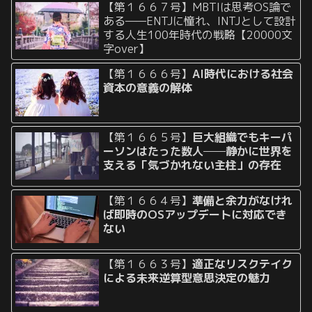
【第１６６７号】MBTIは思考OS論で
ある——ENTJに憧れ、INTJとして設計
する人生100年時代の戦略【20000文
字over】
【第１６６６号】
AI時代における社会
資本の意義の解体
【第１６６５号】
巨大組織でもキーパ
ーソンはたった数人──静かに世界を
支える「気づかれない主柱」の存在
【第１６６４号】
準備と余力がなけれ
ば即時のOSアップデートに対応でき
ない
【第１６６３号】
適正なリスクテイク
による未来逆算型意思決定の魅力