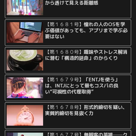
から透けて見える距離感
【第１６８１号】
憧れの人のOSを学
ぶ価値があっても、アプリまで学ぶ必
要はない
【第１６８０号】
趣味やストレス解消
に潜む「構造的延命」のからくり
【第１６７９号】
「ENTJを使う」
は、INTJにとって最もコスパの良
い“可視性の代理取得”
【第１６７８号】
形式的締切を疑い、
実質的締切を見抜く力
【第１６７７号】
無観客の英雄──ク