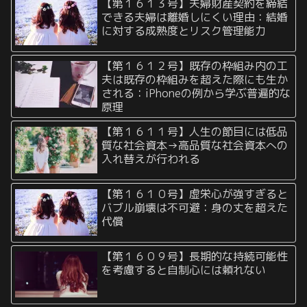
【第１６１３号】夫婦財産契約を締結
できる夫婦は離婚しにくい理由：結婚
に対する成熟度とリスク管理能力
【第１６１２号】既存の枠組み内の工
夫は既存の枠組みを超えた際にも生か
される：iPhoneの例から学ぶ普遍的な
原理
【第１６１１号】人生の節目には低品
質な社会資本→高品質な社会資本への
入れ替えが行われる
【第１６１０号】虚栄心が強すぎると
バブル崩壊は不可避：身の丈を超えた
代償
【第１６０９号】長期的な持続可能性
を考慮すると自制心には頼れない