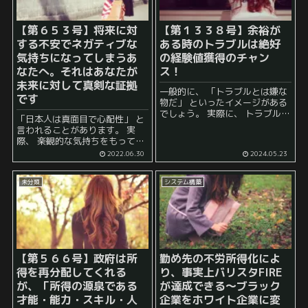
【第６５３号】将来に対
【第１３３８号】余裕が
する不安でネガティブな
ある時のトラブルは絶好
気持ちになってしまうあ
の経験値獲得のチャン
なたへ。それはあなたが
ス！
未来に対して真剣な証拠
一般的に、 「トラブルとは嫌な
です
物だ」 といったイメージがある
でしょう。 実際に、 トラブルに
「日本人は真面目で心配性」 と
巻き込まれた時というのは、 時
言われることがあります。 実
間や気力を始めとして様々なリ
際、 楽観的な気持ちをもって、
ソースをつぎ込まなければなら
「まあ、将来のことといっても
2022.06.30
2024.05.23
ないため、 「正直、でき...
なんとかなるでしょ」 と明るい
気持ちでいる人は多くはなく、
未分類
システム構築
むしろ、 「このま...
【第５６６号】政府は所
勤め先の不労所得化によ
得を再分配してくれる
り、事実上バリスタFIRE
が、「所得の源泉である
が達成できる～ブラック
才能・能力・スキル・人
企業をホワイト企業に変