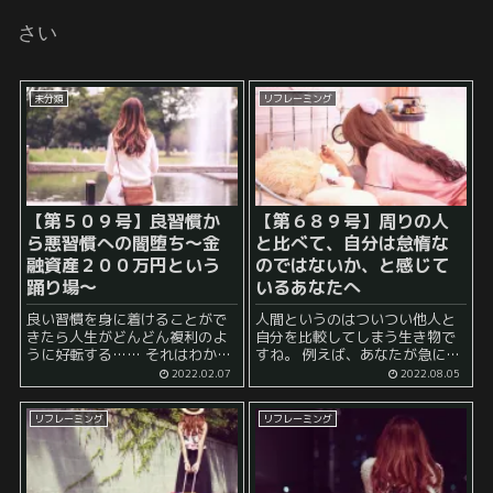
さい
未分類
リフレーミング
【第５０９号】良習慣か
【第６８９号】周りの人
ら悪習慣への闇堕ち～金
と比べて、自分は怠惰な
融資産２００万円という
のではないか、と感じて
踊り場～
いるあなたへ
良い習慣を身に着けることがで
人間というのはついつい他人と
きたら人生がどんどん複利のよ
自分を比較してしまう生き物で
うに好転する…… それはわかっ
すね。 例えば、あなたが急に面
ているんだけど、なかなか続け
接で 「あなたの良いところを教
2022.02.07
2022.08.05
られない…… 実際のところ、こ
えてください」 と言われたとし
のような悩みというのを多くの
ましょう。 それに対する回答と
リフレーミング
リフレーミング
人は抱えているのではないか、
して、 「自分は真面目で努力家
と考えています。 特...
で...