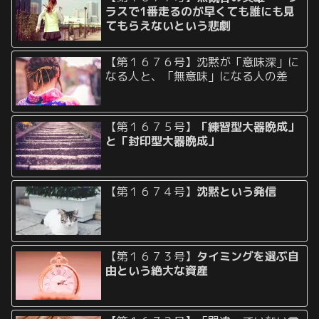
ラスで1番走るのが早くても誰にも見
てもらえないという悲劇
【第１６７６号】沈黙が「意味深」に
なる人と、「無意味」になる人の差
【第１６７５号】
「練習型大器晩成」
と「封印型大器晩成」
【第１６７４号】
沈黙という発信
【第１６７３号】
タイミングを選ぶ自
由という絶大な資産