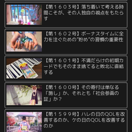
【第１６０３号】落ち着いて考える時
間こそが、その人独自の視点をもたら
す
【第１６０２号】ボーナスタイムに全
力を注ぐための”貯め”の習慣の重要性
【第１６０１号】不満だらけの初期カ
ードでもそのまま捨てると敗北に直結
する
【第１６００号】その寄付は単なる
「施し」か、それとも「社会参画の
証」か？
【第１５９９号】ハレの日のQOLを改
善するのか、ケの日のQOLを改善する
のか