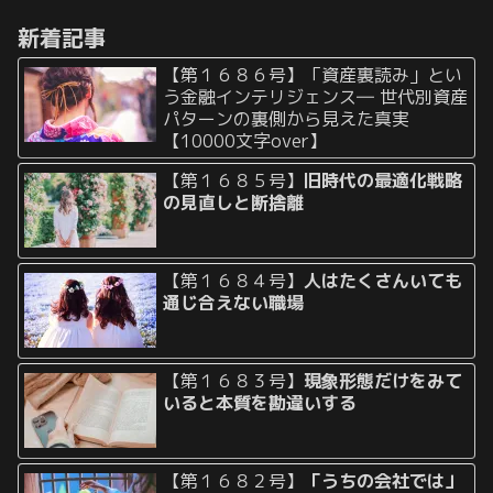
まずいのではないか……」 と悩
ってきているのかが実...
んでいる人は多いようです。 帰
新着記事
国...
【第１６８６号】「資産裏読み」とい
う金融インテリジェンス― 世代別資産
パターンの裏側から見えた真実
【10000文字over】
【第１６８５号】
旧時代の最適化戦略
の見直しと断捨離
【第１６８４号】
人はたくさんいても
通じ合えない職場
【第１６８３号】
現象形態だけをみて
いると本質を勘違いする
【第１６８２号】
「うちの会社では」