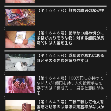
【第１６４７号】
無言の勝者の希少性
【第１６４６号】
簡単かつ締め切りに
余裕がありそうな物に対する態度が長
期的には大差を生む
【第１６４５号】
成功者であればある
ほどその引き際を誤りやすい
【第１６４４号】100万円しか持って
ない人が1億円を持つ人の投資手法を
学ぶのは「長期的に」見ると意味があ
る
【第１６４３号】
二転三転して他人を
困惑させるのは意思決定基準がないか