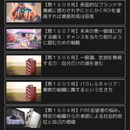
【第１６０８号】表面的なブランドや
権威に惑わされずにとにかくROIを重
視すれば資産形成は容易
【第１６０７号】未来の第一領域に対
する備え：チャンスを当たり前のよう
に掴むための戦略
【第１６０６号】一般論、定説を無視
する力：自分だけの道を進む
【第１６０５号】パラレルキャリア：
複数の組織に属するという生き方
【第１６０４号】FIRE志望者の悩み。
特定の組織からの承認による社会的地
位と自己の価値