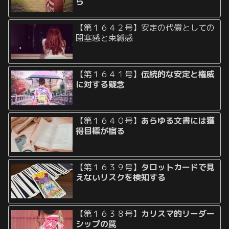
ら
【第１６４２号】安定の代償としての
閉塞感と束縛感
【第１６４１号】
伝統的な安定と権威
に対する疑念
【第１６４０号】
あらゆる文書には獲
得目標が宿る
【第１６３９号】
タロットカードで見
えないリスクを検知する
【第１６３８号】
カリスマ的リーダー
シップの罠