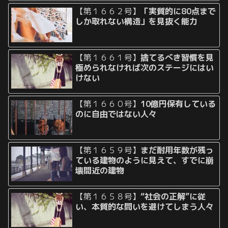
【第１６６２号】
「実質的に80点まで
しか取れない構造」を見抜く能力
【第１６６１号】
捨てるべき習慣を見
極められなければ次のステージにはい
けない
【第１６６０号】
10億円保有している
のに自由ではない人々
【第１６５９号】
まだ耐用年数が残っ
ている建物のように見えて、すでに崩
壊間近の建物
【第１６５８号】
“社会の正解”に従
い、本質的な問いを避けてしまう人々