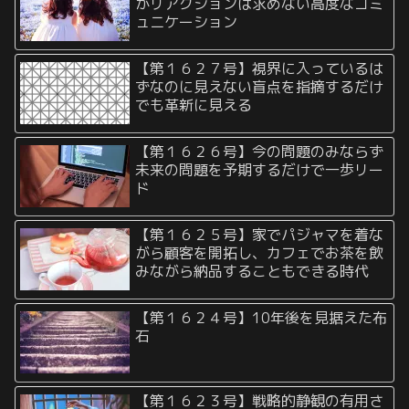
がリアクションは求めない高度なコミ
ュニケーション
【第１６２７号】視界に入っているは
ずなのに見えない盲点を指摘するだけ
でも革新に見える
【第１６２６号】今の問題のみならず
未来の問題を予期するだけで一歩リー
ド
【第１６２５号】家でパジャマを着な
がら顧客を開拓し、カフェでお茶を飲
みながら納品することもできる時代
【第１６２４号】10年後を見据えた布
石
【第１６２３号】戦略的静観の有用さ