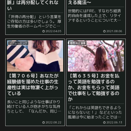
脈」は再分配してくれな
える魔法～
い
世間的にはFIRE、すなわち経済
的自由を達成した上で、リタイ
「所得の再分配」 という言葉を
アするということについて大き
ご存知の方は多いでしょう。 厚
く４つの分類があるようです。
生労働省のホームページでこの
1つ目は、FAT FIREで、これは完
用語の解説もあります。 社会保
2022.04.05
2021.08.06
全リタイアの上で、潤沢な不労
障制度などを通じて、高所得者
所得をもちいて大きな支出を伴
から低所得者へ所得の分配がさ
う生活を送ることをお...
リフレーミング
意思決定基準
れること。厚生年金では、現役
時代の所得の違いほ...
【第７０６号】あなたが
【第６３５号】お金を払
経験値を溜めた仕事の生
って英語を勉強するの
産性は実は物凄く上がっ
か、お金をもらって英語
ている
で仕事をして勉強するの
か
長いこと同じような仕事ばかり
続けている人が抱きがちな気持
「これからは英語もできるよう
ちとして、 「なんだか、同じよ
にならないと！」 などといった
うなことばかりやっているのだ
風潮は今に始まったことではあ
けど、これ意味あるのだろう
りません。 それゆえに、 「さす
2022.08.22
2022.06.13
か」 といったことや 「自分がど
がにそろそろ英語をやらないと
のくらい仕事ができるようにな