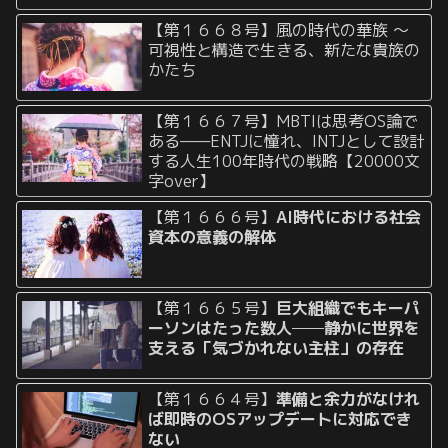
【第１６６８号】風の時代の華族 〜
可視性と構造で生きる、新たな貴族の
かたち
【第１６６７号】MBTIは思考OS論で
ある——ENTJに憧れ、INTJとして設計
する人生100年時代の戦略【20000文
字over】
【第１６６６号】
AI時代における社会
資本の意義の解体
【第１６６５号】
巨大組織でもキーパ
ーソンはたった数人──静かに世界を
支える「気づかれない主柱」の存在
【第１６６４号】
準備と余力がなけれ
ば即時のOSアップデートに対応でき
ない