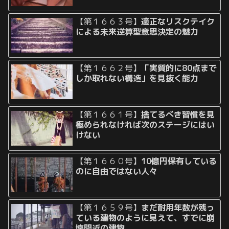
【第１６６３号】
適正なリスクテイク
による未来逆算型意思決定の魅力
【第１６６２号】
「実質的に80点まで
しか取れない構造」を見抜く能力
【第１６６１号】
捨てるべき習慣を見
極められなければ次のステージにはい
けない
【第１６６０号】
10億円保有している
のに自由ではない人々
【第１６５９号】
まだ耐用年数が残っ
ている建物のように見えて、すでに崩
壊間近の建物