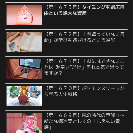
【第１６７３号】
タイミングを選ぶ自
由という絶大な資産
【第１６７２号】「間違っていない言
動」が学びを遠ざけるという逆説
【第１６７１号】「AIにはできないこ
とは“泥臭さ”だけ」それ本気で思って
ますか？
【第１６７０号】ポケモンスリープか
ら学ぶ人生戦略
【第１６６９号】風の時代の華族Ⅱ〜
新たな構造美としての「見えない貴
族」