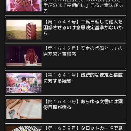
学ぶのは「長期的に」見ると意味があ
る
【第１６４３号】
二転三転して他人を
困惑させるのは意思決定基準がないか
ら
【第１６４２号】安定の代償としての
閉塞感と束縛感
【第１６４１号】
伝統的な安定と権威
に対する疑念
【第１６４０号】
あらゆる文書には獲
得目標が宿る
【第１６３９号】
タロットカードで見