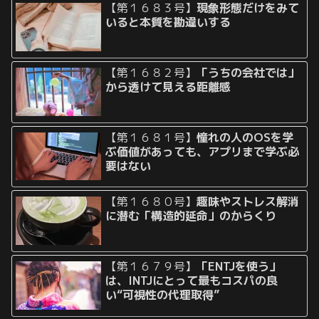
【第１６８３号】
現象形態だけをみて
いると本質を勘違いする
【第１６８２号】
「うちの会社では」
から透けて見える距離感
【第１６８１号】
憧れの人のOSを学
ぶ価値があっても、アプリまで学ぶ必
要はない
【第１６８０号】
趣味やストレス解消
に潜む「構造的延命」のからくり
【第１６７９号】
「ENTJを使う」
は、INTJにとって最もコスパの良
い“可視性の代理取得”