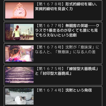
【第１６７８号】
形式的締切を疑い、
実質的締切を見抜く力
【第１６７７号】
無観客の英雄──ク
ラスで1番走るのが早くても誰にも見
てもらえないという悲劇
【第１６７６号】沈黙が「意味深」に
なる人と、「無意味」になる人の差
【第１６７５号】
「練習型大器晩成」
と「封印型大器晩成」
【第１６７４号】
沈黙という発信