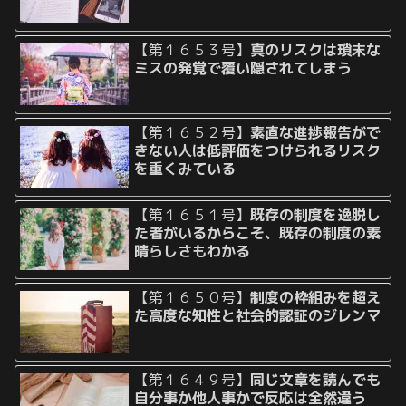
【第１６５３号】
真のリスクは瑣末な
ミスの発覚で覆い隠されてしまう
【第１６５２号】
素直な進捗報告がで
きない人は低評価をつけられるリスク
を重くみている
【第１６５１号】
既存の制度を逸脱し
た者がいるからこそ、既存の制度の素
晴らしさもわかる
【第１６５０号】
制度の枠組みを超え
た高度な知性と社会的認証のジレンマ
【第１６４９号】
同じ文章を読んでも
自分事か他人事かで反応は全然違う