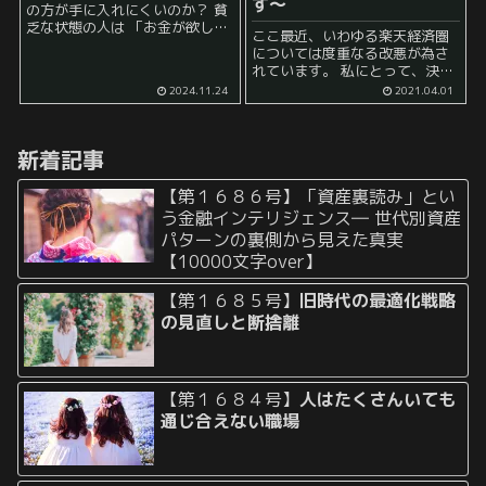
す～
の方が手に入れにくいのか？ 貧
乏な状態の人は 「お金が欲し
ここ最近、いわゆる楽天経済圏
い」 と考えることが多いです。
については度重なる改悪が為さ
実際にお金は大事でしょう。 あ
れています。 私にとって、決定
った方がいいことは間違いあり
的な出来事は2021年1月に突如
2024.11.24
2021.04.01
ません。 とはいえ、ともす...
発表されたゴールドカードによ
る＋２倍の仕組みが終了したこ
とでした。ちょうど本日2021年
新着記事
4月1日から適用されるよう...
【第１６８６号】「資産裏読み」とい
う金融インテリジェンス― 世代別資産
パターンの裏側から見えた真実
【10000文字over】
【第１６８５号】
旧時代の最適化戦略
の見直しと断捨離
【第１６８４号】
人はたくさんいても
通じ合えない職場