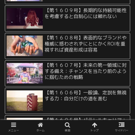
【第１６０９号】長期的な持続可能性
を考慮すると自制心には頼れない
【第１６０８号】表面的なブランドや
権威に惑わされずにとにかくROIを重
視すれば資産形成は容易
【第１６０７号】未来の第一領域に対
する備え：チャンスを当たり前のよう
に掴むための戦略
【第１６０６号】一般論、定説を無視
する力：自分だけの道を進む
【第１６０５号】パラレルキャリア：
複数の組織に属するという生き方
メニュー
ホーム
検索
トップ
サイドバー