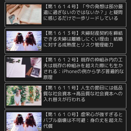
【第１６１４号】「今の発想は部分最
適に過ぎないのではないか？」と疑問
に感じるだけで一歩リードしている
【第１６１３号】夫婦財産契約を締結
できる夫婦は離婚しにくい理由：結婚
に対する成熟度とリスク管理能力
【第１６１２号】既存の枠組み内の工
夫は既存の枠組みを超えた際にも生か
される：iPhoneの例から学ぶ普遍的な
原理
【第１６１１号】人生の節目には低品
質な社会資本→高品質な社会資本への
入れ替えが行われる
【第１６１０号】虚栄心が強すぎると
バブル崩壊は不可避：身の丈を超えた
代償