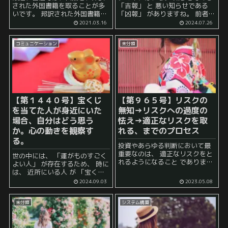
された外国書籍を取ることが多
「吉報」 と 悪い知らせである
いです。 邦訳された外国書籍と
「凶報」 がありますね。 前者は
いうのは、基本的に外国で出た
例えば、 試験の合格 などがあり
2021.03.16
2024.07.26
時点で高い評判を得ているから
ますし、 後者は 訃報 などがあ
こそ邦訳対象になるわけですか
りうるかもしれません。...
コミュニケーション
未分類
ら、質が低い書籍というのは基
本的には出てきません。 そう...
【第１４４０号】宝くじ
【第９６５号】リスクの
を当てた人が身近にいた
無知→リスクへの過度の
場合、自分はどう思う
怯え→適正なリスクを取
か。心の動きを観察す
れる、までのプロセス
る。
投資やあらゆる判断において最
重要なのは、 適正なリスクをと
世の中には、 「運がものすごく
れるようになること でありま
よい人」 が存在するため、 時に
す。 私たちは、幼い頃から、
は、 近所にいる人 が 「宝くじ
「危ないことはやらないで！」
で○○円分当たった！」 となる
2024.09.03
2023.05.08
「リスクを取らないで！」 と周
場合もあることでしょう。 その
りの人から言われたかと思え
ような事態に直面した時、人は
ば、 ...
未分類
システム構築
色々なこ...