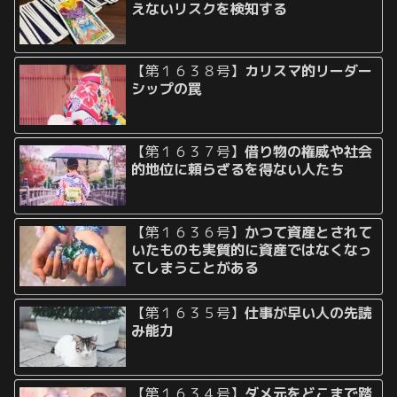
えないリスクを検知する
【第１６３８号】
カリスマ的リーダー
シップの罠
【第１６３７号】
借り物の権威や社会
的地位に頼らざるを得ない人たち
【第１６３６号】
かつて資産とされて
いたものも実質的に資産ではなくなっ
てしまうことがある
【第１６３５号】
仕事が早い人の先読
み能力
【第１６３４号】
ダメ元をどこまで踏