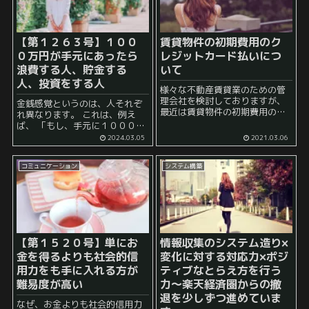
【第１２６３号】１００
賃貸物件の初期費用のク
０万円が手元にあったら
レジットカード払いにつ
浪費する人、貯金する
いて
人、投資をする人
様々な不動産賃貸業のための管
理会社を検討しておりますが、
金銭感覚というのは、人それぞ
最近は賃貸物件の初期費用のカ
れ異なります。 これは、例え
ード払いや家賃のカード払いも
ば、 「もし、手元に１０００万
かなり進んでいるようです。 た
円があったらあなたは何に使う
2024.03.05
2021.03.06
まに、クレジットカード払い可
か？」 という問いに対してどの
能と書いてあるにも関わらず、
ように答えるのか、などという
仲介手数料しか対応していない
コミュニケーション
システム構築
ときに浮き彫りになります。 こ
ところ...
れに対して、...
【第１５２０号】単にお
情報収集のシステム造り×
金を得るよりも社会的信
変化に対する対応力×ポジ
用力をも手に入れる方が
ティブなとらえ方を行う
難易度が高い
力～楽天経済圏からの撤
退を少しずつ進めていま
なぜ、お金よりも社会的信用力