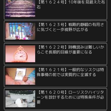
【第１６２４号】10年後を見据えた布
石
【第１６２３号】戦略的静観の有用さ
に気づくと一歩視野が広がる
【第１６２２号】時機読みは難しいか
らこそ長期的目線が重要になる
【第１６２１号】一般的なリスクは特
殊事情の前では実質的に全滅する
【第１６２０号】ローリスクハイリタ
ーンを設計するためには特殊条件が必
要