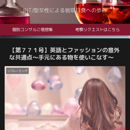
INTJ型女性による皆既日食への歩み
個別コンサルご感想集
考察リクエストはこちら
【第７７１号】英語とファッションの意外
な共通点～手元にある物を使いこなす～
リフレーミング