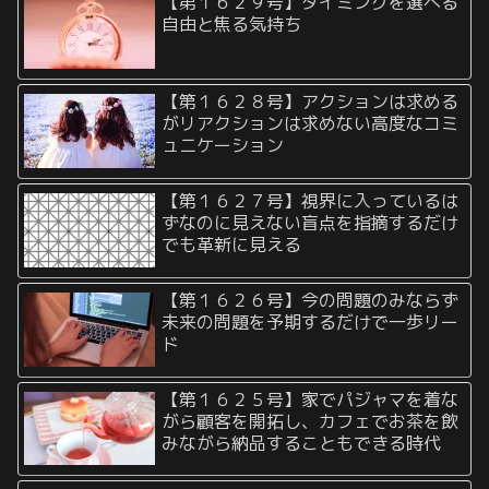
【第１６２９号】タイミングを選べる
自由と焦る気持ち
【第１６２８号】アクションは求める
がリアクションは求めない高度なコミ
ュニケーション
【第１６２７号】視界に入っているは
ずなのに見えない盲点を指摘するだけ
でも革新に見える
【第１６２６号】今の問題のみならず
未来の問題を予期するだけで一歩リー
ド
【第１６２５号】家でパジャマを着な
がら顧客を開拓し、カフェでお茶を飲
みながら納品することもできる時代