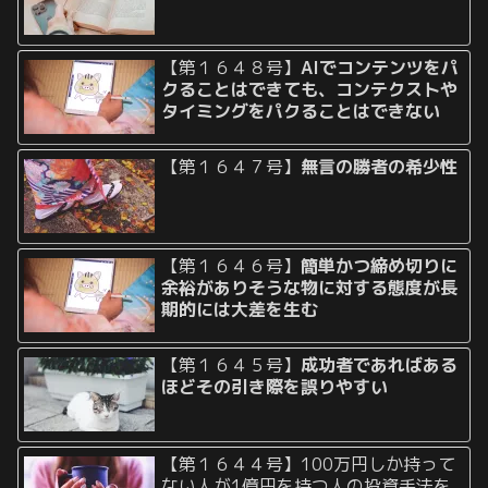
【第１６４８号】
AIでコンテンツをパ
クることはできても、コンテクストや
タイミングをパクることはできない
【第１６４７号】
無言の勝者の希少性
【第１６４６号】
簡単かつ締め切りに
余裕がありそうな物に対する態度が長
期的には大差を生む
【第１６４５号】
成功者であればある
ほどその引き際を誤りやすい
【第１６４４号】100万円しか持って
ない人が1億円を持つ人の投資手法を