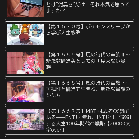
とは“泥臭さ”だけ」それ本気で思って
ますか？
【第１６７０号】ポケモンスリープか
ら学ぶ人生戦略
【第１６６９号】風の時代の華族Ⅱ〜
新たな構造美としての「見えない貴
族」
【第１６６８号】風の時代の華族 〜
可視性と構造で生きる、新たな貴族の
かたち
【第１６６７号】MBTIは思考OS論で
ある——ENTJに憧れ、INTJとして設計
する人生100年時代の戦略【20000文
字over】