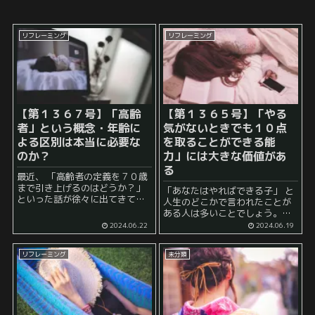
リフレーミング
リフレーミング
【第１３６７号】「高齢
【第１３６５号】「やる
者」という概念・年齢に
気がないときでも１０点
よる区別は本当に必要な
を取ることができる能
のか？
力」には大きな価値があ
る
最近、 「高齢者の定義を７０歳
まで引き上げるのはどうか？」
「あなたはやればできる子」 と
といった話が徐々に出てきてお
人生のどこかで言われたことが
り、 「これは、要は、年金受給
ある人は多いことでしょう。
開始年齢を上げる気では？」 と
「やる気さえあればなんとかな
2024.06.22
2024.06.19
いった疑問・疑惑を市民から持
るんだろうけど、肝心のやる気
たれています。 個人的には、こ
が出て来ない」 ということに悩
の...
リフレーミング
未分類
んでいる人も多いかもしれませ
ん。 実際、こ...