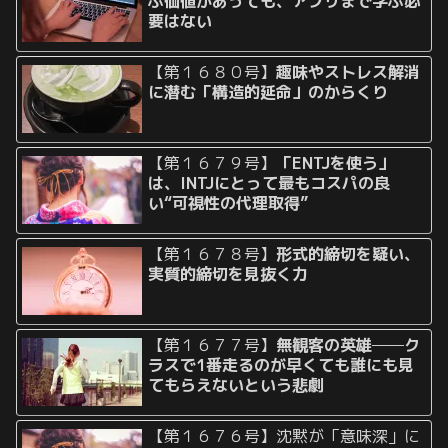
ぶ価値があっても、アプリまで学ぶ必
要はない
【第１６８０号】
趣味やストレス解消
に潜む「構造的延命」のからくり
【第１６７９号】
「ENTJを使う」
は、INTJにとって最もコスパの良
い“可視性の代理取得”
【第１６７８号】
形式的締切を疑い、
実質的締切を見抜く力
【第１６７７号】
無観客の英雄──ク
ラスで1番走るのが早くても誰にも見
てもらえないという悲劇
【第１６７６号】沈黙が「意味深」に