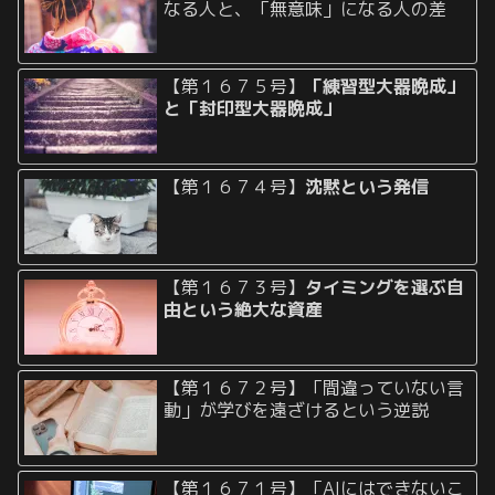
なる人と、「無意味」になる人の差
【第１６７５号】
「練習型大器晩成」
と「封印型大器晩成」
【第１６７４号】
沈黙という発信
【第１６７３号】
タイミングを選ぶ自
由という絶大な資産
【第１６７２号】「間違っていない言
動」が学びを遠ざけるという逆説
【第１６７１号】「AIにはできないこ