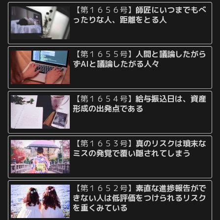
【第１６５６号】
師匠にいつまでもべ
ったりな人、距離をとる人
【第１６５５号】
人間と議論したがら
ずAIと議論したがる人々
【第１６５４号】
給与振込日は、資産
形成の出発点である
【第１６５３号】
真のリスクは瑣末な
ミスの発覚で覆い隠されてしまう
【第１６５２号】
素直な進捗報告がで
きない人は低評価をつけられるリスク
を重くみている