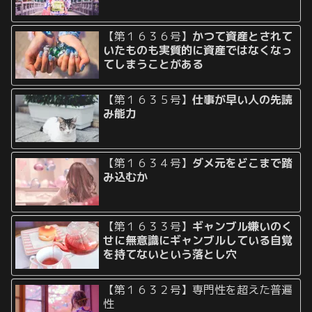
【第１６３６号】
かつて資産とされて
いたものも実質的に資産ではなくなっ
てしまうことがある
【第１６３５号】
仕事が早い人の先読
み能力
【第１６３４号】
ダメ元をどこまで踏
み込むか
【第１６３３号】
ギャンブル嫌いのく
せに無意識にギャンブルしている自覚
を持てないという落とし穴
【第１６３２号】専門性を超えた普遍
性