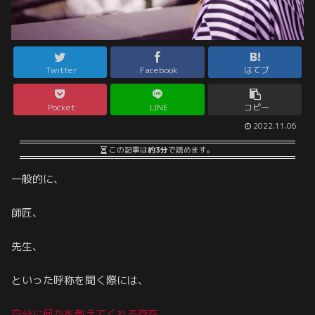
Twitter
Facebook
はてブ
Pocket
LINE
コピー
2022.11.06
この記事は
約3分
で読めます。
一般的に、
師匠、
先生、
といった呼称を聞く際には、
自分に何かを教えてくれる存在