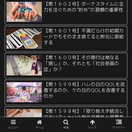
【第１６０２号】ボーナスタイムに全
力を注ぐための”貯め”の習慣の重要性
【第１６０１号】不満だらけの初期カ
ードでもそのまま捨てると敗北に直結
する
【第１６００号】その寄付は単なる
「施し」か、それとも「社会参画の
証」か？
【第１５９９号】ハレの日のQOLを改
善するのか、ケの日のQOLを改善する
のか
【第１５９８号】「取り敢えず統合し
ておいて」という指示が意外と高難易
度な理由
メニュー
ホーム
検索
トップ
サイドバー