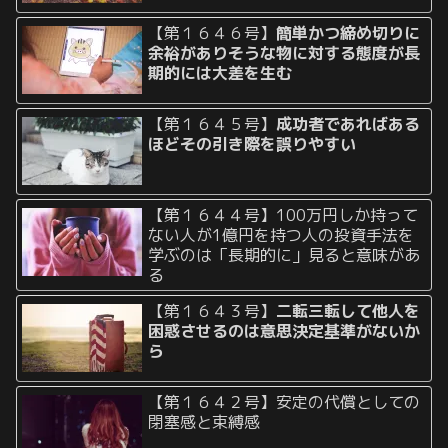
【第１６４６号】
簡単かつ締め切りに
余裕がありそうな物に対する態度が長
期的には大差を生む
【第１６４５号】
成功者であればある
ほどその引き際を誤りやすい
【第１６４４号】100万円しか持って
ない人が1億円を持つ人の投資手法を
学ぶのは「長期的に」見ると意味があ
る
【第１６４３号】
二転三転して他人を
困惑させるのは意思決定基準がないか
ら
【第１６４２号】安定の代償としての
閉塞感と束縛感