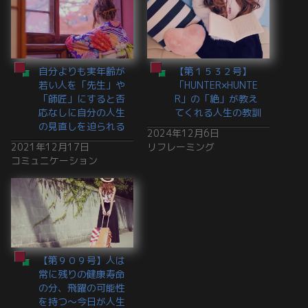
自分よりも実年齢が
【第１５３２号】
若い人を「先生」や
「HUNTER×HUNTE
「師匠」にすると否
R」の「絶」が教え
応なしに自分の人生
てくれる人生の教訓
の見直しを迫られる
2024年12月6日
2021年12月17日
リフレーミング
コミュニケーション
【第９０９号】人は
常に残りの健康寿命
の分、飛躍の可能性
を持つ～今日が人生