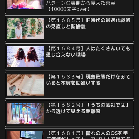
パターンの裏側から見えた真実
【10000文字over】
【第１６８５号】
旧時代の最適化戦略
の見直しと断捨離
【第１６８４号】
人はたくさんいても
通じ合えない職場
【第１６８３号】
現象形態だけをみて
いると本質を勘違いする
【第１６８２号】
「うちの会社では」
から透けて見える距離感
【第１６８１号】
憧れの人のOSを学