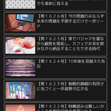
でも革新に見える
【第１６２６号】今の問題のみならず
未来の問題を予期するだけで一歩リー
ド
【第１６２５号】家でパジャマを着な
がら顧客を開拓し、カフェでお茶を飲
みながら納品することもできる時代
【第１６２４号】10年後を見据えた布
石
【第１６２３号】戦略的静観の有用さ
に気づくと一歩視野が広がる
【第１６２２号】時機読みは難しいか