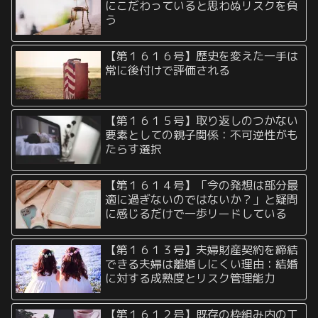
にこだわっていると思わぬリスクを負
う
【第１６１６号】歴史を変えた一手は
常に後付けで評価される
【第１６１５号】取り返しのつかない
要素としての親子関係：不可逆性がも
たらす選択
【第１６１４号】「今の発想は部分最
適に過ぎないのではないか？」と疑問
に感じるだけで一歩リードしている
【第１６１３号】夫婦財産契約を締結
できる夫婦は離婚しにくい理由：結婚
に対する成熟度とリスク管理能力
【第１６１２号】既存の枠組み内の工