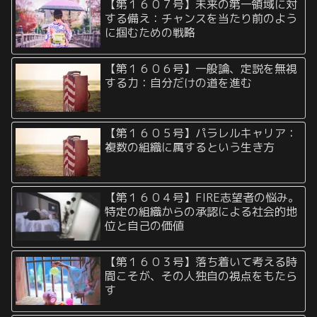
【第１６０７号】未来の第一領域に対
する備え：チャンスを当たり前のよう
に掴むための戦略
【第１６０６号】一般論、定説を無視
する力：自分だけの道を進む
【第１６０５号】パラレルキャリア：
複数の組織に属するという生き方
【第１６０４号】FIRE志望者の悩み。
特定の組織からの承認による社会的地
位と自己の価値
【第１６０３号】落ち着いて考える時
間こそが、その人独自の視点をもたら
す