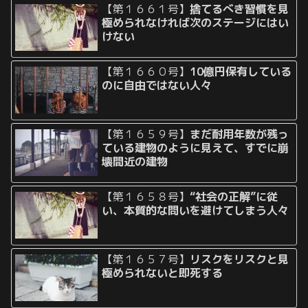
【第１６６１号】
捨てるべき習慣を見
極められなければ次のステージにはい
けない
【第１６６０号】
10億円保有している
のに自由ではない人々
【第１６５９号】
まだ耐用年数が残っ
ている建物のように見えて、すでに崩
壊間近の建物
【第１６５８号】
“社会の正解”に従
い、本質的な問いを避けてしまう人々
【第１６５７号】
リスクをリスクと見
極められないと即死する