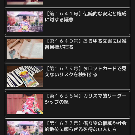
【第１６４１号】
伝統的な安定と権威
に対する疑念
【第１６４０号】
あらゆる文書には獲
得目標が宿る
【第１６３９号】
タロットカードで見
えないリスクを検知する
【第１６３８号】
カリスマ的リーダー
シップの罠
【第１６３７号】
借り物の権威や社会
的地位に頼らざるを得ない人たち