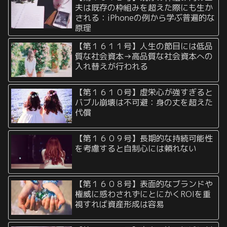
夫は既存の枠組みを超えた際にも生か
される：iPhoneの例から学ぶ普遍的な
原理
【第１６１１号】人生の節目には低品
質な社会資本→高品質な社会資本への
入れ替えが行われる
【第１６１０号】虚栄心が強すぎると
バブル崩壊は不可避：身の丈を超えた
代償
【第１６０９号】長期的な持続可能性
を考慮すると自制心には頼れない
【第１６０８号】表面的なブランドや
権威に惑わされずにとにかくROIを重
視すれば資産形成は容易