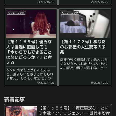
いうことになると考えられま
一℃だったとします。 気温が摂
2022.04.18
2022.02.20
す。 この貯金額を増やそうと思
氏マイナス一℃であるというの
った場合、 収入を増やすか、 あ
は事実ですよね。 これに評価を
リフレーミング
リフレーミング
るいは 支...
加えるとしたら、多くの東京在
住の人は ...
【第１１６８号】優秀な
【第１１７２号】あなた
人は困難に直面しても
のお部屋の人生変革の予
「今からでもできること
兆
はないだろうか？」と考
あまり強く意識している人は多
える
くないかもしれませんが、あな
たの部屋の様子が変わることは
次々に成果を上げる人を見る
あなたの人生の変革の兆しで
と、羨ましいと感じるかもしれ
す。 部屋は日常生活の中で最も
ません。 しかし、彼らもいつも
身近な場所であり、空間です。
順風満帆に行くわけではありま
2023.11.28
2023.12.02
その変化は個人の意識や人間関
せん。 困難に直面して途方に暮
係、目標設定に影響を及ぼす可...
れることもあるのです。 しか
し、そのような困難に直面した
新着記事
際の捉え方、考え方はそ...
【第１６８６号】「資産裏読み」とい
う金融インテリジェンス― 世代別資産