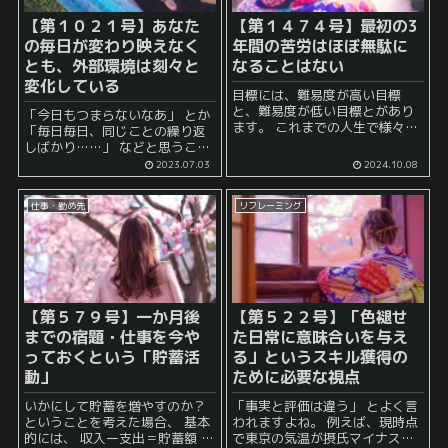
【第１０２１号】あなた
【第１４７４号】最初の3
の毎日が変わり映えなく
年間の苦労はほぼ無駄に
とも、外部環境は刻々と
なることはない
変化している
目標には、難易度が高い目標
と、難易度が低い目標とがあり
「今日もつまらないなあ」 とか
ます。 これまでの人生で様々な
「毎日毎日、同じことの繰り返
目標を達成させた人にとって
しばかり……」 などと思うこと
は、難易度が高い目標に挑戦し
はありませんか？ リモートワー
2023.07.03
2024.10.08
たくなることでしょう。 そし
クをしている場合も、 「今日も
て、「3年間は苦労が必要」とい
またこんな仕事か」 とか 「また
うフレーズは、多くの分野で耳
仕事・勤め先
リフレーミング
これか、もう飽...
に...
【第５７９号】一か月後
【第５２２号】「色褪せ
までの宿題・仕事を今や
た日常に意味合いを与え
っておくという「貯蓄活
る」というスキル獲得の
動」
ために必要な視点
いかにして貯蓄を増やすのか？
「事実と評価は違う」 とよく言
ということを考えた場合、 基本
われますよね。 例えば、現時点
的には、 収入ー支出＝貯蓄額 と
で東京の気温が摂氏マイナス