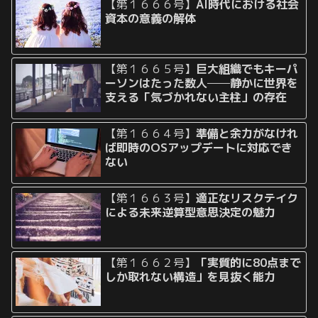
【第１６６６号】
AI時代における社会
資本の意義の解体
【第１６６５号】
巨大組織でもキーパ
ーソンはたった数人──静かに世界を
支える「気づかれない主柱」の存在
【第１６６４号】
準備と余力がなけれ
ば即時のOSアップデートに対応でき
ない
【第１６６３号】
適正なリスクテイク
による未来逆算型意思決定の魅力
【第１６６２号】
「実質的に80点まで
しか取れない構造」を見抜く能力