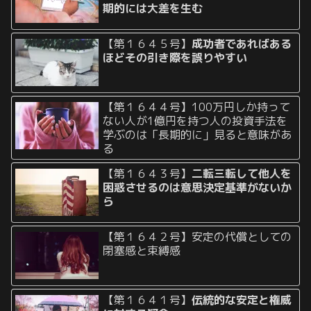
期的には大差を生む
【第１６４５号】
成功者であればある
ほどその引き際を誤りやすい
【第１６４４号】100万円しか持って
ない人が1億円を持つ人の投資手法を
学ぶのは「長期的に」見ると意味があ
る
【第１６４３号】
二転三転して他人を
困惑させるのは意思決定基準がないか
ら
【第１６４２号】安定の代償としての
閉塞感と束縛感
【第１６４１号】
伝統的な安定と権威