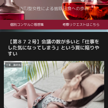
INTJ型女性による皆既日食への歩み
個別コンサルご感想集
考察リクエストはこちら
【第８７２号】会議の数が多いと「仕事を
した気になってしまう」という罠に陥りや
すい
仕事・勤め先