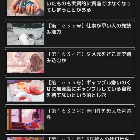
いたものも実質的に資産ではなくなっ
てしまうことがある
【第１６３５号】
仕事が早い人の先読
み能力
【第１６３４号】
ダメ元をどこまで踏
み込むか
【第１６３３号】
ギャンブル嫌いのく
せに無意識にギャンブルしている自覚
を持てないという落とし穴
【第１６３２号】専門性を超えた普遍
性
【第１６３１号】
3年後への仕掛けを