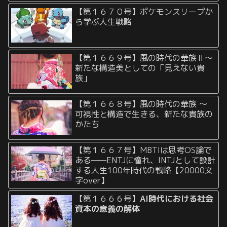
【第１６７０号】ポケモンスリープか
ら学ぶ人生戦略
【第１６６９号】風の時代の華族Ⅱ〜
新たな構造美としての「見えない貴
族」
【第１６６８号】風の時代の華族 〜
可視性と構造で生きる、新たな貴族の
かたち
【第１６６７号】MBTIは思考OS論で
ある——ENTJに憧れ、INTJとして設計
する人生100年時代の戦略【20000文
字over】
【第１６６６号】
AI時代における社会
資本の意義の解体