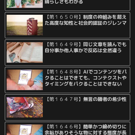
晴らしさもわかる
【第１６５０号】
制度の枠組みを超え
た高度な知性と社会的認証のジレンマ
【第１６４９号】
同じ文章を読んでも
自分事か他人事かで反応は全然違う
【第１６４８号】
AIでコンテンツをパ
クることはできても、コンテクストや
タイミングをパクることはできない
【第１６４７号】
無言の勝者の希少性
【第１６４６号】
簡単かつ締め切りに
余裕がありそうな物に対する態度が長