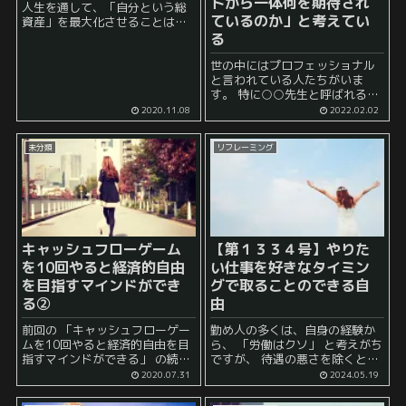
トから一体何を期待され
人生を通して、「自分という総
ているのか」と考えてい
資産」を最大化させることはで
きないか、ということです。 資
る
産というと、お金を代表とする
金融資本を真っ先に思いつきま
世の中にはプロフェッショナル
すが、 実際には、知識、能力、
と言われている人たちがいま
労働力などに代表される人的...
す。 特に○○先生と呼ばれるよ
うな職業の人たちに多いです。
2020.11.08
2022.02.02
プロフェッショナルと呼ばれて
いる人たちのおおよその傾向と
未分類
リフレーミング
しては、仕事に対して大変熱心
に取り組んでいるということが...
キャッシュフローゲーム
【第１３３４号】やりた
を10回やると経済的自由
い仕事を好きなタイミン
を目指すマインドができ
グで取ることのできる自
る②
由
前回の 「キャッシュフローゲー
勤め人の多くは、自身の経験か
ムを10回やると経済的自由を目
ら、 「労働はクソ」 と考えがち
指すマインドができる」 の続き
ですが、 待遇の悪さを除くと、
になります。 キャッシュフロー
そのように感じる原因の大半
2020.07.31
2024.05.19
ゲームをただのゲームとして楽
は、 「自分に仕事の諾否の自由
しむことはもちろんできます
がないから」 なのだと思われま