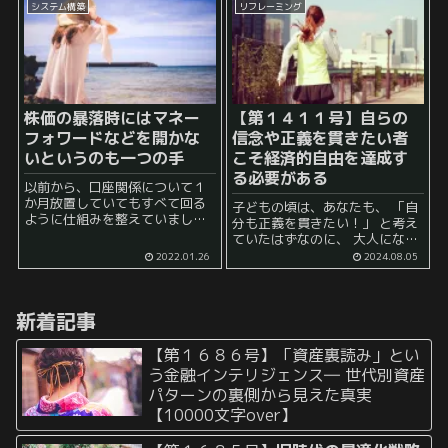
システム構築
リフレーミング
が、 このゲームをプレイして、
す。 例えば、急にメールな...
ゲ...
株価の暴落時にはマネー
【第１４１１号】自らの
フォワードなどを開かな
信念や正義を貫きたい者
いというのも一つの手
こそ経済的自由を達成す
る必要がある
以前から、口座関係について１
か月放置していてもすべて回る
子どもの頃は、あなたも、 「自
ように仕組みを整えていまし
分も正義を貫きたい！」 と考え
た。 これにより、私の場合はマ
ていたはずなのに、 大人になっ
ネーフォワードなどの家計簿ア
てから、いつの間にか、 「ま
2022.01.26
2024.08.05
プリを毎日見なくても安心でき
あ、ちょっと良くないとは思う
るようになっています。 ところ
けど、今のままでも仕方がない
で、このマネーフ...
か……自分とか家族の生活とか
新着記事
も考えないと...
【第１６８６号】「資産裏読み」とい
う金融インテリジェンス― 世代別資産
パターンの裏側から見えた真実
【10000文字over】