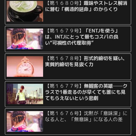
【第１６８０号】
趣味やストレス解消
に潜む「構造的延命」のからくり
【第１６７９号】
「ENTJを使う」
は、INTJにとって最もコスパの良
い“可視性の代理取得”
【第１６７８号】
形式的締切を疑い、
実質的締切を見抜く力
【第１６７７号】
無観客の英雄──ク
ラスで1番走るのが早くても誰にも見
てもらえないという悲劇
【第１６７６号】沈黙が「意味深」に
なる人と、「無意味」になる人の差