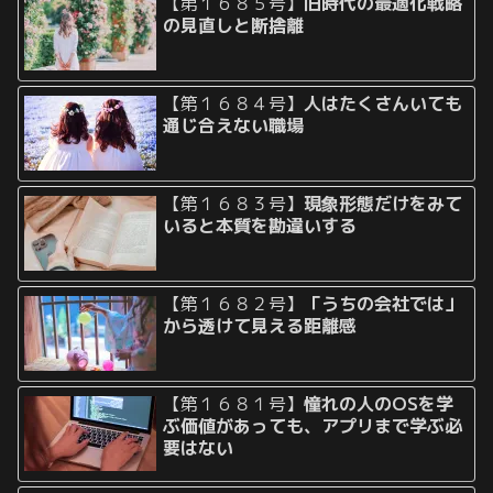
【第１６８５号】
旧時代の最適化戦略
の見直しと断捨離
【第１６８４号】
人はたくさんいても
通じ合えない職場
【第１６８３号】
現象形態だけをみて
いると本質を勘違いする
【第１６８２号】
「うちの会社では」
から透けて見える距離感
【第１６８１号】
憧れの人のOSを学
ぶ価値があっても、アプリまで学ぶ必
要はない