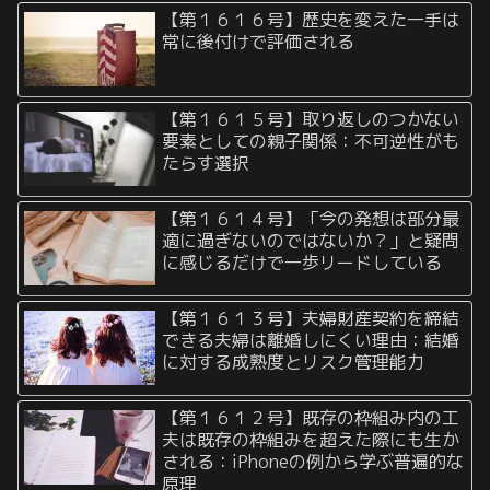
【第１６１６号】歴史を変えた一手は
常に後付けで評価される
【第１６１５号】取り返しのつかない
要素としての親子関係：不可逆性がも
たらす選択
【第１６１４号】「今の発想は部分最
適に過ぎないのではないか？」と疑問
に感じるだけで一歩リードしている
【第１６１３号】夫婦財産契約を締結
できる夫婦は離婚しにくい理由：結婚
に対する成熟度とリスク管理能力
【第１６１２号】既存の枠組み内の工
夫は既存の枠組みを超えた際にも生か
される：iPhoneの例から学ぶ普遍的な
原理