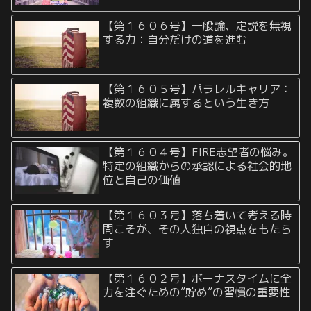
【第１６０６号】一般論、定説を無視
する力：自分だけの道を進む
【第１６０５号】パラレルキャリア：
複数の組織に属するという生き方
【第１６０４号】FIRE志望者の悩み。
特定の組織からの承認による社会的地
位と自己の価値
【第１６０３号】落ち着いて考える時
間こそが、その人独自の視点をもたら
す
【第１６０２号】ボーナスタイムに全
力を注ぐための”貯め”の習慣の重要性