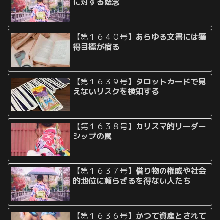
に対する疑念
【第１６４０号】
あらゆる文書には獲
得目標が宿る
【第１６３９号】
タロットカードで見
えないリスクを検知する
【第１６３８号】
カリスマ的リーダー
シップの罠
【第１６３７号】
借り物の権威や社会
的地位に頼らざるを得ない人たち
【第１６３６号】
かつて資産とされて