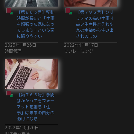
【第８６３号】移動
【第７９３号】クオ
時間が長いと「仕事
リティの高い仕事は
を頑張った気になっ
高い生産性とそれゆ
てしまう」という罠
えの余裕から生み出
に陥りやすい
されるもの
2023年1月26日
2022年11月17日
時間管理
リフレーミング
【第７６５号】手間
はかかってもフォー
マットを創る「仕
事」は未来の自分の
助けになる
2022年10月20日
システム構築