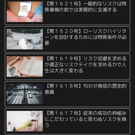
【第１６２１号】一般的なリスクは特
殊事情の前では実質的に全滅する
【第１６２０号】ローリスクハイリタ
ーンを設計するためには特殊条件が必
要
【第１６１９号】リスク回避を求める
か適正なリスクテイクを求めるかで人
生は大きく変わる
【第１６１８号】匂わせ発信の歴史的
意義
【第１６１７号】従来の成功の枠組み
にこだわっていると思わぬリスクを負
う