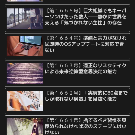
【第１６６５号】
巨大組織でもキーパ
ーソンはたった数人──静かに世界を
支える「気づかれない主柱」の存在
【第１６６４号】
準備と余力がなけれ
ば即時のOSアップデートに対応でき
ない
【第１６６３号】
適正なリスクテイク
による未来逆算型意思決定の魅力
【第１６６２号】
「実質的に80点まで
しか取れない構造」を見抜く能力
【第１６６１号】
捨てるべき習慣を見
極められなければ次のステージにはい
けない