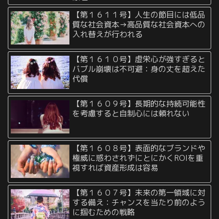
【第１６１１号】人生の節目には低品
質な社会資本→高品質な社会資本への
入れ替えが行われる
【第１６１０号】虚栄心が強すぎると
バブル崩壊は不可避：身の丈を超えた
代償
【第１６０９号】長期的な持続可能性
を考慮すると自制心には頼れない
【第１６０８号】表面的なブランドや
権威に惑わされずにとにかくROIを重
視すれば資産形成は容易
【第１６０７号】未来の第一領域に対
する備え：チャンスを当たり前のよう
に掴むための戦略