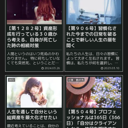
【第１２８２号】資産形
【第９０６号】習慣化さ
成を行っている３０歳か
れた今までの日常を破る
ら考える、自身が死亡し
ことで新しい人生の扉を
た時の相続対策
開く
人間というのはいつ死ぬのかわ
私たちの人生は、日々の習慣に
かりません。 特に何もしていな
よって大きく左右されます。 習
くても突然死、ということだっ
慣は、私たちが何を選択し、何
てあり得ますし、 何気ない日常
を選ばないかを支配し、私たち
2024.03.26
2023.03.10
を送っていたかと思えば、 突然
が成功するか、失敗するかを決
高齢者がアクセルとブレーキを
定することがあります。 しか
INTJ
仕事・勤め先
踏み間違えて車ごと突っ込んで
し、時には、今あるあなたの習
きてその死亡 ...
慣を破ることが、新しい人生の...
人生を通して自分という
【第５０４号】プロフェ
総資産を最大化させたい
ッショナルは365日（366
日）「自分はクライアン
最近考えていることは、自分の