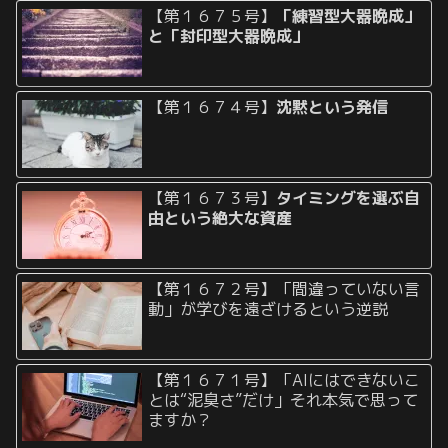
【第１６７５号】
「練習型大器晩成」
と「封印型大器晩成」
【第１６７４号】
沈黙という発信
【第１６７３号】
タイミングを選ぶ自
由という絶大な資産
【第１６７２号】「間違っていない言
動」が学びを遠ざけるという逆説
【第１６７１号】「AIにはできないこ
とは“泥臭さ”だけ」それ本気で思って
ますか？