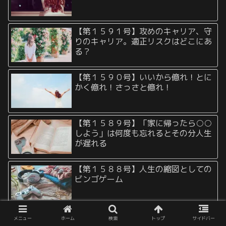
【第１５９１号】攻めのキャリア、守
りのキャリア。適正リスクはどこにあ
る？
【第１５９０号】いいから億れ！とに
かく億れ！さっさと億れ！
【第１５８９号】「家に帰ったら○○
しよう」は何度も忘れるとその分人生
が遅れる
【第１５８８号】人生の縮図としての
ビンゴゲーム
【第１５８７号】節税を極めたい人の
メニュー
ホーム
検索
トップ
サイドバー
ための教養としての「帰属所得」