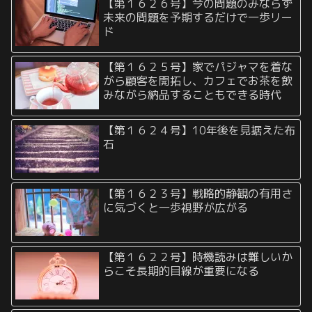
【第１６２６号】今の問題のみならず
未来の問題を予期するだけで一歩リー
ド
【第１６２５号】家でパジャマを着な
がら顧客を開拓し、カフェでお茶を飲
みながら納品することもできる時代
【第１６２４号】10年後を見据えた布
石
【第１６２３号】戦略的静観の有用さ
に気づくと一歩視野が広がる
【第１６２２号】時機読みは難しいか
らこそ長期的目線が重要になる