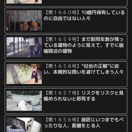
【第１６６０号】
10億円保有している
のに自由ではない人々
【第１６５９号】
まだ耐用年数が残っ
ている建物のように見えて、すでに崩
壊間近の建物
【第１６５８号】
“社会の正解”に従
い、本質的な問いを避けてしまう人々
【第１６５７号】
リスクをリスクと見
極められないと即死する
【第１６５６号】
師匠にいつまでもべ
ったりな人、距離をとる人