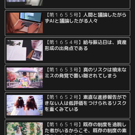
【第１６５５号】
人間と議論したがら
ずAIと議論したがる人々
【第１６５４号】
給与振込日は、資産
形成の出発点である
【第１６５３号】
真のリスクは瑣末な
ミスの発覚で覆い隠されてしまう
【第１６５２号】
素直な進捗報告がで
きない人は低評価をつけられるリスク
を重くみている
【第１６５１号】
既存の制度を逸脱し
た者がいるからこそ、既存の制度の素